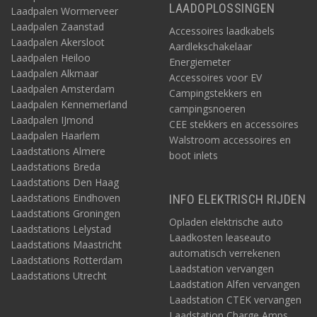
LAADOPLOSSINGEN
Laadpalen Wormerveer
Laadpalen Zaanstad
Accessoires laadkabels
Laadpalen Akersloot
Aardlekschakelaar
Laadpalen Heiloo
Energiemeter
Laadpalen Alkmaar
Accessoires voor EV
Laadpalen Amsterdam
Campingstekkers en
Laadpalen Kennemerland
campingsnoeren
Laadpalen IJmond
CEE stekkers en accessoires
Laadpalen Haarlem
Walstroom accessoires en
Laadstations Almere
boot inlets
Laadstations Breda
Laadstations Den Haag
Laadstations Eindhoven
INFO ELEKTRISCH RIJDEN
Laadstations Groningen
Opladen elektrische auto
Laadstations Lelystad
Laadkosten leaseauto
Laadstations Maastricht
automatisch verrekenen
Laadstations Rotterdam
Laadstation vervangen
Laadstations Utrecht
Laadstation Alfen vervangen
Laadstation CTEK vervangen
Laadstation Charge Amps