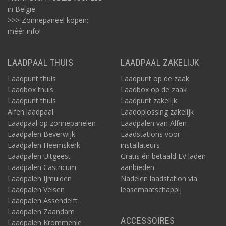
in België
>>> Zonnepaneel kopen:
méér info!
LAADPAAL THUIS
LAADPAAL ZAKELIJK
Laadpunt thuis
Laadpunt op de zaak
Laadbox thuis
Laadbox op de zaak
Laadpunt thuis
Laadpunt zakelijk
Alfen laadpaal
Laadoplossing zakelijk
Laadpaal op zonnepanelen
Laadpalen van Alfen
Laadpalen Beverwijk
Laadstations voor
Laadpalen Heemskerk
installateurs
Laadpalen Uitgeest
Gratis én betaald EV laden
Laadpalen Castricum
aanbieden
Laadpalen IJmuiden
Nadelen laadstation via
Laadpalen Velsen
leasemaatschappij
Laadpalen Assendelft
Laadpalen Zaandam
ACCESSOIRES
Laadpalen Krommenie