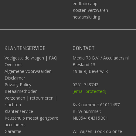
en Ratio app
Kosten verzwaren
netaansluiting
KLANTENSERVICE
CONTACT
Veelgestelde vragen | FAQ
Media 73 B.V. / Acculaders.nl
Over ons
Biesland 13
Algemene voorwaarden
1948 RJ Beverwijk
Disclaimer
Privacy Policy
0251-748742
Betaalmethoden
[email protected]
Verzenden | retourneren |
klachten
KvK nummer: 61011487
Klantenservice
BTW nummer:
Keuzehulp meest gangbare
NL854164315B01
acculaders
Garantie
Wij wijzen u ook op onze