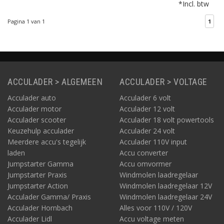
*Incl. btw
stekker droog en goed
beschermd. De stekker
Pagina 1 van 1
1
is gemaakt van rubber
en is uitgevoerd in 2P
plus aarde.
ACCULADER > ALGEMEEN
ACCULADER > VOLTAGE
Acculader auto
Acculader 6 volt
Acculader motor
Acculader 12 volt
Acculader scooter
Acculader 18 volt powertools
Keuzehulp acculader
Acculader 24 volt
Meerdere accu's tegelijk
Acculader 110V input
laden
Accu converter
Jumpstarter Gamma
Accu omvormer
Jumpstarter Praxis
Windmolen laadregelaar
Jumpstarter Action
Windmolen laadregelaar 12V
Acculader Gamma/ Praxis
Windmolen laadregelaar 24V
Acculader Hornbach
Alles voor 110V / 120V
Acculader Lidl
Accu voltage meten