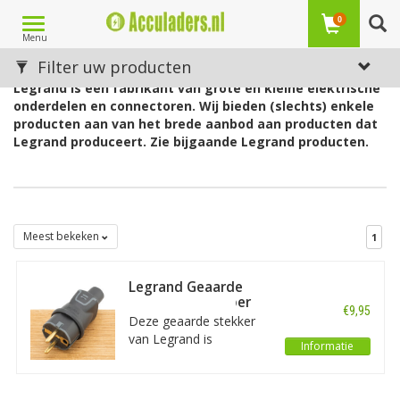
Toggle
0
Menu
navigation
Legrand
Filter uw producten
Legrand is een fabrikant van grote en kleine elektrische
onderdelen en connectoren. Wij bieden (slechts) enkele
producten aan van het brede aanbod aan producten dat
Legrand produceert. Zie bijgaande Legrand producten.
Meest bekeken
1
Legrand Geaarde
Stekker 2P Rubber
€9,95
IP44 Zwart
Deze geaarde stekker
van Legrand is
Informatie
spatwaterdicht (IP44) en
daarmee blijven uw
aansluitingen in de