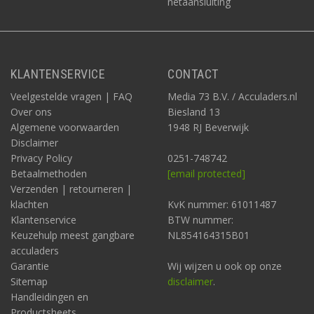
netaansluiting
KLANTENSERVICE
CONTACT
Veelgestelde vragen | FAQ
Media 73 B.V. / Acculaders.nl
Over ons
Biesland 13
Algemene voorwaarden
1948 RJ Beverwijk
Disclaimer
Privacy Policy
0251-748742
Betaalmethoden
[email protected]
Verzenden | retourneren |
klachten
KvK nummer: 61011487
Klantenservice
BTW nummer:
Keuzehulp meest gangbare
NL854164315B01
acculaders
Garantie
Wij wijzen u ook op onze
Sitemap
disclaimer
.
Handleidingen en
Productsheets