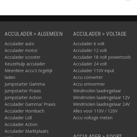
meter in de lader en 15
meter lange laadkabel.
ACCULADER > ALGEMEEN
ACCULADER > VOLTAGE
Acculader auto
Acculader 6 volt
Acculader motor
Acculader 12 volt
Acculader scooter
Acculader 18 volt powertools
Keuzehulp acculader
Acculader 24 volt
Meerdere accu's tegelijk
Acculader 110V input
laden
Accu converter
Jumpstarter Gamma
Accu omvormer
Jumpstarter Praxis
Windmolen laadregelaar
Jumpstarter Action
Windmolen laadregelaar 12V
Acculader Gamma/ Praxis
Windmolen laadregelaar 24V
Acculader Hornbach
Alles voor 110V / 120V
Acculader Lidl
Accu voltage meten
Acculader Action
Acculader Marktplaats
ACCULADER > SOORT