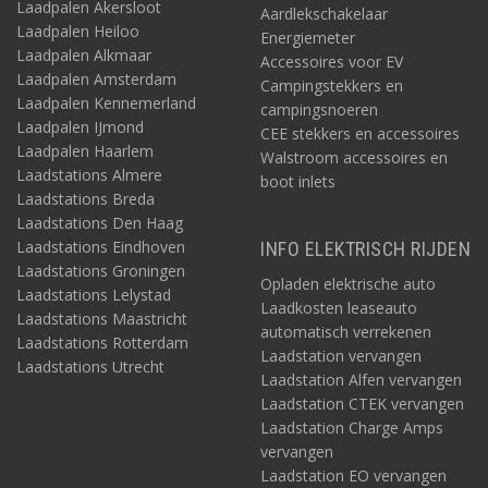
Laadpalen Akersloot
Aardlekschakelaar
Laadpalen Heiloo
Energiemeter
Laadpalen Alkmaar
Accessoires voor EV
Laadpalen Amsterdam
Campingstekkers en
Laadpalen Kennemerland
campingsnoeren
Laadpalen IJmond
CEE stekkers en accessoires
Laadpalen Haarlem
Walstroom accessoires en
Laadstations Almere
boot inlets
Laadstations Breda
Laadstations Den Haag
Laadstations Eindhoven
INFO ELEKTRISCH RIJDEN
Laadstations Groningen
Opladen elektrische auto
Laadstations Lelystad
Laadkosten leaseauto
Laadstations Maastricht
automatisch verrekenen
Laadstations Rotterdam
Laadstation vervangen
Laadstations Utrecht
Laadstation Alfen vervangen
Laadstation CTEK vervangen
Laadstation Charge Amps
vervangen
Laadstation EO vervangen