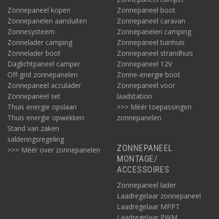
Zonnepaneel kopen
Zonnepaneel boot
Zonnepanelen aansluiten
Zonnepaneel caravan
Zonnesysteem
Zonnepanelen camping
Zonnelader camping
Zonnepaneel tuinhuis
Zonnelader boot
Zonnepaneel strandhuis
Daglichtpaneel camper
Zonnepaneel 12V
Off-grid zonnepanelen
Zonne-energie boot
Zonnepaneel acculader
Zonnepaneel voor
Zonnepaneel set
laadstation
Thuis energie opslaan
>>> Méér toepassingen
Thuis energie opwekken
zonnepanelen
Stand van zaken
salderingsregeling
ZONNEPANEEL
>>> Méér over zonnepanelen
MONTAGE/
ACCESSOIRES
Zonnepaneel lader
Laadregelaar zonnepaneel
Laadregelaar MPPT
Laadregelaar PWM