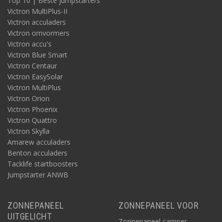
Top 10 | Beste jumpstarters
Victron MultiPlus-II
Victron acculaders
Victron omvormers
Victron accu's
Victron Blue Smart
Victron Centaur
Victron EasySolar
Victron MultiPlus
Victron Orion
Victron Phoenix
Victron Quattro
Victron Skylla
Amarew acculaders
Benton acculaders
Tacklife startboosters
Jumpstarter ANWB
ZONNEPANEEL
ZONNEPANEEL VOOR
UITGELICHT
Zonnepaneel camper