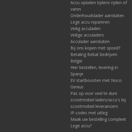
Accu opladen tijdens rijden of
flexibele soort maakt tijdens het rijden minder geluid dan een
varen
paneel met frame dat (deels) uitsteekt. Maar welke u kunt
Onderhoudslader aansluiten
gebruiken, hangt ook af van de vorm van het dak en de
Lege accu repareren
beschikbare ruimte. Voor gedetailleerde informatie, niet alleen
over de panelen zelf maar ook over laadregelaars en
Veilig acculaden
aansluitmateriaal, verwijzen we naar onze pagina’s over
solar
Veilige acculaders
systemen
.
Acculader aansluiten
Bij ons kopen met spoed?
Naast zonnepanelen en tevens windturbines kan Acculaders.nl
Betaling Bebat bedrijven
ook de volgende componenten van een camper off-gridsysteem
leveren. Onder meer voor de Citroën Jumper.
België
Hier bestellen, levering in
Victron MPPT laadregelaar
Spanje
EV startboosten met Noco
Een solar laadregelaar legt de noodzakelijke verbinding tussen
het zonnepaneel en de accu – de opslagaccu (zie hierna). De
Genius
laadregelaar zorgt voor de juiste laadspanning, onder meer
Pas op voor veel te dure
rekening houdend met het type accu (AGM, Gel, Lithium). Bij
scootmobiel laders/accu's bij
een off-gridsysteem adviseren wij een MPPT laadregelaar,
scootmobiel leveranciers
vanwege, kort gezegd, de hogere efficiëntie.
IP-codes met uitleg
Maak uw bestelling compleet
Lege accu?