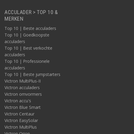
ACCULADER > TOP 10 &
MERKEN
Top 10 | Beste acculaders
Top 10 | Goedkoopste
acculaders
Top 10 | Best verkochte
Opslagaccu
acculaders
De opslagaccu / accessoire accu vormt het hart van het
Top 10 | Professionele
energieopslagsysteem. Vanuit de accu of de accubank worden
acculaders
de aangesloten apparaat-accu’s gevoed, direct of op een later
Top 10 | Beste jumpstarters
moment. De accessoire accu is geschikt voor het opladen van
Victron MultiPlus-II
elektrische apparatuur op 12 volt, 24 volt en/of 230 volt, via een
Victron acculaders
of meerdere omvormers. Denk aan apparaten in de
Victron omvormers
omgebouwde camper zoals de kookplaat, koelkast, kachel,
Victron accu's
verlichting, magnetron en tv.
Victron Blue Smart
Victron Centaur
Victron EasySolar
Victron MultiPlus
Victron Orion