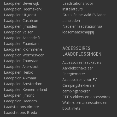
Laadpalen Beverwijk
Laadstations voor
Laadpalen Heemskerk
installateurs
Laadpalen Uitgeest
Gratis én betaald EV laden
Laadpalen Castricum
aanbieden
Laadpalen IJmuiden
Nadelen laadstation via
Laadpalen Velsen
leasemaatschappij
Laadpalen Assendelft
Laadpalen Zaandam
ACCESSOIRES
Laadpalen Krommenie
LAADOPLOSSINGEN
Laadpalen Wormerveer
Laadpalen Zaanstad
Elektrabox van de Vantast met bestellijst
Accessoires laadkabels
Laadpalen Akersloot
Aardlekschakelaar
Noot: bij de Vantast is ook een elektrabox te koop. Dat is een
Laadpalen Heiloo
Energiemeter
houten doos voor het compact opbergen van alle elektra voor
Laadpalen Alkmaar
een bestelbus die is omgebouwd tot camper. Behalve netjes
Accessoires voor EV
Laadpalen Amsterdam
weggewerkt is dit ook praktisch, want het is tevens voorzien van
Campingstekkers en
Laadpalen Kennemerland
een plug-en-play. Daarmee is de totale doos als geheel snel en
campingsnoeren
eenvoudig los te koppelen. Bij de elektrabox biedt het bedrijf
Laadpalen IJmond
CEE stekkers en accessoires
ook een bestellijst met de afzonderlijke elektra componenten.
Laadpalen Haarlem
Walstroom accessoires en
Deze zijn afkomstig van het kwaliteitsmerk Victron.
Die Victron
Laadstations Almere
boot inlets
producten zijn te koop op Acculaders.nl.
Hetzelfde geldt
Laadstations Breda
voor de bekabeling, zekeringen en overige benodigde elektra-