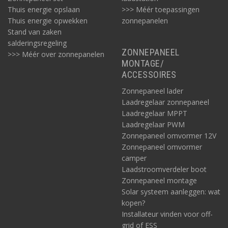
Thuis energie opslaan
>>> Méér toepassingen
Thuis energie opwekken
zonnepanelen
Stand van zaken
salderingsregeling
ZONNEPANEEL
>>> Méér over zonnepanelen
MONTAGE/
ACCESSOIRES
Zonnepaneel lader
Laadregelaar zonnepaneel
Groepenkast
Laadregelaar MPPT
Welke groepenkast is geschikt om het 230V net in bijvoorbeeld
Laadregelaar PWM
de camper te beveiligen? Wij adviseren daarvoor bijvoorbeeld
Zonnepaneel omvormer 12V
deze 16A groepenkast:
Zonnepaneel omvormer
camper
Laadstroomverdeler boot
Zonnepaneel montage
Solar systeem aanleggen: wat
kopen?
Installateur vinden voor off-
grid of ESS