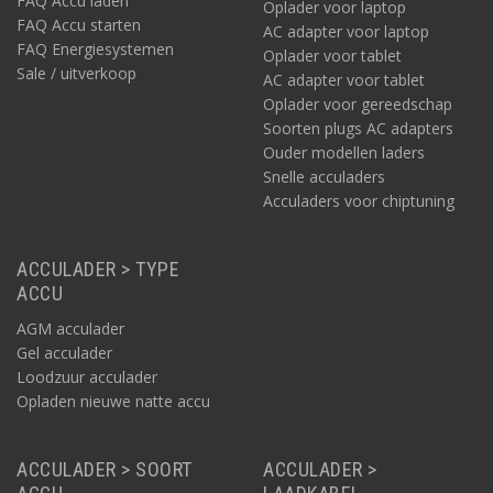
FAQ Accu laden
handleidingen. Zoals het in de huidige tijd betaamt, is er daarbij
Oplader voor laptop
veel aandacht voor duurzaamheid. Dat geldt voor het gehele
FAQ Accu starten
AC adapter voor laptop
plaatje, waarin er naast de inbouw van de meubels ook
FAQ Energiesystemen
Oplader voor tablet
gedetailleerde aandacht is voor de stoffering en aankleding, het
Sale / uitverkoop
AC adapter voor tablet
plaatsen van de ramen, de bekabeling, de isolatie, de montage,
Oplader voor gereedschap
het aansluiten van de apparatuur en de nauwkeurige afwerking
Soorten plugs AC adapters
van het geheel.
Ouder modellen laders
Snelle acculaders
CAMPER ELEKTRA
Acculaders voor chiptuning
Zoals gezegd, een onmisbaar onderdeel hierbij is ook de elektra
met alle toebehoren. Wat is daarvoor nodig wanneer u van uw
Citroën Jumper een kampeerauto wilt maken?
ACCULADER > TYPE
ACCU
AGM acculader
Gel acculader
Loodzuur acculader
Opladen nieuwe natte accu
Bestelbus ombouwen naar camper – welke
elektra?
ACCULADER > SOORT
ACCULADER >