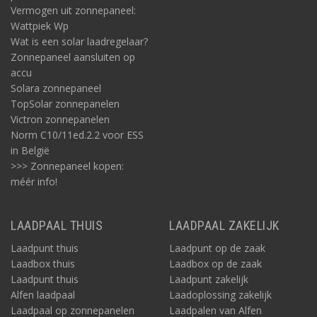
Vermogen uit zonnepaneel:
Kortom, voor het ombouwen en opbouwen van een Jumper tot
Wattpiek Wp
een camper zijn er volledige instructiepakketten op maat op de
Wat is een solar laadregelaar?
markt. Deze bieden de meubels zelf, het hoofdmateriaal, het
Zonnepaneel aansluiten op
ondersteunend en voorgefabriceerd materiaal,
accu
instructietekeningen, advies, instructie voor montage, isolatie,
Solara zonnepaneel
bekabeling, aankleding, stoffering en afwerking.
TopSolar zonnepanelen
Ze bieden ook informatie en doorverwijzingen met
Victron zonnepanelen
betrekking tot de benodigde elektra.
Deze elektra vormen
Norm C10/11ed.2.2 voor ESS
tezamen een camper off-gridsysteem en bestaan uit minimaal
in België
een of meerdere zonnepanelen, een opslagaccu en een
>>> Zonnepaneel kopen:
omvormer. Op de website van de Vantast bijvoorbeeld staan de
méér info!
volgende componenten voor de off-grid elektra omschreven,
voor aansluitingen met 12V: een accu van circa 220Ah, een
omvormer voor 230V en zonnepanelen van circa 230 Watt.
LAADPAAL THUIS
LAADPAAL ZAKELIJK
Deze en andere
camper elektra onderdelen
, in elk gewenste
capaciteit, zijn te verkrijgen via Acculaders.nl. Hetzelfde geldt
Laadpunt thuis
Laadpunt op de zaak
voor de bijbehorende elektra-accessoires zoals kabels en
Laadbox thuis
Laadbox op de zaak
zekeringen.
Laadpunt thuis
Laadpunt zakelijk
Alfen laadpaal
Laadoplossing zakelijk
Laadpaal op zonnepanelen
Laadpalen van Alfen