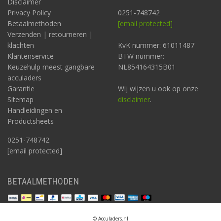
Disclaimer
prijzen, naast alle mogelijke uitvoeringen.
Privacy Policy
0251-748742
Betaalmethoden
[email protected]
Verzenden | retourneren |
klachten
KvK nummer: 61011487
Klantenservice
BTW nummer:
Keuzehulp meest gangbare
NL854164315B01
acculaders
Garantie
Wij wijzen u ook op onze
Sitemap
disclaimer
.
Handleidingen en
Productsheets
0251-748742
[email protected]
Welke types Citroën Jumper zijn geschikt voor ombouw
naar een camper?
Er zijn zelfbouwpakketten voor in elk geval:
BETAALMETHODEN
Citroën Jumper Type L3H2 (vanaf 2006)
Elders op deze website
vindt u overigens ook informatie over
camper ombouwpakketten voor de volgende merken en
© Acculaders.nl