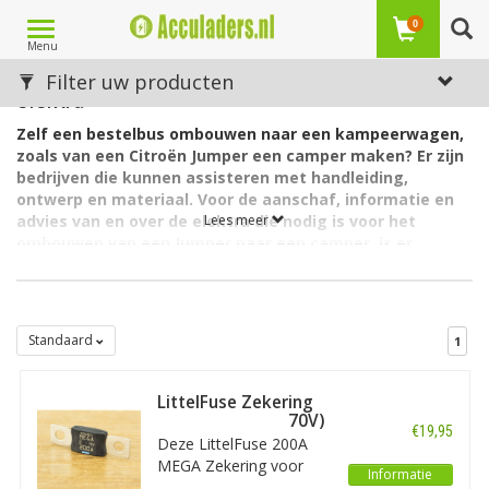
Toggle
0
Menu
navigation
Citroën Jumper ombouwen naar camper |
Filter uw producten
elektra
Zelf een bestelbus ombouwen naar een kampeerwagen,
zoals van een Citroën Jumper een camper maken? Er zijn
bedrijven die kunnen assisteren met handleiding,
ontwerp en materiaal. Voor de aanschaf, informatie en
advies van en over de elektra die nodig is voor het
Lees meer
ombouwen van een Jumper naar een camper, is er
Acculaders.nl.
Wij hebben de elektra en bijbehorende accessoires voor de
Citroën Jumper Type L3H2. Een uitleg over de benodigde
componenten vindt u verderop deze pagina. Voor de ombouw
Standaard
1
zelf, naar een buscamper vanuit een bestelbus zoals de Jumper,
zijn er andere bedrijven die een bijbehorend bouwpakket
LittelFuse Zekering
aanbieden. Een voorbeeld zijn de kant-en-klaar-pakketten
200A MEGA (tot 70V)
inclusief handleiding van de Vantast, voor specifieke modellen
€19,95
Deze LittelFuse 200A
bestelwagens.
MEGA Zekering voor
Informatie
gelijkstroomsystemen