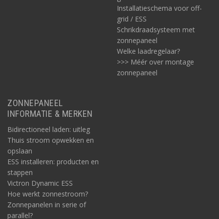
Installatieschema voor off-
grid / ESS
Schrikdraadsysteem met
zonnepaneel
Welke laadregelaar?
>>> Méér over montage
Bekabeling, zekeringen en overige camper-elektra
accessoires
zonnepaneel
Wij hebben ook de benodigde zekeringen, zekeringhouders,
bekabeling en aanverwante elektra-accessoires voor de
ZONNEPANEEL
omgebouwde Citroën prijsvoordelig beschikbaar.
INFORMATIE & MERKEN
Optioneel voor vooral de grotere off-gridsystemen
Bidirectioneel laden: uitleg
Optioneel zijn ook Victron componenten zoals voor monitoring
Thuis stroom opwekken en
van de camper elektra en accubewaking, bij vooral de grotere
opslaan
off-gridsystemen. Denk bij monitoring aan de Victron BMV
ESS installeren: producten en
Smart met Bluetooth connectie en laadstatus-overzichten via de
stappen
Victron App. Voor accubewaking is er de Victron BatteryProtect-
Victron Dynamic ESS
serie ter bescherming van te diepe ontlading.
Hoe werkt zonnestroom?
Zonnepanelen in serie of
parallel?
Camper opbouwen van een Citroën Jumper