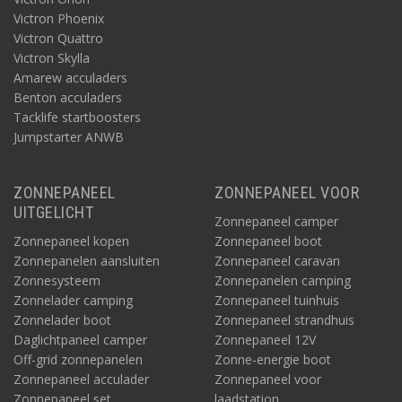
Victron Phoenix
Victron Quattro
Victron Skylla
Amarew acculaders
Benton acculaders
Tacklife startboosters
Jumpstarter ANWB
ZONNEPANEEL
ZONNEPANEEL VOOR
Victron MultiPlus omvormer
UITGELICHT
Zonnepaneel camper
De opslagaccu wordt via de MPPT laadregelaar gevoed door
Zonnepaneel kopen
Zonnepaneel boot
zonne- en/of windstroom. Om van daaruit de diverse apparaten
Zonnepanelen aansluiten
Zonnepaneel caravan
op 12V, 24V en 230V te voeden, is een omvormer nodig. Of
meerdere, bijvoorbeeld twee, als de accessoire accu
Zonnesysteem
Zonnepanelen camping
bijvoorbeeld 24V is en er apparaten zijn op 12V en 230V. De
Zonnelader camping
Zonnepaneel tuinhuis
omvormers binnen de Victron MultiPlus serie zijn hiervoor
Zonnelader boot
Zonnepaneel strandhuis
geschikt.
Daglichtpaneel camper
Zonnepaneel 12V
Off-grid zonnepanelen
Zonne-energie boot
Zonnepaneel acculader
Zonnepaneel voor
Zonnepaneel set
laadstation