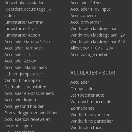
Keuzehulp acculader
Acculader 24 volt
Meerdere accu's tegelijk
Acculader 110V input
laden
Accu converter
Jumpstarter Gamma
Accu omvormer
Ombouwpakket: van interieur en raamwerk tot isolatie en
Jumpstarter Praxis
Windmolen laadregelaar
afwerking
Jumpstarter Action
Windmolen laadregelaar 12V
Bij de ombouw van bestelauto naar een kampeerwagen komt
Acculader Gamma/ Praxis
Windmolen laadregelaar 24V
vanzelfsprekend veel kijken. Dat wordt echter enorm
Acculader Hornbach
Alles voor 110V / 120V
eenvoudiger met zo’n bouw- en uitlegpakket, afgestemd op
Acculader Lidl
Accu voltage meten
specifieke modellen bestelwagens, waaronder de Citroën
Acculader Action
Jumper type L3H2. Verder zijn er ook camper ombouwpakketten
Acculader Marktplaats
voor bijvoorbeeld de Fiat Ducato, Opel Movano, Peugeot
ACCULADER > SOORT
Lithium jumpstarter
Boxer, Mercedes-Benz Sprinter, Volkswagen Transporter, Ford
Windturbine kopen
Acculader
Transit en Volkswagen Crafter. Zo’n pakket bestaat veelal uit
Startkabels aansluiten
een behoorlijk aantal diensten en losse onderdelen. Een
Druppellader
Acculader elektrische fiets
wezenlijk onderdeel is het interieur zoals de meubels – veelal
Startbooster auto
Acculader kopen
van hout – met vele subonderdelen. Deze kloppen tot in alle
Waterdichte acculader
details, en de afmetingen zijn tot op de millimeter nauwkeurig.
Accu gezond houden
Zonnepaneel
Het bedrijf de Vantast bijvoorbeeld heeft deze ontworpen met
Btw verleggen: zo werkt het
Windturbine voor thuis
3D software.
Acculaders.nl reviews en
Windturbine particulier
beoordelingen
De bouwpakketten zijn efficiënt en overzichtelijk, met heldere
Windmolen thuis