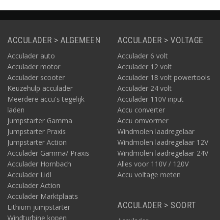
snap-in connectoren.
Lengte van deze variant:
2 meter.
ACCULADER > ALGEMEEN
ACCULADER > VOLTAGE
Acculader auto
Acculader 6 volt
Acculader motor
Acculader 12 volt
Acculader scooter
Acculader 18 volt powertools
Keuzehulp acculader
Acculader 24 volt
Meerdere accu's tegelijk
Acculader 110V input
laden
Accu converter
Jumpstarter Gamma
Accu omvormer
Jumpstarter Praxis
Windmolen laadregelaar
Jumpstarter Action
Windmolen laadregelaar 12V
Acculader Gamma/ Praxis
Windmolen laadregelaar 24V
Acculader Hornbach
Alles voor 110V / 120V
Acculader Lidl
Accu voltage meten
Acculader Action
Acculader Marktplaats
ACCULADER > SOORT
Lithium jumpstarter
Windturbine kopen