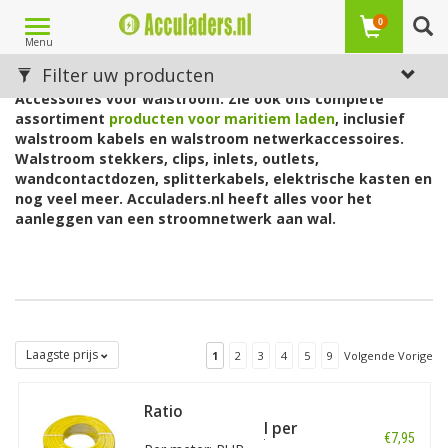
Toggle
0
Menu
navigation
Voor walstroom
Filter uw producten
Accessoires voor walstroom. Zie ook ons complete
assortiment
producten voor maritiem laden
, inclusief
walstroom kabels en walstroom netwerkaccessoires.
Walstroom stekkers, clips, inlets, outlets,
wandcontactdozen, splitterkabels, elektrische kasten en
nog veel meer. Acculaders.nl heeft alles voor het
aanleggen van een stroomnetwerk aan wal.
Laagste prijs
1
2
3
4
5
9
Volgende Vorige
Ratio
Walstroomkabel per
€7,95
meter 10A kabel