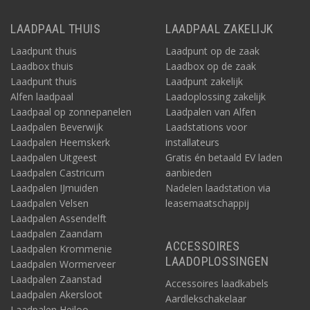
LAADPAAL THUIS
LAADPAAL ZAKELIJK
Laadpunt thuis
Laadpunt op de zaak
Laadbox thuis
Laadbox op de zaak
Laadpunt thuis
Laadpunt zakelijk
Alfen laadpaal
Laadoplossing zakelijk
Laadpaal op zonnepanelen
Laadpalen van Alfen
Laadpalen Beverwijk
Laadstations voor
Laadpalen Heemskerk
installateurs
Laadpalen Uitgeest
Gratis én betaald EV laden
Laadpalen Castricum
aanbieden
Laadpalen IJmuiden
Nadelen laadstation via
Laadpalen Velsen
leasemaatschappij
Laadpalen Assendelft
Laadpalen Zaandam
ACCESSOIRES
Laadpalen Krommenie
LAADOPLOSSINGEN
Laadpalen Wormerveer
Laadpalen Zaanstad
Accessoires laadkabels
Laadpalen Akersloot
Aardlekschakelaar
Laadpalen Heiloo