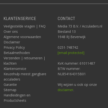
KLANTENSERVICE
CONTACT
Veelgestelde vragen | FAQ
Media 73 B.V. / Acculaders.nl
Over ons
Biesland 13
Algemene voorwaarden
1948 RJ Beverwijk
Disclaimer
Privacy Policy
0251-748742
Betaalmethoden
[email protected]
Verzenden | retourneren |
klachten
KvK nummer: 61011487
Klantenservice
BTW nummer:
Keuzehulp meest gangbare
NL854164315B01
acculaders
Garantie
Wij wijzen u ook op onze
Sitemap
disclaimer
.
Handleidingen en
Productsheets