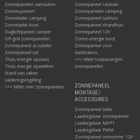
Zonnepanelen aansluiten
Zonnepaneel caravan
Zonnesysteem
Zonnepanelen camping
Zonnelader camping
Zonnepaneel tuinhuis
Zonnelader boot
Zonnepaneel strandhuis
Daglichtpaneel camper
Zonnepaneel 12V
Off-grid zonnepanelen
Zonne-energie boot
Zonnepaneel acculader
Zonnepaneel voor
Zonnepaneel set
laadstation
Thuis energie opslaan
>>> Méér toepassingen
Thuis energie opwekken
zonnepanelen
Stand van zaken
salderingsregeling
ZONNEPANEEL
>>> Méér over zonnepanelen
MONTAGE/
ACCESSOIRES
Zonnepaneel lader
Laadregelaar zonnepaneel
Laadregelaar MPPT
Laadregelaar PWM
Zonnepaneel omvormer 12V