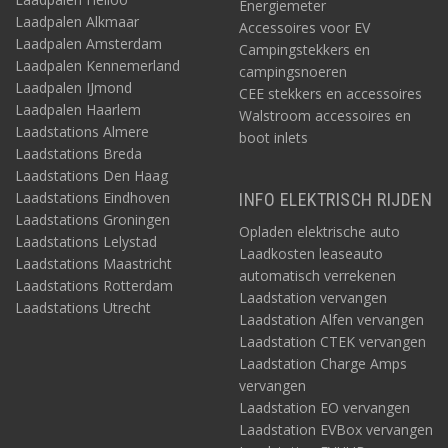
Energiemeter
Laadpalen Alkmaar
Accessoires voor EV
Laadpalen Amsterdam
Campingstekkers en
Laadpalen Kennemerland
campingsnoeren
Laadpalen IJmond
CEE stekkers en accessoires
Laadpalen Haarlem
Walstroom accessoires en
Laadstations Almere
boot inlets
Laadstations Breda
Laadstations Den Haag
Laadstations Eindhoven
INFO ELEKTRISCH RIJDEN
Laadstations Groningen
Opladen elektrische auto
Laadstations Lelystad
Laadkosten leaseauto
Laadstations Maastricht
automatisch verrekenen
Laadstations Rotterdam
Laadstation vervangen
Laadstations Utrecht
Laadstation Alfen vervangen
Laadstation CTEK vervangen
Laadstation Charge Amps
vervangen
Laadstation EO vervangen
Laadstation EVBox vervangen