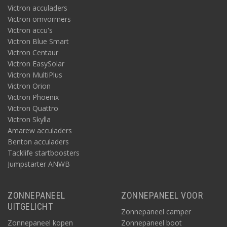
Victron acculaders
Victron omvormers
Victron accu's
Victron Blue Smart
Victron Centaur
Victron EasySolar
Victron MultiPlus
Victron Orion
Victron Phoenix
Victron Quattro
Victron Skylla
Amarew acculaders
Benton acculaders
Tacklife startboosters
Jumpstarter ANWB
ZONNEPANEEL
ZONNEPANEEL VOOR
UITGELICHT
Zonnepaneel camper
Zonnepaneel kopen
Zonnepaneel boot