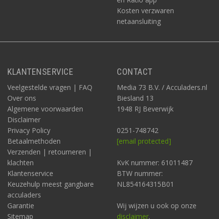
Kosten verzwaren
netaansluiting
KLANTENSERVICE
CONTACT
Veelgestelde vragen | FAQ
Media 73 B.V. / Acculaders.nl
Over ons
Biesland 13
Algemene voorwaarden
1948 RJ Beverwijk
Disclaimer
Privacy Policy
0251-748742
Betaalmethoden
[email protected]
Verzenden | retourneren |
klachten
KvK nummer: 61011487
Klantenservice
BTW nummer:
Keuzehulp meest gangbare
NL854164315B01
acculaders
Garantie
Wij wijzen u ook op onze
Sitemap
disclaimer
.