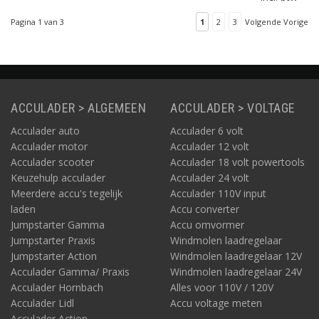
gelijkstroom (DC). Het is
een hanteerbaar en
Pagina 1 van 3
1
2
3
Volgende Vorige
compacte lasmachine
met een regelbereik van
10 tot 200A. Geschikt
voor alle elektroden
(DC): van 1,6 tot 4 mm.
ACCULADER > ALGEMEEN
ACCULADER > VOLTAGE
Acculader auto
Acculader 6 volt
Acculader motor
Acculader 12 volt
Acculader scooter
Acculader 18 volt powertools
Keuzehulp acculader
Acculader 24 volt
Meerdere accu's tegelijk
Acculader 110V input
laden
Accu converter
Jumpstarter Gamma
Accu omvormer
Jumpstarter Praxis
Windmolen laadregelaar
Jumpstarter Action
Windmolen laadregelaar 12V
Acculader Gamma/ Praxis
Windmolen laadregelaar 24V
Acculader Hornbach
Alles voor 110V / 120V
Acculader Lidl
Accu voltage meten
Acculader Action