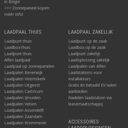
in België
>>> Zonnepaneel kopen:
méér info!
LAADPAAL THUIS
LAADPAAL ZAKELIJK
Laadpunt thuis
Laadpunt op de zaak
Laadbox thuis
Laadbox op de zaak
Laadpunt thuis
Laadpunt zakelijk
Alfen laadpaal
Laadoplossing zakelijk
Laadpaal op zonnepanelen
Laadpalen van Alfen
Laadpalen Beverwijk
Laadstations voor
Laadpalen Heemskerk
installateurs
Laadpalen Uitgeest
Gratis én betaald EV laden
Laadpalen Castricum
aanbieden
Laadpalen IJmuiden
Nadelen laadstation via
Laadpalen Velsen
leasemaatschappij
Laadpalen Assendelft
Laadpalen Zaandam
ACCESSOIRES
Laadpalen Krommenie
LAADOPLOSSINGEN