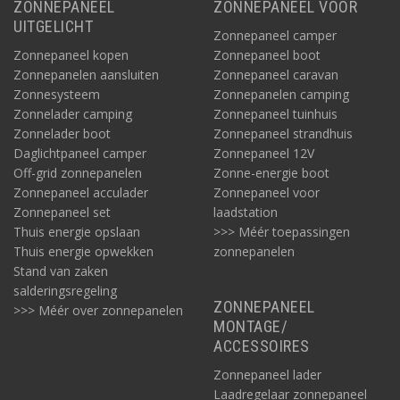
ZONNEPANEEL
ZONNEPANEEL VOOR
UITGELICHT
Zonnepaneel camper
Zonnepaneel kopen
Zonnepaneel boot
Zonnepanelen aansluiten
Zonnepaneel caravan
Zonnesysteem
Zonnepanelen camping
Zonnelader camping
Zonnepaneel tuinhuis
Zonnelader boot
Zonnepaneel strandhuis
Daglichtpaneel camper
Zonnepaneel 12V
Off-grid zonnepanelen
Zonne-energie boot
Zonnepaneel acculader
Zonnepaneel voor
Zonnepaneel set
laadstation
Thuis energie opslaan
>>> Méér toepassingen
Thuis energie opwekken
zonnepanelen
Stand van zaken
salderingsregeling
ZONNEPANEEL
>>> Méér over zonnepanelen
MONTAGE/
ACCESSOIRES
Zonnepaneel lader
Laadregelaar zonnepaneel