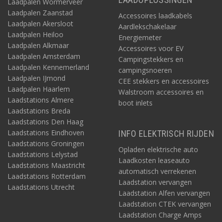
Laadpalen Wormerveer
Laadpalen Zaanstad
Accessoires laadkabels
Laadpalen Akersloot
Aardlekschakelaar
Laadpalen Heiloo
Energiemeter
Laadpalen Alkmaar
Accessoires voor EV
Laadpalen Amsterdam
Campingstekkers en
Laadpalen Kennemerland
campingsnoeren
Laadpalen IJmond
CEE stekkers en accessoires
Laadpalen Haarlem
Walstroom accessoires en
Laadstations Almere
boot inlets
Laadstations Breda
Laadstations Den Haag
Laadstations Eindhoven
INFO ELEKTRISCH RIJDEN
Laadstations Groningen
Opladen elektrische auto
Laadstations Lelystad
Laadkosten leaseauto
Laadstations Maastricht
automatisch verrekenen
Laadstations Rotterdam
Laadstation vervangen
Laadstations Utrecht
Laadstation Alfen vervangen
Laadstation CTEK vervangen
Laadstation Charge Amps