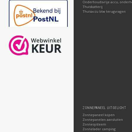
Onderhoudsvrije accu, onderh
Thuisbatterij
Thuisaccu btw terugvragen
ZONNEPANEEL UITGELICHT
Zonnepaneel kopen
Zonnepanelen aansluiten
Zonnesysteem
Zonnelader camping