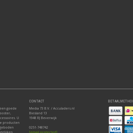
CONTACT
BETAALMETHO
 een goede
Media 73 B.V. / Acculaders.nl
ooster,
Biesland 13
ccessoires. U
1948 RJ Beverwijk
nze producten
ngeboden
0251-748742
gelijken
[email protected]