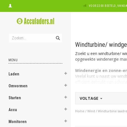
VOOR 22:00 BESTELD, VAN
Windturbine/ windge
Zoekt u een windturbine/ wi
opgewekte windenergie max
MENU
Windenergie en zonne-e
Laden
Veelal kunt u naast uw win
efficiënt gebruikt van scho
Omvormen
Windturbine op paal
Starten
VOLTAGE
U kunt uw windturbine plaa
wordt hoe beter het is qua 
Accu
Home
/
Wind
/
Windturbine laadre
Advies nodig of speciale
Heeft speciale wensen of ad
Monitoren