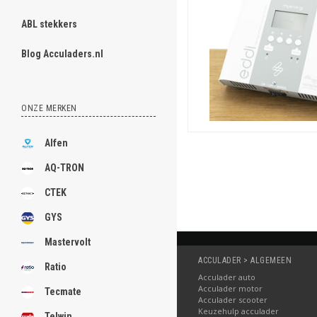
ABL stekkers
Blog Acculaders.nl
ONZE MERKEN
Alfen
AQ-TRON
CTEK
GYS
Mastervolt
ACCULADER > ALGEMEEN
Ratio
Acculader auto
Acculader motor
Tecmate
Acculader scooter
Keuzehulp acculader
Telwin