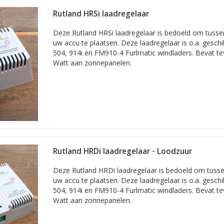
rojecten ondersteunen met het leveren van de juiste materialen. Zeker
neerde zonnepaneel en windturbine oplossingen vragen soms om ma
Rutland HRSi laadregelaar
 over mogelijke oplossingen.
Deze Rutland HRSi laadregelaar is bedoeld om tusse
uw accu te plaatsen. Deze laadregelaar is o.a. gesch
504, 914i en FM910-4 Furlmatic windladers. Bevat t
Watt aan zonnepanelen.
Rutland HRDi laadregelaar - Loodzuur
Deze Rutland HRDi laadregelaar is bedoeld om tuss
uw accu te plaatsen. Deze laadregelaar is o.a. gesch
504, 914i en FM910-4 Furlmatic windladers. Bevat t
Watt aan zonnepanelen.