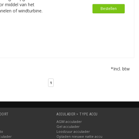
r middel van het
Bestellen
nelen of windturbine.
*Incl. btw
1
SOORT
ACCULADER > TYPE ACCU
AGM acculader
Gel acculader
to
Loodzuur acculader
culader
Opladen nieuwe natte accu