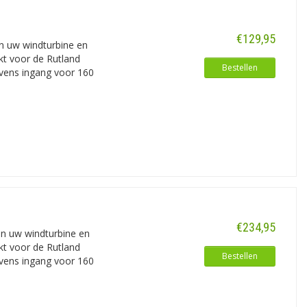
 voor plaatsing op lantaarnpalen,
atwerk. Hierbij kunnen we prima met
€129,95
n uw windturbine en
ikt voor de Rutland
Bestellen
evens ingang voor 160
€234,95
en uw windturbine en
ikt voor de Rutland
Bestellen
evens ingang voor 160