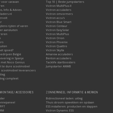
r voor caravan
Top 10 | Beste jumpstarters
iren
Victron MultiPlus-II
ps, Info & Advies
Victron acculaders
laders.nl
Victron omvormers
ervolt
Victron accu's
er
Victron Blue Smart
jdens rijden of varen
Victron Centaur
r aansluiten
Victron EasySolar
reren
Victron MultiPlus
n
Victron Orion
ers
Victron Phoenix
uiten
Victron Quattro
met spoed?
Victron Skylla
bedrijven België
Amarew acculaders
levering in Spanje
Benton acculaders
n met Noco Genius
Tacklife startboosters
el te dure scootmobiel
Jumpstarter ANWB
ij scootmobiel leveranciers
tleg
ling compleet
MONTAGE/ ACCESSOIRES
ZONNEPANEEL INFORMATIE & MERKEN
ader
Bidirectioneel laden: uitleg
onnepaneel
Thuis stroom opwekken en opslaan
MPPT
ESS installeren: producten en stappen
PWM
Victron Dynamic ESS