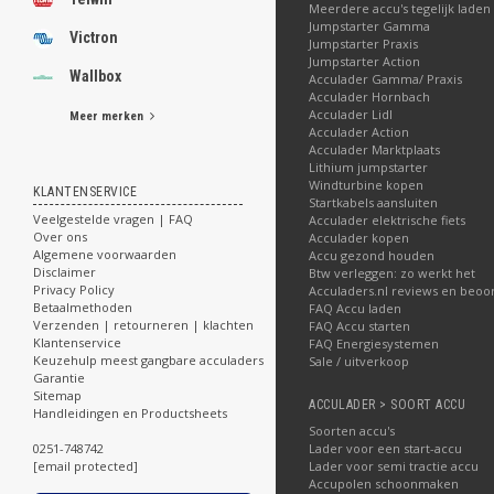
Meerdere accu's tegelijk laden
Jumpstarter Gamma
Victron
Jumpstarter Praxis
Jumpstarter Action
Wallbox
Acculader Gamma/ Praxis
Acculader Hornbach
Acculader Lidl
Meer merken
Acculader Action
Acculader Marktplaats
Lithium jumpstarter
Windturbine kopen
KLANTENSERVICE
Startkabels aansluiten
Veelgestelde vragen | FAQ
Acculader elektrische fiets
Over ons
Acculader kopen
Algemene voorwaarden
Accu gezond houden
Disclaimer
Btw verleggen: zo werkt het
Privacy Policy
Acculaders.nl reviews en beoo
Betaalmethoden
FAQ Accu laden
Verzenden | retourneren | klachten
FAQ Accu starten
Klantenservice
FAQ Energiesystemen
Keuzehulp meest gangbare acculaders
Sale / uitverkoop
Garantie
Sitemap
ACCULADER > SOORT ACCU
Handleidingen en Productsheets
Soorten accu's
0251-748742
Lader voor een start-accu
[email protected]
Lader voor semi tractie accu
Accupolen schoonmaken