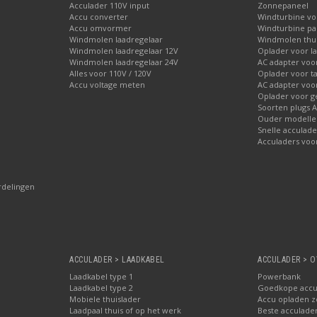
Acculader 110V input
Zonnepaneel
Accu converter
Windturbine vo
Accu omvormer
Windturbine par
Windmolen laadregelaar
Windmolen thu
Windmolen laadregelaar 12V
Oplader voor l
Windmolen laadregelaar 24V
AC adapter voo
Alles voor 110V / 120V
Oplader voor ta
Accu voltage meten
AC adapter voor
Oplader voor 
Soorten plugs 
Ouder modellen
Snelle acculade
Acculaders voo
rdelingen
ACCULADER > LAADKABEL
ACCULADER > O
Laadkabel type 1
Powerbank
Laadkabel type 2
Goedkope accu
Mobiele thuislader
Accu opladen 
Laadpaal thuis of op het werk
Beste acculader