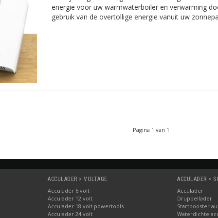
energie voor uw warmwaterboiler en verwarming doo
gebruik van de overtollige energie vanuit uw zonnepa
Pagina 1 van 1
ACCULADER > VOLTAGE
ACCULADER > 
Acculader 6 volt
Acculader
Acculader 12 volt
Druppellader
Acculader 18 volt powertools
Startbooster au
Acculader 24 volt
Waterdichte ac