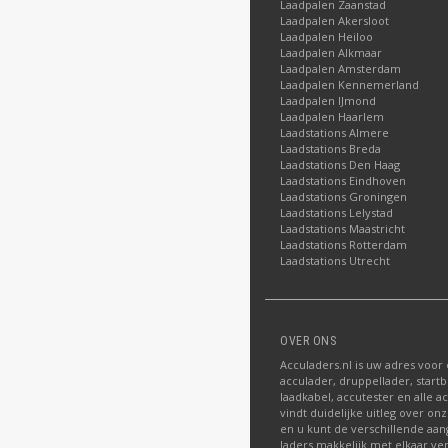
Laadpalen Zaanstad
Laadpalen Akersloot
Laadpalen Heiloo
Laadpalen Alkmaar
Laadpalen Amsterdam
Laadpalen Kennemerland
Laadpalen IJmond
Laadpalen Haarlem
Laadstations Almere
Laadstations Breda
Laadstations Den Haag
Laadstations Eindhoven
Laadstations Groningen
Laadstations Lelystad
Laadstations Maastricht
Laadstations Rotterdam
Laadstations Utrecht
OVER ONS
Acculaders.nl is uw adres voor
acculader, druppellader, startb
laadkabel, accutester en alle a
vindt duidelijke uitleg over o
en u kunt de verschillende aa
laders makkelijk met elkaar ver