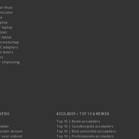
or thuis
ticulier
is
aptop
r laptop
blet
 tablet
gereedschap
AC adapters
 laders
rs
r chiptuning
VERIG
ACCULADER > TOP 10 & MERKEN
Top 10 | Beste acculaders
lader
Top 10 | Goedkoopste acculaders
zonder stroom
Top 10 | Best verkochte acculaders
 voor visboot
Top 10 | Professionele acculaders