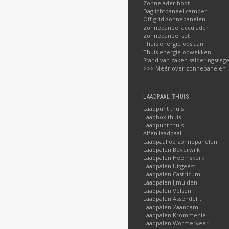
Zonnelader boot
Daglichtpaneel camper
Off-grid zonnepanelen
Zonnepaneel acculader
Zonnepaneel set
Thuis energie opslaan
Thuis energie opwekken
Stand van zaken salderingsrege
>>> Méér over zonnepanelen
LAADPAAL THUIS
Laadpunt thuis
Laadbox thuis
Laadpunt thuis
Alfen laadpaal
Laadpaal op zonnepanelen
Laadpalen Beverwijk
Laadpalen Heemskerk
Laadpalen Uitgeest
Laadpalen Castricum
Laadpalen IJmuiden
Laadpalen Velsen
Laadpalen Assendelft
Laadpalen Zaandam
Laadpalen Krommenie
Laadpalen Wormerveer