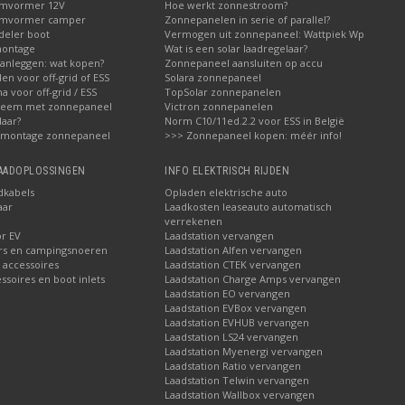
omvormer 12V
Hoe werkt zonnestroom?
omvormer camper
Zonnepanelen in serie of parallel?
deler boot
Vermogen uit zonnepaneel: Wattpiek Wp
montage
Wat is een solar laadregelaar?
aanleggen: wat kopen?
Zonnepaneel aansluiten op accu
den voor off-grid of ESS
Solara zonnepaneel
a voor off-grid / ESS
TopSolar zonnepanelen
steem met zonnepaneel
Victron zonnepanelen
laar?
Norm C10/11ed.2.2 voor ESS in België
 montage zonnepaneel
>>> Zonnepaneel kopen: méér info!
LAADOPLOSSINGEN
INFO ELEKTRISCH RIJDEN
dkabels
Opladen elektrische auto
aar
Laadkosten leaseauto automatisch
verrekenen
or EV
Laadstation vervangen
rs en campingsnoeren
Laadstation Alfen vervangen
 accessoires
Laadstation CTEK vervangen
soires en boot inlets
Laadstation Charge Amps vervangen
Laadstation EO vervangen
Laadstation EVBox vervangen
Laadstation EVHUB vervangen
Laadstation LS24 vervangen
Laadstation Myenergi vervangen
Laadstation Ratio vervangen
Laadstation Telwin vervangen
Laadstation Wallbox vervangen