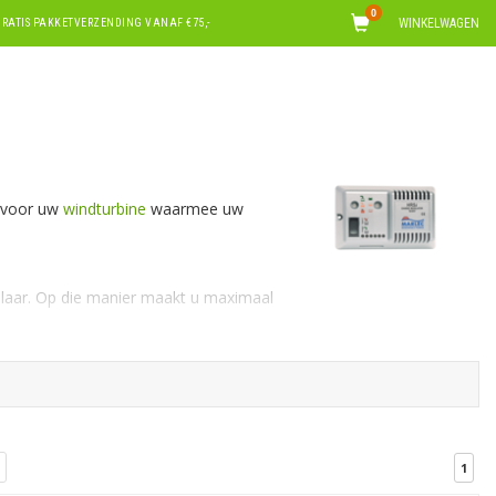
0
WINKELWAGEN
RATIS PAKKETVERZENDING VANAF €75,-
s voor uw
windturbine
waarmee uw
elaar. Op die manier maakt u maximaal
e windturbine/ windgenerator geplaatst
lijkheden en palen
aan.
1
plaatsing van een windturbine in uw