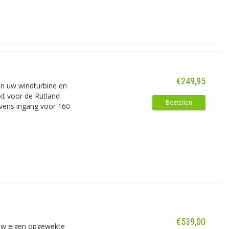
€249,95
en uw windturbine en
ikt voor de Rutland
Bestellen
evens ingang voor 160
€539,00
 uw eigen opgewekte