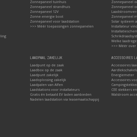
Zonnepaneel tuinhuis
Zonnepaneel 
Zonnepaneel strandhuis
Zonnepaneel 
Zonnepaneel 12V
Laadstroomver
Zonne-energie boot
Zonnepaneel 
Zonnepaneel voor laadstation
Solar systeem 
>>> Méér toepassingen zonnepanelen
Installateur vin
Installatieschem
ling
Schrikdraadsy
Welke laadrege
>>> Méér over
LAADPAAL ZAKELIJK
ACCESSOIRES 
Laadpunt op de zaak
Accessoires laa
Laadbox op de zaak
Aardlekschakel
Laadpunt zakelijk
Energiemeter
Laadoplossing zakelijk
Accessoires vo
Laadpalen van Alfen
Campingstekke
Laadstations voor installateurs
CEE stekkers en
Gratis én betaald EV laden aanbieden
Walstroom acces
Nadelen laadstation via leasemaatschappij