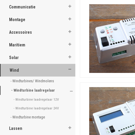
situatie. We kunnen grote p
camerasystemen en gecombi
Communicatie
u meedenken en u adviseren
Montage
Accessoires
Maritiem
Solar
Wind
- Windturbines/ Windmolens 
- Windturbine laadregelaar 
- Windturbine laadregelaar 12V 
- Windturbine laadregelaar 24V 
- Windturbine montage 
Lassen