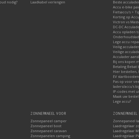
oud nodig?
Laadkabel verlengen
Beste acculade
Accu e-bike pa
Fietsaccu's > Ti
Korting op Accu
Victron vs Mast
DC-DC Acculad
Accu opladen ti
Onderhoudslade
Lege accu repa
Veilig acculade
Veilige acculad
Acculader aansl
Bij ons kopen 
Betaling Bebat 
Hier bestellen, 
EV startbooste
Pas op voor ve
laders/accu's b
IP-codes met ui
Maak uw bestel
Lege accu?
ZONNEPANEEL VOOR
ZONNEPANEEL 
Zonnepaneel camper
Zonnepaneel l
Zonnepaneel boot
Laadregelaar z
Zonnepaneel caravan
Laadregelaar 
Zonnepanelen camping
Laadregelaar 