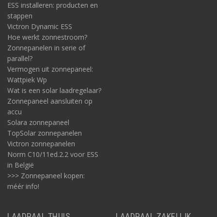
ESS installeren: producten en
stappen
Victron Dynamic ESS
Hoe werkt zonnestroom?
Zonnepanelen in serie of
parallel?
Vermogen uit zonnepaneel:
Wattpiek Wp
Wat is een solar laadregelaar?
Zonnepaneel aansluiten op
accu
Solara zonnepaneel
TopSolar zonnepanelen
Victron zonnepanelen
Norm C10/11ed.2.2 voor ESS
in België
>>> Zonnepaneel kopen:
méér info!
LAADPAAL THUIS
LAADPAAL ZAKELIJK