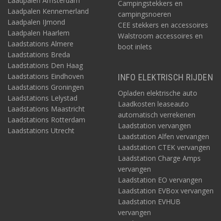
Laadpalen Amsterdam
Campingstekkers en
Laadpalen Kennemerland
campingsnoeren
Laadpalen IJmond
CEE stekkers en accessoires
Laadpalen Haarlem
Walstroom accessoires en
Laadstations Almere
boot inlets
Laadstations Breda
Laadstations Den Haag
Laadstations Eindhoven
INFO ELEKTRISCH RIJDEN
Laadstations Groningen
Opladen elektrische auto
Laadstations Lelystad
Laadkosten leaseauto
Laadstations Maastricht
automatisch verrekenen
Laadstations Rotterdam
Laadstation vervangen
Laadstations Utrecht
Laadstation Alfen vervangen
Laadstation CTEK vervangen
Laadstation Charge Amps
vervangen
Laadstation EO vervangen
Laadstation EVBox vervangen
Laadstation EVHUB
vervangen