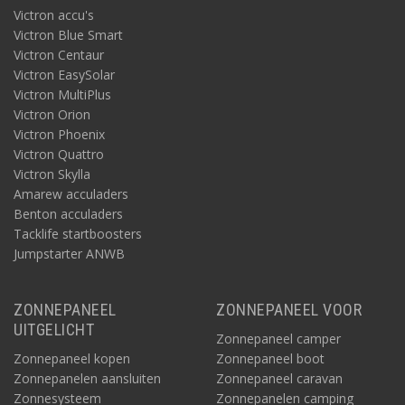
Victron accu's
Victron Blue Smart
Victron Centaur
Victron EasySolar
Victron MultiPlus
Victron Orion
Victron Phoenix
Victron Quattro
Victron Skylla
Amarew acculaders
Benton acculaders
Tacklife startboosters
Jumpstarter ANWB
ZONNEPANEEL
ZONNEPANEEL VOOR
UITGELICHT
Zonnepaneel camper
Zonnepaneel kopen
Zonnepaneel boot
Zonnepanelen aansluiten
Zonnepaneel caravan
Zonnesysteem
Zonnepanelen camping