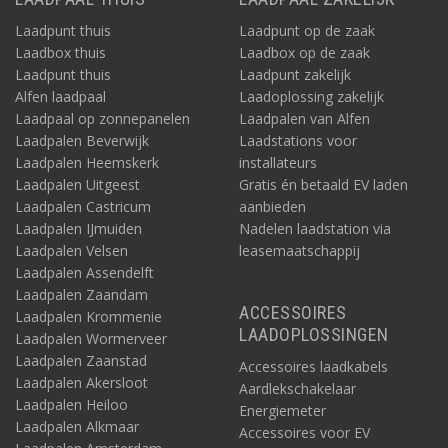
Laadpunt thuis
Laadpunt op de zaak
Laadbox thuis
Laadbox op de zaak
Laadpunt thuis
Laadpunt zakelijk
Alfen laadpaal
Laadoplossing zakelijk
Laadpaal op zonnepanelen
Laadpalen van Alfen
Laadpalen Beverwijk
Laadstations voor
Laadpalen Heemskerk
installateurs
Laadpalen Uitgeest
Gratis én betaald EV laden
Laadpalen Castricum
aanbieden
Laadpalen IJmuiden
Nadelen laadstation via
Laadpalen Velsen
leasemaatschappij
Laadpalen Assendelft
Laadpalen Zaandam
ACCESSOIRES
Laadpalen Krommenie
LAADOPLOSSINGEN
Laadpalen Wormerveer
Laadpalen Zaanstad
Accessoires laadkabels
Laadpalen Akersloot
Aardlekschakelaar
Laadpalen Heiloo
Energiemeter
Laadpalen Alkmaar
Accessoires voor EV