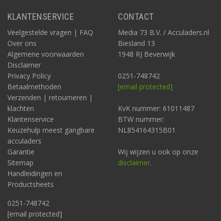
KLANTENSERVICE
CONTACT
Veelgestelde vragen | FAQ
Media 73 B.V. / Acculaders.nl
Over ons
Biesland 13
Algemene voorwaarden
1948 RJ Beverwijk
Disclaimer
Privacy Policy
0251-748742
Betaalmethoden
[email protected]
Verzenden | retourneren |
klachten
KvK nummer: 61011487
Klantenservice
BTW nummer:
Keuzehulp meest gangbare
NL854164315B01
acculaders
Garantie
Wij wijzen u ook op onze
Sitemap
disclaimer
.
Handleidingen en
Productsheets
0251-748742
[email protected]