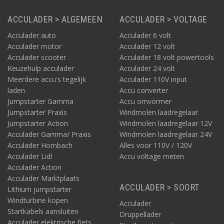
ACCULADER > ALGEMEEN
ACCULADER > VOLTAGE
Acculader auto
Acculader 6 volt
Acculader motor
Acculader 12 volt
Acculader scooter
Acculader 18 volt powertools
Keuzehulp acculader
Acculader 24 volt
Meerdere accu's tegelijk
Acculader 110V input
laden
Accu converter
Jumpstarter Gamma
Accu omvormer
Jumpstarter Praxis
Windmolen laadregelaar
Jumpstarter Action
Windmolen laadregelaar 12V
Acculader Gamma/ Praxis
Windmolen laadregelaar 24V
Acculader Hornbach
Alles voor 110V / 120V
Acculader Lidl
Accu voltage meten
Acculader Action
Acculader Marktplaats
ACCULADER > SOORT
Lithium jumpstarter
Windturbine kopen
Acculader
Startkabels aansluiten
Druppellader
Acculader elektrische fiets