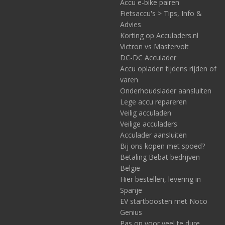
Accu e-bike pairen
Fietsaccu's > Tips, Info &
Advies
Korting op Acculaders.nl
Victron vs Mastervolt
DC-DC Acculader
Accu opladen tijdens rijden of
varen
Onderhoudslader aansluiten
Lege accu repareren
Veilig acculaden
Veilige acculaders
Acculader aansluiten
Bij ons kopen met spoed?
Betaling Bebat bedrijven
België
Hier bestellen, levering in
Spanje
EV startboosten met Noco
Genius
Pas op voor veel te dure