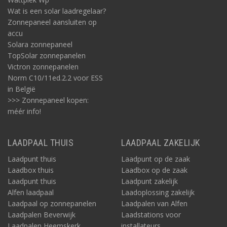
Wat is een solar laadregelaar?
Zonnepaneel aansluiten op
accu
Solara zonnepaneel
TopSolar zonnepanelen
Victron zonnepanelen
Norm C10/11ed.2.2 voor ESS
in België
>>> Zonnepaneel kopen:
méér info!
LAADPAAL THUIS
LAADPAAL ZAKELIJK
Laadpunt thuis
Laadpunt op de zaak
Laadbox thuis
Laadbox op de zaak
Laadpunt thuis
Laadpunt zakelijk
Alfen laadpaal
Laadoplossing zakelijk
Laadpaal op zonnepanelen
Laadpalen van Alfen
Laadpalen Beverwijk
Laadstations voor
Laadpalen Heemskerk
installateurs