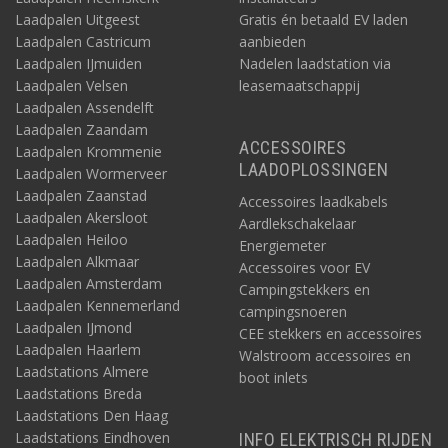
Laadpalen Uitgeest
Gratis én betaald EV laden
Laadpalen Castricum
aanbieden
Laadpalen IJmuiden
Nadelen laadstation via
Laadpalen Velsen
leasemaatschappij
Laadpalen Assendelft
Laadpalen Zaandam
ACCESSOIRES
Laadpalen Krommenie
LAADOPLOSSINGEN
Laadpalen Wormerveer
Laadpalen Zaanstad
Accessoires laadkabels
Laadpalen Akersloot
Aardlekschakelaar
Laadpalen Heiloo
Energiemeter
Laadpalen Alkmaar
Accessoires voor EV
Laadpalen Amsterdam
Campingstekkers en
Laadpalen Kennemerland
campingsnoeren
Laadpalen IJmond
CEE stekkers en accessoires
Laadpalen Haarlem
Walstroom accessoires en
Laadstations Almere
boot inlets
Laadstations Breda
Laadstations Den Haag
Laadstations Eindhoven
INFO ELEKTRISCH RIJDEN