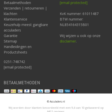
Betaalmethoden
[email protected]
Verzenden | retourneren |
klachten
KvK nummer: 61011487
Klantenservice
BTW nummer:
Keuzehulp meest gangbare
NL854164315B01
acculaders
Garantie
Wij wijzen u ook op onze
Sitemap
disclaimer
.
Handleidingen en
Productsheets
0251-748742
[email protected]
BETAALMETHODEN
© Acculaders.nl
Wij worden door klanten beoordeeld met een
9,6
van
10
gebaseerd op
6411
reviews
.