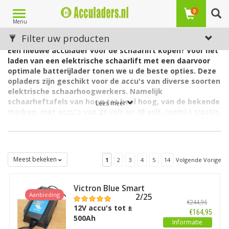
Toggle
0
Menu
navigation
Acculader / batterijlader voor schaarlift
Filter uw producten
Een nieuwe acculader voor de schaarlift kopen? Voor het
laden van een elektrische schaarlift met een daarvoor
optimale batterijlader tonen we u de beste opties. Deze
opladers zijn geschikt voor de accu's van diverse soorten
elektrische schaarhoogwerkers. Namelijk
schaarheftafels van hoog tot heel hoog, van de bekende
Lees meer
merken, met accu's van 24 volt en 48 volt, (semi-) tractie,
nat en AGM. In de categorie acculaders voor het laden
van industriële heftafels zijn er voldoende opties. Denk
aan een losse of
ingebouwde lader, aan de mate van
waterbestendigheid (spatwater- of volledig waterdicht)
Meest bekeken
1
2
3
4
5
14
Volgende Vorige
en aan de keuze uit een conventionele of hoogfrequente
acculader.
Victron Blue Smart
Een schaarlift is een doorgaans elektrisch aangedreven
Aanbieding
IP65 Acculader 12/25
hoogwerker. Het platform waarmee de goederen worden
€244,95
12V accu's tot ±
gehesen en waarop beneden of boven één of enkele personen
€164,95
500Ah
kunnen plaatsnemen, kan afhankelijk van het type reiken tot
Informatie