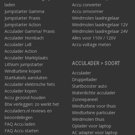
laden
Accu converter
Jumpstarter Gamma
Accu omvormer
Jumpstarter Praxis
Windmolen laadregelaar
Jumpstarter Action
Windmolen laadregelaar 12V
Acculader Gamma/ Praxis
Windmolen laadregelaar 24V
Acculader Hornbach
Alles voor 110V / 120V
Acculader Lidl
Accu voltage meten
Acculader Action
Acculader Marktplaats
ACCULADER > SOORT
Lithium jumpstarter
Windturbine kopen
Acculader
Startkabels aansluiten
Druppellader
Acculader elektrische fiets
Startbooster auto
Acculader kopen
Waterdichte acculader
Accu gezond houden
Zonnepaneel
Btw verleggen: zo werkt het
Windturbine voor thuis
Acculaders.nl reviews en
Windturbine particulier
beoordelingen
Windmolen thuis
FAQ Accu laden
Oplader voor laptop
FAQ Accu starten
AC adapter voor laptop