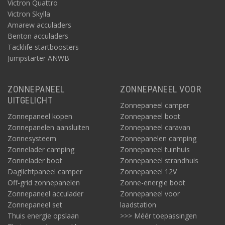
Victron Quattro
Victron Skylla
Amarew acculaders
Benton acculaders
Tacklife startboosters
Jumpstarter ANWB
ZONNEPANEEL
ZONNEPANEEL VOOR
UITGELICHT
Zonnepaneel camper
Zonnepaneel kopen
Zonnepaneel boot
Zonnepanelen aansluiten
Zonnepaneel caravan
Zonnesysteem
Zonnepanelen camping
Zonnelader camping
Zonnepaneel tuinhuis
Zonnelader boot
Zonnepaneel strandhuis
Daglichtpaneel camper
Zonnepaneel 12V
Off-grid zonnepanelen
Zonne-energie boot
Zonnepaneel acculader
Zonnepaneel voor
Zonnepaneel set
laadstation
Thuis energie opslaan
>>> Méér toepassingen