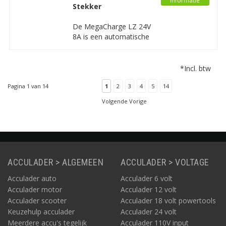
Informatie
Stekker
voor elektrische
scooters, elektrische
De MegaCharge LZ 24V
steps, scootmobiels en
8A is een automatische
soortgelijke
en intelligente oplader
waarmee u een 24V
loodzuur accu veilig en
*Incl. btw
goed kunt opladen en
onderhouden. Deze
Pagina 1 van 14
1
2
3
4
5
14
lader is uitgevoerd met
Volgende Vorige
een XLR-M3P Stekker.
ACCULADER > ALGEMEEN
ACCULADER > VOLTAGE
Acculader auto
Acculader 6 volt
Acculader motor
Acculader 12 volt
Acculader scooter
Acculader 18 volt powertools
Keuzehulp acculader
Acculader 24 volt
Meerdere accu's tegelijk
Acculader 110V input