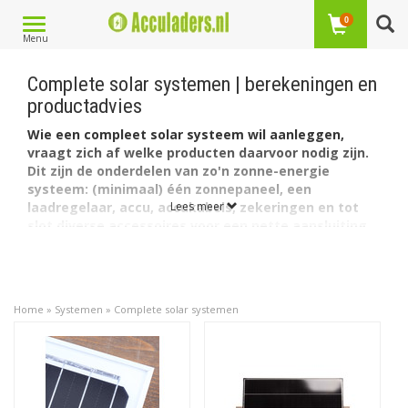
Toggle
0
Menu
navigation
Complete solar systemen | berekeningen en
productadvies
Wie een compleet solar systeem wil aanleggen,
vraagt zich af welke producten daarvoor nodig zijn.
Dit zijn de onderdelen van zo'n zonne-energie
systeem: (minimaal) één zonnepaneel, een
laadregelaar, accu, accukabels, zekeringen en tot
Lees meer
slot diverse accessoires voor een nette aansluiting.
Welk of welke zonnepanelen, welke laadregelaar,
welke accu, welke bekabeling, welke zekering(en) en
welke aansluitonderdelen er precies nodig zijn? Dat
leggen we uit op basis van meerdere voorbeelden,
Home
»
Systemen
»
Complete solar systemen
gebaseerd op de gewenste solar capaciteit. Kies het
voorbeeld dat het meest lijkt op uw eigen situatie en
wensen met betrekking tot het zelf aanleggen van
een solar systeem. En vindt een passend
productadvies op basis van nader toegelichte
berekeningen.