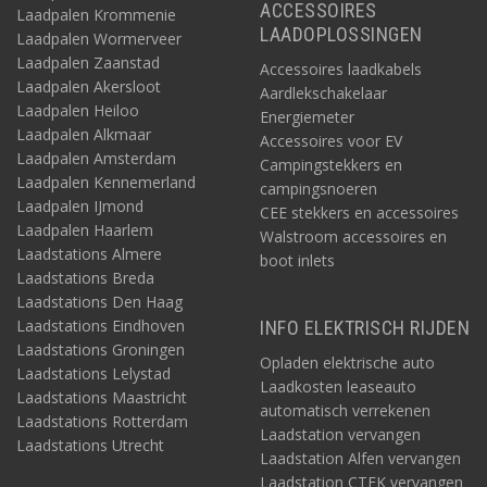
ACCESSOIRES
Laadpalen Krommenie
LAADOPLOSSINGEN
Laadpalen Wormerveer
Laadpalen Zaanstad
Accessoires laadkabels
Laadpalen Akersloot
Aardlekschakelaar
Laadpalen Heiloo
Energiemeter
Laadpalen Alkmaar
Accessoires voor EV
Laadpalen Amsterdam
Campingstekkers en
Laadpalen Kennemerland
campingsnoeren
Laadpalen IJmond
CEE stekkers en accessoires
Laadpalen Haarlem
Walstroom accessoires en
Laadstations Almere
boot inlets
Laadstations Breda
Laadstations Den Haag
Laadstations Eindhoven
INFO ELEKTRISCH RIJDEN
Laadstations Groningen
Opladen elektrische auto
Laadstations Lelystad
Laadkosten leaseauto
Laadstations Maastricht
automatisch verrekenen
Laadstations Rotterdam
Laadstation vervangen
Laadstations Utrecht
Laadstation Alfen vervangen
Laadstation CTEK vervangen