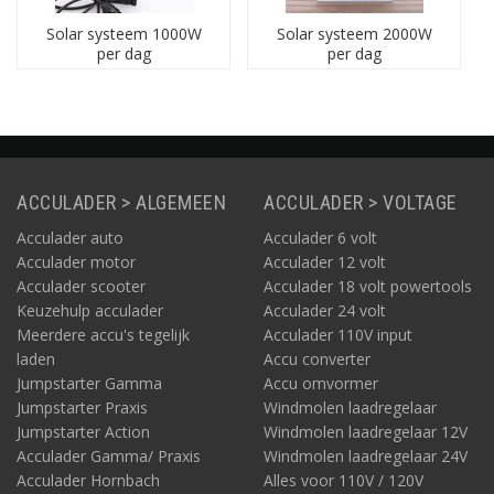
Solar systeem 1000W
Solar systeem 2000W
per dag
per dag
ACCULADER > ALGEMEEN
ACCULADER > VOLTAGE
Acculader auto
Acculader 6 volt
Acculader motor
Acculader 12 volt
Acculader scooter
Acculader 18 volt powertools
Keuzehulp acculader
Acculader 24 volt
Meerdere accu's tegelijk
Acculader 110V input
laden
Accu converter
Jumpstarter Gamma
Accu omvormer
Jumpstarter Praxis
Windmolen laadregelaar
Jumpstarter Action
Windmolen laadregelaar 12V
Acculader Gamma/ Praxis
Windmolen laadregelaar 24V
Acculader Hornbach
Alles voor 110V / 120V