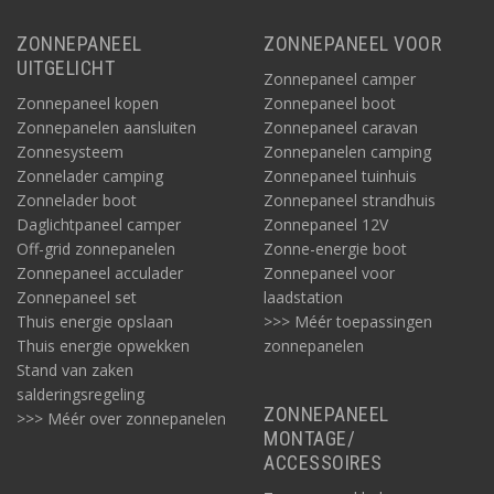
ZONNEPANEEL
ZONNEPANEEL VOOR
UITGELICHT
Zonnepaneel camper
Zonnepaneel kopen
Zonnepaneel boot
Zonnepanelen aansluiten
Zonnepaneel caravan
Zonnesysteem
Zonnepanelen camping
Zonnelader camping
Zonnepaneel tuinhuis
Zonnelader boot
Zonnepaneel strandhuis
Daglichtpaneel camper
Zonnepaneel 12V
Off-grid zonnepanelen
Zonne-energie boot
Zonnepaneel acculader
Zonnepaneel voor
Zonnepaneel set
laadstation
Thuis energie opslaan
>>> Méér toepassingen
Thuis energie opwekken
zonnepanelen
Stand van zaken
salderingsregeling
ZONNEPANEEL
>>> Méér over zonnepanelen
MONTAGE/
ACCESSOIRES