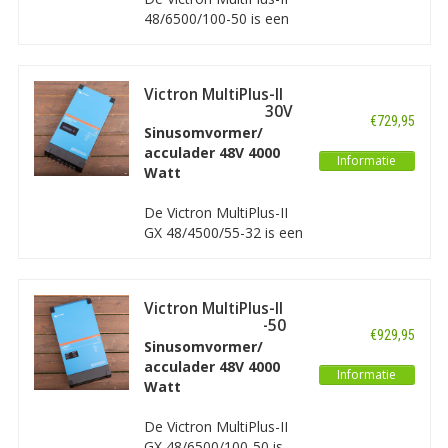
systemen.
48/6500/100-50 is een
combinatie van een
krachtige pure
sinusomvormer met 2
Victron MultiPlus-II
uitgangen en een
48/4500/55-32 230V
geavanceerde 48V
€729,95
GX
Sinusomvormer/
acculader. De MultiPlus-
acculader 48V 4000
II 48/6500/100-50 is
Informatie
Watt
speciaal ontwikkeld voor
ESS energieopslag
De Victron MultiPlus-II
systemen.
GX 48/4500/55-32 is een
combinatie van een
krachtige pure
sinusomvormer met 2
Victron MultiPlus-II
uitgangen, een
GX 48/6500/100-50
geavanceerde 48V
€929,95
230V
Sinusomvormer/
acculader en een GX
acculader 48V 4000
apparaat.
Informatie
Watt
De Victron MultiPlus-II
GX 48/6500/100-50 is