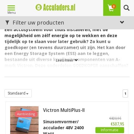
Toggle
0
Menu
navigation
Victron ESS Actie
Filter uw producten
Een accusysteem voor thuis installeren, met de
mogelijkheid om zélf energie op te wekken en deze
tijdelijk op te slaan voor later gebruik? Zo kunt u
goedkoper (en tevens duurzamer) uit zijn. Het kan door
een Energy Storage System (ESS) aan te leggen,
bestaande uit diverse kwaliteitscomponenten van A-
Lees meer
merk Victron. Deze onderdelen GOEDKOPER aanschaffen?
Dat kan op Acculaders.nl: dankzij hoge standaard
KORTINGEN én speciale, extra Victron ESS ACTIES. Deze
aantrekkelijke acties (veelal tijdelijk, en dus geldt
op=op!) zijn te vinden op deze pagina.
Standaard
1
Het is de nieuwe norm: zelf opgewekte energie ook zélf
gebruiken. Een stroomsysteem voor thuis, met een thuisaccu
Victron MultiPlus-II
voor energieopslag, neemt in populariteit toe. Steeds meer
Aanbieding
48/3000/35-32
ondernemingen en huishoudens investeren in zonnepanelen, die
€820,95
Sinusomvormer/
bovendien steeds krachtiger zijn en meer stroom opwekken. In
€507,95
acculader 48V 2400
plaats van deze zelf opgewekte zonne-energie terug te leveren
Informatie
Watt