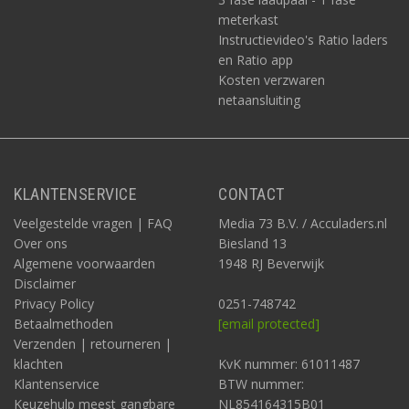
meterkast
Instructievideo's Ratio laders
en Ratio app
Kosten verzwaren
netaansluiting
KLANTENSERVICE
CONTACT
Veelgestelde vragen | FAQ
Media 73 B.V. / Acculaders.nl
Over ons
Biesland 13
Algemene voorwaarden
1948 RJ Beverwijk
Disclaimer
Privacy Policy
0251-748742
Betaalmethoden
[email protected]
Verzenden | retourneren |
klachten
KvK nummer: 61011487
Klantenservice
BTW nummer:
Keuzehulp meest gangbare
NL854164315B01