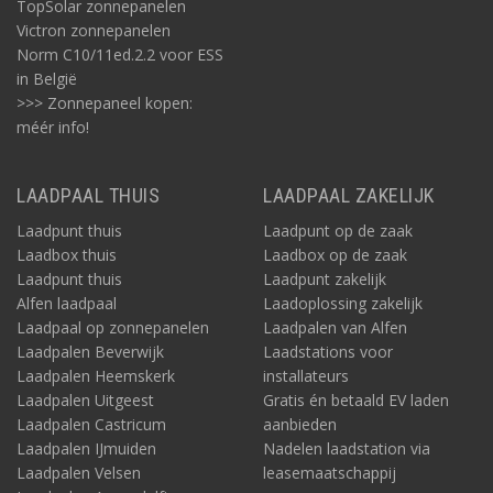
TopSolar zonnepanelen
Victron zonnepanelen
Norm C10/11ed.2.2 voor ESS
in België
>>> Zonnepaneel kopen:
méér info!
LAADPAAL THUIS
LAADPAAL ZAKELIJK
Laadpunt thuis
Laadpunt op de zaak
Laadbox thuis
Laadbox op de zaak
Laadpunt thuis
Laadpunt zakelijk
Alfen laadpaal
Laadoplossing zakelijk
Laadpaal op zonnepanelen
Laadpalen van Alfen
Laadpalen Beverwijk
Laadstations voor
Laadpalen Heemskerk
installateurs
Laadpalen Uitgeest
Gratis én betaald EV laden
Laadpalen Castricum
aanbieden
Laadpalen IJmuiden
Nadelen laadstation via
Laadpalen Velsen
leasemaatschappij