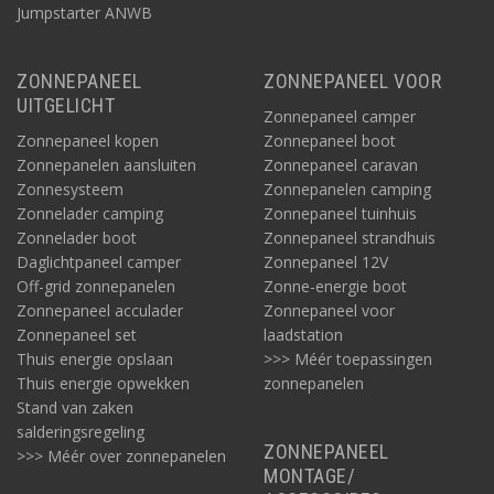
Jumpstarter ANWB
ZONNEPANEEL
ZONNEPANEEL VOOR
UITGELICHT
Zonnepaneel camper
Zonnepaneel kopen
Zonnepaneel boot
Zonnepanelen aansluiten
Zonnepaneel caravan
Zonnesysteem
Zonnepanelen camping
Zonnelader camping
Zonnepaneel tuinhuis
Zonnelader boot
Zonnepaneel strandhuis
Daglichtpaneel camper
Zonnepaneel 12V
Off-grid zonnepanelen
Zonne-energie boot
Zonnepaneel acculader
Zonnepaneel voor
Zonnepaneel set
laadstation
Thuis energie opslaan
>>> Méér toepassingen
Thuis energie opwekken
zonnepanelen
Stand van zaken
salderingsregeling
ZONNEPANEEL
>>> Méér over zonnepanelen
MONTAGE/