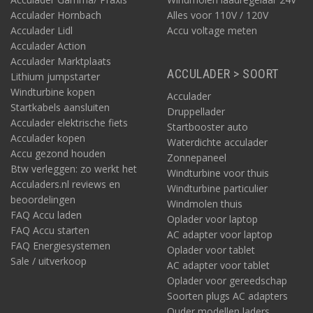
Acculader Hornbach
Alles voor 110V / 120V
Acculader Lidl
Accu voltage meten
Acculader Action
Acculader Marktplaats
ACCULADER > SOORT
Lithium jumpstarter
Windturbine kopen
Acculader
Startkabels aansluiten
Druppellader
Acculader elektrische fiets
Startbooster auto
Acculader kopen
Waterdichte acculader
Accu gezond houden
Zonnepaneel
Btw verleggen: zo werkt het
Windturbine voor thuis
Acculaders.nl reviews en
Windturbine particulier
beoordelingen
Windmolen thuis
FAQ Accu laden
Oplader voor laptop
FAQ Accu starten
AC adapter voor laptop
FAQ Energiesystemen
Oplader voor tablet
Sale / uitverkoop
AC adapter voor tablet
Oplader voor gereedschap
Soorten plugs AC adapters
Ouder modellen laders