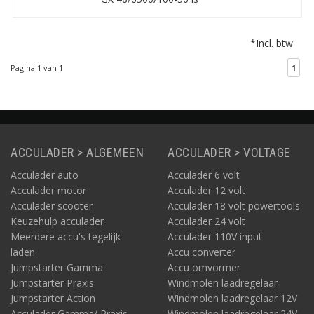
een combinatie van een
krachtige pure
sinusomvormer met 2
*Incl. btw
uitgangen en een
geavanceerde 48V
Pagina 1 van 1
1
acculader. De MultiPlus-
II 48/6500/100-50 is
speciaal ontwikkeld voor
ESS energieopslag
systemen.
ACCULADER > ALGEMEEN
ACCULADER > VOLTAGE
Acculader auto
Acculader 6 volt
Acculader motor
Acculader 12 volt
Acculader scooter
Acculader 18 volt powertools
Keuzehulp acculader
Acculader 24 volt
Meerdere accu's tegelijk
Acculader 110V input
laden
Accu converter
Jumpstarter Gamma
Accu omvormer
Jumpstarter Praxis
Windmolen laadregelaar
Jumpstarter Action
Windmolen laadregelaar 12V
Acculader Gamma/ Praxis
Windmolen laadregelaar 24V