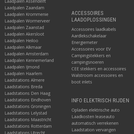
Laadpalen Assendelft
Laadpalen Zaandam
ACCESSOIRES
Laadpalen Krommenie
LAADOPLOSSINGEN
Laadpalen Wormerveer
Laadpalen Zaanstad
Accessoires laadkabels
Laadpalen Akersloot
Aardlekschakelaar
Laadpalen Heiloo
Energiemeter
Laadpalen Alkmaar
Accessoires voor EV
Laadpalen Amsterdam
Campingstekkers en
Laadpalen Kennemerland
campingsnoeren
Laadpalen IJmond
CEE stekkers en accessoires
Laadpalen Haarlem
Walstroom accessoires en
Laadstations Almere
boot inlets
Laadstations Breda
Laadstations Den Haag
Laadstations Eindhoven
INFO ELEKTRISCH RIJDEN
Laadstations Groningen
Opladen elektrische auto
Laadstations Lelystad
Laadkosten leaseauto
Laadstations Maastricht
automatisch verrekenen
Laadstations Rotterdam
Laadstation vervangen
Laadstations Utrecht