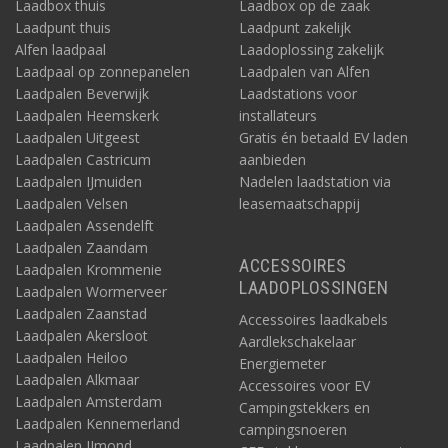
Laadbox thuis
Laadbox op de zaak
Laadpunt thuis
Laadpunt zakelijk
Alfen laadpaal
Laadoplossing zakelijk
Laadpaal op zonnepanelen
Laadpalen van Alfen
Laadpalen Beverwijk
Laadstations voor
Laadpalen Heemskerk
installateurs
Laadpalen Uitgeest
Gratis én betaald EV laden
Laadpalen Castricum
aanbieden
Laadpalen IJmuiden
Nadelen laadstation via
Laadpalen Velsen
leasemaatschappij
Laadpalen Assendelft
Laadpalen Zaandam
ACCESSOIRES
Laadpalen Krommenie
LAADOPLOSSINGEN
Laadpalen Wormerveer
Laadpalen Zaanstad
Accessoires laadkabels
Laadpalen Akersloot
Aardlekschakelaar
Laadpalen Heiloo
Energiemeter
Laadpalen Alkmaar
Accessoires voor EV
Laadpalen Amsterdam
Campingstekkers en
Laadpalen Kennemerland
campingsnoeren
Laadpalen IJmond