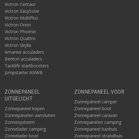
Victron Centaur
Victron EasySolar
Victron MultiPlus
Victron Orion
Victron Phoenix
Victron Quattro
Victron Skylla
Amarew acculaders
Benton acculaders
Tacklife startboosters
Jumpstarter ANWB
ZONNEPANEEL
ZONNEPANEEL VOOR
UITGELICHT
Zonnepaneel camper
Zonnepaneel kopen
Zonnepaneel boot
Zonnepanelen aansluiten
Zonnepaneel caravan
Zonnesysteem
Zonnepanelen camping
Zonnelader camping
Zonnepaneel tuinhuis
Zonnelader boot
Zonnepaneel strandhuis