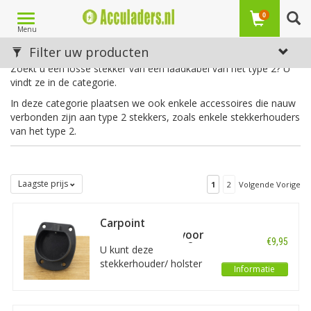
Toggle
0
Menu
navigation
Stekkers type 2
Filter uw producten
Zoekt u een losse stekker van een laadkabel van het type 2? U
vindt ze in de categorie.
In deze categorie plaatsen we ook enkele accessoires die nauw
verbonden zijn aan type 2 stekkers, zoals enkele stekkerhouders
van het type 2.
Laagste prijs
1
2
Volgende Vorige
Carpoint
Stekkerhouder voor
€9,95
EV-stekker Type 2
U kunt deze
stekkerhouder/ holster
Informatie
voor Type 2 stekkers
gebruiken om uw
laadkabel op een nette