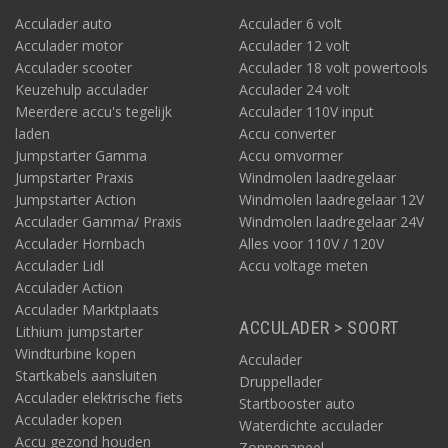
Acculader auto
Acculader 6 volt
Acculader motor
Acculader 12 volt
Acculader scooter
Acculader 18 volt powertools
Keuzehulp acculader
Acculader 24 volt
Meerdere accu's tegelijk
Acculader 110V input
laden
Accu converter
Jumpstarter Gamma
Accu omvormer
Jumpstarter Praxis
Windmolen laadregelaar
Jumpstarter Action
Windmolen laadregelaar 12V
Acculader Gamma/ Praxis
Windmolen laadregelaar 24V
Acculader Hornbach
Alles voor 110V / 120V
Acculader Lidl
Accu voltage meten
Acculader Action
Acculader Marktplaats
ACCULADER > SOORT
Lithium jumpstarter
Windturbine kopen
Acculader
Startkabels aansluiten
Druppellader
Acculader elektrische fiets
Startbooster auto
Acculader kopen
Waterdichte acculader
Accu gezond houden
Zonnepaneel