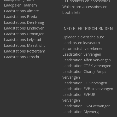
CEE stekkers en accessoires
Laadpalen Haarlem
Walstroom accessoires en
Laadstations Almere
boot inlets
Laadstations Breda
Laadstations Den Haag
Laadstations Eindhoven
INFO ELEKTRISCH RIJDEN
Laadstations Groningen
Opladen elektrische auto
Laadstations Lelystad
Laadkosten leaseauto
Laadstations Maastricht
automatisch verrekenen
Laadstations Rotterdam
Laadstation vervangen
Laadstations Utrecht
Laadstation Alfen vervangen
Laadstation CTEK vervangen
Laadstation Charge Amps
vervangen
Laadstation EO vervangen
Laadstation EVBox vervangen
Laadstation EVHUB
vervangen
Laadstation LS24 vervangen
Laadstation Myenergi