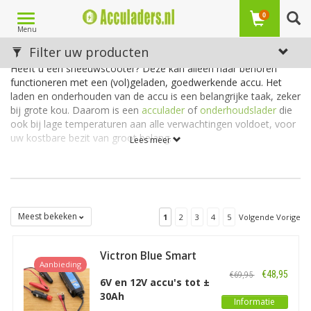
Toggle
0
Menu
navigation
Acculader voor een sneeuwscooter
Filter uw producten
Heeft u een sneeuwscooter? Deze kan alleen naar behoren
functioneren met een (vol)geladen, goedwerkende accu. Het
laden en onderhouden van de accu is een belangrijke taak, zeker
bij grote kou. Daarom is een
acculader
of
onderhoudslader
die
ook bij lage temperaturen aan alle verwachtingen voldoet, voor
uw kostbare bezit van groot belang.
Lees meer
Lader voor accu sneeuwscooter 12 volt
Zoekt u een acculader of druppellader die zeer geschikt is voor
een sneeuwscooter met accu op 12 volt? Met de
functiemogelijkheden en gebruiksvriendelijkheid die voor u van
Meest bekeken
1
2
3
4
5
Volgende Vorige
meerwaarde zijn? Op deze pagina vindt u ons bijpassende
assortiment.
Victron Blue Smart
Aanbieding
IP65 Acculader
€48,95
€69,95
6V/12V
6V en 12V accu's tot ±
30Ah
Informatie