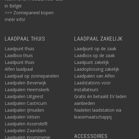
in België
>>> Zonnepaneel kopen:
méér info!
LAADPAAL THUIS
LAADPAAL ZAKELIJK
Laadpunt thuis
Laadpunt op de zaak
Laadbox thuis
Laadbox op de zaak
Laadpunt thuis
Laadpunt zakelijk
Alfen laadpaal
Laadoplossing zakelijk
Laadpaal op zonnepanelen
Laadpalen van Alfen
Laadpalen Beverwijk
Laadstations voor
Laadpalen Heemskerk
installateurs
Laadpalen Uitgeest
Gratis én betaald EV laden
Laadpalen Castricum
aanbieden
Laadpalen IJmuiden
Nadelen laadstation via
Laadpalen Velsen
leasemaatschappij
Laadpalen Assendelft
Laadpalen Zaandam
ACCESSOIRES
Laadpalen Krommenie