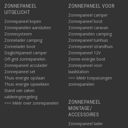
ZONNEPANEEL
ZONNEPANEEL VOOR
UITGELICHT
Zonnepaneel camper
Zonnepaneel kopen
Zonnepaneel boot
Zonnepanelen aansluiten
Zonnepaneel caravan
Zonnesysteem
Zonnepanelen camping
Zonnelader camping
Zonnepaneel tuinhuis
Zonnelader boot
Zonnepaneel strandhuis
Daglichtpaneel camper
Zonnepaneel 12V
Off-grid zonnepanelen
Zonne-energie boot
Zonnepaneel acculader
Zonnepaneel voor
Zonnepaneel set
laadstation
Thuis energie opslaan
>>> Méér toepassingen
Thuis energie opwekken
zonnepanelen
Stand van zaken
salderingsregeling
ZONNEPANEEL
>>> Méér over zonnepanelen
MONTAGE/
ACCESSOIRES
Zonnepaneel lader