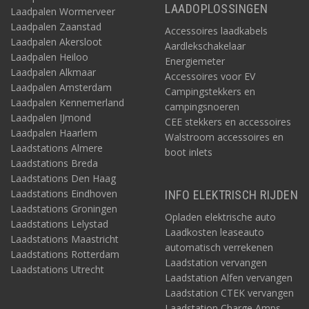
LAADOPLOSSINGEN
Laadpalen Wormerveer
Laadpalen Zaanstad
Accessoires laadkabels
Laadpalen Akersloot
Aardlekschakelaar
Laadpalen Heiloo
Energiemeter
Laadpalen Alkmaar
Accessoires voor EV
Laadpalen Amsterdam
Campingstekkers en
Laadpalen Kennemerland
campingsnoeren
Laadpalen IJmond
CEE stekkers en accessoires
Laadpalen Haarlem
Walstroom accessoires en
Laadstations Almere
boot inlets
Laadstations Breda
Laadstations Den Haag
Laadstations Eindhoven
INFO ELEKTRISCH RIJDEN
Laadstations Groningen
Opladen elektrische auto
Laadstations Lelystad
Laadkosten leaseauto
Laadstations Maastricht
automatisch verrekenen
Laadstations Rotterdam
Laadstation vervangen
Laadstations Utrecht
Laadstation Alfen vervangen
Laadstation CTEK vervangen
Laadstation Charge Amps