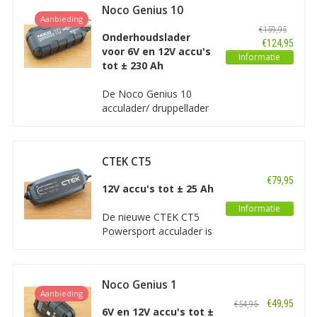
Noco Genius 10
V-loodzuuraccu’s en
Aanbieding
Acculader/
Lithium accu's, met 4-
€159,95
Druppellader
Onderhoudslader
staps laadprogramma.
€124,95
voor 6V en 12V accu's
Informatie
tot ± 230 Ah
De Noco Genius 10
acculader/ druppellader
is een geavanceerde,
processorgestuurde
acculader bedoeld voor
CTEK CT5
accu’s van 40Ah tot en
POWERSPORT
met 230Ah. De Genius
€79,95
Lithium
12V accu's tot ± 25 Ah
10 is geschikt voor alle
soorten loodzuur accu's
Informatie
De nieuwe CTEK CT5
en tevens voor lithium
Powersport acculader is
accu's.
met name ontworpen
voor het opladen en
onderhouden van
Noco Genius 1
Powersport voertuigen
Aanbieding
Acculader/
zoals motorfietsen,
€49,95
€54,95
Druppellader
6V en 12V accu's tot ±
jetski’s, quad’s en meer.