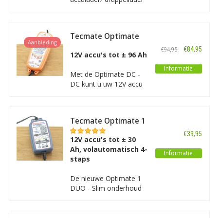
is een geavanceerde,
processorgestuurde
acculader bedoeld voor
Tecmate Optimate
accu’s van 10Ah tot en
Aanbieding
DC - DC
met 120Ah. De Genius 5
€84,95
€94,95
12V accu's tot ± 96 Ah
is geschikt voor alle
soorten loodzuur accu's
Informatie
Met de Optimate DC -
en tevens voor lithium
DC kunt u uw 12V accu
accu's.
opladen, herstellen en
onderhouden met de
voeding van een andere
Tecmate Optimate 1
12V accu. De input van
DUO
deze acculader is dus
€39,95
12V accu's tot ± 30
geen 220V maar 12V.
Ah, volautomatisch 4-
Informatie
staps
De nieuwe Optimate 1
DUO - Slim onderhoud
van 12 V-accu’s. Een
volledig automatische
lader voor alle types 12