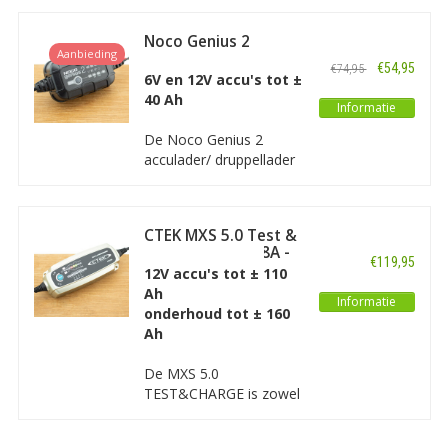
voor 12V loodzuur
(LiFePO4) accu's.
accu's. Compact en licht,
Noco Genius 2
bestemd voor 1.6 - 25Ah
Aanbieding
Acculader/
€54,95
€74,95
accu's voor laden en
Druppellader
6V en 12V accu's tot ±
accu's tot 80Ah voor
40 Ah
Informatie
druppelladen. Met Auto
Restart, 100%
De Noco Genius 2
automatisch.
acculader/ druppellader
is een geavanceerde,
processorgestuurde
acculader bedoeld voor
CTEK MXS 5.0 Test &
accu’s van 2Ah tot en
Charge (12V / 0,8A -
met 40Ah. De Genius 2
€119,95
5A)
12V accu's tot ± 110
is geschikt voor alle
Ah
soorten loodzuur accu's
Informatie
onderhoud tot ± 160
en tevens voor lithium
Ah
accu's.
De MXS 5.0
TEST&CHARGE is zowel
een geavanceerde
processorgestuurde