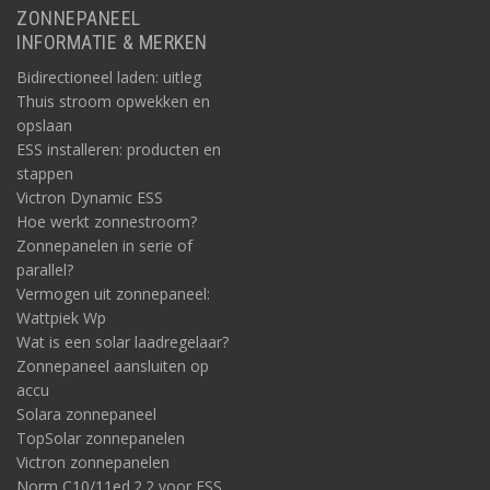
ZONNEPANEEL
INFORMATIE & MERKEN
Bidirectioneel laden: uitleg
Thuis stroom opwekken en
opslaan
ESS installeren: producten en
stappen
Victron Dynamic ESS
Hoe werkt zonnestroom?
Zonnepanelen in serie of
parallel?
Vermogen uit zonnepaneel:
Wattpiek Wp
Wat is een solar laadregelaar?
Zonnepaneel aansluiten op
accu
Solara zonnepaneel
TopSolar zonnepanelen
Victron zonnepanelen
Norm C10/11ed.2.2 voor ESS