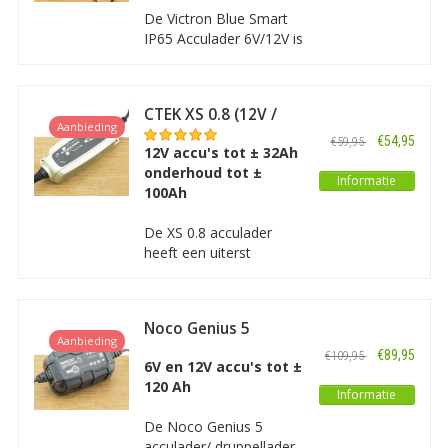
De Victron Blue Smart
IP65 Acculader 6V/12V is
een intelligente
acculader met een
spatwaterdichte
CTEK XS 0.8 (12V /
behuizing. De lader is
Aanbieding
0,8A)
aan te sluiten met
€54,95
€59,95
12V accu's tot ± 32Ah
accuklemmen, eyelets
onderhoud tot ±
of via de
Informatie
100Ah
sigarettenaansteker
ingang.
De XS 0.8 acculader
heeft een uiterst
geavanceerde techniek
en is perfect voor het
opladen van kleinere
Noco Genius 5
12V accu’s
Aanbieding
Acculader/
(motorfietsen, jetski’s,
€89,95
€109,95
Druppellader
6V en 12V accu's tot ±
ATV’s en gazonmaaiers).
120 Ah
De XS 0.8 is de kleinste
Informatie
12V lader van CTEK.
De Noco Genius 5
acculader/ druppellader