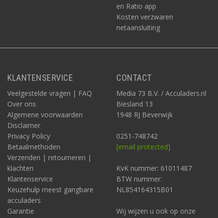
en Ratio app
Kosten verzwaren
netaansluiting
KLANTENSERVICE
CONTACT
Veelgestelde vragen | FAQ
Media 73 B.V. / Acculaders.nl
Over ons
Biesland 13
Algemene voorwaarden
1948 RJ Beverwijk
Disclaimer
Privacy Policy
0251-748742
Betaalmethoden
[email protected]
Verzenden | retourneren |
klachten
KvK nummer: 61011487
Klantenservice
BTW nummer:
Keuzehulp meest gangbare
NL854164315B01
acculaders
Garantie
Wij wijzen u ook op onze