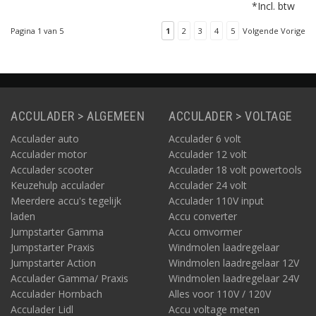
acculader als een
*Incl. btw
testsysteem voor accu's
en alternators. Het is de
Pagina 1 van 5
1
2
3
4
5
Volgende Vorige
ultieme oplossing om
accu's te testen, op te
laden en te
onderhouden.
ACCULADER > ALGEMEEN
ACCULADER > VOLTAGE
Acculader auto
Acculader 6 volt
Acculader motor
Acculader 12 volt
Acculader scooter
Acculader 18 volt powertools
Keuzehulp acculader
Acculader 24 volt
Meerdere accu's tegelijk
Acculader 110V input
laden
Accu converter
Jumpstarter Gamma
Accu omvormer
Jumpstarter Praxis
Windmolen laadregelaar
Jumpstarter Action
Windmolen laadregelaar 12V
Acculader Gamma/ Praxis
Windmolen laadregelaar 24V
Acculader Hornbach
Alles voor 110V / 120V
Acculader Lidl
Accu voltage meten