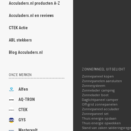
Acculaders.nl producten A-Z
Acculaders.nl en reviews
CTEK Actie
ABL stekkers
Blog Acculaders.nl
ZONNEPANEEL UITGELICHT
ONZE MERKEN
Zonnepaneel kopen
Zonnepanelen aansluiten
Zonnesysteem
Alfen
Zonnelader camping
Zonnelader boot
AQ-TRON
Daglichtpaneel camper
Off-grid zonnepanelen
Zonnepaneel acculader
CTEK
Zonnepaneel set
Thuis energie opslaan
GYS
Thuis energie opwekken
Stand van zaken salderingsrege
Mastervolt