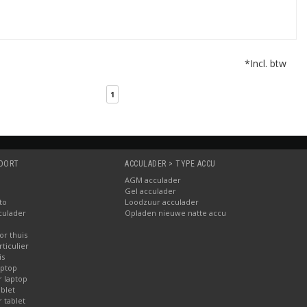
*Incl. btw
1
SOORT
ACCULADER > TYPE ACCU
AGM acculader
Gel acculader
to
Loodzuur acculader
culader
Opladen nieuwe natte accu
or thuis
ticulier
is
aptop
r laptop
blet
 tablet