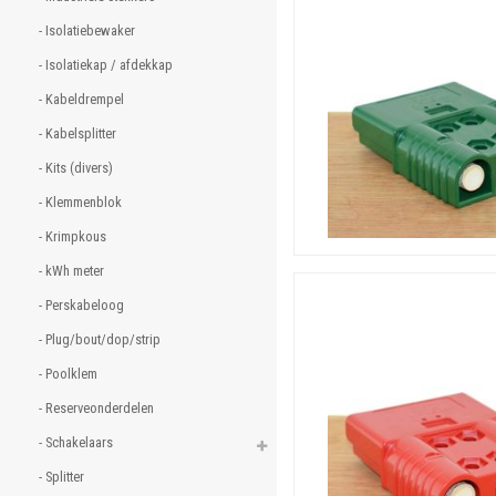
- Isolatiebewaker 
- Isolatiekap / afdekkap 
- Kabeldrempel 
- Kabelsplitter 
- Kits (divers) 
- Klemmenblok 
- Krimpkous 
- kWh meter 
- Perskabeloog 
- Plug/bout/dop/strip 
- Poolklem 
- Reserveonderdelen 
- Schakelaars 
- Splitter 