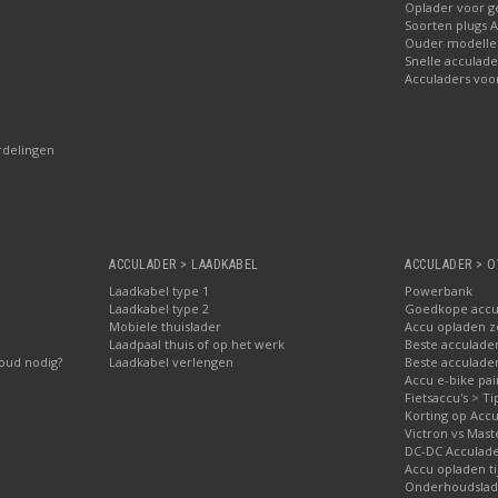
Oplader voor 
Soorten plugs 
Ouder modellen
Snelle acculade
Acculaders voo
rdelingen
ACCULADER > LAADKABEL
ACCULADER > O
Laadkabel type 1
Powerbank
Laadkabel type 2
Goedkope accu
Mobiele thuislader
Accu opladen 
Laadpaal thuis of op het werk
Beste acculader
oud nodig?
Laadkabel verlengen
Beste acculade
Accu e-bike pa
Fietsaccu's > Ti
Korting op Accu
Victron vs Mast
DC-DC Acculad
Accu opladen ti
Onderhoudslade