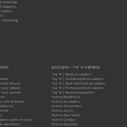
gereedschap
AC adapters
 laders
rs
r chiptuning
VERIG
ACCULADER > TOP 10 & MERKEN
Top 10 | Beste acculaders
lader
Top 10 | Goedkoopste acculaders
zonder stroom
Top 10 | Best verkochte acculaders
 voor visboot
Top 10 | Professionele acculaders
r voor caravan
Top 10 | Beste jumpstarters
iren
Victron MultiPlus-II
ps, Info & Advies
Victron acculaders
laders.nl
Victron omvormers
ervolt
Victron accu's
er
Victron Blue Smart
jdens rijden of varen
Victron Centaur
r aansluiten
Victron EasySolar