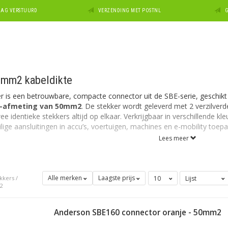
DAAG VERSTUURD
VERZENDING MET POSTNL
G
mm2 kabeldikte
 is een betrouwbare, compacte connector uit de SBE-serie, geschikt
r-afmeting van 50mm2
. De stekker wordt geleverd met 2 verzilver
 identieke stekkers altijd op elkaar. Verkrijgbaar in verschillende kl
ige aansluitingen in accu’s, voertuigen, machines en e-mobility toepa
Lees meer
Alle merken
Laagste prijs
kkers
/
2
Anderson SBE160 connector oranje - 50mm2