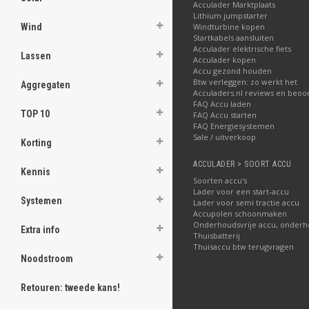
Acculader Marktplaats
Lithium jumpstarter
Wind
Windturbine kopen
Startkabels aansluiten
Acculader elektrische fiets
Lassen
Acculader kopen
Accu gezond houden
Btw verleggen: zo werkt het
Aggregaten
Acculaders.nl reviews en beoo
FAQ Accu laden
TOP 10
FAQ Accu starten
FAQ Energiesystemen
Sale / uitverkoop
Korting
ACCULADER > SOORT ACCU
Kennis
Soorten accu's
Lader voor een start-accu
Systemen
Lader voor semi tractie accu
Accupolen schoonmaken
Onderhoudsvrije accu, onderh
Extra info
Thuisbatterij
Thuisaccu btw terugvragen
Noodstroom
Retouren: tweede kans!