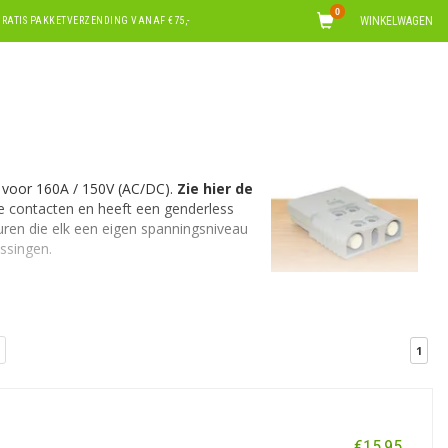
0
WINKELWAGEN
RATIS PAKKETVERZENDING VANAF €75,-
 voor 160A / 150V (AC/DC).
Zie hier de
de contacten en heeft een genderless
euren die elk een eigen spanningsniveau
ssingen.
1
€15,95