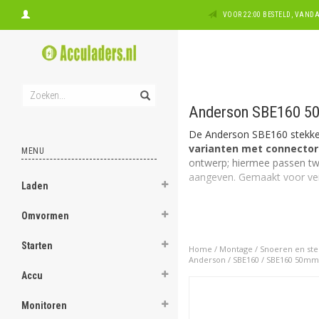
VOOR 22:00 BESTELD, VAN
Anderson SBE160 50
De Anderson SBE160 stekker
varianten met connecto
MENU
ontwerp; hiermee passen twee
aangeven. Gemaakt voor veil
Laden
Omvormen
Starten
Home
/
Montage
/
Snoeren en ste
Anderson
/
SBE160
/
SBE160 50mm
Accu
Monitoren