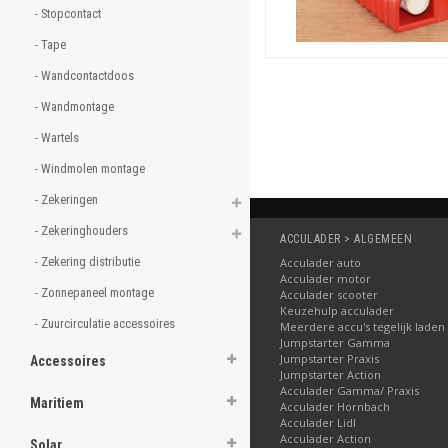
- Stopcontact 
- Tape 
- Wandcontactdoos 
- Wandmontage 
- Wartels 
- Windmolen montage 
- Zekeringen 
- Zekeringhouders 
ACCULADER > ALGEMEEN
- Zekering distributie 
Acculader auto
Acculader motor
- Zonnepaneel montage 
Acculader scooter
Keuzehulp acculader
- Zuurcirculatie accessoires 
Meerdere accu's tegelijk laden
Jumpstarter Gamma
Jumpstarter Praxis
Accessoires
Jumpstarter Action
Acculader Gamma/ Praxis
Maritiem
Acculader Hornbach
Acculader Lidl
Acculader Action
Solar