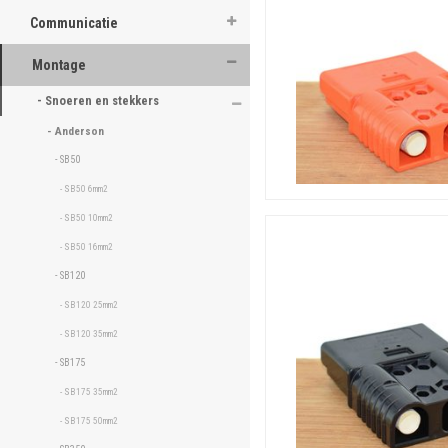
Communicatie
Montage
- Snoeren en stekkers 
- Anderson 
- SB50 
- SB50 6mm2 
- SB50 10mm2 
- SB50 16mm2 
- SB120 
- SB120 25mm2 
- SB120 35mm2 
- SB175 
- SB175 35mm2 
- SB175 50mm2 