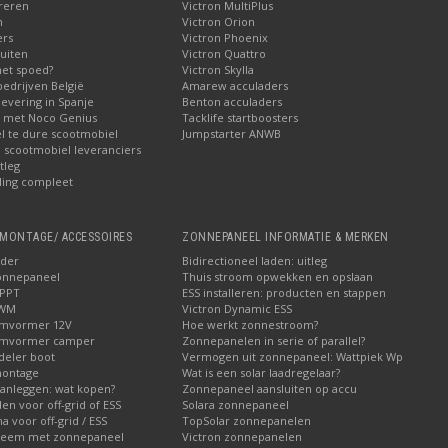
reren
Victron MultiPlus
n
Victron Orion
ers
Victron Phoenix
uiten
Victron Quattro
met spoed?
Victron Skylla
bedrijven België
Amarew acculaders
levering in Spanje
Benton acculaders
n met Noco Genius
Tacklife startboosters
el te dure scootmobiel
Jumpstarter ANWB
ij scootmobiel leveranciers
tleg
ling compleet
MONTAGE/ ACCESSOIRES
ZONNEPANEEL INFORMATIE & MERKEN
ader
Bidirectioneel laden: uitleg
onnepaneel
Thuis stroom opwekken en opslaan
MPPT
ESS installeren: producten en stappen
PWM
Victron Dynamic ESS
omvormer 12V
Hoe werkt zonnestroom?
omvormer camper
Zonnepanelen in serie of parallel?
deler boot
Vermogen uit zonnepaneel: Wattpiek Wp
montage
Wat is een solar laadregelaar?
aanleggen: wat kopen?
Zonnepaneel aansluiten op accu
den voor off-grid of ESS
Solara zonnepaneel
a voor off-grid / ESS
TopSolar zonnepanelen
steem met zonnepaneel
Victron zonnepanelen