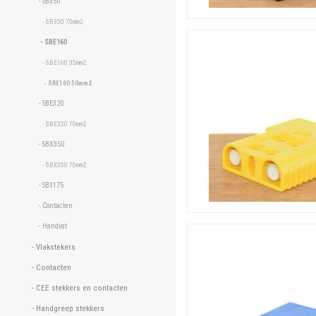
- SB350 
- SB350 70mm2 
- SBE160 
- SBE160 35mm2 
- SBE160 50mm2 
- SBE320 
- SBE320 70mm2 
- SBX350 
- SBX350 70mm2 
- SB3175 
- Contacten 
- Handvat 
- Vlakstekers 
- Contacten 
- CEE stekkers en contacten 
- Handgreep stekkers 