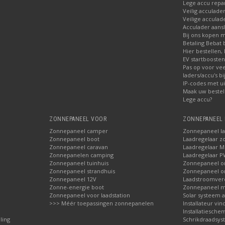
Lege accu repa
Veilig acculade
Veilige acculad
Acculader aansl
Bij ons kopen 
Betaling Bebat 
Hier bestellen, 
EV startbooste
Pas op voor ve
laders/accu's b
IP-codes met ui
Maak uw bestel
Lege accu?
ZONNEPANEEL VOOR
ZONNEPANEEL 
Zonnepaneel camper
Zonnepaneel l
Zonnepaneel boot
Laadregelaar z
Zonnepaneel caravan
Laadregelaar 
Zonnepanelen camping
Laadregelaar 
Zonnepaneel tuinhuis
Zonnepaneel 
Zonnepaneel strandhuis
Zonnepaneel 
Zonnepaneel 12V
Laadstroomver
Zonne-energie boot
Zonnepaneel 
Zonnepaneel voor laadstation
Solar systeem 
>>> Méér toepassingen zonnepanelen
Installateur vin
Installatieschem
ling
Schrikdraadsy