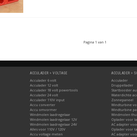
Pagina 1 van 1
ACCULADER > VOLTAGE
ACCULADER > 
Acculader 6 volt
Acculader
Acculader 12 volt
Druppellader
Acculader 18 volt powertools
Startbooster au
Acculader 24 volt
Waterdichte ac
Acculader 110V input
Zonnepaneel
Accu converter
Windturbine vo
Accu omvormer
Windturbine par
Windmolen laadregelaar
Windmolen thu
Windmolen laadregelaar 12V
Oplader voor l
Windmolen laadregelaar 24V
AC adapter voo
Alles voor 110V / 120V
Oplader voor ta
Accu voltage meten
AC adapter voor