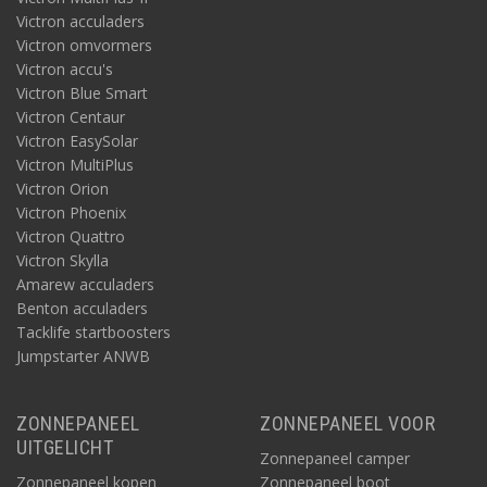
Victron acculaders
Victron omvormers
Victron accu's
Victron Blue Smart
Victron Centaur
Victron EasySolar
Victron MultiPlus
Victron Orion
Victron Phoenix
Victron Quattro
Victron Skylla
Amarew acculaders
Benton acculaders
Tacklife startboosters
Jumpstarter ANWB
ZONNEPANEEL
ZONNEPANEEL VOOR
UITGELICHT
Zonnepaneel camper
Zonnepaneel kopen
Zonnepaneel boot