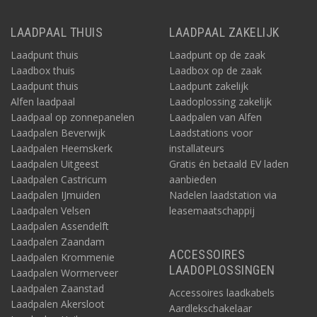
LAADPAAL THUIS
LAADPAAL ZAKELIJK
Laadpunt thuis
Laadpunt op de zaak
Laadbox thuis
Laadbox op de zaak
Laadpunt thuis
Laadpunt zakelijk
Alfen laadpaal
Laadoplossing zakelijk
Laadpaal op zonnepanelen
Laadpalen van Alfen
Laadpalen Beverwijk
Laadstations voor
Laadpalen Heemskerk
installateurs
Laadpalen Uitgeest
Gratis én betaald EV laden
Laadpalen Castricum
aanbieden
Laadpalen IJmuiden
Nadelen laadstation via
Laadpalen Velsen
leasemaatschappij
Laadpalen Assendelft
Laadpalen Zaandam
ACCESSOIRES
Laadpalen Krommenie
LAADOPLOSSINGEN
Laadpalen Wormerveer
Laadpalen Zaanstad
Accessoires laadkabels
Laadpalen Akersloot
Aardlekschakelaar