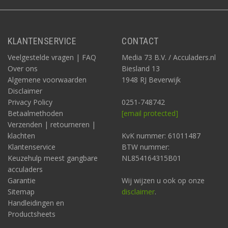
KLANTENSERVICE
CONTACT
Veelgestelde vragen | FAQ
Media 73 B.V. / Acculaders.nl
Over ons
Biesland 13
Algemene voorwaarden
1948 RJ Beverwijk
Disclaimer
Privacy Policy
0251-748742
Betaalmethoden
[email protected]
Verzenden | retourneren |
klachten
KvK nummer: 61011487
Klantenservice
BTW nummer:
Keuzehulp meest gangbare
NL854164315B01
acculaders
Garantie
Wij wijzen u ook op onze
Sitemap
disclaimer
.
Handleidingen en
Productsheets