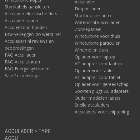
Acculader
Startkabels aansluiten
Druppellader
Acculader elektrische fiets
Startbooster auto
Acculader kopen
Waterdichte acculader
Accu gezond houden
Zonnepaneel
Btw verleggen: zo werkt het
Windturbine voor thuis
Acculaders.nl reviews en
Windturbine particulier
beoordelingen
Windmolen thuis
FAQ Accu laden
Oplader voor laptop
FAQ Accu starten
AC adapter voor laptop
FAQ Energiesystemen
Oplader voor tablet
Sale / uitverkoop
AC adapter voor tablet
Oplader voor gereedschap
Soorten plugs AC adapters
Ouder modellen laders
Snelle acculaders
Acculaders voor chiptuning
ACCULADER > TYPE
ACCU