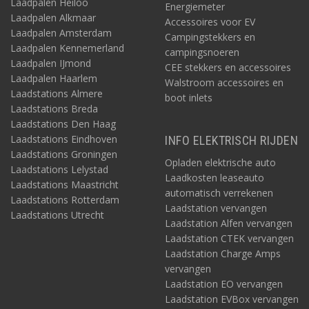
Laadpalen Heiloo
Energiemeter
Laadpalen Alkmaar
Accessoires voor EV
Laadpalen Amsterdam
Campingstekkers en
Laadpalen Kennemerland
campingsnoeren
Laadpalen IJmond
CEE stekkers en accessoires
Laadpalen Haarlem
Walstroom accessoires en
Laadstations Almere
boot inlets
Laadstations Breda
Laadstations Den Haag
Laadstations Eindhoven
INFO ELEKTRISCH RIJDEN
Laadstations Groningen
Opladen elektrische auto
Laadstations Lelystad
Laadkosten leaseauto
Laadstations Maastricht
automatisch verrekenen
Laadstations Rotterdam
Laadstation vervangen
Laadstations Utrecht
Laadstation Alfen vervangen
Laadstation CTEK vervangen
Laadstation Charge Amps
vervangen
Laadstation EO vervangen
Laadstation EVBox vervangen