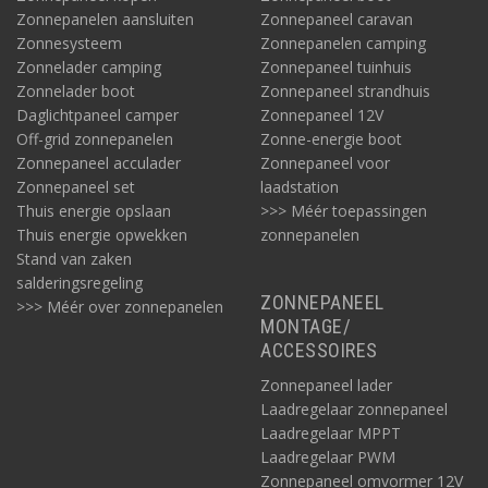
Zonnepanelen aansluiten
Zonnepaneel caravan
Zonnesysteem
Zonnepanelen camping
Zonnelader camping
Zonnepaneel tuinhuis
Zonnelader boot
Zonnepaneel strandhuis
Daglichtpaneel camper
Zonnepaneel 12V
Off-grid zonnepanelen
Zonne-energie boot
Zonnepaneel acculader
Zonnepaneel voor
Zonnepaneel set
laadstation
Thuis energie opslaan
>>> Méér toepassingen
Thuis energie opwekken
zonnepanelen
Stand van zaken
salderingsregeling
ZONNEPANEEL
>>> Méér over zonnepanelen
MONTAGE/
ACCESSOIRES
Zonnepaneel lader
Laadregelaar zonnepaneel
Laadregelaar MPPT
Laadregelaar PWM
Zonnepaneel omvormer 12V