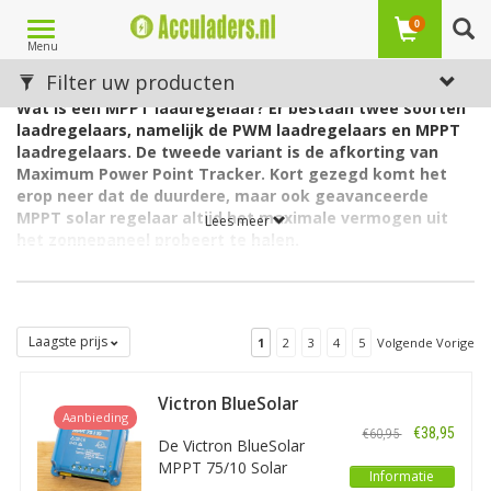
Toggle
0
Menu
navigation
Wat is een MPPT laadregelaar?
Filter uw producten
Wat is een MPPT laadregelaar? Er bestaan twee soorten
laadregelaars, namelijk de PWM laadregelaars en MPPT
laadregelaars. De tweede variant is de afkorting van
Maximum Power Point Tracker. Kort gezegd komt het
erop neer dat de duurdere, maar ook geavanceerde
MPPT solar regelaar altijd het maximale vermogen uit
Lees meer
het zonnepaneel probeert te halen.
Om te beginnen: wat is een laadregelaar?
Een laadregelaar verzorgt de juiste elektrische stroom (met de
juiste laadspanning) van het zonnepaneel naar de accu van een
Laagste prijs
1
2
3
4
5
Volgende Vorige
apparaat. Het is een onmisbare schakel, want deze voorkomt
overladen én onderladen van de accu. Als u de accu rechtstreeks
Victron BlueSolar
zou kunnen aansluiten op het zonnepaneel, zal de batterij en
Aanbieding
MPPT 75/10
daarmee het apparaat veel sneller kapot gaan. Een
€38,95
€60,95
De Victron BlueSolar
daglichtpaneel direct op de batterij aansluiten, is dus niet hoe
MPPT 75/10 Solar
het moet. De laadregelaar houdt bij het bepalen van de juiste
Informatie
Laadregelaar is een