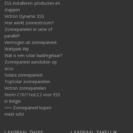
ESS installeren: producten en
stappen
Victron Dynamic ESS
Hoe werkt zonnestroom?
Zonnepanelen in serie of
parallel?
Vermogen uit zonnepaneel:
Wattpiek Wp
Wat is een solar laadregelaar?
Zonnepaneel aansluiten op
accu
Solara zonnepaneel
TopSolar zonnepanelen
Victron zonnepanelen
Norm C10/11ed.2.2 voor ESS
in België
>>> Zonnepaneel kopen:
méér info!
LAADPAAL THUIS
LAADPAAL ZAKELIJK