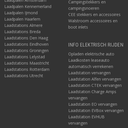
Laadpalen Amsterdam
Campingstekkers en
Laadpalen Kennemerland
campingsnoeren
Laadpalen IJmond
CEE stekkers en accessoires
Laadpalen Haarlem
Walstroom accessoires en
Laadstations Almere
boot inlets
Laadstations Breda
Laadstations Den Haag
Laadstations Eindhoven
INFO ELEKTRISCH RIJDEN
Laadstations Groningen
Opladen elektrische auto
Laadstations Lelystad
Laadkosten leaseauto
Laadstations Maastricht
automatisch verrekenen
Laadstations Rotterdam
Laadstation vervangen
Laadstations Utrecht
Laadstation Alfen vervangen
Laadstation CTEK vervangen
Laadstation Charge Amps
vervangen
Laadstation EO vervangen
Laadstation EVBox vervangen
Laadstation EVHUB
vervangen