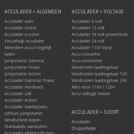
ACCULADER > ALGEMEEN
ACCULADER > VOLTAGE
Acculader auto
Acculader 6 volt
Acculader motor
Acculader 12 volt
Acculader scooter
Acculader 18 volt powertools
Keuzehulp acculader
Acculader 24 volt
Meerdere accu's tegelijk
Acculader 110V input
laden
Accu converter
Jumpstarter Gamma
Accu omvormer
Jumpstarter Praxis
Windmolen laadregelaar
Jumpstarter Action
Windmolen laadregelaar 12V
Acculader Gamma/ Praxis
Windmolen laadregelaar 24V
Acculader Hornbach
Alles voor 110V / 120V
Acculader Lidl
Accu voltage meten
Acculader Action
Acculader Marktplaats
ACCULADER > SOORT
Lithium jumpstarter
Windturbine kopen
Acculader
Startkabels aansluiten
Druppellader
Acculader elektrische fiets