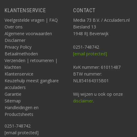
KLANTENSERVICE
CONTACT
Veelgestelde vragen | FAQ
Media 73 B.V. / Acculaders.nl
Over ons
Biesland 13
Algemene voorwaarden
1948 RJ Beverwijk
Disclaimer
Privacy Policy
0251-748742
Betaalmethoden
[email protected]
Verzenden | retourneren |
klachten
KvK nummer: 61011487
Klantenservice
BTW nummer:
Keuzehulp meest gangbare
NL854164315B01
acculaders
Garantie
Wij wijzen u ook op onze
Sitemap
disclaimer
.
Handleidingen en
Productsheets
0251-748742
[email protected]