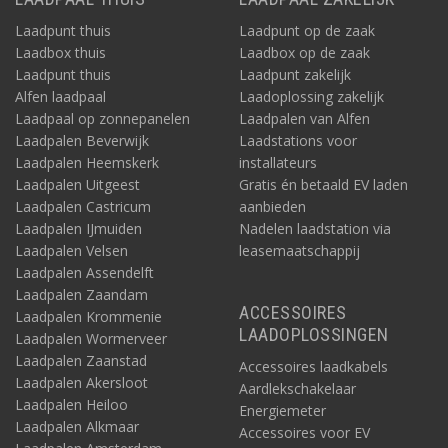
Laadpunt thuis
Laadpunt op de zaak
Laadbox thuis
Laadbox op de zaak
Laadpunt thuis
Laadpunt zakelijk
Alfen laadpaal
Laadoplossing zakelijk
Laadpaal op zonnepanelen
Laadpalen van Alfen
Laadpalen Beverwijk
Laadstations voor
Laadpalen Heemskerk
installateurs
Laadpalen Uitgeest
Gratis én betaald EV laden
Laadpalen Castricum
aanbieden
Laadpalen IJmuiden
Nadelen laadstation via
Laadpalen Velsen
leasemaatschappij
Laadpalen Assendelft
Laadpalen Zaandam
ACCESSOIRES
Laadpalen Krommenie
LAADOPLOSSINGEN
Laadpalen Wormerveer
Laadpalen Zaanstad
Accessoires laadkabels
Laadpalen Akersloot
Aardlekschakelaar
Laadpalen Heiloo
Energiemeter
Laadpalen Alkmaar
Accessoires voor EV