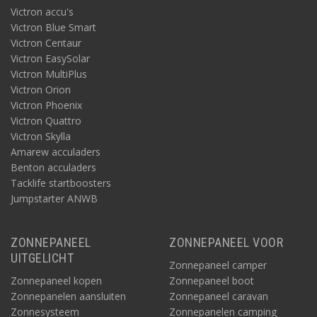
Victron accu's
Victron Blue Smart
Victron Centaur
Victron EasySolar
Victron MultiPlus
Victron Orion
Victron Phoenix
Victron Quattro
Victron Skylla
Amarew acculaders
Benton acculaders
Tacklife startboosters
Jumpstarter ANWB
ZONNEPANEEL
ZONNEPANEEL VOOR
UITGELICHT
Zonnepaneel camper
Zonnepaneel kopen
Zonnepaneel boot
Zonnepanelen aansluiten
Zonnepaneel caravan
Zonnesysteem
Zonnepanelen camping