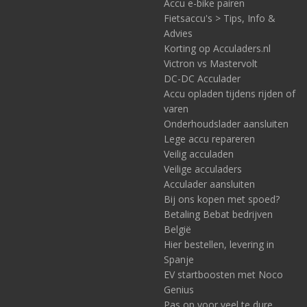
Accu e-bike pairen
Fietsaccu's > Tips, Info &
Advies
Korting op Acculaders.nl
Victron vs Mastervolt
DC-DC Acculader
Accu opladen tijdens rijden of
varen
Onderhoudslader aansluiten
Lege accu repareren
Veilig acculaden
Veilige acculaders
Acculader aansluiten
Bij ons kopen met spoed?
Betaling Bebat bedrijven
België
Hier bestellen, levering in
Spanje
EV startboosten met Noco
Genius
Pas op voor veel te dure