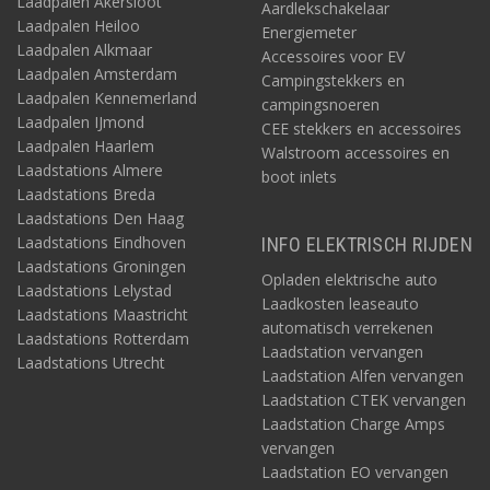
Laadpalen Akersloot
Aardlekschakelaar
eventuele uitzondering staat vermeld bij het product. Na
Laadpalen Heiloo
Energiemeter
plaatsing in de winkelmand en uw bestelling vóór 22.00 uur,
Laadpalen Alkmaar
Accessoires voor EV
verzenden we de producten nog dezelfde dag.
Laadpalen Amsterdam
Campingstekkers en
Laadpalen Kennemerland
campingsnoeren
Disclaimer
Laadpalen IJmond
CEE stekkers en accessoires
Ondanks een grote mate van zorgvuldigheid in het vervaardigen
Laadpalen Haarlem
Walstroom accessoires en
van de content op deze pagina, is Acculaders.nl niet
Laadstations Almere
boot inlets
aansprakelijk voor onverhoopte fouten, onvolledigheid of
Laadstations Breda
andere tekortkomingen van deze uitleg. Noch kan Acculaders.nl,
Laadstations Den Haag
zijnde wederverkoper en géén installateur, aansprakelijk worden
Laadstations Eindhoven
INFO ELEKTRISCH RIJDEN
gesteld voor enig foutief gebruik van de via ons gekochte
Laadstations Groningen
producten en eventuele negatieve gevolgen daarvan. Lees altijd
Opladen elektrische auto
Laadstations Lelystad
de gebruiksaanwijzing, ken de van toepassing zijnde wet- en
Laadkosten leaseauto
Laadstations Maastricht
regelgeving en win bij twijfel altijd verder informatie in. Zie ook
automatisch verrekenen
onze
disclaimer
: 4.b Content en aansprakelijkheid.
Laadstations Rotterdam
Laadstation vervangen
Laadstations Utrecht
Laadstation Alfen vervangen
Laadstation CTEK vervangen
Laadstation Charge Amps
vervangen
Laadstation EO vervangen