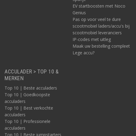
EV startboosten met Noco
Genius
Pas op voor veel te dure
scootmobiel laders/accu's bij
scootmobiel leveranciers
IP-codes met uitleg
Maak uw bestelling compleet
Lege accu?
ACCULADER > TOP 10 &
MERKEN
Solar systeem 2000W/dag: welke kabels?
Top 10 | Beste acculaders
Top 10 | Goedkoopste
Wat betreft de kabels gaat het enerzijds om die tussen
acculaders
het zonnepaneel en de laadregelaar, en anderzijds die
Top 10 | Best verkochte
tussen de laadregelaar en de accu.
acculaders
De kabels tussen het zonnepaneel en de laadregelaar kunnen
Top 10 | Professionele
4mm2
dik zijn. U kunt deze
hier
vinden.
acculaders
De kabels tussen de laadregelaar en de accu berekent u als
Top 10 | Beste jumpstarters