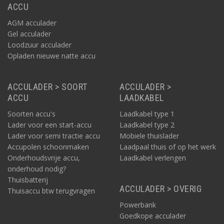
ACCU
Victron
.
Meer accu's bekijken? Alle accu's kunt u
hier
vinden.
AGM acculader
Gel acculader
Loodzuur acculader
Opladen nieuwe natte accu
ACCULADER > SOORT
ACCULADER >
ACCU
LAADKABEL
Soorten accu's
Laadkabel type 1
Lader voor een start-accu
Laadkabel type 2
Lader voor semi tractie accu
Mobiele thuislader
Accupolen schoonmaken
Laadpaal thuis of op het werk
Onderhoudsvrije accu,
Laadkabel verlengen
onderhoud nodig?
Thuisbatterij
ACCULADER > OVERIG
Thuisaccu btw terugvragen
Powerbank
Goedkope acculader