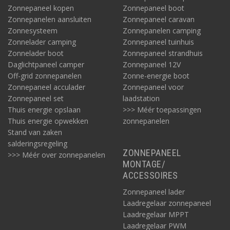
Zonnepaneel kopen
Zonnepaneel boot
Zonnepanelen aansluiten
Zonnepaneel caravan
Zonnesysteem
Zonnepanelen camping
Zonnelader camping
Zonnepaneel tuinhuis
Zonnelader boot
Zonnepaneel strandhuis
Daglichtpaneel camper
Zonnepaneel 12V
Off-grid zonnepanelen
Zonne-energie boot
Zonnepaneel acculader
Zonnepaneel voor
Solar systeem 2000W/dag: welke aansluitingen?
Zonnepaneel set
laadstation
Met de
MC4 stekkerset (Solinq MC4)
kunt u de 4mm2 kabels
Thuis energie opslaan
>>> Méér toepassingen
aansluiten aan de MC4 connectoren van het zonnepaneel.
Thuis energie opwekken
zonnepanelen
Daarmee verlengt u de bekabeling richting de laadregelaar. De
Stand van zaken
aansluiting op de laadregelaar kan met deze zelfde MC4
salderingsregeling
stekkers.
ZONNEPANEEL
>>> Méér over zonnepanelen
MONTAGE/
Voor een mooie aansluiting van de 35 mm2 kabels op de
ACCESSOIRES
laadregelaar gebruikt u adereindhulzen. Wij hebben op dit
moment helaas geen adereindhulzen voor 35mm2 kabels.
Zonnepaneel lader
De aansluiting op de zekeringhouder is met M8 bouten. U kunt
Laadregelaar zonnepaneel
een nette aansluiting maken via deze
perskabelogen
M8.
Laadregelaar MPPT
Laadregelaar PWM
Een mooie aansluiting maken van de 35mm2 kabels op de