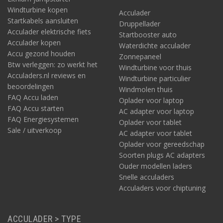
Solar systeem 2000W/dag: welke accu?
Windturbine kopen
Acculader
Startkabels aansluiten
Mogelijk zoekt u alleen een passend zonnepaneel en
Druppellader
Acculader elektrische fiets
bijpassende laadregelaar. Zoekt u voor een dagelijks
Startbooster auto
solar verbruik van 2000Wp ook een accu? Dan kunnen we
Acculader kopen
Waterdichte acculader
het volgende adviseren.
Accu gezond houden
Zonnepaneel
Btw verleggen: zo werkt het
Bij het bepalen van de juiste specificaties van de accu gaan we
Windturbine voor thuis
Acculaders.nl reviews en
uit van een maximale ontlading van 50%. Daarnaast houden we
Windturbine particulier
beoordelingen
de genoemde buffer aan van één dag (zie uitgangspunten
Windmolen thuis
bovenaan deze pagina) waarin het systeem ook zonder bijladen
FAQ Accu laden
Oplader voor laptop
gewoon blijft werken.
FAQ Accu starten
AC adapter voor laptop
FAQ Energiesystemen
Welke capaciteit moet de accu dan hebben? Dat berekenen we
Oplader voor tablet
Sale / uitverkoop
door het wattage van 2000 te vermenigvuldigen met twee: 2000
AC adapter voor tablet
watt x 2 = 4000 watt. Dit delen we door het voltage: 4000 / 24(V)
Oplader voor gereedschap
= 166,67Ah. Afgerond komen we tot het volgende advies.
Soorten plugs AC adapters
Ouder modellen laders
Welke accu past hierbij:
Snelle acculaders
Advies: twee van deze 12V accu's van 165Ah, voor het systeem
Acculaders voor chiptuning
voor 2000Wp per dag: de
Victron AGM 12V/165Ah Deep Cycle
.
Liever een iets grotere buffer? Dan is het ook een optie om
ACCULADER > TYPE
twee van deze accu's te nemen: de
220Ah AGM accu van