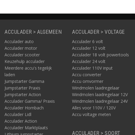
Victron SmartSolar MPPT 150/85 MC4 VE.Can
Meer laadregelaars bekijken? Alle laadregelaars kunt u
hier
vinden.
ACCULADER > ALGEMEEN
ACCULADER > VOLTAGE
Acculader auto
Acculader 6 volt
Acculader motor
Acculader 12 volt
Acculader scooter
Acculader 18 volt powertools
Keuzehulp acculader
Acculader 24 volt
Meerdere accu's tegelijk
Acculader 110V input
laden
Accu converter
Jumpstarter Gamma
Accu omvormer
Jumpstarter Praxis
Windmolen laadregelaar
Jumpstarter Action
Windmolen laadregelaar 12V
Acculader Gamma/ Praxis
Windmolen laadregelaar 24V
Acculader Hornbach
Alles voor 110V / 120V
Acculader Lidl
Accu voltage meten
Acculader Action
Acculader Marktplaats
ACCULADER > SOORT
Lithium jumpstarter