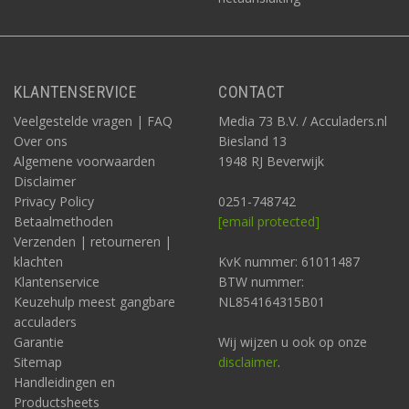
KLANTENSERVICE
CONTACT
Veelgestelde vragen | FAQ
Media 73 B.V. / Acculaders.nl
Over ons
Biesland 13
Algemene voorwaarden
1948 RJ Beverwijk
Disclaimer
Privacy Policy
0251-748742
Betaalmethoden
[email protected]
Verzenden | retourneren |
klachten
KvK nummer: 61011487
Klantenservice
BTW nummer:
Keuzehulp meest gangbare
NL854164315B01
acculaders
Garantie
Wij wijzen u ook op onze
Sitemap
disclaimer
.
Handleidingen en
Productsheets