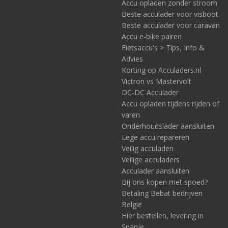
Solar systeem 2000W/dag: welke zekering?
Accu opladen zonder stroom
Beste acculader voor visboot
Wat betreft de zekering voor dit systeem het volgende.
Beste acculader voor caravan
Tussen het zonnepaneel en de laadregelaar is géén
Accu e-bike pairen
zekering nodig. Tussen de laadregelaar en de accu wél.
Fietsaccu's > Tips, Info &
De benodigde zekering berekent u door 1) bij de maximale
Advies
stroom 30% op te tellen en 2) vervolgens de eerst
Korting op Acculaders.nl
bovenliggende waarde qua zekering te kiezen. In dit geval gaat
Victron vs Mastervolt
er maximaal 72A lopen, maar we rekenen met de maximale
DC-DC Acculader
uitgang van de laadregelaar zelf, en dat is 85A. Tellen we daar
Accu opladen tijdens rijden of
de genoemde 30% bij, dan leidt dat tot 110,5A.
varen
Welke zekering past hierbij:
Onderhoudslader aansluiten
Lege accu repareren
We kiezen hier dan
deze zekering
met een naar boven
Veilig acculaden
afgeronde waarde van 125A.
Veilige acculaders
Meer zekeringen bekijken? Alle zekeringen kunt u
hier
vinden.
Acculader aansluiten
Een bijpassende zekeringhouder? Denk aan
deze
of
deze
.
Bij ons kopen met spoed?
Betaling Bebat bedrijven
België
Hier bestellen, levering in
Spanje