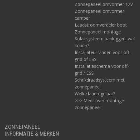
accupolen (M8 bouten)? Ook dáárvoor zijn
deze perskabelogen
Zonnepaneel omvormer 12V
geschikt. Perskabelogen kunt u persen of solderen op de kabel.
Zonnepaneel omvormer
camper
Deze aansluitingen isoleren kunt u doen met de volgende
Laadstroomverdeler boot
35/50/70mm2 krimpkousen:
deze
(rood) of
deze
(zwart).
Zonnepaneel montage
Solar systeem aanleggen: wat
kopen?
Installateur vinden voor off-
grid of ESS
Installatieschema voor off-
grid / ESS
Schrikdraadsysteem met
zonnepaneel
Welke laadregelaar?
>>> Méér over montage
zonnepaneel
ZONNEPANEEL
INFORMATIE & MERKEN