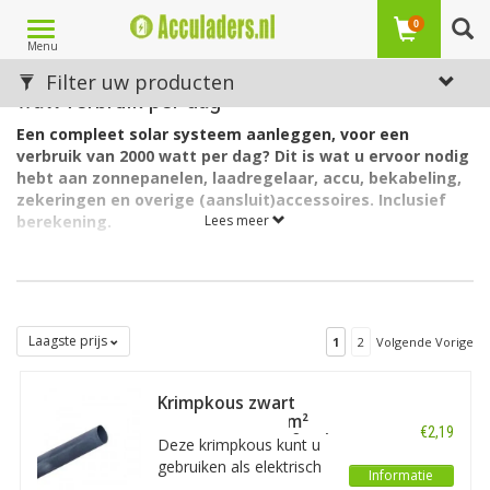
Toggle
0
Menu
navigation
Compleet solar systeem gebaseerd op 2000
Filter uw producten
watt verbruik per dag
Een compleet solar systeem aanleggen, voor een
verbruik van 2000 watt per dag? Dit is wat u ervoor nodig
hebt aan zonnepanelen, laadregelaar, accu, bekabeling,
zekeringen en overige (aansluit)accessoires. Inclusief
berekening.
Lees meer
Zie ook ons productadvies en onze berekeningen voor het
aanleggen van een
Solar systeem voor 50Wp per dag
Solar systeem voor 100Wp per dag
Laagste prijs
1
2
Volgende Vorige
Solar systeem voor 200Wp per dag
Solar systeem voor 500Wp per dag
Solar systeem voor 1000Wp per dag
Krimpkous zwart
voor 35/50/70mm²
Uitgangspunten voor een zorgvuldig advies (!).
Welke
€2,19
accukabel (per 10cm)
Deze krimpkous kunt u
zonnepanelen, welke accu en welke laadregelaar (en
gebruiken als elektrisch
bijbehorende onderdelen zoals zekeringen) wij adviseren, hangt
Informatie
isolatiemateriaal en als