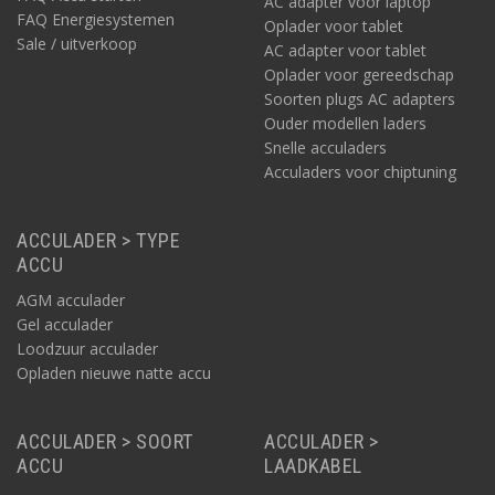
AC adapter voor laptop
FAQ Energiesystemen
Oplader voor tablet
Sinus omvormer 400W
Sale / uitverkoop
AC adapter voor tablet
Bijvoorbeeld
deze
sinus omvormer geeft 400 Watt aan continu
Oplader voor gereedschap
vermogen, met een piekstroom van 900 Watt. Dit voorbeeld is
Soorten plugs AC adapters
een omvormer die 48V gelijkstroom omzet naar 230V
Ouder modellen laders
wisselstroom.
Snelle acculaders
Acculaders voor chiptuning
Sinus omvormer 500W
Bijvoorbeeld
deze
sinus omvormer geeft 500 Watt aan continu
vermogen, met een piekstroom van 800 Watt. Dit voorbeeld is
ACCULADER > TYPE
een omvormer die 12V gelijkstroom omzet naar 230V
ACCU
wisselstroom.
AGM acculader
Gel acculader
Loodzuur acculader
Opladen nieuwe natte accu
ACCULADER > SOORT
ACCULADER >
Sinus omvormer 650W
ACCU
LAADKABEL
Bijvoorbeeld
deze
sinus omvormer geeft 650 Watt aan continu