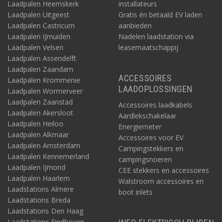
Laadpalen Heemskerk
installateurs
Laadpalen Uitgeest
Gratis én betaald EV laden
Laadpalen Castricum
aanbieden
Laadpalen IJmuiden
Nadelen laadstation via
Laadpalen Velsen
leasemaatschappij
Laadpalen Assendelft
Laadpalen Zaandam
ACCESSOIRES
Laadpalen Krommenie
LAADOPLOSSINGEN
Laadpalen Wormerveer
Laadpalen Zaanstad
Accessoires laadkabels
Laadpalen Akersloot
Aardlekschakelaar
Laadpalen Heiloo
Energiemeter
Laadpalen Alkmaar
Accessoires voor EV
Laadpalen Amsterdam
Campingstekkers en
Laadpalen Kennemerland
campingsnoeren
Laadpalen IJmond
CEE stekkers en accessoires
Laadpalen Haarlem
Walstroom accessoires en
Laadstations Almere
boot inlets
Laadstations Breda
Laadstations Den Haag
Laadstations Eindhoven