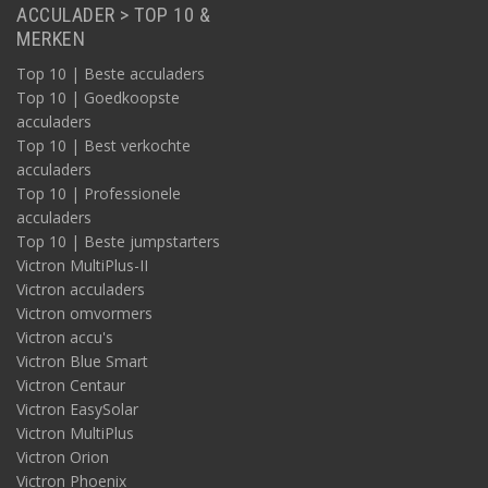
ACCULADER > TOP 10 &
MERKEN
Sinus omvormer 1500W
Bijvoorbeeld
Top 10 | Beste acculaders
deze
sinus omvormer geeft 1500 Watt aan continu
vermogen, met een piekstroom van 2650 Watt. Dit voorbeeld is
Top 10 | Goedkoopste
een omvormer die 12V gelijkstroom omzet naar 230V
acculaders
wisselstroom.
Top 10 | Best verkochte
acculaders
Sinus omvormer 1600W
Top 10 | Professionele
Bijvoorbeeld
deze
sinus omvormer geeft 1600 Watt aan
acculaders
piekvermogen en is een combinatie van een krachtige zuivere
Top 10 | Beste jumpstarters
sinus omvormer met geavanceerde acculader.
Victron MultiPlus-II
Victron acculaders
Sinus omvormer 2000W
Victron omvormers
Bijvoorbeeld
deze
sinus omvormer geeft 2000 Watt aan
Victron accu's
vermogen en 4000 Watt aan piekvermogen. Dit voorbeeld is een
Victron Blue Smart
omvormer die 12V gelijkstroom omzet naar 230V wisselstroom.
Victron Centaur
Victron EasySolar
Sinus omvormer 2400W
Victron MultiPlus
Bijvoorbeeld
deze
sinus omvormer geeft 2400 Watt aan
Victron Orion
vermogen en 5500 Watt aan piekvermogen en is een
Victron Phoenix