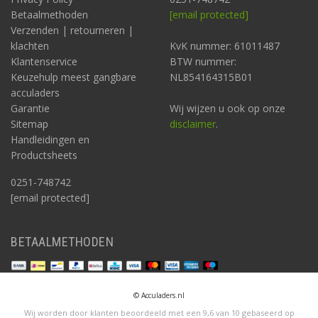
Betaalmethoden
[email protected]
Verzenden | retourneren |
klachten
KvK nummer: 61011487
Klantenservice
BTW nummer:
Keuzehulp meest gangbare
NL854164315B01
acculaders
Garantie
Wij wijzen u ook op onze
Sitemap
disclaimer
.
Handleidingen en
Productsheets
0251-748742
[email protected]
BETAALMETHODEN
© Acculaders.nl
Wij worden door klanten beoordeeld met een
9,6
van
10
gebaseerd op