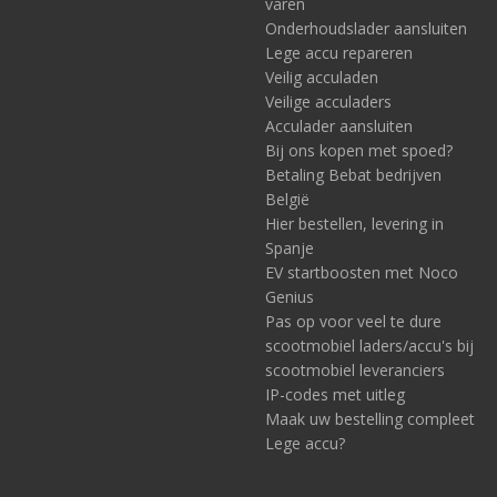
varen
Onderhoudslader aansluiten
Lege accu repareren
Veilig acculaden
Veilige acculaders
Acculader aansluiten
Bij ons kopen met spoed?
Betaling Bebat bedrijven
België
Hier bestellen, levering in
Spanje
Sinus omvormer 1200W
EV startboosten met Noco
Bijvoorbeeld
deze
sinus omvormer geeft 1200 Watt aan continu
Genius
vermogen, met een piekstroom van 2200 Watt. Dit voorbeeld is
Pas op voor veel te dure
een omvormer die 12V gelijkstroom omzet naar 230V
scootmobiel laders/accu's bij
wisselstroom.
scootmobiel leveranciers
IP-codes met uitleg
Sinus omvormer 1300W
Maak uw bestelling compleet
Bijvoorbeeld
deze
sinus omvormer geeft 1300 Watt aan continu
Lege accu?
vermogen, met een piekstroom van 2400 Watt. Dit voorbeeld is
een omvormer die 24V gelijkstroom omzet naar 230V
wisselstroom.