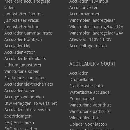
Meerdere accu's tegelijk
Acculader 110V input
Bijvoorbeeld
deze
sinus omvormer geeft 250 Watt aan continu
laden
Accu converter
vermogen, met een piekstroom van 400 Watt. Dit voorbeeld is
Jumpstarter Gamma
Accu omvormer
een omvormer die 12V gelijkstroom omzet naar 230V
Jumpstarter Praxis
Windmolen laadregelaar
wisselstroom.
Jumpstarter Action
Windmolen laadregelaar 12V
Acculader Gamma/ Praxis
Windmolen laadregelaar 24V
Sinus omvormer 300W
Acculader Hornbach
Alles voor 110V / 120V
Bijvoorbeeld
deze
sinus omvormer geeft 300 Watt aan continu
Acculader Lidl
Accu voltage meten
vermogen, met een piekstroom van 600 Watt. Dit voorbeeld is
Acculader Action
een omvormer die 12V gelijkstroom omzet naar 230V
Acculader Marktplaats
wisselstroom.
ACCULADER > SOORT
Lithium jumpstarter
Windturbine kopen
Acculader
Startkabels aansluiten
Druppellader
Acculader elektrische fiets
Startbooster auto
Acculader kopen
Waterdichte acculader
Accu gezond houden
Zonnepaneel
Btw verleggen: zo werkt het
Sinus omvormer 375W
Windturbine voor thuis
Acculaders.nl reviews en
Windturbine particulier
Bijvoorbeeld
deze
sinus omvormer geeft 375 Watt aan continu
beoordelingen
Windmolen thuis
vermogen, met een piekstroom van 700 Watt. Dit voorbeeld is
FAQ Accu laden
een omvormer die 12V gelijkstroom omzet naar 230V
Oplader voor laptop
FAQ Accu starten
wisselstroom.