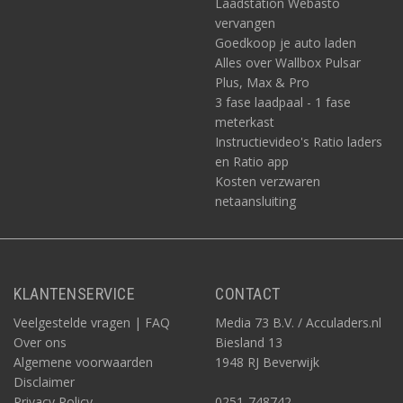
Laadstation Webasto
vervangen
Goedkoop je auto laden
Alles over Wallbox Pulsar
Plus, Max & Pro
3 fase laadpaal - 1 fase
meterkast
Instructievideo's Ratio laders
en Ratio app
Kosten verzwaren
netaansluiting
KLANTENSERVICE
CONTACT
Veelgestelde vragen | FAQ
Media 73 B.V. / Acculaders.nl
Over ons
Biesland 13
Algemene voorwaarden
1948 RJ Beverwijk
Disclaimer
Privacy Policy
0251-748742