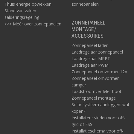
Thuis energie opwekken
zonnepanelen
een krachtige 50A acculader voor 48V systemen.
Stand van zaken
Sinus omvormer 4000W
salderingsregeling
ZONNEPANEEL
>>> Méér over zonnepanelen
Bijvoorbeeld
deze
sinus omvormer geeft 4000 Watt aan
MONTAGE/
vermogen en 7000 Watt aan piekvermogen en converteert een
ACCESSOIRES
24 V accuspanning naar een betrouwbare 230V spanning.
Zonnepaneel lader
Laadregelaar zonnepaneel
Zie ook:
Victron Quattro
voor nog hogere vermogens.
Laadregelaar MPPT
Laadregelaar PWM
Zonnepaneel omvormer 12V
Zonnepaneel omvormer
camper
Laadstroomverdeler boot
Zonnepaneel montage
Solar systeem aanleggen: wat
kopen?
Installateur vinden voor off-
grid of ESS
Installatieschema voor off-