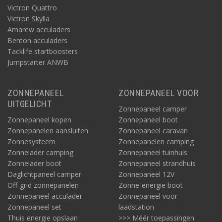
combinatie van een krachtige zuivere sinus omvormer met
Victron Quattro
geavanceerde acculader.
Victron Skylla
Amarew acculaders
Benton acculaders
Tacklife startboosters
Jumpstarter ANWB
Sinus omvormer 2500W
ZONNEPANEEL
ZONNEPANEEL VOOR
Bijvoorbeeld
deze
sinus omvormer geeft 2500 Watt aan
UITGELICHT
Zonnepaneel camper
vermogen en 5000W aan piekvermogen en is perfect gebouwd
Zonnepaneel kopen
Zonnepaneel boot
voor het zware werk.
Zonnepanelen aansluiten
Zonnepaneel caravan
Zonnesysteem
Zonnepanelen camping
Sinus omvormer 3000W
Zonnelader camping
Zonnepaneel tuinhuis
Bijvoorbeeld
deze
sinus omvormer geeft zelfs een
Zonnelader boot
Zonnepaneel strandhuis
piekvermogen van 9000 Watt en is een combinatie van een
Daglichtpaneel camper
Zonnepaneel 12V
krachtige zuivere sinus omvormer met geavanceerde acculader.
Off-grid zonnepanelen
Zonne-energie boot
Sinus omvormer 3500W
Zonnepaneel acculader
Zonnepaneel voor
Zonnepaneel set
laadstation
Bijvoorbeeld
deze
sinus omvormer geeft 3500 Watt aan
Thuis energie opslaan
>>> Méér toepassingen
vermogen en is een zuivere sinus omvormer gecombineerd met