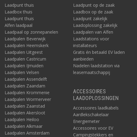
Laadpunt thuis
Laadpunt op de zaak
Laadbox thuis
Laadbox op de zaak
Laadpunt thuis
Laadpunt zakelijk
Alfen laadpaal
Laadoplossing zakelijk
Laadpaal op zonnepanelen
Laadpalen van Alfen
Laadpalen Beverwijk
Laadstations voor
Laadpalen Heemskerk
installateurs
Laadpalen Uitgeest
Gratis én betaald EV laden
Laadpalen Castricum
aanbieden
Laadpalen IJmuiden
Nadelen laadstation via
Laadpalen Velsen
leasemaatschappij
Laadpalen Assendelft
Laadpalen Zaandam
ACCESSOIRES
Laadpalen Krommenie
LAADOPLOSSINGEN
Laadpalen Wormerveer
Laadpalen Zaanstad
Accessoires laadkabels
Laadpalen Akersloot
Aardlekschakelaar
Laadpalen Heiloo
Energiemeter
Laadpalen Alkmaar
Accessoires voor EV
Laadpalen Amsterdam
Campingstekkers en