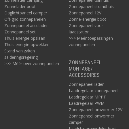
Zonnelader camping
Zonnepaneel tuinhuis
Zonnelader boot
Zonnepaneel strandhuis
Daglichtpaneel camper
Zonnepaneel 12V
Off-grid zonnepanelen
Zonne-energie boot
Zonnepaneel acculader
Zonnepaneel voor
Zonnepaneel set
laadstation
Thuis energie opslaan
>>> Méér toepassingen
Thuis energie opwekken
zonnepanelen
Stand van zaken
salderingsregeling
ZONNEPANEEL
>>> Méér over zonnepanelen
MONTAGE/
ACCESSOIRES
Zonnepaneel lader
Laadregelaar zonnepaneel
Laadregelaar MPPT
Laadregelaar PWM
Zonnepaneel omvormer 12V
Zonnepaneel omvormer
camper
Laadstroomverdeler boot