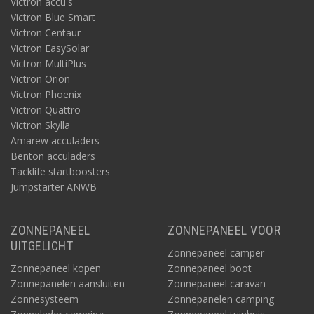
Victron accu's
Victron Blue Smart
Victron Centaur
Victron EasySolar
Victron MultiPlus
Victron Orion
Victron Phoenix
Victron Quattro
Victron Skylla
Amarew acculaders
Benton acculaders
Tacklife startboosters
Jumpstarter ANWB
ZONNEPANEEL
ZONNEPANEEL VOOR
UITGELICHT
Zonnepaneel camper
Zonnepaneel kopen
Zonnepaneel boot
Zonnepanelen aansluiten
Zonnepaneel caravan
Zonnesysteem
Zonnepanelen camping