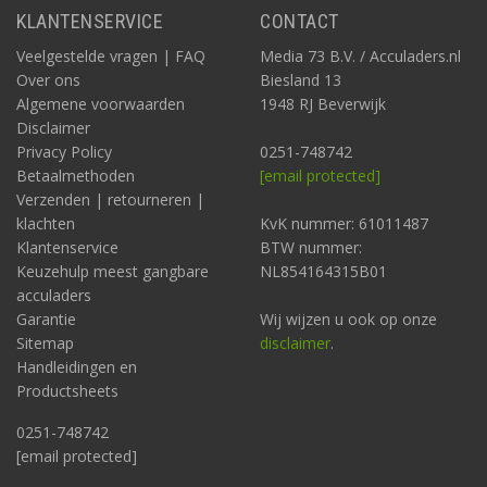
KLANTENSERVICE
CONTACT
Veelgestelde vragen | FAQ
Media 73 B.V. / Acculaders.nl
Over ons
Biesland 13
Algemene voorwaarden
1948 RJ Beverwijk
Disclaimer
Privacy Policy
0251-748742
Betaalmethoden
[email protected]
Verzenden | retourneren |
klachten
KvK nummer: 61011487
Klantenservice
BTW nummer:
Keuzehulp meest gangbare
NL854164315B01
acculaders
Garantie
Wij wijzen u ook op onze
Sitemap
disclaimer
.
Handleidingen en
Productsheets
0251-748742
[email protected]