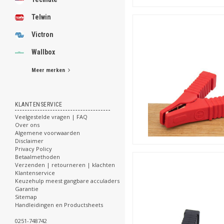
Makkelijk vast te mak
Telwin
Accuklem met kabelaans
Victron
Accuklem met M8 schr
Voor vaste montage
Wallbox
Set vervangende accukl
Meer merken
Vervangingsset voor b
Inclusief bevestigings
... en
meerdere tussenlig
KLANTENSERVICE
krokodillenklemmen: direct 
Veelgestelde vragen | FAQ
Over ons
Toepassing van accu
Algemene voorwaarden
Disclaimer
Accuklemmen zijn een wezenl
Privacy Policy
Betaalmethoden
stellen met de volle accu. 
Verzenden | retourneren | klachten
of in de werkplaats voor mee
Klantenservice
goed voor de levensduur van
Keuzehulp meest gangbare acculaders
Garantie
Sitemap
Accuklemmen / krokod
Handleidingen en Productsheets
Bestel rechtstreeks uit ons
0251-748742