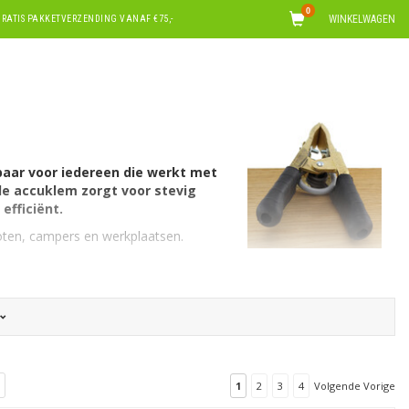
0
WINKELWAGEN
RATIS PAKKETVERZENDING VANAF €75,-
aar voor iedereen die werkt met
de accuklem zorgt voor stevig
efficiënt.
oten, campers en werkplaatsen.
uklemmen is er kans op vonken, slechte
ten van een auto of vrachtwagen, is een
 te koop zijn in deze shop hebben stuk
1
2
3
4
Volgende Vorige