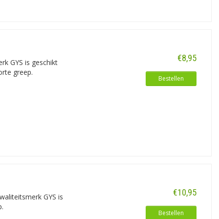
€8,95
rk GYS is geschikt
rte greep.
Bestellen
€10,95
waliteitsmerk GYS is
p.
Bestellen