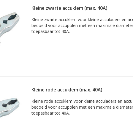
erschillende uitvoeringen en materialen. Zo zijn er verzinkte stalen
Kleine zwarte accuklem (max. 40A)
n voor maximale geleiding. En we verkopen geïsoleerde krokodillenkle
Kleine zwarte accuklem voor kleine acculaders en ac
bedoeld voor accupolen met een maximale diameter 
toepasbaar tot 40A.
Kleine rode accuklem (max. 40A)
Kleine rode accuklem voor kleine acculaders en accu
bedoeld voor accupolen met een maximale diameter 
toepasbaar tot 40A.