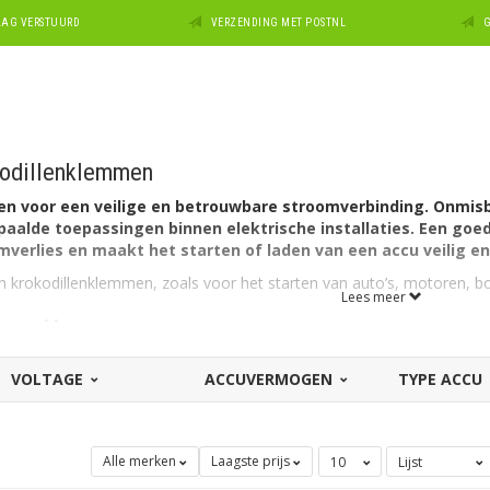
DAAG VERSTUURD
VERZENDING MET POSTNL
G
odillenklemmen
 voor een veilige en betrouwbare stroomverbinding. Onmisb
epaalde toepassingen binnen elektrische installaties. Een goe
verlies en maakt het starten of laden van een accu veilig en 
 krokodillenklemmen, zoals voor het starten van auto’s, motoren, b
Lees meer
e accuklemmen
bels stevig met de plus- en minpool van de accu. Zonder stevige acc
VOLTAGE
ACCUVERMOGEN
TYPE ACCU
ade aan de accu. Zeker bij hogere stroomsterktes, zoals bij het star
 prima betaalbaar, een belangrijk basisproduct. De accuklemmen die
eden maximale geleiding en zijn natuurlijk eenvoudig in gebruik.
Alle merken
Laagste prijs
 en krokodillenklemmen