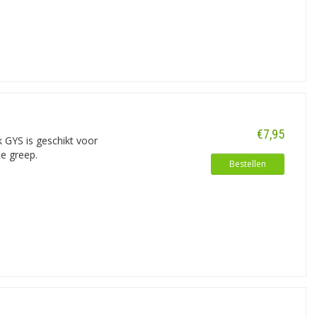
iste stroomsterkte.
€7,95
 GYS is geschikt voor
e greep.
Bestellen