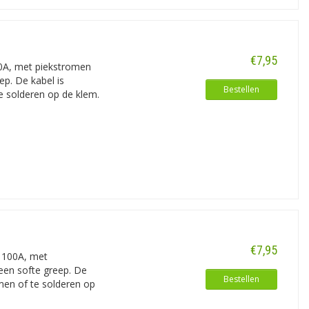
€7,95
80A, met piekstromen
ep. De kabel is
Bestellen
e solderen op de klem.
r voor alle soorten accuklemmen /
ficiënte stroomtoevoer in verbinding te
rs, bijvoorbeeld voor boten en campers
ningsverlies en is uiteindelijk ook
€7,95
r 100A, met
een softe greep. De
Bestellen
men of te solderen op
 vervangende exemplaren voor aan de