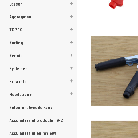
Lassen
Aggregaten
Accuklem rood
Losse rode accuklem, 
TOP 10
Voor pluspool
Korting
Accuklem zwart
Losse zwarte accukle
Kennis
Voor minpool
Accuklemset rood + zwa
Systemen
Set rode en zwarte a
Extra info
Geschikt voor startka
Accuklem krokodillenkle
Noodstroom
Krokodillenklem, 50 
Retouren: tweede kans!
Kleinere toepassingen
Accuklem krokodillenkle
Acculaders.nl producten A-Z
Zwaardere krokodille
Geschikt voor autoacc
Acculaders.nl en reviews