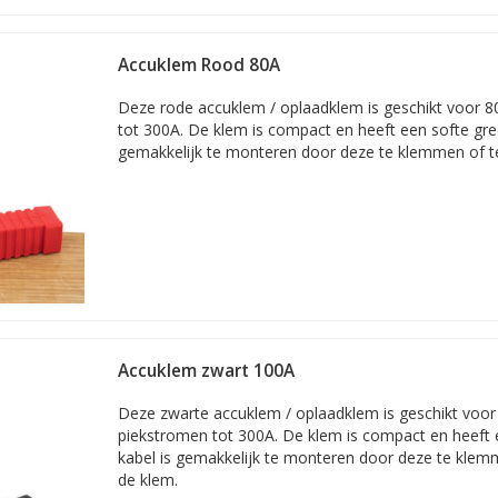
en
luiting M8
Accuklem Rood 80A
oefaansluiting
Deze rode accuklem / oplaadklem is geschikt voor 
tot 300A. De klem is compact en heeft een softe gre
emmen voor startkabels
gemakkelijk te monteren door deze te klemmen of t
estaande startkabels
materiaal
gende stroomsterktes en opties
van diverse merken. Scroll verde
uit voorraad verzonden.
klemmen
ijk onderdeel van startkabels, om een lege accu veilig en met een ef
Krokodillenklemmen worden ook vaak gebruikt in garages, bij acculade
Accuklem zwart 100A
t- en testdoeleinden. De juiste accuklem werkt veiliger, voorkomt span
 de accu en kabels.
Deze zwarte accuklem / oplaadklem is geschikt voo
piekstromen tot 300A. De klem is compact en heeft 
illenklemmen bestellen
kabel is gemakkelijk te monteren door deze te klem
 magazijn de accuklemmen die u nodig hebt voor uw accu(lader), als
de klem.