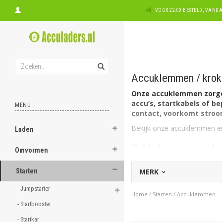
VOOR 22:00 BESTELD, VAN
Accuklemmen / krok
Onze accuklemmen zorgen
accu’s, startkabels of b
MENU
contact, voorkomt stroom
Bekijk onze accuklemmen en
Laden
Het belang van goed
Omvormen
Een accuklem verbindt de ka
Starten
MERK
stroomgeleiding of zelfs sch
betrouwbare klem, overigens
- Jumpstarter 
voor stuk een prima grip, bi
Home
/
Starten
/
Accuklemmen
- Startbooster 
Soorten accuklemmen
- Startkar 