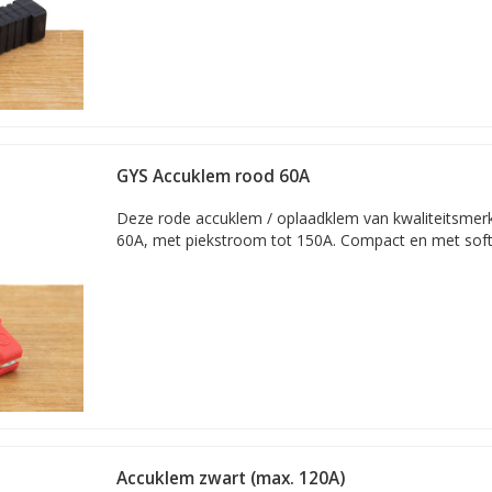
er doeleind. Vind hier elk type accuklem / krokodillenklem voor de ju
GYS Accuklem rood 60A
Deze rode accuklem / oplaadklem van kwaliteitsmerk
60A, met piekstroom tot 150A. Compact en met soft
Accuklem zwart (max. 120A)