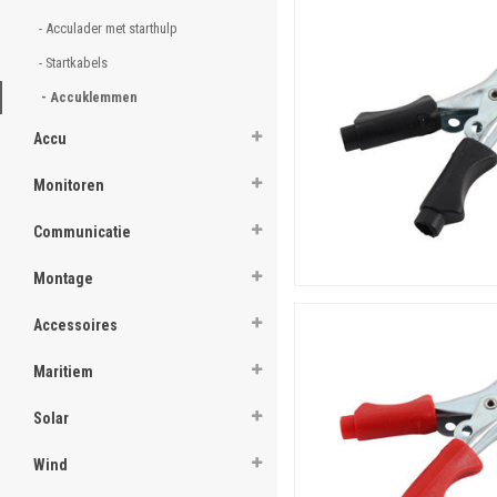
Wij bieden accuklemmen in v
- Acculader met starthulp 
volledig koperen accuklemme
meetwerk.
- Startkabels 
- Accuklemmen 
Onze accuklemmen
Accu
Monitoren
Communicatie
Montage
Accessoires
Maritiem
Solar
Wind