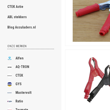
Accuklem krokodillenkle
CTEK Actie
Extra geïsoleerde kro
Veilig zoals bij meet-
ABL stekkers
Accuklem krokodillenkle
Blog Acculaders.nl
Geïsoleerde zware kr
Voor zwaardere stro
Accuklem zwaar koper 2
ONZE MERKEN
Volledig koperen acc
200 ampère, hoge gel
Alfen
Accuklem zwaar koper 4
AQ-TRON
Zware koperen accuk
Voor startkabels of a
CTEK
Accuklem zwaar koper 6
GYS
Extra zware accuklem
Mastervolt
600 ampère, zoals vo
Ratio
Accuklem met kabeloog
Accuklem met vast k
Tecmate