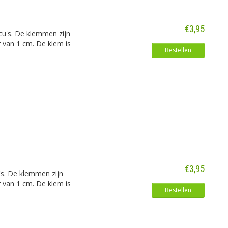
 klemmen voor standaard gebruik en
mmen die extra veilig zijn bij test- en
€3,95
cu's. De klemmen zijn
van 1 cm. De klem is
Bestellen
€3,95
's. De klemmen zijn
van 1 cm. De klem is
Bestellen