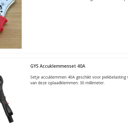
m geïsoleerd
kodillenklem
 en testwerk
m geïsoleerd 100A
okodillenklem
men
00A
uklem
eiding
GYS Accuklemmenset 40A
00A
Setje accuklemmen 40A geschikt voor piekbelasting 
lem, 400 ampère
van deze oplaadklemmen: 30 millimeter.
cculaders
00A
or vrachtwagens
abeloog