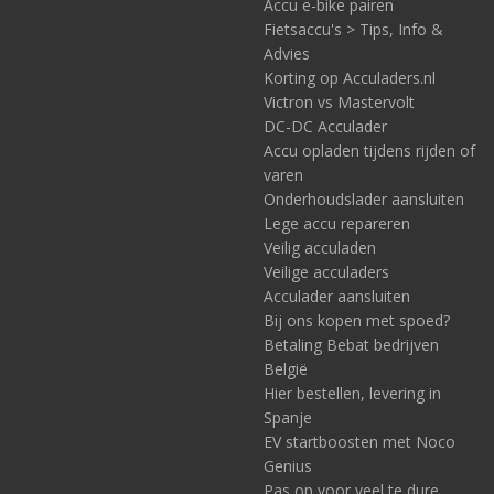
Accu e-bike pairen
Fietsaccu's > Tips, Info &
Advies
Korting op Acculaders.nl
Victron vs Mastervolt
DC-DC Acculader
Accu opladen tijdens rijden of
varen
Onderhoudslader aansluiten
Lege accu repareren
Veilig acculaden
Veilige acculaders
Acculader aansluiten
Bij ons kopen met spoed?
Betaling Bebat bedrijven
België
Hier bestellen, levering in
Spanje
EV startboosten met Noco
Genius
Pas op voor veel te dure