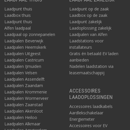
Laadpunt thuis
Laadpunt op de zaak
Laadbox thuis
Laadbox op de zaak
Laadpunt thuis
Laadpunt zakelijk
Alfen laadpaal
Laadoplossing zakelijk
Laadpaal op zonnepanelen
Laadpalen van Alfen
Laadpalen Beverwijk
Laadstations voor
Laadpalen Heemskerk
installateurs
Laadpalen Uitgeest
Gratis én betaald EV laden
Laadpalen Castricum
aanbieden
Laadpalen IJmuiden
Nadelen laadstation via
Laadpalen Velsen
leasemaatschappij
Laadpalen Assendelft
Laadpalen Zaandam
ACCESSOIRES
Laadpalen Krommenie
LAADOPLOSSINGEN
Laadpalen Wormerveer
Laadpalen Zaanstad
Accessoires laadkabels
Laadpalen Akersloot
Aardlekschakelaar
Laadpalen Heiloo
Energiemeter
Laadpalen Alkmaar
Accessoires voor EV