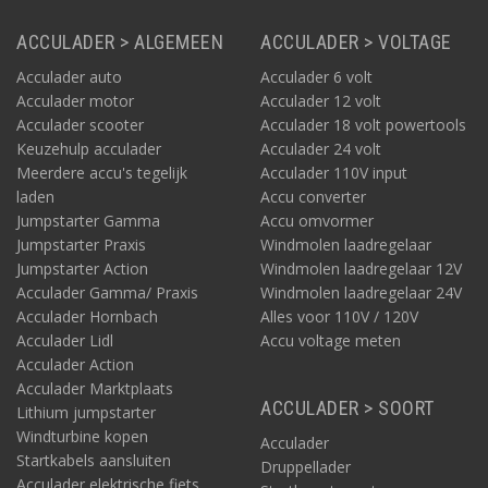
ACCULADER > ALGEMEEN
ACCULADER > VOLTAGE
Acculader auto
Acculader 6 volt
Acculader motor
Acculader 12 volt
Acculader scooter
Acculader 18 volt powertools
Keuzehulp acculader
Acculader 24 volt
Meerdere accu's tegelijk
Acculader 110V input
laden
Accu converter
Jumpstarter Gamma
Accu omvormer
Jumpstarter Praxis
Windmolen laadregelaar
Jumpstarter Action
Windmolen laadregelaar 12V
Acculader Gamma/ Praxis
Windmolen laadregelaar 24V
Acculader Hornbach
Alles voor 110V / 120V
Acculader Lidl
Accu voltage meten
Acculader Action
Acculader Marktplaats
ACCULADER > SOORT
Lithium jumpstarter
Windturbine kopen
Acculader
Startkabels aansluiten
Druppellader
Acculader elektrische fiets