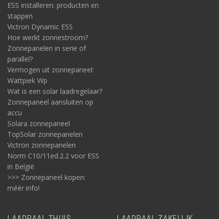
ESS installeren: producten en
stappen
Victron Dynamic ESS
Hoe werkt zonnestroom?
Zonnepanelen in serie of
parallel?
Vermogen uit zonnepaneel:
Wattpiek Wp
Wat is een solar laadregelaar?
Zonnepaneel aansluiten op
accu
Solara zonnepaneel
TopSolar zonnepanelen
Victron zonnepanelen
Norm C10/11ed.2.2 voor ESS
in België
>>> Zonnepaneel kopen:
méér info!
LAADPAAL THUIS
LAADPAAL ZAKELIJK