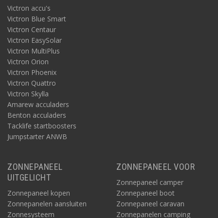
Victron accu's
Victron Blue Smart
Victron Centaur
Victron EasySolar
Victron MultiPlus
Victron Orion
Victron Phoenix
Victron Quattro
Victron Skylla
Amarew acculaders
Benton acculaders
Tacklife startboosters
Jumpstarter ANWB
ZONNEPANEEL
ZONNEPANEEL VOOR
UITGELICHT
Zonnepaneel camper
Zonnepaneel kopen
Zonnepaneel boot
Zonnepanelen aansluiten
Zonnepaneel caravan
Zonnesysteem
Zonnepanelen camping