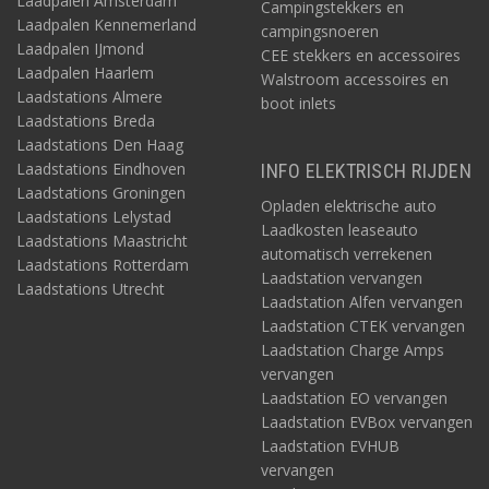
Laadpalen Amsterdam
Campingstekkers en
Laadpalen Kennemerland
campingsnoeren
Laadpalen IJmond
CEE stekkers en accessoires
Laadpalen Haarlem
Walstroom accessoires en
Laadstations Almere
boot inlets
Laadstations Breda
Laadstations Den Haag
Laadstations Eindhoven
INFO ELEKTRISCH RIJDEN
Laadstations Groningen
Opladen elektrische auto
Laadstations Lelystad
Laadkosten leaseauto
Laadstations Maastricht
automatisch verrekenen
Laadstations Rotterdam
Laadstation vervangen
Laadstations Utrecht
Laadstation Alfen vervangen
Laadstation CTEK vervangen
Laadstation Charge Amps
vervangen
Laadstation EO vervangen
Laadstation EVBox vervangen
Laadstation EVHUB
vervangen