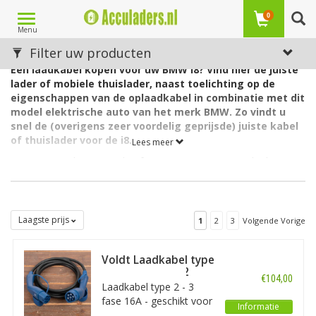
Toggle
0
Menu
navigation
Laadkabels voor de BMW i8
Filter uw producten
Een laadkabel kopen voor uw BMW i8? Vind hier de juiste
lader of mobiele thuislader, naast toelichting op de
eigenschappen van de oplaadkabel in combinatie met dit
model elektrische auto van het merk BMW. Zo vindt u
snel de (overigens zeer voordelig geprijsde) juiste kabel
of thuislader voor de i8.
Lees meer
De accu van de BMW i8 heeft een capaciteit van 7,1 kWh. De
lader in de auto laadt via 1 fase met maximaal 32A (1 x 7,4kW =
7,4kW).
De BMW i8 wordt sinds maart 2018
niet
meer verkocht.
Laagste prijs
1
2
3
Volgende Vorige
Welk type laadkabel voor de BMW i8?
De BMW i8 heeft aan autozijde een aansluiting Type 2 en kan
Voldt Laadkabel type
laden via 1 fase met 32 ampère. Hiervoor is een EV laadkabel
2 - 3 fase 16A - 2
Type 2, 1 fase, 32A geschikt.
€104,00
meter
Laadkabel type 2 - 3
Op zoek naar een oplaadkabel voor een andere BMW?
Zie
fase 16A - geschikt voor
Informatie
dan ons overzicht met
alle laadkabels voor BMW
. Op zoek
elektrische auto’s met