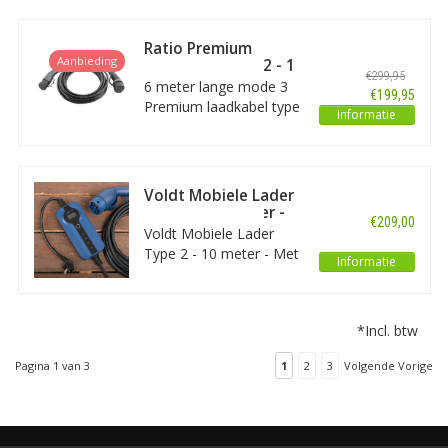
van uw auto met
maximaal 1 fase 32A.
Ratio Premium
De kabel heeft aan
Aanbieding
Laadkabel type 2 - 1
€299,95
beide kanten een type 2
fase 32A - 6 meter
6 meter lange mode 3
€199,95
stekker. Het is een
Premium laadkabel type
Informatie
hoogwaardige kwaliteit
2 van het merk Ratio
kabel.
voor 32A. Deze kabel is
1 fasig.
Voldt Mobiele Lader
Type 2 - 10 meter -
€209,00
Schuko
Voldt Mobiele Lader
Type 2 - 10 meter - Met
Informatie
deze mobiele lader kunt
u uw elektrische of
hybride auto opladen via
*Incl. btw
een normaal 230V
stopcontact. Deze kabel
Pagina 1 van 3
1
2
3
Volgende Vorige
is regelbaar van 8 tot
16A (3,7kW).