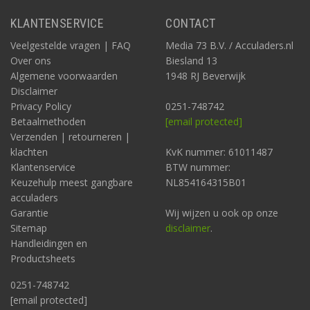
KLANTENSERVICE
CONTACT
Veelgestelde vragen | FAQ
Media 73 B.V. / Acculaders.nl
Over ons
Biesland 13
Algemene voorwaarden
1948 RJ Beverwijk
Disclaimer
Privacy Policy
0251-748742
Betaalmethoden
[email protected]
Verzenden | retourneren |
klachten
KvK nummer: 61011487
Klantenservice
BTW nummer:
Keuzehulp meest gangbare
NL854164315B01
acculaders
Garantie
Wij wijzen u ook op onze
Sitemap
disclaimer
.
Handleidingen en
Productsheets
0251-748742
[email protected]