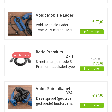
een Type 2 aansluiting
aan autozijde. Voldt
stekkers worden uit één
Voldt Mobiele Lader
geheel gemaakt. De
Type 2 - 5 meter -
€179,00
prijs van deze kabel is
Schuko
Voldt Mobiele Lader
daarmee zeer scherp.
Type 2 - 5 meter - Met
Informatie
deze mobiele lader kunt
u uw elektrische of
hybride auto opladen via
een normaal 230V
Ratio Premium
stopcontact. Deze kabel
Aanbieding
Laadkabel type 2 - 1
€329,00
is regelbaar van 8 tot
fase 32A - 8 meter
8 meter lange mode 3
€179,95
16A (3,7kW).
Premium laadkabel type
Informatie
2 van het merk Ratio
voor 32A.
Voldt Spiraalkabel
(coiled) - 3 fase 32A -
€194,00
5 meter
Deze spiraal (gekrulde,
gedraaide) laadkabel is
Informatie
geschikt voor elektrische