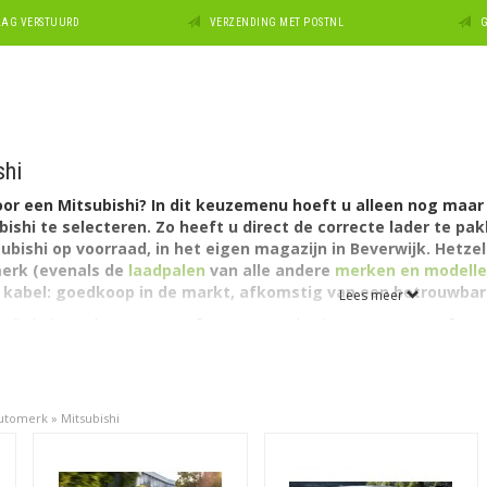
DAAG VERSTUURD
VERZENDING MET POSTNL
G
shi
or een Mitsubishi? In dit keuzemenu hoeft u alleen nog maar 
ishi te selecteren. Zo heeft u direct de correcte lader te pa
ubishi op voorraad, in het eigen magazijn in Beverwijk. Hetze
merk (evenals de
laadpalen
van alle andere
merken en modellen
i kabel: goedkoop in de markt, afkomstig van een betrouwbar
Lees meer
aadkabels van het
Type (1 of 2)
, voor een laadcapaciteit
(16A of 32A
advoorkeuren en 'laadparkeersituatie'. Het zijn
laadkabels voor op
of kantoor, zoals kabels voor Mode 3 (gecontroleerd) laden. U vindt o
itsubishi elektrische auto via het reguliere 220-230V stopcontact.
automerk
»
Mitsubishi
ubishi heeft één plug-in hybride auto: de Outlander. De Mitsubishi 
is van een Type 1 naar Type 2 stekker gegaan. Daarnaast heeft Mitsub