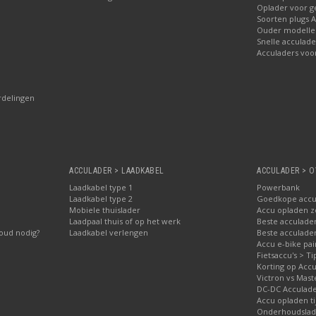
Oplader voor 
Soorten plugs 
Ouder modellen
Snelle acculade
Acculaders voo
rdelingen
ACCULADER > LAADKABEL
ACCULADER > O
Laadkabel type 1
Powerbank
Laadkabel type 2
Goedkope accu
Mobiele thuislader
Accu opladen 
Laadpaal thuis of op het werk
Beste acculader
oud nodig?
Laadkabel verlengen
Beste acculade
Accu e-bike pa
Fietsaccu's > Ti
Korting op Accu
Victron vs Mast
DC-DC Acculad
Accu opladen ti
Onderhoudslade