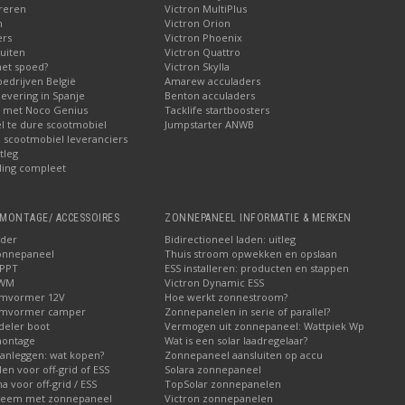
reren
Victron MultiPlus
n
Victron Orion
ers
Victron Phoenix
uiten
Victron Quattro
met spoed?
Victron Skylla
bedrijven België
Amarew acculaders
levering in Spanje
Benton acculaders
n met Noco Genius
Tacklife startboosters
el te dure scootmobiel
Jumpstarter ANWB
ij scootmobiel leveranciers
tleg
ling compleet
MONTAGE/ ACCESSOIRES
ZONNEPANEEL INFORMATIE & MERKEN
ader
Bidirectioneel laden: uitleg
onnepaneel
Thuis stroom opwekken en opslaan
MPPT
ESS installeren: producten en stappen
PWM
Victron Dynamic ESS
omvormer 12V
Hoe werkt zonnestroom?
omvormer camper
Zonnepanelen in serie of parallel?
deler boot
Vermogen uit zonnepaneel: Wattpiek Wp
montage
Wat is een solar laadregelaar?
aanleggen: wat kopen?
Zonnepaneel aansluiten op accu
den voor off-grid of ESS
Solara zonnepaneel
a voor off-grid / ESS
TopSolar zonnepanelen
steem met zonnepaneel
Victron zonnepanelen