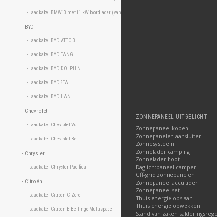
- Laadkabel BMW i3 met 11 kW boordlader (vanaf oktober 2017) 
- BYD 
- Laadkabel BYD ATTO 3 
- Laadkabel BYD TANG 
- Laadkabel BYD DOLPHIN 
- Laadkabel BYD SEAL 
- Laadkabel BYD HAN 
- Chevrolet 
ZONNEPANEEL UITGELICHT
- Laadkabel Chevrolet Volt 
Zonnepaneel kopen
Zonnepanelen aansluiten
- Laadkabel Chevrolet Bolt 
Zonnesysteem
Zonnelader camping
- Chrysler 
Zonnelader boot
Daglichtpaneel camper
- Laadkabel Chrysler Pacifica 
Off-grid zonnepanelen
- Citroën 
Zonnepaneel acculader
Zonnepaneel set
- Laadkabel Citroën C-Zero 
Thuis energie opslaan
Thuis energie opwekken
- Laadkabel Citroën E-Berlingo Multispace 
Stand van zaken salderingsrege