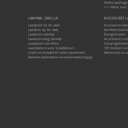
Welke laadrege
>>> Méér over
LAADPAAL ZAKELIJK
ACCESSOIRES 
Laadpunt op de zaak
Accessoires laa
Laadbox op de zaak
Aardlekschakel
Laadpunt zakelijk
Energiemeter
Laadoplossing zakelijk
Accessoires vo
Laadpalen van Alfen
Campingstekke
Laadstations voor installateurs
CEE stekkers en
Gratis én betaald EV laden aanbieden
Walstroom acces
Nadelen laadstation via leasemaatschappij