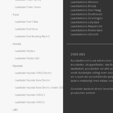
Laadstations Almere
Laadstations Breda
- Laadkabel Fisker Ocean 
Laadstations Den Haag
Laadstations Eindhoven
- Ford 
Laadstations Groningen
Laadstations Lelystad
- Laadkabel Ford C-Max 
Laadstations Maastricht
- Laadkabel Ford Focus 
Laadstations Rotterdam
Laadstations Utrecht
- Laadkabel Ford Mustang Mach-E 
- Honda 
- Laadkabel Honda e 
OVER ONS
- Laadkabel Honda e:Ny1 
Acculaders.nl is uw adres voor
acculader, druppellader, startb
- Hyundai 
laadkabel, accutester en alle a
vindt duidelijke uitleg over o
- Laadkabel Hyundai IONIQ Electric 
en u kunt de verschillende aa
laders makkelijk met elkaar ver
- Laadkabel Hyundai Kona Electric 
- Laadkabel Hyundai Kona Electric (model 2020) 
Grootste aanbod direct leverba
producten online!
- Laadkabel Hyundai IONIQ 5 
- Laadkabel Hyundai IONIQ 6 
- JAC 