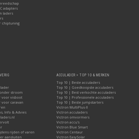
gereedschap
AC adapters
 laders
rs
r chiptuning
VERIG
ACCULADER > TOP 10 & MERKEN
Top 10 | Beste acculaders
lader
Top 10 | Goedkoopste acculaders
zonder stroom
Top 10 | Best verkochte acculaders
 voor visboot
Top 10 | Professionele acculaders
r voor caravan
Top 10 | Beste jumpstarters
iren
Victron MultiPlus-II
ps, Info & Advies
Victron acculaders
laders.nl
Victron omvormers
ervolt
Victron accu's
er
Victron Blue Smart
jdens rijden of varen
Victron Centaur
r aansluiten
Victron EasySolar