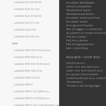
Acculader Marktplaats
- Laadkabel Audi A8 Hybride 
Lithium jumpstarter
- Laadkabel Audi Q4 e-tron 
Windturbine kopen
Startkabels aansluiten
- Laadkabel Audi Q5 Hybride 
Acculader elektrische fiets
Acculader kopen
- Laadkabel Audi Q7 e-tron 
Accu gezond houden
Btw verleggen: zo werkt het
- Laadkabel Audi e-tron 
Acculaders.nl reviews en beoo
FAQ Accu laden
- Laadkabel Audi Q8 e-tron 
FAQ Accu starten
- BMW 
FAQ Energiesystemen
Sale / uitverkoop
- Laadkabel BMW 225xe iPerformance 
ACCULADER > SOORT ACCU
- Laadkabel BMW 330e eDrive 
Soorten accu's
- Laadkabel BMW 530e iPerformance 
Lader voor een start-accu
Lader voor semi tractie accu
- Laadkabel BMW 740e eDrive 
Accupolen schoonmaken
Onderhoudsvrije accu, onderh
- Laadkabel BMW X5 eDrive 
Thuisbatterij
- Laadkabel BMW i8 
Thuisaccu btw terugvragen
- Laadkabel BMW i3 met 22kWh accu 
- Laadkabel BMW i3 met 33kWh accu 
- Laadkabel BMW i3 met 7.4 kW boordlader (vanaf oktober 2017) 