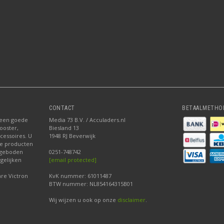
CONTACT
BETAALMETHO
 een goede
Media 73 B.V. / Acculaders.nl
ooster,
Biesland 13
ccessoires. U
1948 RJ Beverwijk
nze producten
ngeboden
0251-748742
gelijken
[email protected]
re Victron
KvK nummer: 61011487
BTW nummer: NL854164315B01
Wij wijzen u ook op onze
disclaimer
.