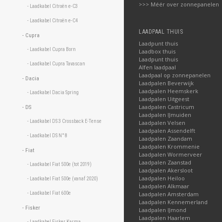
>>> Méér over zonnepanelen
- Laadkabel Citroën e-C3 
- Laadkabel Citroën e-C4 
LAADPAAL THUIS
- Cupra 
Laadpunt thuis
- Laadkabel Cupra Born 
Laadbox thuis
Laadpunt thuis
- Laadkabel Cupra Tavascan 
Alfen laadpaal
Laadpaal op zonnepanelen
- Dacia 
Laadpalen Beverwijk
Laadpalen Heemskerk
- Laadkabel Dacia Spring 
Laadpalen Uitgeest
Laadpalen Castricum
- DS 
Laadpalen IJmuiden
- Laadkabel DS 3 Crossback E-Tense 
Laadpalen Velsen
Laadpalen Assendelft
- Laadkabel DS N°8 
Laadpalen Zaandam
Laadpalen Krommenie
- Fiat 
Laadpalen Wormerveer
Laadpalen Zaanstad
- Laadkabel Fiat 500e (tot 2019) 
Laadpalen Akersloot
Laadpalen Heiloo
- Laadkabel Fiat 500e (vanaf 2020) 
Laadpalen Alkmaar
- Laadkabel Fiat 600e 
Laadpalen Amsterdam
Laadpalen Kennemerland
- Fisker 
Laadpalen IJmond
Laadpalen Haarlem
- Laadkabel Fisker Karma 