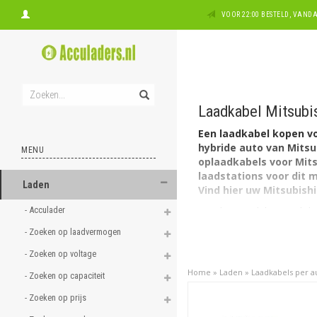
VOOR 22:00 BESTELD, VAN
Laadkabel Mitsubi
Een laadkabel kopen vo
hybride auto van Mitsub
MENU
oplaadkabels voor Mits
laadstations voor dit 
Laden
Vind hier uw Mitsubish
- Acculader 
Kies het model en vindt l
eigen model EV auto, opla
- Zoeken op laadvermogen 
outlet laadbox
bij huis 
voor het opladen van uw M
- Zoeken op voltage 
Home
»
Laden
»
Laadkabels per 
Laders voor Mitsubishi
- Zoeken op capaciteit 
Het Japanse automerk Mits
- Zoeken op prijs 
vanaf 2020. De Outlander 