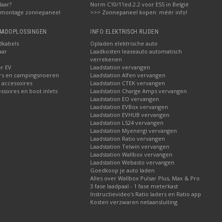
laar?
Norm C10/11ed.2.2 voor ESS in België
 montage zonnepaneel
>>> Zonnepaneel kopen: méér info!
LAADOPLOSSINGEN
INFO ELEKTRISCH RIJDEN
dkabels
Opladen elektrische auto
aar
Laadkosten leaseauto automatisch
verrekenen
or EV
Laadstation vervangen
rs en campingsnoeren
Laadstation Alfen vervangen
 accessoires
Laadstation CTEK vervangen
soires en boot inlets
Laadstation Charge Amps vervangen
Laadstation EO vervangen
Laadstation EVBox vervangen
Laadstation EVHUB vervangen
Laadstation LS24 vervangen
Laadstation Myenergi vervangen
Laadstation Ratio vervangen
Laadstation Telwin vervangen
Laadstation Wallbox vervangen
Laadstation Webasto vervangen
Goedkoop je auto laden
Alles over Wallbox Pulsar Plus, Max & Pro
3 fase laadpaal - 1 fase meterkast
Instructievideo's Ratio laders en Ratio app
Kosten verzwaren netaansluiting