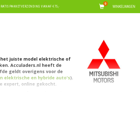
0
WINKELWAGEN
RATIS PAKKETVERZENDING VANAF €75,-
het juiste model elektrische of
kken. Acculaders.nl heeft de
lfde geldt overigens voor de
 elektrische en hybride auto's
).
e expert, online gekocht.
)
en met een
lengte
die past bij uw
enbare laadpunten
en
voor een
p deze pagina('s) ook
mobiele laders
Outlander heeft ook een nieuwer model
ishi ook een volledig elektrische