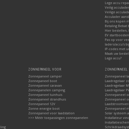
Lege accu repa
Veilig acculade
Veilige acculad
Acculader aansl
Bij ons kopen 
Betaling Bebat 
Hier bestellen, 
EV startbooste
Pas op voor ve
laders/accu's b
IP-codes met ui
Maak uw bestel
Lege accu?
ZONNEPANEEL VOOR
ZONNEPANEEL 
Zonnepaneel camper
Zonnepaneel l
Zonnepaneel boot
Laadregelaar z
Zonnepaneel caravan
Laadregelaar 
Zonnepanelen camping
Laadregelaar 
Zonnepaneel tuinhuis
Zonnepaneel 
Zonnepaneel strandhuis
Zonnepaneel 
Zonnepaneel 12V
Laadstroomver
Zonne-energie boot
Zonnepaneel 
Zonnepaneel voor laadstation
Solar systeem 
>>> Méér toepassingen zonnepanelen
Installateur vin
Installatieschem
ling
Schrikdraadsy