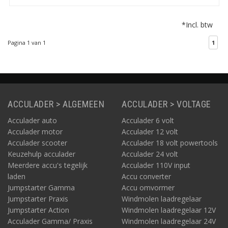
acculader in een. U laadt
u uw Power X-Change
*Incl. btw
accu van Einhell snel en
veilig op met de
Pagina 1 van 1
1
meegeleverde 18V
acculader.
ACCULADER > ALGEMEEN
ACCULADER > VOLTAGE
Acculader auto
Acculader 6 volt
Acculader motor
Acculader 12 volt
Acculader scooter
Acculader 18 volt powertools
Keuzehulp acculader
Acculader 24 volt
Meerdere accu's tegelijk
Acculader 110V input
laden
Accu converter
Jumpstarter Gamma
Accu omvormer
Jumpstarter Praxis
Windmolen laadregelaar
Jumpstarter Action
Windmolen laadregelaar 12V
Acculader Gamma/ Praxis
Windmolen laadregelaar 24V