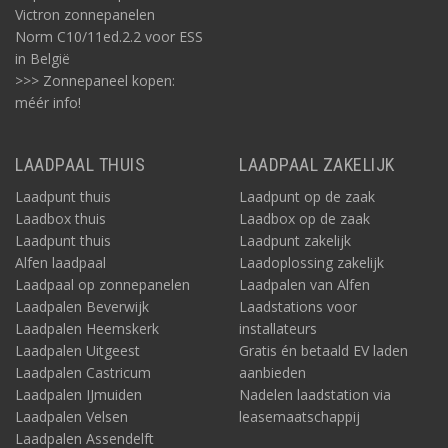
Victron zonnepanelen
Norm C10/11ed.2.2 voor ESS
in België
>>> Zonnepaneel kopen:
méér info!
LAADPAAL THUIS
LAADPAAL ZAKELIJK
Laadpunt thuis
Laadpunt op de zaak
Laadbox thuis
Laadbox op de zaak
Laadpunt thuis
Laadpunt zakelijk
Alfen laadpaal
Laadoplossing zakelijk
Laadpaal op zonnepanelen
Laadpalen van Alfen
Laadpalen Beverwijk
Laadstations voor
Laadpalen Heemskerk
installateurs
Laadpalen Uitgeest
Gratis én betaald EV laden
Laadpalen Castricum
aanbieden
Laadpalen IJmuiden
Nadelen laadstation via
Laadpalen Velsen
leasemaatschappij
Laadpalen Assendelft