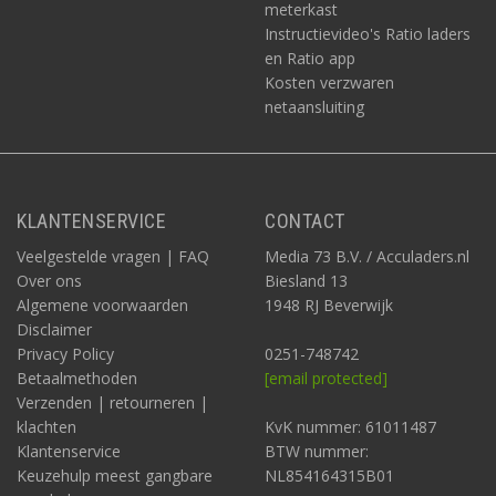
meterkast
Instructievideo's Ratio laders
en Ratio app
Kosten verzwaren
netaansluiting
KLANTENSERVICE
CONTACT
Veelgestelde vragen | FAQ
Media 73 B.V. / Acculaders.nl
Over ons
Biesland 13
Algemene voorwaarden
1948 RJ Beverwijk
Disclaimer
Privacy Policy
0251-748742
Betaalmethoden
[email protected]
Verzenden | retourneren |
klachten
KvK nummer: 61011487
Klantenservice
BTW nummer:
Keuzehulp meest gangbare
NL854164315B01