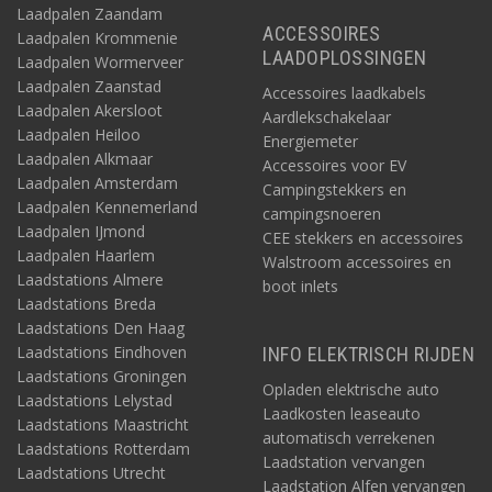
Laadpalen Zaandam
ACCESSOIRES
Laadpalen Krommenie
LAADOPLOSSINGEN
Laadpalen Wormerveer
Laadpalen Zaanstad
Accessoires laadkabels
Laadpalen Akersloot
Aardlekschakelaar
Laadpalen Heiloo
Energiemeter
Laadpalen Alkmaar
Accessoires voor EV
Laadpalen Amsterdam
Campingstekkers en
Laadpalen Kennemerland
campingsnoeren
Laadpalen IJmond
CEE stekkers en accessoires
Laadpalen Haarlem
Walstroom accessoires en
Laadstations Almere
boot inlets
Laadstations Breda
Laadstations Den Haag
Laadstations Eindhoven
INFO ELEKTRISCH RIJDEN
Laadstations Groningen
Opladen elektrische auto
Laadstations Lelystad
Laadkosten leaseauto
Laadstations Maastricht
automatisch verrekenen
Laadstations Rotterdam
Laadstation vervangen
Laadstations Utrecht
Laadstation Alfen vervangen