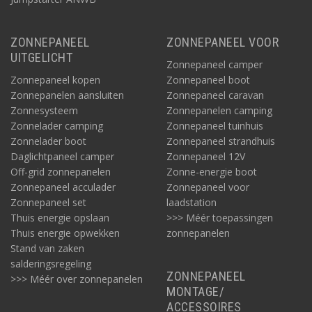
ZONNEPANEEL
ZONNEPANEEL VOOR
UITGELICHT
Zonnepaneel camper
Zonnepaneel kopen
Zonnepaneel boot
Zonnepanelen aansluiten
Zonnepaneel caravan
Zonnesysteem
Zonnepanelen camping
Zonnelader camping
Zonnepaneel tuinhuis
Zonnelader boot
Zonnepaneel strandhuis
Daglichtpaneel camper
Zonnepaneel 12V
Off-grid zonnepanelen
Zonne-energie boot
Zonnepaneel acculader
Zonnepaneel voor
Zonnepaneel set
laadstation
Thuis energie opslaan
>>> Méér toepassingen
Thuis energie opwekken
zonnepanelen
Stand van zaken
salderingsregeling
ZONNEPANEEL
>>> Méér over zonnepanelen
MONTAGE/
ACCESSOIRES