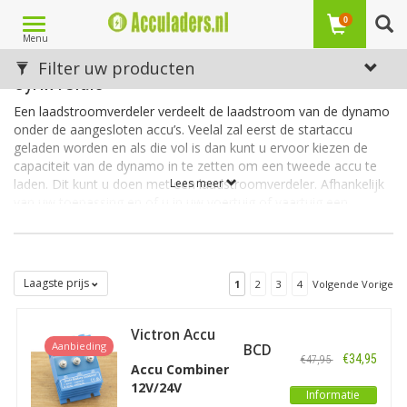
Toggle
0
Menu
navigation
Laadstroomverdelers/ Agrodiodes/ Argo FET/
Filter uw producten
Cyrix relais
Een laadstroomverdeler verdeelt de laadstroom van de dynamo
onder de aangesloten accu’s. Veelal zal eerst de startaccu
geladen worden en als die vol is dan kunt u ervoor kiezen de
capaciteit van de dynamo in te zetten om een tweede accu te
laden. Dit kunt u doen met een laadstroomverdeler. Afhankelijk
Lees meer
van uw toepassing en of u in uw voertuig of vaartuig een
slimme dynamo heeft kunt u een keus maken uit een geschikte
laadstroomverdeler. Bij de producten wordt steeds uitgelegd
voor welke toepassing u de verdeler kunt gebruiken.
Laagste prijs
1
2
3
4
Volgende Vorige
Verschillende soorten laadstroomverdelers
Laadstroomverdelers bestaan in verschillende soorten en
laadvermogens. Globaal kennen we de argo FET, de argodiode
Victron Accu
Aanbieding
en de cyrix relais als laadstroomverdelers. De argo FET (Field
Combiner Diode BCD
€34,95
€47,95
402 2 (40A)
Effect Transistor) laadstroomverdeler is de verdeler met de
Accu Combiner
minste verliezen en daarmee de meest efficiënte
12V/24V
Informatie
laadstroomverdeler. De Argodiode heeft dezelfde werking als