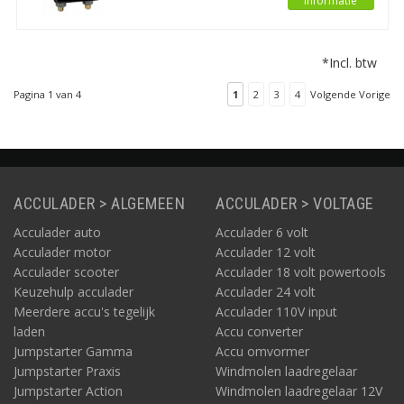
Informatie
connectie. Deze Cyrix-Li-
intelligent relais dat
Charge is geschikt voor
dient als tweede
24V en 48V systemen.
beschermingslinie voor
*Incl. btw
een LiFePO4-batterij
tijdens het laden van de
Pagina 1 van 4
1
2
3
4
Volgende Vorige
accu met een acculader
zonder VE.Bus
connectie. Deze Cyrix-Li-
Charge is geschikt voor
12V en 24V systemen.
ACCULADER > ALGEMEEN
ACCULADER > VOLTAGE
Acculader auto
Acculader 6 volt
Acculader motor
Acculader 12 volt
Acculader scooter
Acculader 18 volt powertools
Keuzehulp acculader
Acculader 24 volt
Meerdere accu's tegelijk
Acculader 110V input
laden
Accu converter
Jumpstarter Gamma
Accu omvormer
Jumpstarter Praxis
Windmolen laadregelaar
Jumpstarter Action
Windmolen laadregelaar 12V