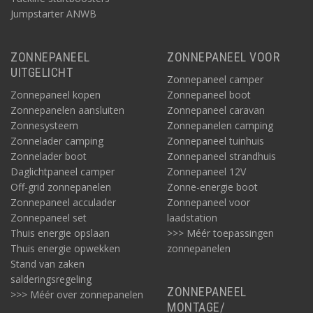
Jumpstarter ANWB
ZONNEPANEEL
ZONNEPANEEL VOOR
UITGELICHT
Zonnepaneel camper
Zonnepaneel kopen
Zonnepaneel boot
Zonnepanelen aansluiten
Zonnepaneel caravan
Zonnesysteem
Zonnepanelen camping
Zonnelader camping
Zonnepaneel tuinhuis
Zonnelader boot
Zonnepaneel strandhuis
Daglichtpaneel camper
Zonnepaneel 12V
Off-grid zonnepanelen
Zonne-energie boot
Zonnepaneel acculader
Zonnepaneel voor
Zonnepaneel set
laadstation
Thuis energie opslaan
>>> Méér toepassingen
Thuis energie opwekken
zonnepanelen
Stand van zaken
salderingsregeling
ZONNEPANEEL
>>> Méér over zonnepanelen
MONTAGE/