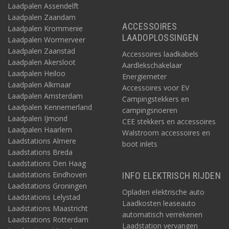
Laadpalen Assendelft
Laadpalen Zaandam
ACCESSOIRES
Laadpalen Krommenie
LAADOPLOSSINGEN
Laadpalen Wormerveer
Laadpalen Zaanstad
Accessoires laadkabels
Laadpalen Akersloot
Aardlekschakelaar
Laadpalen Heiloo
Energiemeter
Laadpalen Alkmaar
Accessoires voor EV
Laadpalen Amsterdam
Campingstekkers en
Laadpalen Kennemerland
campingsnoeren
Laadpalen IJmond
CEE stekkers en accessoires
Laadpalen Haarlem
Walstroom accessoires en
Laadstations Almere
boot inlets
Laadstations Breda
Laadstations Den Haag
Laadstations Eindhoven
INFO ELEKTRISCH RIJDEN
Laadstations Groningen
Opladen elektrische auto
Laadstations Lelystad
Laadkosten leaseauto
Laadstations Maastricht
automatisch verrekenen
Laadstations Rotterdam
Laadstation vervangen