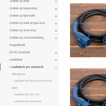
- Zoeken op merk 
Op zoek naar een oplaad
zoek naar een kabel voor e
- Zoeken op toepassing 
automerken
. Of kijk, zoa
- Zoeken op type lader 
- Zoeken op merk en type accu 
- Zoeken op soort accu 
- Zoeken op soort aansluiting 
- Druppellader 
- DC-DC acculader 
- Laadkabel 
- Laadkabels per automerk 
- Alfa Romeo 
- Laadkabel Alfa Romeo Junior Elettrica 
- Audi 
- Laadkabel Audi A3 e-tron 
- Laadkabel Audi A6 Hybride 