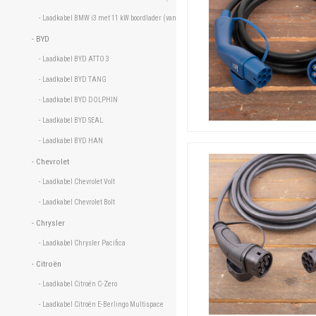
- Laadkabel BMW i3 met 11 kW boordlader (vanaf oktober 2017) 
- BYD 
- Laadkabel BYD ATTO 3 
- Laadkabel BYD TANG 
- Laadkabel BYD DOLPHIN 
- Laadkabel BYD SEAL 
- Laadkabel BYD HAN 
- Chevrolet 
- Laadkabel Chevrolet Volt 
- Laadkabel Chevrolet Bolt 
- Chrysler 
- Laadkabel Chrysler Pacifica 
- Citroën 
- Laadkabel Citroën C-Zero 
- Laadkabel Citroën E-Berlingo Multispace 