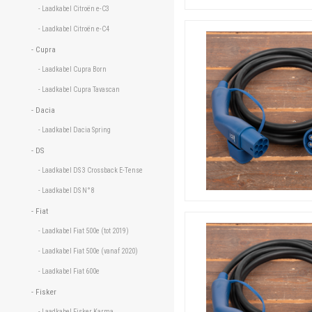
- Laadkabel Citroën e-C3 
- Laadkabel Citroën e-C4 
- Cupra 
- Laadkabel Cupra Born 
- Laadkabel Cupra Tavascan 
- Dacia 
- Laadkabel Dacia Spring 
- DS 
- Laadkabel DS 3 Crossback E-Tense 
- Laadkabel DS N°8 
- Fiat 
- Laadkabel Fiat 500e (tot 2019) 
- Laadkabel Fiat 500e (vanaf 2020) 
- Laadkabel Fiat 600e 
- Fisker 
- Laadkabel Fisker Karma 