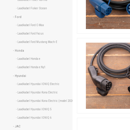
- Laadkabel Fisker Ocean 
- Ford 
- Laadkabel Ford C-Max 
- Laadkabel Ford Focus 
- Laadkabel Ford Mustang Mach-E 
- Honda 
- Laadkabel Honda e 
- Laadkabel Honda e:Ny1 
- Hyundai 
- Laadkabel Hyundai IONIQ Electric 
- Laadkabel Hyundai Kona Electric 
- Laadkabel Hyundai Kona Electric (model 2020) 
- Laadkabel Hyundai IONIQ 5 
- Laadkabel Hyundai IONIQ 6 
- JAC 