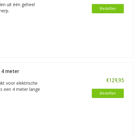
den uit één geheel
Bestellen
herp.
- 4 meter
€129,95
kt voor elektrische
 is een 4 meter lange
Bestellen