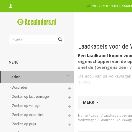
VOOR 22:00 BESTELD, VAN
Laadkabels voor de 
Een laadkabel kopen voor 
eigenschappen van de op
MENU
snel de (overigens zeer vo
De accu van de Volkswagen I
Laden
11kW).
- Acculader 
De lader in de Volkswagen I
- Zoeken op laadvermogen 
Welk type laadkabel voor
MERK
De Volkswagen ID.4 heeft aa
- Zoeken op voltage 
Type 2, 3 fase, 16A geschikt
- Zoeken op capaciteit 
Home
/
Laden
/
Laadkabels per a
Heeft u een 1 fasige aanslui
Volkswagen
/
Laadkabel Volkswage
- Zoeken op prijs 
kiezen van 7,4kW (1 x 32A) 