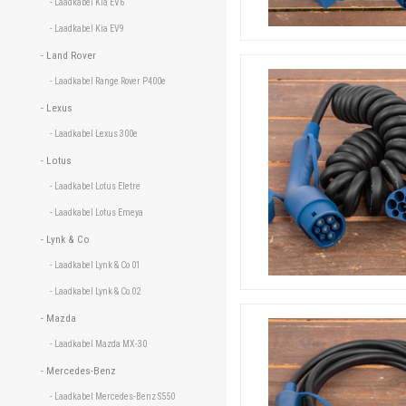
- Laadkabel Kia EV6 
- Laadkabel Kia EV9 
- Land Rover 
- Laadkabel Range Rover P400e 
- Lexus 
- Laadkabel Lexus 300e 
- Lotus 
- Laadkabel Lotus Eletre 
- Laadkabel Lotus Emeya 
- Lynk & Co 
- Laadkabel Lynk & Co 01 
- Laadkabel Lynk & Co 02 
- Mazda 
- Laadkabel Mazda MX-30 
- Mercedes-Benz 
- Laadkabel Mercedes-Benz S550 