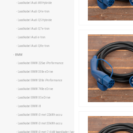
- Laadkabel Audi A8 Hybride 
- Laadkabel Audi Q4 e-tron 
- Laadkabel Audi Q5 Hybride 
- Laadkabel Audi Q7 e-tron 
- Laadkabel Audi e-tron 
- Laadkabel Audi Q8 e-tron 
- BMW 
- Laadkabel BMW 225xe iPerformance 
- Laadkabel BMW 330e eDrive 
- Laadkabel BMW 530e iPerformance 
- Laadkabel BMW 740e eDrive 
- Laadkabel BMW X5 eDrive 
- Laadkabel BMW i8 
- Laadkabel BMW i3 met 22kWh accu 
- Laadkabel BMW i3 met 33kWh accu 
- Laadkabel BMW i3 met 7.4 kW boordlader (vanaf oktober 2017) 