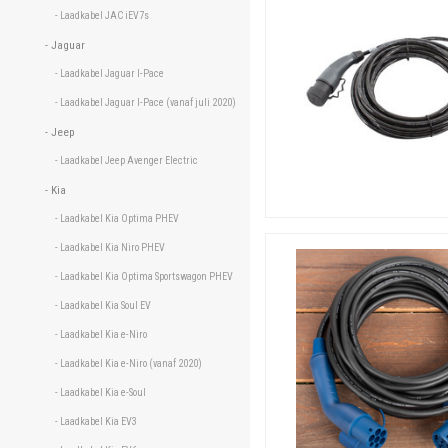
- Laadkabel JAC iEV7s 
- Jaguar 
- Laadkabel Jaguar I-Pace 
- Laadkabel Jaguar I-Pace (vanaf juli 2020) 
- Jeep 
- Laadkabel Jeep Avenger Electric 
- Kia 
- Laadkabel Kia Optima PHEV 
- Laadkabel Kia Niro PHEV 
- Laadkabel Kia Optima Sportswagon PHEV 
- Laadkabel Kia Soul EV 
- Laadkabel Kia e-Niro 
- Laadkabel Kia e-Niro (vanaf 2020) 
- Laadkabel Kia e-Soul 
- Laadkabel Kia EV3 