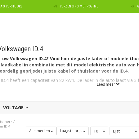
DAAG VERSTUURD
VERZENDING MET POSTNL
G
Volkswagen ID.4
uw Volkswagen ID.4? Vind hier de juiste lader of mobiele thui
laadkabel in combinatie met dit model elektrische auto van 
ordelig geprijsde) juiste kabel of thuislader voor de ID.4.
D.4 heeft een capaciteit van 82 kWh. De lader in de auto laadt via 3
Lees meer
D.4 kan ook laden via 1 fase met maximaal 32A (1 x 7,4kW= 7,4kW).
 de Volkswagen ID.4?
VOLTAGE
n autozijde een aansluiting Type 2 en kan laden via 3 fase met 16 am
.
utomerk
/
ting thuis of op de zaak? In dat geval kunt u ook met maximaal 1 x 32
n ID.4
Alle merken
Laagste prijs
of 22kW (3 x 32A waarvan de ID.4 1 x 32A zal gebruiken) aan laadver