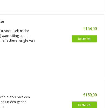
ter
€154,00
ikt voor elektrische
 aansluiting aan de
Bestellen
n effectieve lengte van
€159,00
ische auto’s met een
den uit één geheel
Bestellen
herp.