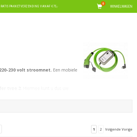
0
WINKELWAGEN
RATIS PAKKETVERZENDING VANAF €75,-
220-230 volt stroomnet.
Een mobiele
der type 2
. Hiermee kunt u dus uw
erweg.
ere range en dus kleinere accu is een
 mobiele lader.
1
2
Volgende Vorige