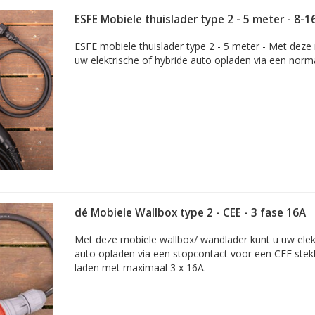
ESFE Mobiele thuislader type 2 - 5 meter - 8-1
ESFE mobiele thuislader type 2 - 5 meter - Met deze 
uw elektrische of hybride auto opladen via een norm
us prima met een mobiele lader.
Deze zijn beveiligd tegen onder 
ders op Acculaders.nl hebben ook de functie ‘automatische herstart’,
 het stroomnet.
et type 1 heeft aan de ene zijde een stekker van het type 1 en aan de
dé Mobiele Wallbox type 2 - CEE - 3 fase 16A
o).
 meer
voor welke auto’s mobiele laders van het type 1
geschikt zijn!
Met deze mobiele wallbox/ wandlader kunt u uw elekt
auto opladen via een stopcontact voor een CEE stekk
laden met maximaal 3 x 16A.
et type 2 heeft aan de ene zijde een stekker van het type 2 en aan de
o).
 meer
voor welke auto’s mobiele laders van het type 2
geschikt zijn!