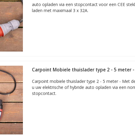
nder meer over het moment waarop het laden gestopt moet worden.
auto opladen via een stopcontact voor een CEE stekk
0-230 volt net.
laden met maximaal 3 x 32A.
tie?
Neem contact met ons op!
Carpoint Mobiele thuislader type 2 - 5 meter 
Carpoint mobiele thuislader type 2 - 5 meter - Met d
u uw elektrische of hybride auto opladen via een no
stopcontact.