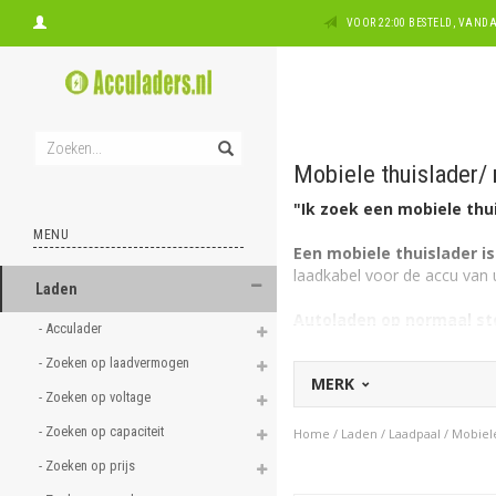
VOOR 22:00 BESTELD, VAN
Mobiele thuislader/ 
"Ik zoek een mobiele thu
MENU
Een mobiele thuislader i
laadkabel voor de accu van 
Laden
Autoladen op normaal st
- Acculader 
elektrische of hybride auto
- Zoeken op laadvermogen 
MERK
Uw auto laden op het sto
- Zoeken op voltage 
avond/nachtje laden voldoen
- Zoeken op capaciteit 
Home
/
Laden
/
Laadpaal
/
Mobiele
- Zoeken op prijs 