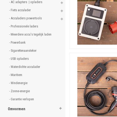
de laadpaal of laadbox.
O
- AC adapters  | opladers 
tegen piekstromen in het 22
- Fiets acculader 
- Acculaders powertools 
Vrijblijvend meer informa
- Professionele laders 
- Meerdere accu's tegelijk laden 
- Powerbank 
- Sigarettenaansteker 
- USB opladers 
- Waterdichte acculader 
- Maritiem 
- Windenergie 
- Zonne-energie 
- Garantie verlopen 
Omvormen