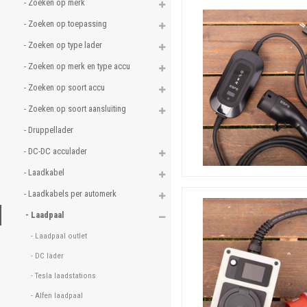
- Zoeken op merk 
- Zoeken op toepassing 
- Zoeken op type lader 
- Zoeken op merk en type accu 
- Zoeken op soort accu 
- Zoeken op soort aansluiting 
- Druppellader 
Autoladen 220 volt kan d
overspanning. De mobiele la
- DC-DC acculader 
bijvoorbeeld een dip zijn in
- Laadkabel 
Mobiele lader type 1
- Laadkabels per automerk 
Een mobiele laadkabel van h
- Laadpaal 
normale stopcontact (schuk
Lees hier meer info, onder
- Laadpaal outlet 
- DC lader 
Mobiele lader type 2
Een mobiele laadkabel van h
- Tesla laadstations 
normale stopcontact (schuk
- Alfen laadpaal 
Lees hier meer info, onder