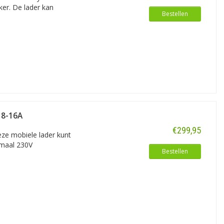
 Ook beschermt dit kastje uw auto
er. De lader kan
Bestellen
- 8-16A
€299,95
eze mobiele lader kunt
rmaal 230V
Bestellen