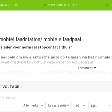
DAAG VERSTUURD
VERZENDING MET POSTNL
G
mobiel laadstation/ mobiele laadpaal
islader voor normaal stopcontact thuis"
s bedoeld om uw elektrische auto op te laden via het normale 
uw elektrische auto vindt u in deze webshop Acculaders.nl.
Lees meer
opcontact?
Dat kan met een
mobiele lader type 1
en
mobiele la
 mobiel opladen via een standaard 230V stopcontact bij u thuis of ond
VOLTAGE
pcontact thuis wordt veel gedaan.
Zeker bij auto’s met een klein
de om weer op pad te kunnen. Dit thuisladen kan uitstekend met een
 thuislader
Alle merken
Laagste prijs