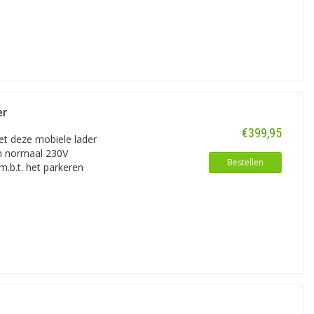
er
€399,95
et deze mobiele lader
en normaal 230V
Bestellen
m.b.t. het parkeren