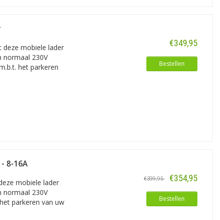
r
€349,95
t deze mobiele lader
en normaal 230V
Bestellen
m.b.t. het parkeren
 - 8-16A
€354,95
€399,95
 deze mobiele lader
en normaal 230V
Bestellen
. het parkeren van uw