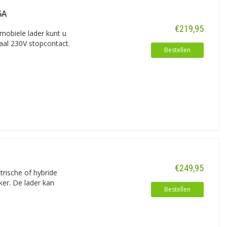
6A
€219,95
mobiele lader kunt u
aal 230V stopcontact.
Bestellen
andere overladen en onder- en
 uitermate handig mocht er
 andere zijde een stekker voor het
€249,95
rische of hybride
er. De lader kan
Bestellen
 andere zijde een stekker voor het