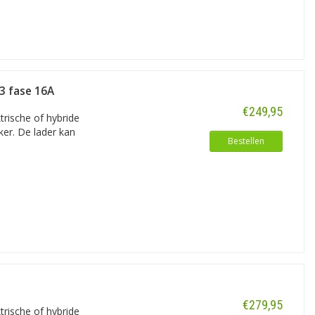
udt alle prijzen zo laag mogelijk, maar
adkabel. Er zit namelijk een soort
he auto en de stroombox.
 3 fase 16A
€249,95
rische of hybride
er. De lader kan
Bestellen
n normaliter wordt verzorgd door
€279,95
rische of hybride