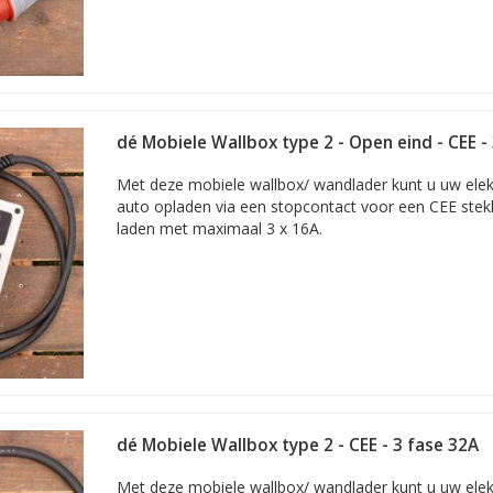
an een mobiele thuislader.
Waarom is deze zo duur? Acculaders.nl ho
 voor de elektrische of hybride auto is méér dan ‘gewoon maar’ een la
rkt dat alle communicatie verzorgt tussen de laadbox in de elektrisc
dé Mobiele Wallbox type 2 - Open eind - CEE -
Met deze mobiele wallbox/ wandlader kunt u uw elekt
auto opladen via een stopcontact voor een CEE stekk
laden met maximaal 3 x 16A.
dé Mobiele Wallbox type 2 - CEE - 3 fase 32A
in feite alle communicatie tussen de lader en de auto, hetgee
Met deze mobiele wallbox/ wandlader kunt u uw elekt