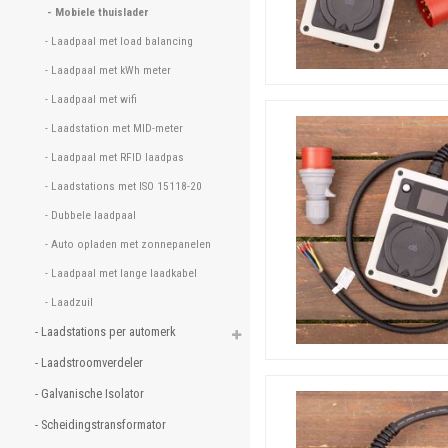
- Mobiele thuislader 
Tot slot, over de prijs v
- Laadpaal met load balancing 
een dergelijke mobiele lader
elektronisch kastje in verwe
- Laadpaal met kWh meter 
- Laadpaal met wifi 
- Laadstation met MID-meter 
- Laadpaal met RFID laadpas 
- Laadstations met ISO 15118-20 
- Dubbele laadpaal 
- Auto opladen met zonnepanelen 
- Laadpaal met lange laadkabel 
- Laadzuil 
- Laadstations per automerk 
- Laadstroomverdeler 
- Galvanische Isolator 
- Scheidingstransformator 
Dit kastje verzorgt dus 