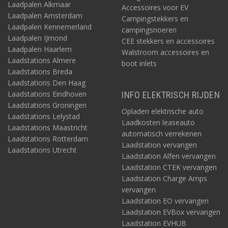
Laadpalen Alkmaar
Accessoires voor EV
Laadpalen Amsterdam
Campingstekkers en
Laadpalen Kennemerland
campingsnoeren
Laadpalen IJmond
CEE stekkers en accessoires
Laadpalen Haarlem
Walstroom accessoires en
Laadstations Almere
boot inlets
Laadstations Breda
Laadstations Den Haag
Laadstations Eindhoven
INFO ELEKTRISCH RIJDEN
Laadstations Groningen
Opladen elektrische auto
Laadstations Lelystad
Laadkosten leaseauto
Laadstations Maastricht
automatisch verrekenen
Laadstations Rotterdam
Laadstation vervangen
Laadstations Utrecht
Laadstation Alfen vervangen
Laadstation CTEK vervangen
Laadstation Charge Amps
vervangen
Laadstation EO vervangen
Laadstation EVBox vervangen
Laadstation EVHUB