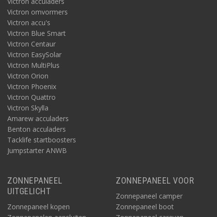
Victron acculaders
Victron omvormers
Victron accu's
Victron Blue Smart
Victron Centaur
Victron EasySolar
Victron MultiPlus
Victron Orion
Victron Phoenix
Victron Quattro
Victron Skylla
Amarew acculaders
Benton acculaders
Tacklife startboosters
Jumpstarter ANWB
ZONNEPANEEL
ZONNEPANEEL VOOR
UITGELICHT
Zonnepaneel camper
Zonnepaneel kopen
Zonnepaneel boot