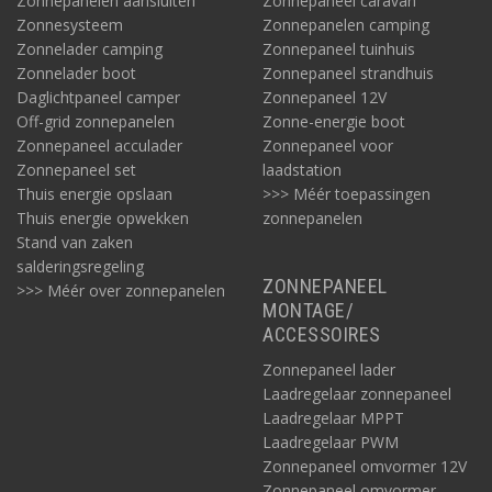
Zonnepanelen aansluiten
Zonnepaneel caravan
Zonnesysteem
Zonnepanelen camping
Zonnelader camping
Zonnepaneel tuinhuis
Zonnelader boot
Zonnepaneel strandhuis
Daglichtpaneel camper
Zonnepaneel 12V
Off-grid zonnepanelen
Zonne-energie boot
Zonnepaneel acculader
Zonnepaneel voor
Zonnepaneel set
laadstation
Thuis energie opslaan
>>> Méér toepassingen
Thuis energie opwekken
zonnepanelen
Stand van zaken
salderingsregeling
ZONNEPANEEL
>>> Méér over zonnepanelen
MONTAGE/
ACCESSOIRES
Zonnepaneel lader
Laadregelaar zonnepaneel
Laadregelaar MPPT
Laadregelaar PWM
Zonnepaneel omvormer 12V
Zonnepaneel omvormer