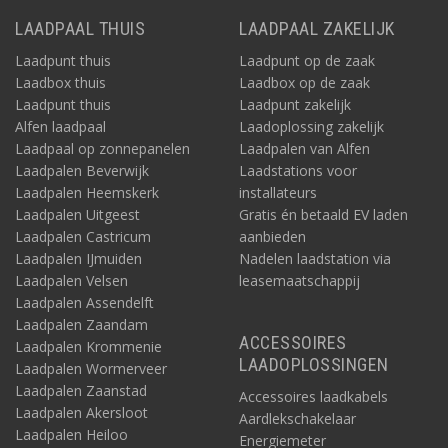
LAADPAAL THUIS
LAADPAAL ZAKELIJK
Laadpunt thuis
Laadpunt op de zaak
Laadbox thuis
Laadbox op de zaak
Laadpunt thuis
Laadpunt zakelijk
Alfen laadpaal
Laadoplossing zakelijk
Laadpaal op zonnepanelen
Laadpalen van Alfen
Laadpalen Beverwijk
Laadstations voor
Laadpalen Heemskerk
installateurs
Laadpalen Uitgeest
Gratis én betaald EV laden
Laadpalen Castricum
aanbieden
Laadpalen IJmuiden
Nadelen laadstation via
Laadpalen Velsen
leasemaatschappij
Laadpalen Assendelft
Laadpalen Zaandam
ACCESSOIRES
Laadpalen Krommenie
LAADOPLOSSINGEN
Laadpalen Wormerveer
Laadpalen Zaanstad
Accessoires laadkabels
Laadpalen Akersloot
Aardlekschakelaar
Laadpalen Heiloo
Energiemeter