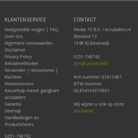
KLANTENSERVICE
CONTACT
Veelgestelde vragen | FAQ
Media 73 B.V. / Acculaders.nl
Over ons
Biesland 13
Algemene voorwaarden
1948 RJ Beverwijk
Disclaimer
Privacy Policy
0251-748742
Betaalmethoden
[email protected]
Verzenden | retourneren |
klachten
KvK nummer: 61011487
Klantenservice
BTW nummer:
Keuzehulp meest gangbare
NL854164315B01
acculaders
Garantie
Wij wijzen u ook op onze
Sitemap
disclaimer
.
Handleidingen en
Productsheets
0251-748742