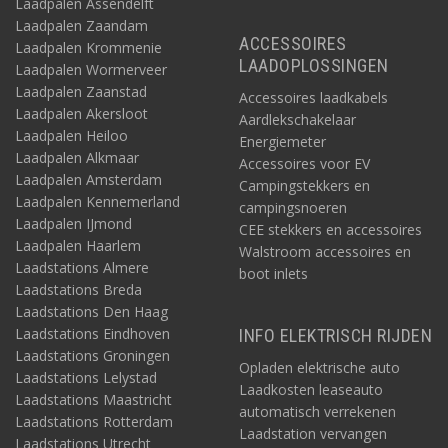
Laadpalen Assendelft
Laadpalen Zaandam
ACCESSOIRES
Laadpalen Krommenie
LAADOPLOSSINGEN
Laadpalen Wormerveer
Laadpalen Zaanstad
Accessoires laadkabels
Laadpalen Akersloot
Aardlekschakelaar
Laadpalen Heiloo
Energiemeter
Laadpalen Alkmaar
Accessoires voor EV
Laadpalen Amsterdam
Campingstekkers en
Laadpalen Kennemerland
campingsnoeren
Laadpalen IJmond
CEE stekkers en accessoires
Laadpalen Haarlem
Walstroom accessoires en
Laadstations Almere
boot inlets
Laadstations Breda
Laadstations Den Haag
Laadstations Eindhoven
INFO ELEKTRISCH RIJDEN
Laadstations Groningen
Opladen elektrische auto
Laadstations Lelystad
Laadkosten leaseauto
Laadstations Maastricht
automatisch verrekenen
Laadstations Rotterdam
Laadstation vervangen
Laadstations Utrecht