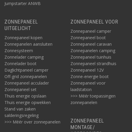
Jumpstarter ANWB
ZONNEPANEEL
ZONNEPANEEL VOOR
UITGELICHT
Zonnepaneel camper
Zonnepaneel kopen
Zonnepaneel boot
Zonnepanelen aansluiten
Zonnepaneel caravan
Zonnesysteem
Zonnepanelen camping
Zonnelader camping
Zonnepaneel tuinhuis
Zonnelader boot
Zonnepaneel strandhuis
Daglichtpaneel camper
Zonnepaneel 12V
Off-grid zonnepanelen
Zonne-energie boot
Zonnepaneel acculader
Zonnepaneel voor
Zonnepaneel set
laadstation
Thuis energie opslaan
>>> Méér toepassingen
Thuis energie opwekken
zonnepanelen
Stand van zaken
salderingsregeling
ZONNEPANEEL
>>> Méér over zonnepanelen
MONTAGE/