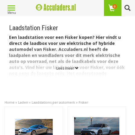
Toggle
0
Menu
navigation
Laadstation Fisker
Een laadstation voor een Fisker kopen? Hier vindt u
direct de laadbox voor uw elektrische of hybride
automodel van Fisker. Acculaders.nl heeft de
laadpalen en wandladers voor dit merk elektrische
auto op voorraad, net als de laadkabels voor deze
auto's. Vind hier uw laadstation voor Fisker, voor óók
Lees meer
nog eens de laagste prijs. Het onderstaande
overzicht leidt u snel en doeltreffend naar het juiste
model.
Per model auto vindt u de daarvoor meest geschikte
laadstations. Zo heeft Fisker één plug-in hybride auto: de
Home
»
Laden
»
Laadstations per automerk
»
Fisker
Karma. Fisker heeft ook een volledig elektrische auto: de
Ocean.
De
Fisker Karma
heeft een accu met een capaciteit
van 20 kWh. De lader in de auto laadt via 1 fase met
maximaal 16A.