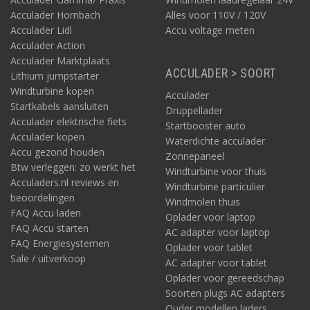
Acculader Hornbach
Alles voor 110V / 120V
Acculader Lidl
Accu voltage meten
Acculader Action
Acculader Marktplaats
ACCULADER > SOORT
Lithium jumpstarter
Windturbine kopen
Acculader
Startkabels aansluiten
Druppellader
Acculader elektrische fiets
Startbooster auto
Acculader kopen
Waterdichte acculader
Accu gezond houden
Zonnepaneel
Btw verleggen: zo werkt het
Windturbine voor thuis
Acculaders.nl reviews en
Windturbine particulier
beoordelingen
Windmolen thuis
FAQ Accu laden
Oplader voor laptop
FAQ Accu starten
AC adapter voor laptop
FAQ Energiesystemen
Oplader voor tablet
Sale / uitverkoop
AC adapter voor tablet
Oplader voor gereedschap
Soorten plugs AC adapters
Ouder modellen laders