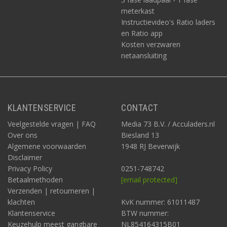
meterkast
Instructievideo's Ratio laders
en Ratio app
Kosten verzwaren
netaansluiting
KLANTENSERVICE
CONTACT
Veelgestelde vragen | FAQ
Media 73 B.V. / Acculaders.nl
Over ons
Biesland 13
Algemene voorwaarden
1948 RJ Beverwijk
Disclaimer
Privacy Policy
0251-748742
Betaalmethoden
[email protected]
Verzenden | retourneren |
klachten
KvK nummer: 61011487
Klantenservice
BTW nummer:
Keuzehulp meest gangbare
NL854164315B01