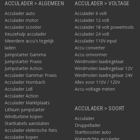
ACCULADER > ALGEMEEN
ACCULADER > VOLTAGE
Acculader auto
Acculader 6 volt
Acculader motor
Acculader 12 volt
Acculader scooter
Acculader 18 volt powertools
Keuzehulp acculader
Acculader 24 volt
Meerdere accu's tegelijk
Acculader 110V input
laden
Accu converter
Jumpstarter Gamma
Accu omvormer
Jumpstarter Praxis
Windmolen laadregelaar
Jumpstarter Action
Windmolen laadregelaar 12V
Acculader Gamma/ Praxis
Windmolen laadregelaar 24V
Acculader Hornbach
Alles voor 110V / 120V
Acculader Lidl
Accu voltage meten
Acculader Action
Acculader Marktplaats
ACCULADER > SOORT
Lithium jumpstarter
Windturbine kopen
Acculader
Startkabels aansluiten
Druppellader
Acculader elektrische fiets
Startbooster auto
Acculader kopen
Waterdichte acculader