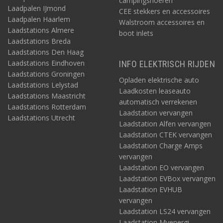
campingsnoeren
Laadpalen IJmond
CEE stekkers en accessoires
Laadpalen Haarlem
Walstroom accessoires en
Laadstations Almere
boot inlets
Laadstations Breda
Laadstations Den Haag
Laadstations Eindhoven
INFO ELEKTRISCH RIJDEN
Laadstations Groningen
Opladen elektrische auto
Laadstations Lelystad
Laadkosten leaseauto
Laadstations Maastricht
automatisch verrekenen
Laadstations Rotterdam
Laadstation vervangen
Laadstations Utrecht
Laadstation Alfen vervangen
Laadstation CTEK vervangen
Laadstation Charge Amps
vervangen
Laadstation EO vervangen
Laadstation EVBox vervangen
Laadstation EVHUB
vervangen
Laadstation LS24 vervangen
Laadstation Myenergi