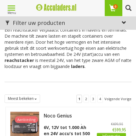
Toggle
0
Menu
navigation
Acculader voor een reachstacker
Filter uw producten
Een reachstacker verplaatst containers in havens en terminals.
De machine tilt zware lasten en stapelt containers over
meerdere rijen. Door het hoge vermogen en het intensieve
gebruik stelt dit soort werkvoertuig hoge eisen aan elektrische
systemen en betrouwbaarheid. De 24V (start)accu van een
reachstacker
is meestal 24V, van het type zware AGM of natte
loodzuur en vraagt om bijgaande
laders
.
Meest bekeken
1
2
3
4
Volgende Vorige
Noco Genius
Aanbieding
GENIUSPRO25
€699,95
6V/12V/24V - 25A
6V, 12V tot 1.000 Ah
€599,95
en 24V accu's tot 500
Informatie