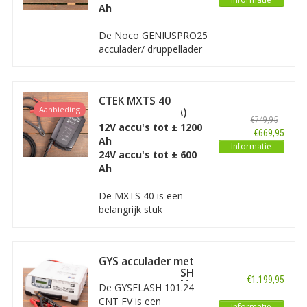
Ah
De Noco GENIUSPRO25
acculader/ druppellader
is een geavanceerde,
processorgestuurde
acculader bedoeld voor
CTEK MXTS 40
6V en 12V accu’s tot
Aanbieding
(12/24V - 40/20A)
1000Ah en 24V accu's
€749,95
12V accu's tot ± 1200
tot 500Ah. Geschikt voor
€669,95
Ah
alle soorten loodzuur
Informatie
24V accu's tot ± 600
accu's en lithium accu's.
Ah
De MXTS 40 is een
belangrijk stuk
gereedschap voor
universeel gebruik in
werkplaatsen of
GYS acculader met
showrooms met 12 V en
voeding GYSFLASH
24 V toepassingen. De
€1.199,95
101.24 CNT FV 5M
De GYSFLASH 101.24
MXTS 40 zowel een
CNT FV is een
lader als een
Informatie