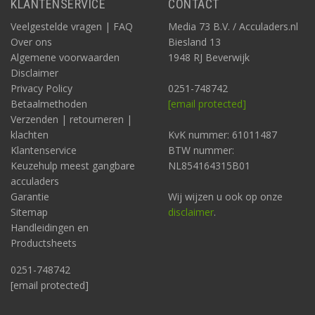
KLANTENSERVICE
CONTACT
Veelgestelde vragen | FAQ
Media 73 B.V. / Acculaders.nl
Over ons
Biesland 13
Algemene voorwaarden
1948 RJ Beverwijk
Disclaimer
Privacy Policy
0251-748742
Betaalmethoden
[email protected]
Verzenden | retourneren |
klachten
KvK nummer: 61011487
Klantenservice
BTW nummer:
Keuzehulp meest gangbare
NL854164315B01
acculaders
Garantie
Wij wijzen u ook op onze
Sitemap
disclaimer
.
Handleidingen en
Productsheets
0251-748742
[email protected]