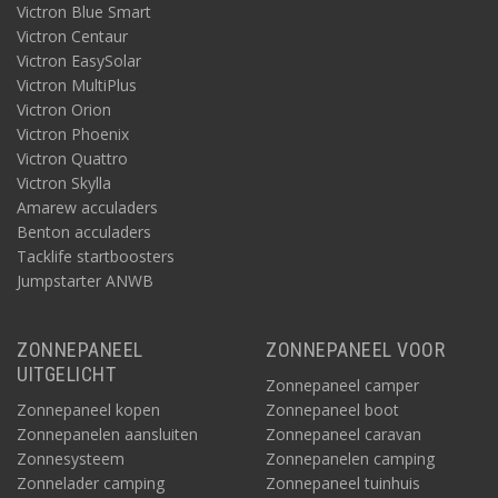
Victron Blue Smart
Victron Centaur
Victron EasySolar
Victron MultiPlus
Victron Orion
Victron Phoenix
Victron Quattro
Victron Skylla
Amarew acculaders
Benton acculaders
Tacklife startboosters
Jumpstarter ANWB
ZONNEPANEEL
ZONNEPANEEL VOOR
UITGELICHT
Zonnepaneel camper
Zonnepaneel kopen
Zonnepaneel boot
Zonnepanelen aansluiten
Zonnepaneel caravan
Zonnesysteem
Zonnepanelen camping
Zonnelader camping
Zonnepaneel tuinhuis