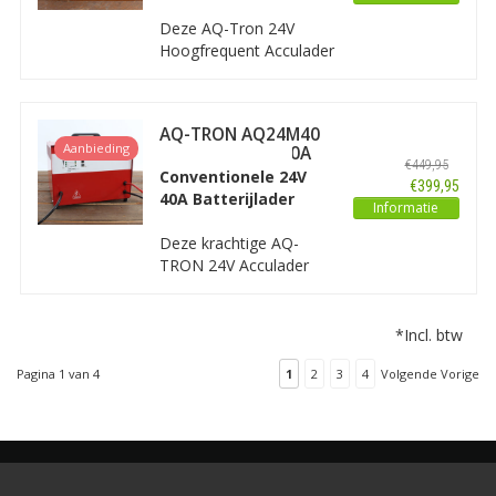
showroom en diagnose.
Deze AQ-Tron 24V
Hoogfrequent Acculader
(30A) is zeer geschikt
voor het snel en veilig
laden van natte accu's
AQ-TRON AQ24M40
van heftrucks, schaarlift-
Aanbieding
Acculader 24V 40A
wagens, schrob-
€449,95
Wa
Conventionele 24V
zuigmachines,
€399,95
40A Batterijlader
golfbuggy's, grote
Informatie
schepen en soortgelijke
Deze krachtige AQ-
toepassingen.
TRON 24V Acculader
levert 40A aan
laadvermogen en is zeer
geschikt voor het snel
*Incl. btw
en veilig laden van
heftrucks, schaarliften,
Pagina 1 van 4
1
2
3
4
Volgende Vorige
hoogwerkers, schrop-
veegmachines,
golfbuggy's, schepen en
soortgelijke
toepassingen.