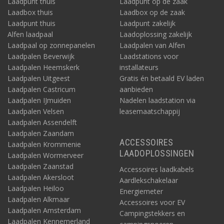
Laadpunt thuis
Laadpunt op de zaak
Laadbox thuis
Laadbox op de zaak
Laadpunt thuis
Laadpunt zakelijk
Alfen laadpaal
Laadoplossing zakelijk
Laadpaal op zonnepanelen
Laadpalen van Alfen
Laadpalen Beverwijk
Laadstations voor
Laadpalen Heemskerk
installateurs
Laadpalen Uitgeest
Gratis én betaald EV laden
Laadpalen Castricum
aanbieden
Laadpalen IJmuiden
Nadelen laadstation via
Laadpalen Velsen
leasemaatschappij
Laadpalen Assendelft
Laadpalen Zaandam
ACCESSOIRES
Laadpalen Krommenie
LAADOPLOSSINGEN
Laadpalen Wormerveer
Laadpalen Zaanstad
Accessoires laadkabels
Laadpalen Akersloot
Aardlekschakelaar
Laadpalen Heiloo
Energiemeter
Laadpalen Alkmaar
Accessoires voor EV
Laadpalen Amsterdam
Campingstekkers en
Laadpalen Kennemerland