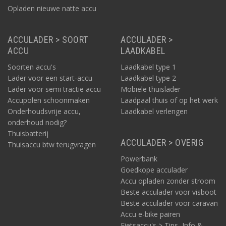
Opladen nieuwe natte accu
ACCULADER > SOORT
ACCULADER >
ACCU
LAADKABEL
Soorten accu's
Laadkabel type 1
Lader voor een start-accu
Laadkabel type 2
Lader voor semi tractie accu
Mobiele thuislader
Accupolen schoonmaken
Laadpaal thuis of op het werk
Onderhoudsvrije accu,
Laadkabel verlengen
onderhoud nodig?
Thuisbatterij
ACCULADER > OVERIG
Thuisaccu btw terugvragen
Powerbank
Goedkope acculader
Accu opladen zonder stroom
Beste acculader voor visboot
Beste acculader voor caravan
Accu e-bike pairen
Fietsaccu's > Tips, Info &