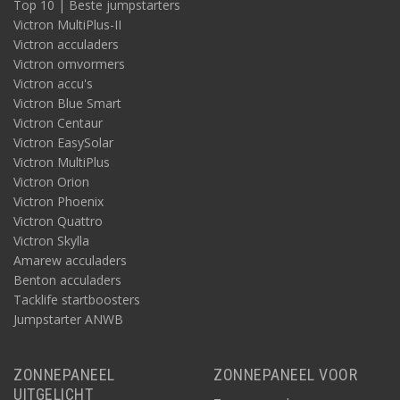
Top 10 | Beste jumpstarters
Victron MultiPlus-II
Victron acculaders
Victron omvormers
Victron accu's
Victron Blue Smart
Victron Centaur
Victron EasySolar
Victron MultiPlus
Victron Orion
Victron Phoenix
Victron Quattro
Victron Skylla
Amarew acculaders
Benton acculaders
Tacklife startboosters
Jumpstarter ANWB
ZONNEPANEEL
ZONNEPANEEL VOOR
UITGELICHT