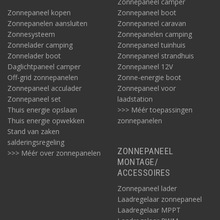
Zonnepaneel camper
Zonnepaneel kopen
Zonnepaneel boot
Zonnepanelen aansluiten
Zonnepaneel caravan
Zonnesysteem
Zonnepanelen camping
Zonnelader camping
Zonnepaneel tuinhuis
Zonnelader boot
Zonnepaneel strandhuis
Daglichtpaneel camper
Zonnepaneel 12V
Off-grid zonnepanelen
Zonne-energie boot
Zonnepaneel acculader
Zonnepaneel voor
Zonnepaneel set
laadstation
Thuis energie opslaan
>>> Méér toepassingen
Thuis energie opwekken
zonnepanelen
Stand van zaken
salderingsregeling
ZONNEPANEEL
>>> Méér over zonnepanelen
MONTAGE/
ACCESSOIRES
Zonnepaneel lader
Laadregelaar zonnepaneel
Laadregelaar MPPT