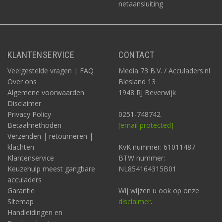
netaansluiting
KLANTENSERVICE
CONTACT
Veelgestelde vragen | FAQ
Media 73 B.V. / Acculaders.nl
Over ons
Biesland 13
Algemene voorwaarden
1948 RJ Beverwijk
Disclaimer
Privacy Policy
0251-748742
Betaalmethoden
[email protected]
Verzenden | retourneren |
klachten
KvK nummer: 61011487
Klantenservice
BTW nummer:
Keuzehulp meest gangbare
NL854164315B01
acculaders
Garantie
Wij wijzen u ook op onze
Sitemap
disclaimer
.
Handleidingen en