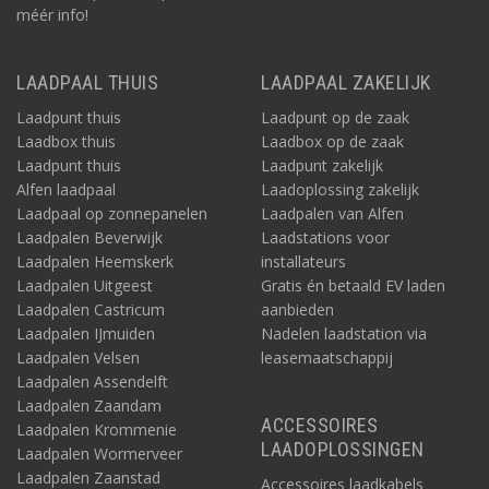
méér info!
LAADPAAL THUIS
LAADPAAL ZAKELIJK
Laadpunt thuis
Laadpunt op de zaak
Laadbox thuis
Laadbox op de zaak
Laadpunt thuis
Laadpunt zakelijk
Alfen laadpaal
Laadoplossing zakelijk
Laadpaal op zonnepanelen
Laadpalen van Alfen
Laadpalen Beverwijk
Laadstations voor
Laadpalen Heemskerk
installateurs
Laadpalen Uitgeest
Gratis én betaald EV laden
Laadpalen Castricum
aanbieden
Laadpalen IJmuiden
Nadelen laadstation via
Laadpalen Velsen
leasemaatschappij
Laadpalen Assendelft
Laadpalen Zaandam
ACCESSOIRES
Laadpalen Krommenie
LAADOPLOSSINGEN
Laadpalen Wormerveer
Laadpalen Zaanstad
Accessoires laadkabels