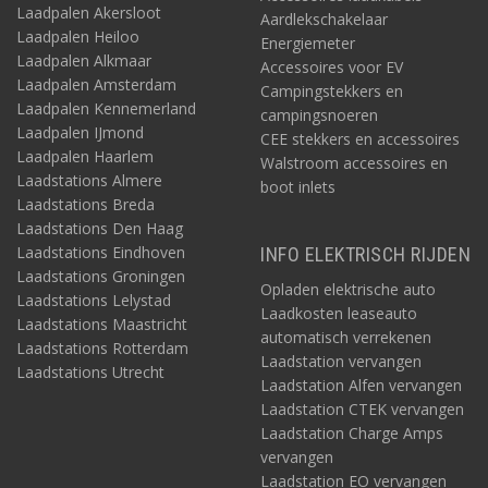
Laadpalen Akersloot
Aardlekschakelaar
Laadpalen Heiloo
Energiemeter
Laadpalen Alkmaar
Accessoires voor EV
Laadpalen Amsterdam
Campingstekkers en
Laadpalen Kennemerland
campingsnoeren
Laadpalen IJmond
CEE stekkers en accessoires
Laadpalen Haarlem
Walstroom accessoires en
Laadstations Almere
boot inlets
Laadstations Breda
Laadstations Den Haag
Laadstations Eindhoven
INFO ELEKTRISCH RIJDEN
Laadstations Groningen
Opladen elektrische auto
Laadstations Lelystad
Laadkosten leaseauto
Laadstations Maastricht
automatisch verrekenen
Laadstations Rotterdam
Laadstation vervangen
Laadstations Utrecht
Laadstation Alfen vervangen
Laadstation CTEK vervangen
Laadstation Charge Amps
vervangen
Laadstation EO vervangen