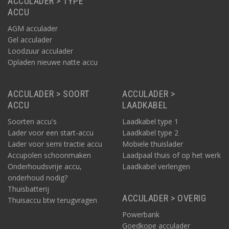
ACCULADER > TYPE
ACCU
AGM acculader
Gel acculader
Loodzuur acculader
Opladen nieuwe natte accu
ACCULADER > SOORT
ACCULADER >
ACCU
LAADKABEL
Soorten accu's
Laadkabel type 1
Lader voor een start-accu
Laadkabel type 2
Lader voor semi tractie accu
Mobiele thuislader
Accupolen schoonmaken
Laadpaal thuis of op het werk
Onderhoudsvrije accu,
Laadkabel verlengen
onderhoud nodig?
Thuisbatterij
ACCULADER > OVERIG
Thuisaccu btw terugvragen
Powerbank
Goedkope acculader