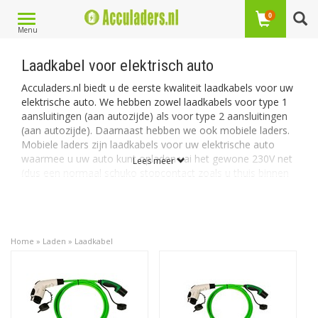
Toggle
0
Menu
navigation
Laadkabel voor elektrisch auto
Acculaders.nl biedt u de eerste kwaliteit laadkabels voor uw
elektrische auto. We hebben zowel laadkabels voor type 1
aansluitingen (aan autozijde) als voor type 2 aansluitingen
(aan autozijde). Daarnaast hebben we ook mobiele laders.
Mobiele laders zijn laadkabels voor uw elektrische auto
waarmee u uw auto kunt opladen vai het gewone 230V net
Lees meer
(dus een normaal schuko stopcontact zoals u thuis binnen
heeft).
Accessoires
Naast de laadkabels bieden we ook een aantal handige
Home
»
Laden
»
Laadkabel
accessoires aan. De accessoires zijn vooral bedoeld voor
het netjes opbergen van uw laadsnoer. Zo hebben we de
laadkabeltas voor het netjes opbergen van de kabel in uw
auto en verder hebben we de stekkerhouders en
kabelhouders om uw kabel netjes binnen of buiten te
kunnen opbergen.