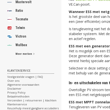
Mastervolt
VE.Can-poort.
Ratio
Wanneer ESS met net
Is het grootste deel van 
Tecmate
een (zeer efficiënte) omze
Telwin
Is teruglevering niet het
stabieler systeem. Met d
Victron
en actief regelen.
Wallbox
ESS met een generator
Het is mogelijk om een ES
Meer merken
Deze generator dient dan 
vereist hierbij speciale aa
Selecteer in deze setting
KLANTENSERVICE
met behulp van de generat
Veelgestelde vragen | FAQ
Over ons
In- en uitschakelen van 
Algemene voorwaarden
Disclaimer
Overtollige PV stroom teru
Privacy Policy
een ESS met netgekoppe
Betaalmethoden
Verzenden | retourneren | klachten
ESS met MPPT zonnela
Klantenservice
Terugleveren van PV voedin
Keuzehulp meest gangbare acculaders