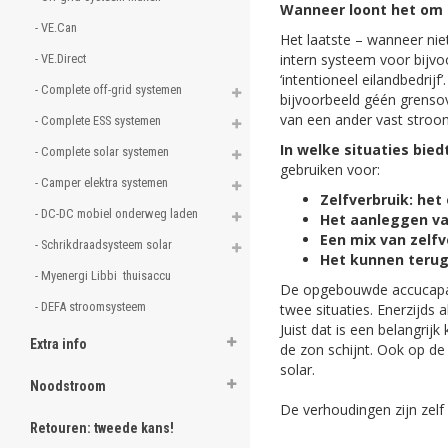
Wanneer loont het om 
- VE.Can 
Het laatste – wanneer nie
intern systeem voor bijvo
- VE.Direct 
‘intentioneel eilandbedrij
- Complete off-grid systemen 
bijvoorbeeld géén grensov
van een ander vast stroomn
- Complete ESS systemen 
In welke situaties bied
- Complete solar systemen 
gebruiken voor:
- Camper elektra systemen 
Zelfverbruik: he
- DC-DC mobiel onderweg laden 
Het aanleggen v
Een mix van zelf
- Schrikdraadsysteem solar 
Het kunnen terugl
- Myenergi Libbi  thuisaccu  
De opgebouwde accucapaci
- DEFA stroomsysteem 
twee situaties. Enerzijds 
Juist dat is een belangr
Extra info
de zon schijnt. Ook op d
solar.
Noodstroom
De verhoudingen zijn zelf i
Retouren: tweede kans!