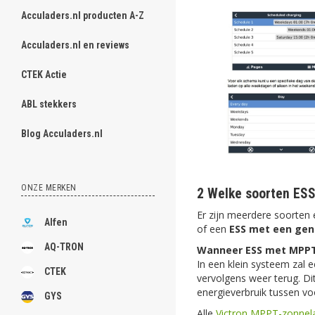
Acculaders.nl producten A-Z
Acculaders.nl en reviews
CTEK Actie
ABL stekkers
Blog Acculaders.nl
ONZE MERKEN
2 Welke soorten ESS 
Er zijn meerdere soorten
Alfen
of een
ESS met een gen
AQ-TRON
Wanneer ESS met MPPT
In een klein systeem zal
CTEK
vervolgens weer terug. Dit
energieverbruik tussen vo
GYS
Alle
Victron MPPT-zonnel