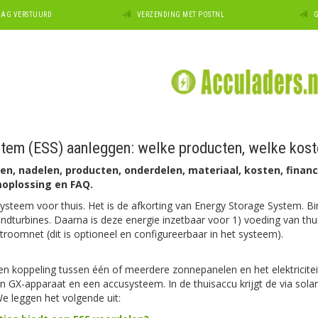
DAAG VERSTUURD
VERZENDING MET POSTNL
G
tem (ESS) aanleggen: welke producten, welke kost
elen, nadelen, producten, onderdelen, materiaal, kosten, finan
moplossing en FAQ.
ysteem voor thuis. Het is de afkorting van Energy Storage System. B
indturbines. Daarna is deze energie inzetbaar voor 1) voeding van th
troomnet (dit is optioneel en configureerbaar in het systeem).
een koppeling tussen één of meerdere zonnepanelen en het elektricite
n GX-apparaat en een accusysteem. In de thuisaccu krijgt de via sol
We leggen het volgende uit: