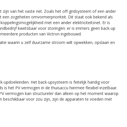
t zijn van het vaste net. Zoals het off-gridsysteem of een ander
t een zogeheten omvormerprioriteit. Dit staat ook bekend als
r koppelingsmogelijkheid met een ander elektriciteitsnet. Er is
andbedrijf kwetsbaar voor storingen: er is immers geen back-up
 in meerdere producten van Victron ingebouwd.
uatie waarin u zelf duurzame stroom wilt opwekken, opslaan en
-updoeleinden. Het back-upsysteem is feitelijk handig voor
jds is het PV vermogen in de thuisaccu hiermee flexibel inzetbaar.
t PV vermogen kan structureler dan alleen op het moment waarop
beschikbaar voor zou zijn, zijn de apparaten te voeden met