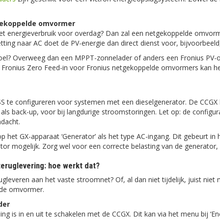
gekoppelde omvormer
het energieverbruik voor overdag? Dan zal een netgekoppelde omvormer
tting naar AC doet de PV-energie dan direct dienst voor, bijvoorbeeld,
 doel? Overweeg dan een MPPT-zonnelader of anders een Fronius PV-om
e Fronius Zero Feed-in voor Fronius netgekoppelde omvormers kan 
S te configureren voor systemen met een dieselgenerator. De CCGX he
als back-up, voor bij langdurige stroomstoringen. Let op: de configura
ndacht.
 op het GX-apparaat ‘Generator’ als het type AC-ingang. Dit gebeurt i
or mogelijk. Zorg wel voor een correcte belasting van de generator, 
teruglevering: hoe werkt dat?
gleveren aan het vaste stroomnet? Of, al dan niet tijdelijk, juist ni
lde omvormer.
der
g is in en uit te schakelen met de CCGX. Dit kan via het menu bij ‘En