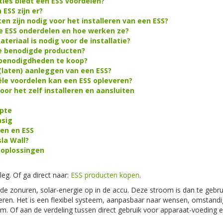
ties biedt een ESS voordelen?
ESS zijn er?
n zijn nodig voor het installeren van een ESS?
 ESS onderdelen en hoe werken ze?
teriaal is nodig voor de installatie?
e benodigde producten?
 benodigdheden te koop?
(laten) aanleggen van een ESS?
ële voordelen kan een ESS opleveren?
or het zelf installeren en aansluiten
epte
asig
en en ESS
la Wall?
 oplossingen
leg. Of ga direct naar:
ESS producten kopen
.
de zonuren, solar-energie op in de accu. Deze stroom is dan te gebr
reren. Het is een flexibel systeem, aanpasbaar naar wensen, omstan
 Of aan de verdeling tussen direct gebruik voor apparaat-voeding en