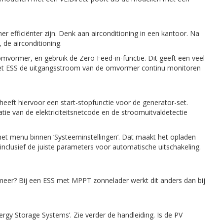
 efficiënter zijn. Denk aan airconditioning in een kantoor. Na
 de airconditioning.
vormer, en gebruik de Zero Feed-in-functie. Dit geeft een veel
het ESS de uitgangsstroom van de omvormer continu monitoren
eft hiervoor een start-stopfunctie voor de generator-set.
tie van de elektriciteitsnetcode en de stroomuitvaldetectie
n het menu binnen ‘Systeeminstellingen’. Dat maakt het opladen
inclusief de juiste parameters voor automatische uitschakeling.
et meer? Bij een ESS met MPPT zonnelader werkt dit anders dan bij
ergy Storage Systems’. Zie verder de handleiding. Is de PV