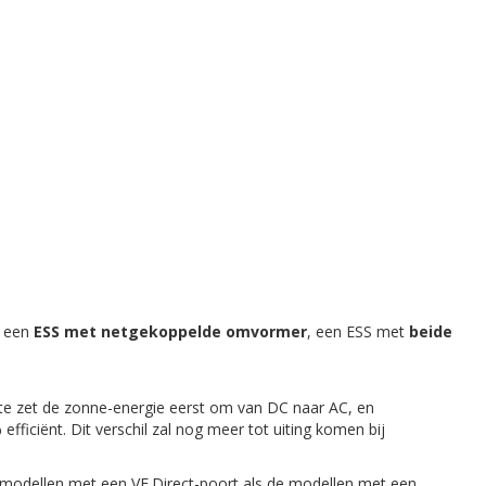
, een
ESS met netgekoppelde omvormer
, een ESS met
beide
te zet de zonne-energie eerst om van DC naar AC, en
efficiënt. Dit verschil zal nog meer tot uiting komen bij
 modellen met een VE.Direct-poort als de modellen met een