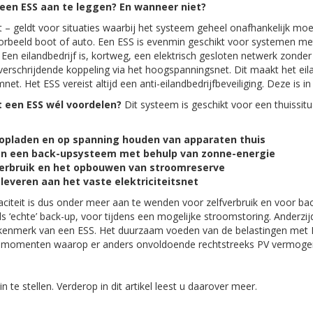
een ESS aan te leggen? En wanneer niet?
t – geldt voor situaties waarbij het systeem geheel onafhankelijk moe
orbeeld boot of auto. Een ESS is evenmin geschikt voor systemen me
f’. Een eilandbedrijf is, kortweg, een elektrisch gesloten netwerk zonde
erschrijdende koppeling via het hoogspanningsnet. Dit maakt het eil
et. Het ESS vereist altijd een anti-eilandbedrijfbeveiliging. Deze is
t een ESS wél voordelen?
Dit systeem is geschikt voor een thuissit
t opladen en op spanning houden van apparaten thuis
an een back-upsysteem met behulp van zonne-energie
verbruik en het opbouwen van stroomreserve
everen aan het vaste elektriciteitsnet
teit is dus onder meer aan te wenden voor zelfverbruik en voor back
als ‘echte’ back-up, voor tijdens een mogelijke stroomstoring. Anderzi
ijk kenmerk van een ESS. Het duurzaam voeden van de belastingen me
e momenten waarop er anders onvoldoende rechtstreeks PV vermogen 
n te stellen. Verderop in dit artikel leest u daarover meer.