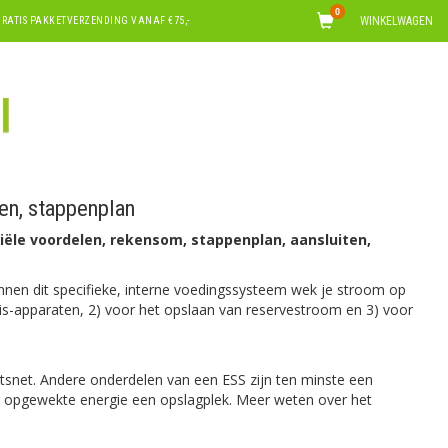
0
WINKELWAGEN
RATIS PAKKETVERZENDING VANAF €75,-
en, stappenplan
ciële voordelen, rekensom, stappenplan, aansluiten,
innen dit specifieke, interne voedingssysteem wek je stroom op
uis-apparaten, 2) voor het opslaan van reservestroom en 3) voor
itsnet. Andere onderdelen van een ESS zijn ten minste een
ar opgewekte energie een opslagplek. Meer weten over het