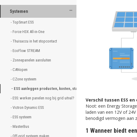
Systemen
- TopSmart ESS 
- Force H3X All-in-One 
- Thuisaccu in het stopcontact 
- EcoFlow STREAM 
- Zonnepanelen aansluiten
- CANopen 
- CZone systeem 
- ESS aanleggen producten, kosten, stappen
- ESS: werken panelen nog bij grid uitval?
Verschil tussen ESS en 
Noot: een Energy Storage
- Victron Dynamic ESS 
laden van een 12V of 24V 
- ESS systeem 
benodigd vermogen aan 
- MasterBus 
1 Wanneer biedt ee
- Off-grid systeem maken