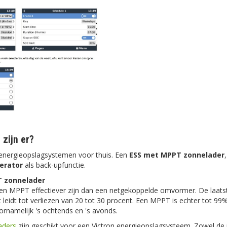
zijn er?
 energieopslagsystemen voor thuis. Een
ESS met MPPT zonnelader
erator
als back-upfunctie.
 zonnelader
 een MPPT effectiever zijn dan een netgekoppelde omvormer. De laats
 leidt tot verliezen van 20 tot 30 procent. Een MPPT is echter tot 99% 
ornamelijk 's ochtends en 's avonds.
aders
zijn geschikt voor een Victron energieopslagsysteem. Zowel de