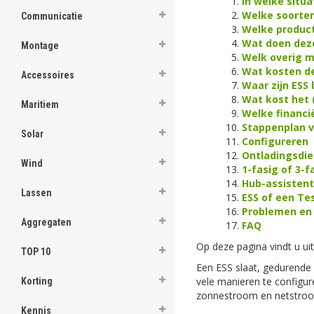
In welke situa
Welke soorten 
Communicatie
Welke producte
Wat doen deze
Montage
Welk overig ma
Wat kosten d
Accessoires
Waar zijn ESS
Wat kost het 
Maritiem
Welke financi
Stappenplan vo
Solar
Configureren
Ontladingsdi
Wind
1-fasig of 3-f
Hub-assistent
Lassen
ESS of een Tes
Problemen en
Aggregaten
FAQ
Op deze pagina vindt u uit
TOP 10
Een ESS slaat, gedurende 
vele manieren te configu
Korting
zonnestroom en netstroom.
Kennis