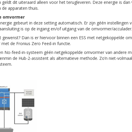
 geldt dit uiteraard alleen voor het terugleveren. Deze energie is d
 de apparaten thuis.
e omvormer
ergie gebeurt in deze setting automatisch. Er zijn géén instellingen
n aansluiting is op de ingang en/of uitgang van de omvormer/acculader
iet gewenst? Dan is er hiervoor binnen een ESS met netgekoppelde o
et de Fronius Zero Feed-in functie.
een No-feed-in-systeem géén netgekoppelde omvormer van andere mer
nmin de Hub-2-assistent als alternatieve methode. Zo’n niet-volmaakt
ysteem.