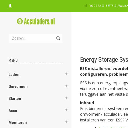
VOOR 22:00 BESTELD, VAN
Energy Storage Sys
MENU
ESS installeren: voord
configureren, problee
Laden
ESS is een energieopslags
Omvormen
via de zon of eventueel w
teruggave aan het vaste s
Starten
Inhoud
Er is binnen dit systeem 
Accu
omvormer / acculader, ee
installeren van een ESS? 
Monitoren