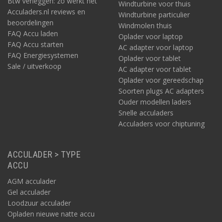
Btw verleggen: zo werkt het
Windturbine voor thuis
Acculaders.nl reviews en
Windturbine particulier
beoordelingen
Windmolen thuis
FAQ Accu laden
Oplader voor laptop
FAQ Accu starten
AC adapter voor laptop
FAQ Energiesystemen
Oplader voor tablet
Sale / uitverkoop
AC adapter voor tablet
Oplader voor gereedschap
Soorten plugs AC adapters
Ouder modellen laders
Snelle acculaders
Acculaders voor chiptuning
ACCULADER > TYPE
ACCU
AGM acculader
Gel acculader
Loodzuur acculader
Opladen nieuwe natte accu