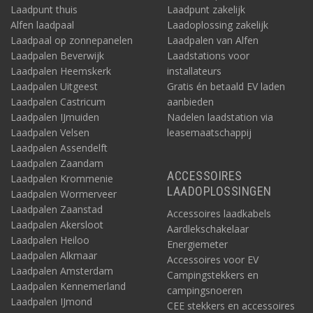
Laadpunt thuis
Laadpunt zakelijk
Alfen laadpaal
Laadoplossing zakelijk
Laadpaal op zonnepanelen
Laadpalen van Alfen
Laadpalen Beverwijk
Laadstations voor
Laadpalen Heemskerk
installateurs
Laadpalen Uitgeest
Gratis én betaald EV laden
Laadpalen Castricum
aanbieden
Laadpalen IJmuiden
Nadelen laadstation via
Laadpalen Velsen
leasemaatschappij
Laadpalen Assendelft
Laadpalen Zaandam
ACCESSOIRES
Laadpalen Krommenie
LAADOPLOSSINGEN
Laadpalen Wormerveer
Laadpalen Zaanstad
Accessoires laadkabels
Laadpalen Akersloot
Aardlekschakelaar
Laadpalen Heiloo
Energiemeter
Laadpalen Alkmaar
Accessoires voor EV
Laadpalen Amsterdam
Campingstekkers en
Laadpalen Kennemerland
campingsnoeren
Laadpalen IJmond
CEE stekkers en accessoires