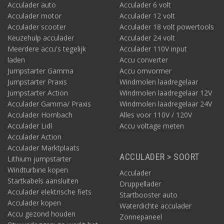
Acculader auto
Acculader 6 volt
Acculader motor
Acculader 12 volt
Acculader scooter
Acculader 18 volt powertools
Keuzehulp acculader
Acculader 24 volt
Meerdere accu's tegelijk
Acculader 110V input
laden
Accu converter
Jumpstarter Gamma
Accu omvormer
Jumpstarter Praxis
Windmolen laadregelaar
Jumpstarter Action
Windmolen laadregelaar 12V
Acculader Gamma/ Praxis
Windmolen laadregelaar 24V
Acculader Hornbach
Alles voor 110V / 120V
Acculader Lidl
Accu voltage meten
Acculader Action
Acculader Marktplaats
ACCULADER > SOORT
Lithium jumpstarter
Windturbine kopen
Acculader
Startkabels aansluiten
Druppellader
Acculader elektrische fiets
Startbooster auto
Acculader kopen
Waterdichte acculader
Accu gezond houden
Zonnepaneel