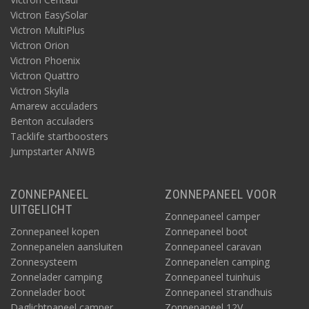
Victron EasySolar
Victron MultiPlus
Victron Orion
Victron Phoenix
Victron Quattro
Victron Skylla
Amarew acculaders
Benton acculaders
Tacklife startboosters
Jumpstarter ANWB
ZONNEPANEEL
ZONNEPANEEL VOOR
UITGELICHT
Zonnepaneel camper
Zonnepaneel kopen
Zonnepaneel boot
Zonnepanelen aansluiten
Zonnepaneel caravan
Zonnesysteem
Zonnepanelen camping
Zonnelader camping
Zonnepaneel tuinhuis
Zonnelader boot
Zonnepaneel strandhuis
Daglichtpaneel camper
Zonnepaneel 12V