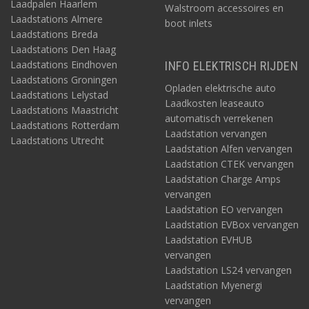
Laadpalen Haarlem
Walstroom accessoires en
Laadstations Almere
boot inlets
Laadstations Breda
Laadstations Den Haag
Laadstations Eindhoven
INFO ELEKTRISCH RIJDEN
Laadstations Groningen
Opladen elektrische auto
Laadstations Lelystad
Laadkosten leaseauto
Laadstations Maastricht
automatisch verrekenen
Laadstations Rotterdam
Laadstation vervangen
Laadstations Utrecht
Laadstation Alfen vervangen
Laadstation CTEK vervangen
Laadstation Charge Amps
vervangen
Laadstation EO vervangen
Laadstation EVBox vervangen
Laadstation EVHUB
vervangen
Laadstation LS24 vervangen
Laadstation Myenergi
vervangen