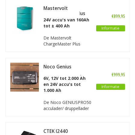
laden van 24V accu's. De
Mastervolt
Skylla-TG is licht en
ChargeMaster Plus
compact en de laad-
€899,95
24/40-3
24V accu's van 160Ah
spanning kan aangepast
tot ± 400 Ah
worden aan elk type
Informatie
open of gesloten accu.
De Mastervolt
Met GL goedkeuring.
ChargeMaster Plus
24/40-3 is een nieuwe
generatie stille krachtige
acculader/ druppellader
Noco Genius
van hoge kwaliteit
GENIUSPRO50
bedoeld voor het laden
€999,95
6V/12V/24V - 50A
6V, 12V tot 2.000 Ah
en onderhouden van
en 24V accu's tot
24V accu's van 160Ah
Informatie
1.000 Ah
tot ongeveer 400Ah.
De Noco GENIUSPRO50
acculader/ druppellader
is een geavanceerde,
processorgestuurde
acculader bedoeld voor
CTEK I2440
6V en 12V accu’s tot