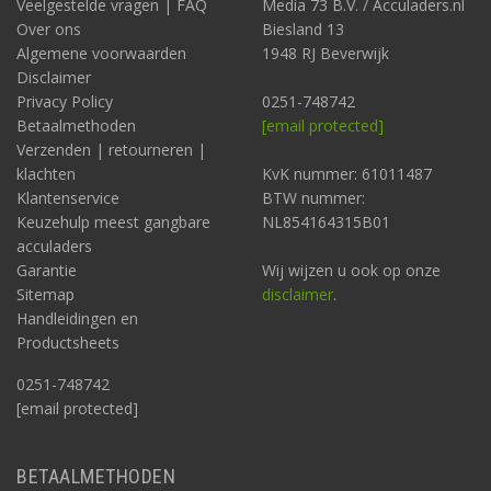
Veelgestelde vragen | FAQ
Media 73 B.V. / Acculaders.nl
Over ons
Biesland 13
Algemene voorwaarden
1948 RJ Beverwijk
Disclaimer
Privacy Policy
0251-748742
Betaalmethoden
[email protected]
Verzenden | retourneren |
klachten
KvK nummer: 61011487
Klantenservice
BTW nummer:
Keuzehulp meest gangbare
NL854164315B01
acculaders
Garantie
Wij wijzen u ook op onze
Sitemap
disclaimer
.
Handleidingen en
Productsheets
0251-748742
[email protected]
BETAALMETHODEN