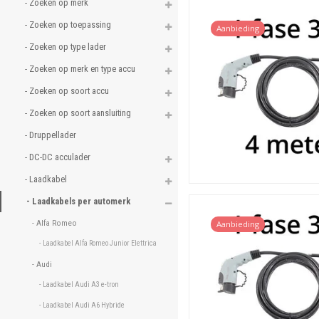
- Zoeken op merk 
- Zoeken op toepassing 
Aanbieding
- Zoeken op type lader 
- Zoeken op merk en type accu 
- Zoeken op soort accu 
- Zoeken op soort aansluiting 
- Druppellader 
- DC-DC acculader 
- Laadkabel 
- Laadkabels per automerk 
- Alfa Romeo 
Aanbieding
- Laadkabel Alfa Romeo Junior Elettrica 
- Audi 
- Laadkabel Audi A3 e-tron 
- Laadkabel Audi A6 Hybride 