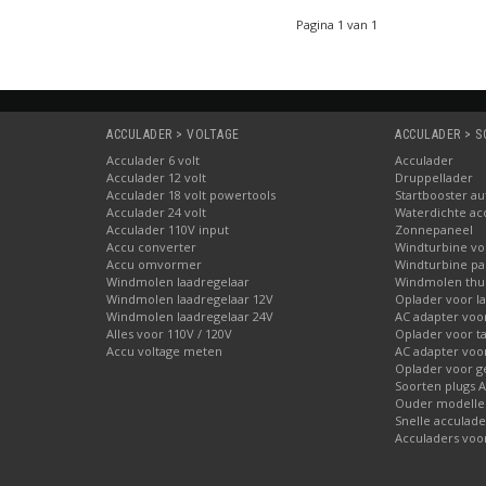
Pagina 1 van 1
ACCULADER > VOLTAGE
ACCULADER > 
Acculader 6 volt
Acculader
Acculader 12 volt
Druppellader
Acculader 18 volt powertools
Startbooster au
Acculader 24 volt
Waterdichte ac
Acculader 110V input
Zonnepaneel
Accu converter
Windturbine vo
Accu omvormer
Windturbine par
Windmolen laadregelaar
Windmolen thu
Windmolen laadregelaar 12V
Oplader voor l
Windmolen laadregelaar 24V
AC adapter voo
Alles voor 110V / 120V
Oplader voor ta
Accu voltage meten
AC adapter voor
Oplader voor 
Soorten plugs 
Ouder modellen
Snelle acculade
Acculaders voo