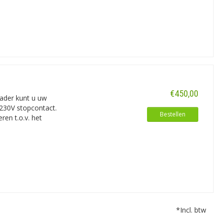
€450,00
lader kunt u uw
 230V stopcontact.
Bestellen
ren t.o.v. het
*Incl. btw