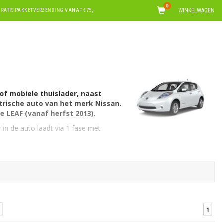
0
WINKELWAGEN
RATIS PAKKETVERZENDING VANAF €75,-
 of mobiele thuislader, naast
trische auto van het merk Nissan.
de LEAF (vanaf herfst 2013).
 in de auto laadt via 1 fase met
aden via 1 fase met 32 ampère. Hiervoor
adkabels voor Nissan
. Op zoek naar
t
laadkabels voor alle automerken
.
EAF vanaf herfst 2013
.
1