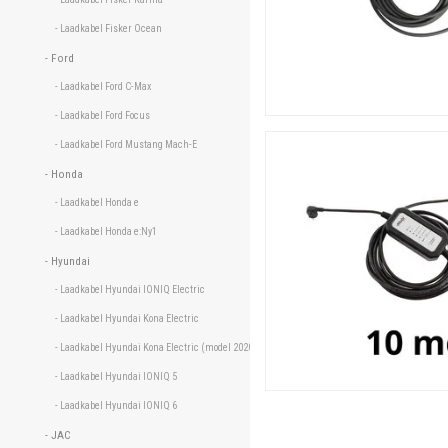
- Laadkabel Fisker Ocean 
- Ford 
- Laadkabel Ford C-Max 
- Laadkabel Ford Focus 
- Laadkabel Ford Mustang Mach-E 
- Honda 
- Laadkabel Honda e 
- Laadkabel Honda e:Ny1 
- Hyundai 
- Laadkabel Hyundai IONIQ Electric 
- Laadkabel Hyundai Kona Electric 
- Laadkabel Hyundai Kona Electric (model 2020) 
- Laadkabel Hyundai IONIQ 5 
- Laadkabel Hyundai IONIQ 6 
- JAC 