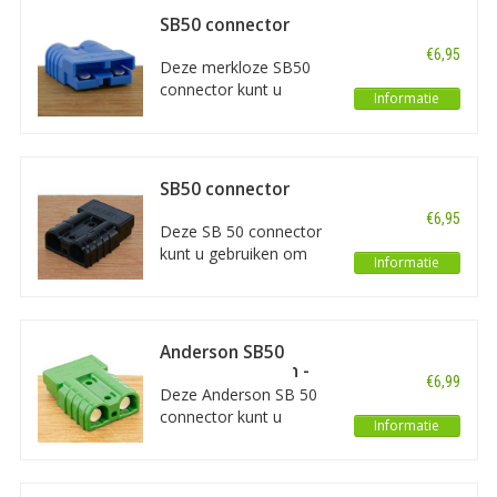
of machines. De
SB50 connector
connectoren hebben
blauw - 10mm2
€6,95
een diameter van
Deze merkloze SB50
10mm2.
connector kunt u
Informatie
gebruiken om
bijvoorbeeld
laadapparatuur aan te
sluiten aan voertuigen
SB50 connector
of machines. De
zwart - 10mm2
€6,95
connectoren hebben
Deze SB 50 connector
een diameter van
kunt u gebruiken om
Informatie
10mm2.
bijvoorbeeld
laadapparatuur aan te
sluiten aan voertuigen
of machines. De
Anderson SB50
connectoren hebben
connector Groen -
€6,99
een diameter van
10mm2
Deze Anderson SB 50
10mm2.
connector kunt u
Informatie
gebruiken om
bijvoorbeeld
laadapparatuur aan te