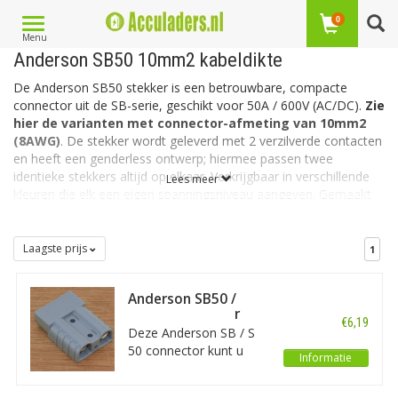
Toggle
0
Menu
navigation
Anderson SB50 10mm2 kabeldikte
De Anderson SB50 stekker is een betrouwbare, compacte
connector uit de SB-serie, geschikt voor 50A / 600V (AC/DC).
Zie
hier de varianten met connector-afmeting van 10mm2
(8AWG)
. De stekker wordt geleverd met 2 verzilverde contacten
en heeft een
genderless
ontwerp; hiermee passen twee
identieke stekkers altijd op elkaar. Verkrijgbaar in verschillende
Lees meer
kleuren die elk een eigen spanningsniveau aangeven. Gemaakt
voor veilige aansluitingen in accu’s, voertuigen, machines en e-
mobility
toepassingen.
Laagste prijs
1
Anderson SB50 /
SBS50 connector
€6,19
grijs - 10mm2
Deze Anderson SB / S
50 connector kunt u
Informatie
gebruiken om
bijvoorbeeld