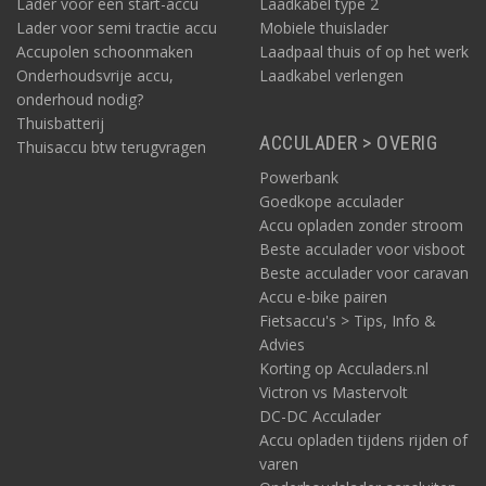
Lader voor een start-accu
Laadkabel type 2
Lader voor semi tractie accu
Mobiele thuislader
Accupolen schoonmaken
Laadpaal thuis of op het werk
Onderhoudsvrije accu,
Laadkabel verlengen
onderhoud nodig?
Thuisbatterij
ACCULADER > OVERIG
Thuisaccu btw terugvragen
Powerbank
Goedkope acculader
Accu opladen zonder stroom
Beste acculader voor visboot
Beste acculader voor caravan
Accu e-bike pairen
Fietsaccu's > Tips, Info &
Advies
Korting op Acculaders.nl
Victron vs Mastervolt
DC-DC Acculader
Accu opladen tijdens rijden of
varen