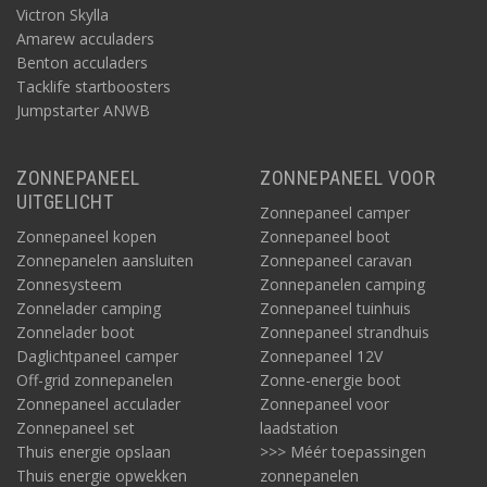
Victron Skylla
Amarew acculaders
Benton acculaders
Tacklife startboosters
Jumpstarter ANWB
ZONNEPANEEL
ZONNEPANEEL VOOR
UITGELICHT
Zonnepaneel camper
Zonnepaneel kopen
Zonnepaneel boot
Zonnepanelen aansluiten
Zonnepaneel caravan
Zonnesysteem
Zonnepanelen camping
Zonnelader camping
Zonnepaneel tuinhuis
Zonnelader boot
Zonnepaneel strandhuis
Daglichtpaneel camper
Zonnepaneel 12V
Off-grid zonnepanelen
Zonne-energie boot
Zonnepaneel acculader
Zonnepaneel voor
Zonnepaneel set
laadstation
Thuis energie opslaan
>>> Méér toepassingen
Thuis energie opwekken
zonnepanelen