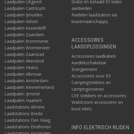
Laadpalen Uitgeest
Gratis én betaald EV laden
Laadpalen Castricum
aanbieden
Laadpalen IJmuiden
Nadelen laadstation via
Laadpalen Velsen
leasemaatschappij
Laadpalen Assendelft
Laadpalen Zaandam
ACCESSOIRES
Laadpalen Krommenie
LAADOPLOSSINGEN
Laadpalen Wormerveer
Laadpalen Zaanstad
Accessoires laadkabels
Laadpalen Akersloot
Aardlekschakelaar
Laadpalen Heiloo
Energiemeter
Laadpalen Alkmaar
Accessoires voor EV
Laadpalen Amsterdam
Campingstekkers en
Laadpalen Kennemerland
campingsnoeren
Laadpalen IJmond
CEE stekkers en accessoires
Laadpalen Haarlem
Walstroom accessoires en
Laadstations Almere
boot inlets
Laadstations Breda
Laadstations Den Haag
Laadstations Eindhoven
INFO ELEKTRISCH RIJDEN
Laadstations Groningen