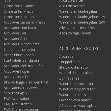
laden
Accu converter
Jumpstarter Gamma
Accu omvormer
Jumpstarter Praxis
Windmolen laadregelaar
Jumpstarter Action
Windmolen laadregelaar 12V
Acculader Gamma/ Praxis
Windmolen laadregelaar 24V
Acculader Hornbach
Alles voor 110V / 120V
Acculader Lidl
Accu voltage meten
Acculader Action
Acculader Marktplaats
ACCULADER > SOORT
Lithium jumpstarter
Windturbine kopen
Acculader
Startkabels aansluiten
Druppellader
Acculader elektrische fiets
Startbooster auto
Acculader kopen
Waterdichte acculader
Accu gezond houden
Zonnepaneel
Btw verleggen: zo werkt het
Windturbine voor thuis
Acculaders.nl reviews en
Windturbine particulier
beoordelingen
Windmolen thuis
FAQ Accu laden
Oplader voor laptop
FAQ Accu starten
AC adapter voor laptop
FAQ Energiesystemen
Oplader voor tablet