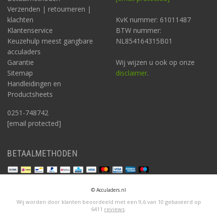
Verzenden | retourneren |
klachten
KvK nummer: 61011487
Klantenservice
BTW nummer:
Keuzehulp meest gangbare
NL854164315B01
acculaders
Garantie
Wij wijzen u ook op onze
Sitemap
disclaimer
.
Handleidingen en
Productsheets
0251-748742
[email protected]
BETAALMETHODEN
© Acculaders.nl
Wij worden door klanten beoordeeld met een
9,6
van
10
gebaseerd op
6411
reviews
.