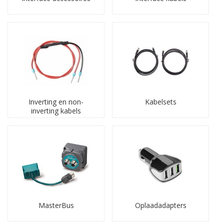
netwerkcomponenten.
Displays en controlepanelen
Voor het uitlezen en bedienen van acculaders, omvormers
en solar controllers biedt deze categorie uiteenlopende
displays en bedienpanelen. Ze tonen systeemstatus,
instellingen en alarmmeldingen, en ondersteunen
nauwkeurige bijsturing.
Dongles: WIFI, Bluetooth, 3G, 4G, 5G
Inverting en non-
Kabelsets
inverting kabels
Internet- en smart-dongles vormen een compacte maar
belangrijke schakel binnen laad- en energiesystemen. Ze
maken monitoring, configuratie, updates en externe
aansturing mogelijk via laptop, PC, app of smartphone.
Interfaces en interface-accessoires
Interfaces zetten informatie van het ene systeem om naar
een ander. Dit maakt koppelingen binnen complexe
netwerken mogelijk, bijvoorbeeld voor schakel- en
monitorfuncties. U vindt hier interface-modules,
MasterBus
Oplaadadapters
connectoren, adapters, stekkers, schakelaars en overige