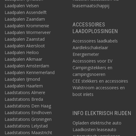
Laadpalen Velsen
leasemaatschappij
Laadpalen Assendelft
Laadpalen Zaandam
ACCESSOIRES
Laadpalen Krommenie
LAADOPLOSSINGEN
Laadpalen Wormerveer
Laadpalen Zaanstad
Accessoires laadkabels
Laadpalen Akersloot
Aardlekschakelaar
Laadpalen Heiloo
Energiemeter
Laadpalen Alkmaar
Accessoires voor EV
Laadpalen Amsterdam
Campingstekkers en
Laadpalen Kennemerland
campingsnoeren
Laadpalen IJmond
CEE stekkers en accessoires
Laadpalen Haarlem
Walstroom accessoires en
Laadstations Almere
boot inlets
Laadstations Breda
Laadstations Den Haag
Laadstations Eindhoven
INFO ELEKTRISCH RIJDEN
Laadstations Groningen
Opladen elektrische auto
Laadstations Lelystad
Laadkosten leaseauto
Laadstations Maastricht