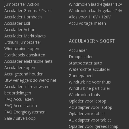
Veelgestelde vragen
Jumpstarter Action
Windmolen laadregelaar 12V
Acculader Gamma/ Praxis
Windmolen laadregelaar 24V
1. Wat is het verschil tussen een communicatiekabel
en een interfacekabel? ⬇
Acculader Hornbach
Alles voor 110V / 120V
Acculader Lidl
Accu voltage meten
2. Wanneer is een BMS nodig? ⬇
Acculader Action
3. Wat doet een terminator in een netwerk? ⬇
Acculader Marktplaats
ACCULADER > SOORT
Lithium jumpstarter
4. Welke protocollen komen het meest voor bij
acculaden? ⬇
Windturbine kopen
Acculader
Startkabels aansluiten
Druppellader
5. Wat heb ik nodig voor bediening op afstand? ⬇
Acculader elektrische fiets
Startbooster auto
Acculader kopen
Waterdichte acculader
Accu gezond houden
Zonnepaneel
Alles voor elektrische communiceren hebben we in
Btw verleggen: zo werkt het
(eigen) huis
Windturbine voor thuis
Acculaders.nl reviews en
Windturbine particulier
Zuivere kwaliteit van communicatie is een basisvoorwaarde
beoordelingen
Windmolen thuis
voor een goede werking ervan. Voor elk doel waarvoor een
FAQ Accu laden
Oplader voor laptop
koppeling, connectie of verbinding nodig is voor 'elektrisch'
FAQ Accu starten
AC adapter voor laptop
communiceren, hebben wij het geschikte product in huis.
FAQ Energiesystemen
Oplader voor tablet
Sale / uitverkoop
AC adapter voor tablet
Oplader voor gereedschap