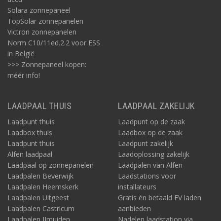
Solara zonnepaneel
TopSolar zonnepanelen
Victron zonnepanelen
Norm C10/11ed.2.2 voor ESS
in België
>>> Zonnepaneel kopen:
méér info!
LAADPAAL THUIS
LAADPAAL ZAKELIJK
Laadpunt thuis
Laadpunt op de zaak
Laadbox thuis
Laadbox op de zaak
Laadpunt thuis
Laadpunt zakelijk
Alfen laadpaal
Laadoplossing zakelijk
Laadpaal op zonnepanelen
Laadpalen van Alfen
Laadpalen Beverwijk
Laadstations voor
Laadpalen Heemskerk
installateurs
Laadpalen Uitgeest
Gratis én betaald EV laden
Laadpalen Castricum
aanbieden
Laadpalen IJmuiden
Nadelen laadstation via