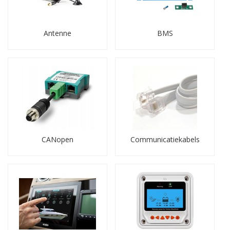
Systemen, en aanverwante protocollen, netwerken en
accessoires.
Producten voor accu- en
Antenne
BMS
systeemcommunicatie vormen de
verbindende laag binnen het elektrische
laadsysteem. Ze zorgen dat
laders,
accu’s en energiecomponenten
elkaar
correct
aansturen en informatie
uitwisselen
.
Ons accu- en batterijsysteemcommunicatie
CANopen
Communicatiekabels
assortiment
Communicatiekabels en interfacekabels
Communicatie- en synchronisatiekabels in diverse lengtes,
connector-opties en uitvoeringen. Hier vindt u kabels voor
onder meer CANbus, VE.Direct, VE.Can, CZone
(NMEA2000), BlueSolar, USB-koppelingen en andere
netwerksystemen.