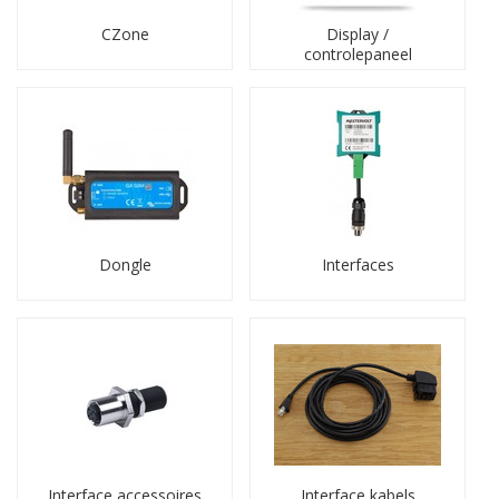
BMS – Battery Management System
CZone
Display /
controlepaneel
Een BMS bewaakt de accucellen, balanceert
laadspanningen en onderbreekt de stroomtoevoer wanneer
dat nodig is. Het systeem optimaliseert daarmee de
prestaties en levensduur van het batterypack. Op deze
pagina staan BMS-oplossingen van bewezen merken, met
duidelijke productinformatie en beschikbare handleidingen.
CANopen producten
CANopen regelt de CAN-communicatie tussen meerdere
Dongle
Interfaces
nodes. Het protocol maakt gegevensuitwisseling binnen
voertuigen en andere systemen mogelijk. Acculaders.nl
levert onderdelen van bewezen merken, inclusief kabels,
interfaces en accessoires.
CZone boordsysteem
Het CZone-netwerk vervangt traditionele
schakelpaneeltechniek door digitale, modulaire interfaces.
Hier vindt u touchscreens, modules, NMEA2000-kabels,
plug-and-play accessoires en alle overige
Interface accessoires
Interface kabels