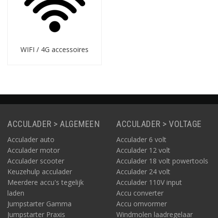
Terminators
Afsluitweerstanden voor NMEA2000, CANopen, VE.Can,
MasterBus en andere netwerken. Onmisbaar voor
storingsvrije communicatie.
WIFI / 4G accessoires
USB-CAN en USB-kabels
Interfaces en adapters voor koppeling tussen PC en CAN-
netwerken. Daarnaast hebben we een groot assortiment
(USB-)kabels in veel varianten.
Verloop- en adapterkabels
ACCULADER > ALGEMEEN
ACCULADER > VOLTAGE
Kabels voor EV-laadverloop, walstroom, CTEK-motorladers
en universele AC-adaptertoepassingen: we hebben voor
Acculader auto
Acculader 6 volt
elke situatie en apparaatkoppeling een oplossing.
Acculader motor
Acculader 12 volt
Acculader scooter
Acculader 18 volt powertools
En méér!
Keuzehulp acculader
Acculader 24 volt
Voor
alles wat met acculaden te maken heeft
, hebben
Meerdere accu's tegelijk
Acculader 110V input
wij een passende
oplossing
paraat.
laden
Accu converter
Jumpstarter Gamma
Accu omvormer
Jumpstarter Praxis
Windmolen laadregelaar