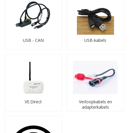
MasterBus is het gesloten, CAN-gebaseerde netwerk van
Mastervolt. Het protocol ondersteunt centrale bediening,
monitoring en service. Hier vindt u MasterBus-interfaces,
kabels, connectoren, afsluitpluggen (terminators) en alle
aanvullende componenten.
Oplaadadapters
USB - CAN
USB-kabels
AC-adapters voor laptops, tablets, smartphones en andere
devices, van compatibel tot merk-origineel. Beschikbaar
voor vrijwel alle bekende techmerken.
Remote bediening
Panels en afstandsbedieningen voor onder meer Victron,
Mastervolt en GYS. Voor uitlezen, programmeren en
bediening op afstand.
VE.Direct
Verloopkabels en
Sensoren en temperatuursensor-kabels
adapterkabels
Sensoren voor stroom, AC-metingen, spanning, vermogen
en energie. Temperatuursensoren optimaliseren het
laadvoltage op basis van accutemperatuur.