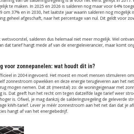
ffing van de salderingsregeling is al voor het eerst gerept in 2017. 
ijk te maken. In 2025 en 2026 is salderen nog maar voor 64% toegest
om 37% en in 2030, het laatste jaar waarin salderen nog mogelijk is,
ling geheel afgeschaft, naar het percentage van nul. Dit geldt voor 
t wetsvoorstel, salderen dus helemaal niet meer mogelijk. Wel ontva
n dat tarief hangt mede af van de energieleverancier, maar komt on
g voor zonnepanelen: wat houdt dit in?
officieel in 2004 ingevoerd. Het moest en moet mensen stimuleren o
zelf zonnestroom opwekken en deze energie terugleveren aan het net
rug mogen nemen. Dat zit (meestal) zo: de woningeigenaar met zonn
g is. Dat geeft hun het recht om tegen datzelfde lage tarief weer 
 hoger is. Ofwel, je mag dankzij de salderingsregeling de geleverde
 lage kWh-tarief. Lever je méér zonnestroom aan het net dan dat je a
cies hangt af van het energiebedrijf.