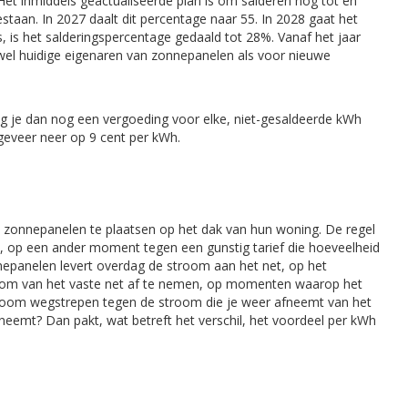
Het inmiddels geactualiseerde plan is om salderen nog tot en
aan. In 2027 daalt dit percentage naar 55. In 2028 gaat het
 is het salderingspercentage gedaald tot 28%. Vanaf het jaar
zowel huidige eigenaren van zonnepanelen als voor nieuwe
ng je dan nog een vergoeding voor elke, niet-gesaldeerde kWh
geveer neer op 9 cent per kWh.
m zonnepanelen te plaatsen op het dak van hun woning. De regel
, op een ander moment tegen een gunstig tarief die hoeveelheid
epanelen levert overdag de stroom aan het net, op het
stroom van het vaste net af te nemen, op momenten waarop het
 stroom wegstrepen tegen de stroom die je weer afneemt van het
fneemt? Dan pakt, wat betreft het verschil, het voordeel per kWh