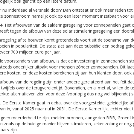
mogelijk ook gericht op een latere datum.
er nu inderdaad al versneld door? Dan ontstaat er ook meer reden to
e zonnestroom namelijk ook op een later moment inzetbaar; voor eige
4.
Het afbouwen van de salderingsregeling voor zonnepanelen gaat o
heeft tegen de afbouw van deze solar stimuleringsregeling een doo
regeling af te bouwen komt grotendeels voort uit de toename van de
groeien in populariteit. De staat ziet aan deze ‘subsidie’ een bedrag 
veer 700 miljoen euro per jaar.
 voorstanders van afbouw, is dat de investering in zonnepanelen ste
 steeds oneerlijker uitpakt voor mensen zónder zonnepanelen. Dit la
re kosten, en deze kosten berekenen zij aan hun klanten door, ook 
bouw van de regeling zijn onder andere gerelateerd aan het feit da
 twijfels over de terugverdientijd. Bovendien, en al met al, willen d
rkte alternatieven zien voor deze (voorlopig dus nog wel blijvende) s
.
De Eerste Kamer gaat in debat over de voorgestelde, geleidelijke af
rvan in, vanaf 2025 naar nul in 2031. De Eerste Kamer lijkt echter nie
er geen meerderheid te zijn, melden bronnen, aangezien BBB, GroenLink
n zoals op de huidige manier blijven stimuleren, zeker zolang er no
aats zijn.