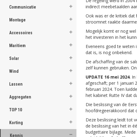
De regeling werd in 2004
indirect meebetaalden aan
Communicatie
Ook was er de kritiek dat
Montage
stroomnet raakte daarmee
Mogelijk komt er nog wel 
Accessoires
het investeren in het kun
Maritiem
Eveneens goed te weten i
dat is, is nog onbekend.
Solar
De afschaffing van de sa
zelf kunnen gebruiken. On
Wind
UPDATE 16 mei 2024
. I
afgeschaft; per 1 januari
Lassen
februari 2024. Toen luidd
het kabinet Rutte IV dat 
Aggregaten
Die beslissing van de Ee
TOP 10
hoofdregeerakkoord dat de 
Deze beslissing leidt tot 
Korting
de beslissing van het in 
budgettaire bijlage. Mede
Kennis