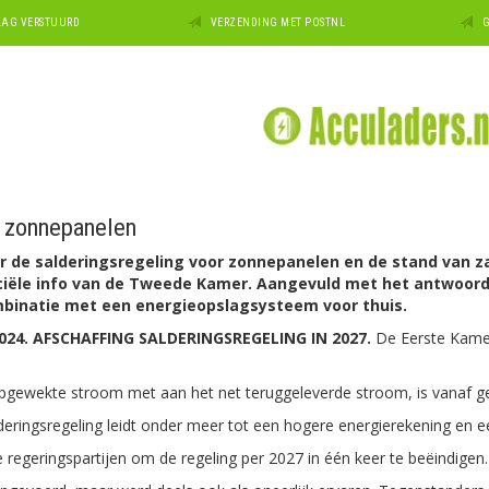
DAAG VERSTUURD
VERZENDING MET POSTNL
G
g zonnepanelen
er de salderingsregeling voor zonnepanelen en de stand van
iciële info van de Tweede Kamer. Aangevuld met het antwoord
 combinatie met een energieopslagsysteem voor thuis.
24. AFSCHAFFING SALDERINGSREGELING IN 2027.
De Eerste Kame
opgewekte stroom met aan het net teruggeleverde stroom, is vanaf ge
deringsregeling leidt onder meer tot een hogere energierekening en e
de regeringspartijen om de regeling per 2027 in één keer te beëindigen