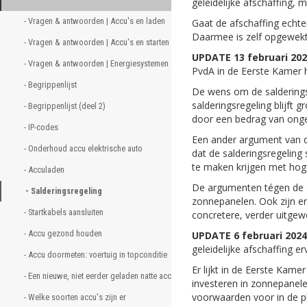
geleidelijke afschaffing, 
- Vragen & antwoorden | Accu's en laden
Gaat de afschaffing echt
Daarmee is zelf opgewekt
- Vragen & antwoorden | Accu's en starten
UPDATE 13 februari 202
- Vragen & antwoorden | Energiesystemen
PvdA in de Eerste Kamer 
- Begrippenlijst
De wens om de salderings
salderingsregeling blijft 
- Begrippenlijst (deel 2)
door een bedrag van onge
- IP-codes
Een ander argument van de
- Onderhoud accu elektrische auto
dat de salderingsregeling
te maken krijgen met hoge
- Acculaden
De argumenten tégen de af
- Salderingsregeling
zonnepanelen. Ook zijn er
- Startkabels aansluiten
concretere, verder uitgewe
- Accu gezond houden 
UPDATE 6 februari 2024
geleidelijke afschaffing e
- Accu doormeten: voertuig in topconditie  
Er lijkt in de Eerste Kam
- Een nieuwe, niet eerder geladen natte accu laden? 
investeren in zonnepanele
voorwaarden voor in de pl
- Welke soorten accu's zijn er