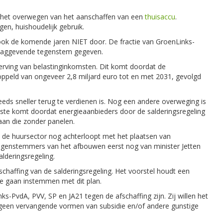
t het overwegen van het aanschaffen van een
thuisaccu
.
n, huishoudelijk gebruik.
ok de komende jaren NIET door. De fractie van GroenLinks-
rslaggevende tegenstem gegeven.
rving van belastinginkomsten. Dit komt doordat de
gekoppeld van ongeveer 2,8 miljard euro tot en met 2031, gevolgd
eds sneller terug te verdienen is. Nog een andere overweging is
atste komt doordat energieaanbieders door de salderingsregeling
aan die zonder panelen.
t de huursector nog achterloopt met het plaatsen van
e tegenstemmers van het afbouwen eerst nog van minister Jetten
alderingsregeling.
schaffing van de salderingsregeling. Het voorstel houdt een
t te gaan instemmen met dit plan.
s-PvdA, PVV, SP en JA21 tegen de afschaffing zijn. Zij willen het
g geen vervangende vormen van subsidie en/of andere gunstige