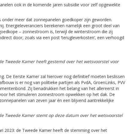
panelen ook in de komende jaren subsidie voor zelf opgewekte
, is onder meer dat zonnepanelen goedkoper zijn geworden.
j. Energieleveranciers berekenen namelijk een groot deel van
edkope – zonnestroom is, terwijl de winterstroom die zij
direct door, zoals via een post ‘terugleverkosten’, een verhoogd
de Tweede Kamer heeft gestemd over het wetsvoorstel voor
. De Eerste Kamer zal hierover nog definitief moeten beslissen
ouw is er nog van politieke partijen als PvdA, GroenLinks, PVV
mentenbond. Zij benadrukken het belang van het allereerst in
sie voor het stimuleren zonnestroom opwekken op het dak. De
onnepanelen van zeven jaar én een blijvend aantrekkelijke
de Tweede Kamer stemt op deze datum over het wetsvoorstel
uari 2023: de Tweede Kamer heeft de stemming over het