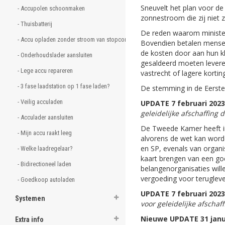
Sneuvelt het plan voor d
- Accupolen schoonmaken
zonnestroom die zij niet z
- Thuisbatterij 
De reden waarom minister 
- Accu opladen zonder stroom van stopcontact 
Bovendien betalen mensen
de kosten door aan hun k
- Onderhoudslader aansluiten
gesaldeerd moeten leveren
- Lege accu repareren
vastrecht of lagere kortin
- 3 fase laadstation op 1 fase laden? 
De stemming in de Eerste
- Veilig acculaden
UPDATE 7 februari 2023
geleidelijke afschaffing 
- Acculader aansluiten
De Tweede Kamer heeft in
- Mijn accu raakt leeg 
alvorens de wet kan word
en SP, evenals van organi
- Welke laadregelaar? 
kaart brengen van een goe
- Bidirectioneel laden 
belangenorganisaties will
vergoeding voor terugleve
- Goedkoop autoladen 
UPDATE 7 februari 202
Systemen
voor geleidelijke afschaf
Nieuwe UPDATE 31 janu
Extra info