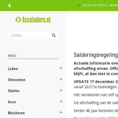
VOOR 22:00 BESTELD, VAN
Salderingsregelin
MENU
Actuele informatie ov
afschaffing ervan. Off
Laden
blijft, al dan niet in
Omvormen
UPDATE 17 december 20
vanaf 2027 te beëindigen.
Starten
Het verrekenen van zelf 
Accu
De afschaffing van de sal
Eerder dit jaar besloten 
Monitoren