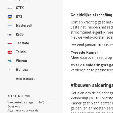
CTEK
Geleidelijke afschaffing
GYS
Kort en krachtig gaat he
Mastervolt
vaste net, hebben het rec
stroomtarief eigenlijk (v
Ratio
nieuwe wetsvoorstel, zo
Tecmate
Per eind januari 2023 is er
Telwin
Tweede Kamer
Meer daarover leest u op
Victron
Over de salderingsrege
Wallbox
Verderop deze pagina lee
Meer merken
Afbouwen salderings
Het plan om de salderings
KLANTENSERVICE
kleinbedrijf (MKB). Minis
Veelgestelde vragen | FAQ
Kamer gaat hierin echter
Over ons
gelden, en er moeten eer
Algemene voorwaarden