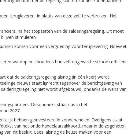
s betoogden dat met de regeling klanten zonder zonnepanelen
n terugleveren, in plaats van deze zelf te verbruiken. Het
anciers, na het stopzetten van de salderingsregeling. Dit moet
blijven stimuleren.
 kunnen komen voor een vergoeding voor teruglevering. Hoeveel
nieren waarop huishoudens hun zelf opgewekte stroom efficiënt
aat dat de salderingsregeling alsnog (in één keer) wordt
tselinge nieuws staat lijnrecht tegenover de berichtgeving van
e salderingsregeling niet wordt afgebouwd, ondanks de wens van
eringspartners. Desondanks staat dus in het
nuari 2027.
recentelijk hebben geïnvesteerd in zonnepanelen. Overigens staat
hoofdtekst van het onderhandelaarsakkoord, maar in de zogeheten
g van dit besluit. Lees: alsnog de keuze maken voor een