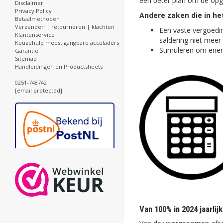
een beter plan om de opg
Disclaimer
Privacy Policy
Andere zaken die in he
Betaalmethoden
Verzenden | retourneren | klachten
Een vaste vergoedi
Klantenservice
saldering niet meer 
Keuzehulp meest gangbare acculaders
Stimuleren om energ
Garantie
Sitemap
Handleidingen en Productsheets
0251-748742
[email protected]
Van 100% in 2024 jaarlij