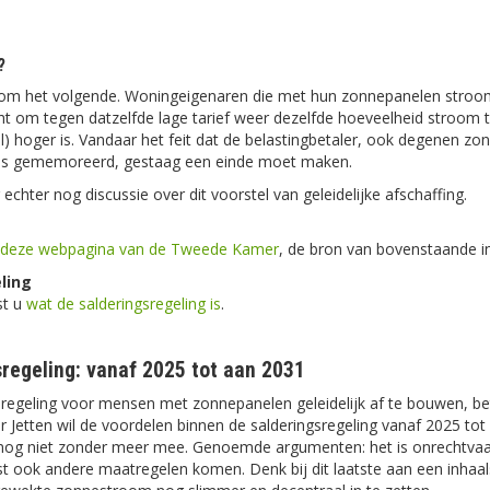
?
t om het volgende. Woningeigenaren die met hun zonnepanelen stroom
ht om tegen datzelfde lage tarief weer dezelfde hoeveelheid stroom 
eel) hoger is. Vandaar het feit dat de belastingbetaler, ook degenen 
als gememoreerd, gestaag een einde moet maken.
 echter nog discussie over dit voorstel van geleidelijke afschaffing.
deze webpagina van de Tweede Kamer
, de bron van bovenstaande i
ling
st u
wat de salderingsregeling is
.
regeling: vanaf 2025 tot aan 2031
regeling voor mensen met zonnepanelen geleidelijk af te bouwen, betr
ter Jetten wil de voordelen binnen de salderingsregeling vanaf 2025
 nog niet zonder meer mee. Genoemde argumenten: het is onrechtvaar
st ook andere maatregelen komen. Denk bij dit laatste aan een inhaa