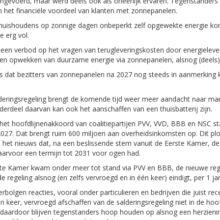
 ingevoerd, maar werd deels ook als oneerlijk ervaren. Tegenstander
 het financiële voordeel van klanten met zonnepanelen.
 huishoudens op zonnige dagen onbeperkt zelf opgewekte energie konde
 erg vol.
een verbod op het vragen van terugleveringskosten door energielever
nen opwekken van duurzame energie via zonnepanelen, alsnog (deels) 
s dat bezitters van zonnepanelen na 2027 nog steeds in aanmerking
lderingsregeling brengt de komende tijd weer meer aandacht naar ma
derdeel daarvan kan ook het aanschaffen van een thuisbatterij zijn.
n het hoofdlijnenakkoord van coalitiepartijen PVV, VVD, BBB en NSC st
 2027. Dat brengt ruim 600 miljoen aan overheidsinkomsten op. Dit plo
e het nieuws dat, na een beslissende stem vanuit de Eerste Kamer, d
daarvoor een termijn tot 2031 voor ogen had.
rste Kamer kwam onder meer tot stand via PVV en BBB, de nieuwe reg
regeling alsnog (en zelfs vervroegd en in één keer) eindigt, per 1 ja
verbolgen reacties, vooral onder particulieren en bedrijven die juist 
één keer, vervroegd afschaffen van de salderingsregeling niet in de 
 daardoor blijven tegenstanders hoop houden op alsnog een herzienin