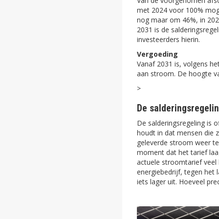
Van de voorgenomen afscha
met 2024 voor 100% mogel
nog maar om 46%, in 2029 
2031 is de salderingsrege
investeerders hierin.
Vergoeding
Vanaf 2031 is, volgens he
aan stroom. De hoogte va
>
De salderingsregelin
De salderingsregeling is 
houdt in dat mensen die 
geleverde stroom weer te
moment dat het tarief laa
actuele stroomtarief veel
energiebedrijf, tegen het
iets lager uit. Hoeveel pre