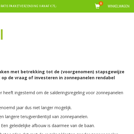
0
WINKELWAGEN
RATIS PAKKETVERZENDING VANAF €75,-
 zaken met betrekking tot de (voorgenomen) stapsgewijze
 op de vraag of investeren in zonnepanelen rendabel
r heeft ingestemd om de salderingsregeling voor zonnepanelen
noemd jaar dus niet langer mogelijk.
en langere terugverdientijd van zonnepanelen.
. Een geleidelijke afbouw is daarmee van de baan.