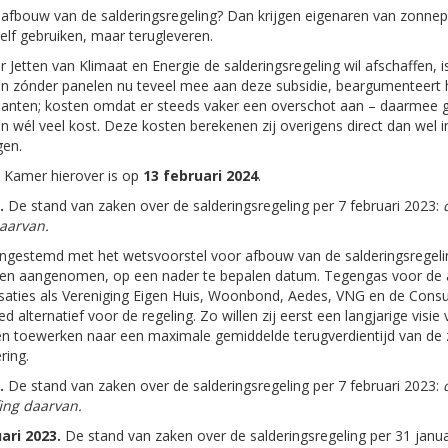
e afbouw van de salderingsregeling? Dan krijgen eigenaren van zonne
elf gebruiken, maar terugleveren.
Jetten van Klimaat en Energie de salderingsregeling wil afschaffen
 zónder panelen nu teveel mee aan deze subsidie, beargumenteert hi
lanten; kosten omdat er steeds vaker een overschot aan – daarmee go
 wél veel kost. Deze kosten berekenen zij overigens direct dan wel in
gen.
 Kamer hierover is op
13 februari 2024
.
.
De stand van zaken over de salderingsregeling per 7 februari 2023:
daarvan.
gestemd met het wetsvoorstel voor afbouw van de salderingsregeling
en aangenomen, op een nader te bepalen datum. Tegengas voor de afb
saties als Vereniging Eigen Huis, Woonbond, Aedes, VNG en de Consu
d alternatief voor de regeling. Zo willen zij eerst een langjarige vi
en toewerken naar een maximale gemiddelde terugverdientijd van de z
ring.
3.
De stand van zaken over de salderingsregeling per 7 februari 2023:
fing daarvan.
ari 2023.
De stand van zaken over de salderingsregeling per 31 jan