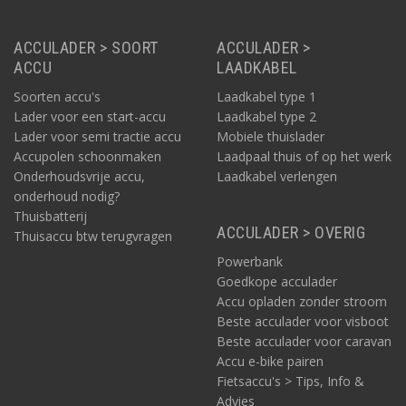
DC-DC lader zorgt voor stabiele laadspanning
ACCULADER > SOORT
ACCULADER >
De Mac Plus DC-DC laders van Mastervolt (voor 12V en 24V)
ACCU
LAADKABEL
bewaken de gebruikersaccu en compenseren het
spanningsverlies. Deze Mastervolts hebben een 3-traps
Soorten accu's
Laadkabel type 1
laadmethode voor snel en veilig laden, en stabiliseren de
Lader voor een start-accu
Laadkabel type 2
laadspanning waarmee ze de accu, evenals andere gevoelige
Lader voor semi tractie accu
Mobiele thuislader
apparatuur beschermen.
Accupolen schoonmaken
Laadpaal thuis of op het werk
Onderhoudsvrije accu,
Laadkabel verlengen
onderhoud nodig?
Thuisbatterij
ACCULADER > OVERIG
Thuisaccu btw terugvragen
Powerbank
Goedkope acculader
Accu opladen zonder stroom
Beste acculader voor visboot
Beste acculader voor caravan
Accu e-bike pairen
Fietsaccu's > Tips, Info &
Advies