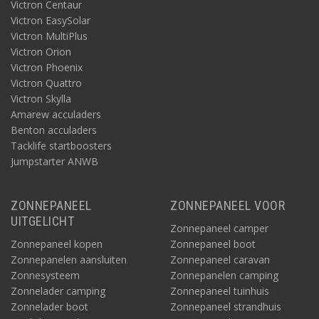
Victron Centaur
Victron EasySolar
Victron MultiPlus
Victron Orion
Victron Phoenix
Victron Quattro
Victron Skylla
Amarew acculaders
Benton acculaders
Tacklife startboosters
Jumpstarter ANWB
Deze zuivere sinusomvormers converteren de 12V of 24V
accuspanning naar een betrouwbare 230V 50/60Hz of (in een
andere variant) 120V 50/60Hz netstroom. Ze zijn eenvoudig te
ZONNEPANEEL
ZONNEPANEEL VOOR
koppelen, installeren en bedienen. De hoogfrequente
UITGELICHT
Zonnepaneel camper
schakeltechnologie voorkomt brom- en zoemgeluiden. De AC
Zonnepaneel kopen
Zonnepaneel boot
Master is zuinig op de meest gevoelige apparatuur en heeft een
Zonnepanelen aansluiten
Zonnepaneel caravan
hoog piek-/startvermogen, een spaarmodus en is optimaal
beveiligd. Voor meer informatie verwijzen wij naar het product
Zonnesysteem
Zonnepanelen camping
zelf. Zie onderop deze pagina.
Zonnelader camping
Zonnepaneel tuinhuis
Zonnelader boot
Zonnepaneel strandhuis