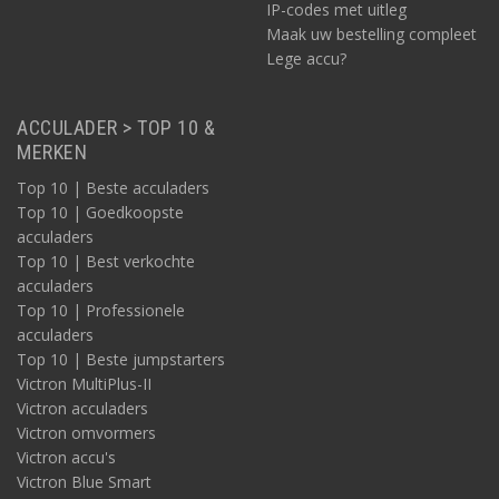
IP-codes met uitleg
De tweede accu voor optimale laadopslag is meestal een AGM
Maak uw bestelling compleet
accu, zoals van Mastervolt. Deze zijn er vanzelfsprekend in
Lege accu?
verschillende capaciteiten, zoals 130Ah, 160Ah, 225Ah en 270Ah.
Voor een 3500W systeem adviseren wij de variant van
270Ah.
ACCULADER > TOP 10 &
MERKEN
Omvormer: Mastervolt AC Master 3500W
Top 10 | Beste acculaders
Top 10 | Goedkoopste
Binnen het mobiele, DC-DC stroomsysteem zonder vaste
netspanning, is ook de omvormer onontbeerlijk. Deze zet de
acculaders
12V (of 24V) spanning vanuit de beide accu’s om naar het
Top 10 | Best verkochte
benodigde 230 voltage voor, bijvoorbeeld, het te gebruiken
acculaders
elektrisch gereedschap. Een geschikte omvormer voor het
Top 10 | Professionele
Mastervolt mobiele DC-DC systeem zoals beschreven op deze
acculaders
pagina is de AC Master 12V/3500W.
Top 10 | Beste jumpstarters
Victron MultiPlus-II
Victron acculaders
Victron omvormers
Victron accu's
Victron Blue Smart