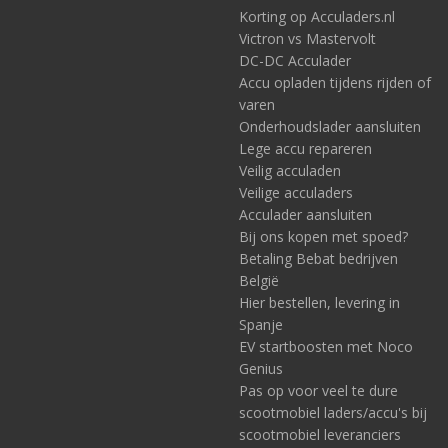
Korting op Acculaders.nl
Verdere kenmerken
Victron vs Mastervolt
Deze laders zijn geschikt voor natte, Gel, AGM en Li-ion accu’s
DC-DC Acculader
(waaronder LiFePO4).
Accu opladen tijdens rijden of
De Mac Plus zorgt ook bij een Euro 5/6 toepassing voor een
varen
constante laadstroom naar de gebruikersaccu, zelfs als de
Onderhoudslader aansluiten
dynamo niet actief is.
Lege accu repareren
Deze DC-DC lader van Mastervolt maakt ook parallel gebruik en
Veilig acculaden
daarmee laadstromen van hogere ampères mogelijk.
Veilige acculaders
De Mac Plus detecteert om te beginnen al of de motor draait,
Acculader aansluiten
en beschermt daarmee alvast de startaccu.
Bij ons kopen met spoed?
Betaling Bebat bedrijven
Er is slechts een minimaal verlies bij het eventueel omzetten van
België
12V naar 24V of andersom.
Hier bestellen, levering in
Verder heeft de Mac Plus het protocol MasterBus, voor
Spanje
intelligente systeemmonitoring en automatisering.
EV startboosten met Noco
Voor meer informatie verwijzen wij naar het product zelf. Zie
Genius
elders op deze pagina.
Pas op voor veel te dure
scootmobiel laders/accu's bij
scootmobiel leveranciers
AGM accu als service-accu