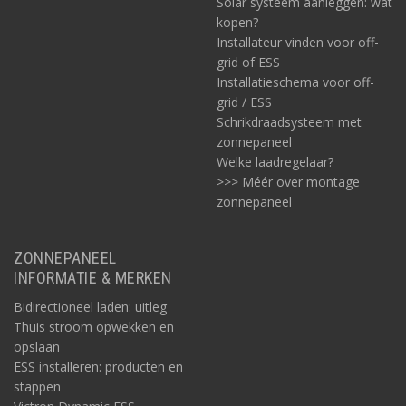
Solar systeem aanleggen: wat
extra 12V (of 24V) accu, DC-DC lader plus omvormer van 3500W
kopen?
voor naar 230V. Daarbij wijzen wij ook op de mogelijkheid van
Installateur vinden voor off-
een
combinatie met een solar systeem
. Dit gaat meestal
grid of ESS
gepaard met buigzame zonnepanelen zoals voor op het dak van
Installatieschema voor off-
de bestelbus.
grid / ESS
Schrikdraadsysteem met
zonnepaneel
Welke laadregelaar?
>>> Méér over montage
zonnepaneel
ZONNEPANEEL
INFORMATIE & MERKEN
Voor een uitleg over de (extra) benodigdheden daarvoor, zoals
een laadregelaar, adviseren we
deze pagina
te raadplegen. Ook
Bidirectioneel laden: uitleg
verwijzen we hierbij naar onze pagina met
zonnepanelen
.
Thuis stroom opwekken en
opslaan
ESS installeren: producten en
Kopen van Mastervolt DC-DC productvarianten
stappen
voor rijden en laden onderweg