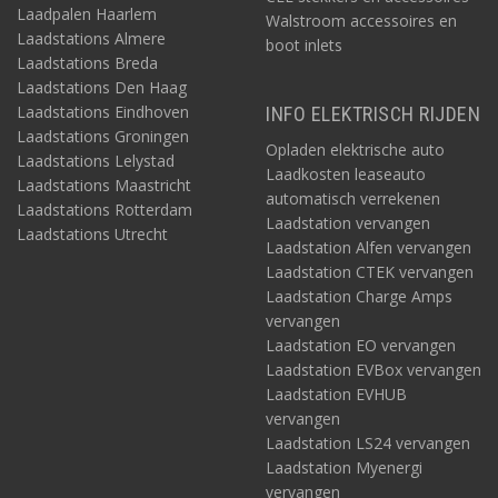
Omvormer AC Master
12V/2000W
Laadpalen Haarlem
Walstroom accessoires en
Zekeringhouder ANL
Laadstations Almere
boot inlets
Zekering ANL 250A
Laadstations Breda
Accu AGM 12V/160Ah
Laadstations Den Haag
MAC Plus DC lader 12V/12V 50A
Laadstations Eindhoven
INFO ELEKTRISCH RIJDEN
Zekeringhouder MAXI 30-80A
Laadstations Groningen
Zekering 60A MAXI
Opladen elektrische auto
Laadstations Lelystad
Laadkosten leaseauto
Laadstations Maastricht
automatisch verrekenen
MASTERVOLT SUPER DUTY SET
Laadstations Rotterdam
Laadstation vervangen
Omvormer AC Master
12V/2500W
Laadstations Utrecht
Laadstation Alfen vervangen
Zekeringhouder ANL
Laadstation CTEK vervangen
Zekering ANL 300A
Laadstation Charge Amps
Accu AGM 12V/ 225Ah
vervangen
MAC Plus DC lader 12V/12V 50A
Zekeringhouder MAXI 30-80A
Laadstation EO vervangen
Zekering 60A MAXI
Laadstation EVBox vervangen
Laadstation EVHUB
vervangen
AANVULLENDE ACCESSOIRES ZOALS:
Laadstation LS24 vervangen
Accumonitor BattMan Lite - 12/24V DC
Laadstation Myenergi
Accumonitor BattMan Pro - 12/24V DC
vervangen