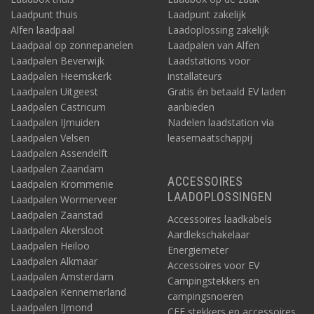
Laadpunt thuis
Laadpunt zakelijk
MASTERVOLT MEDIUM DUTY SET
Alfen laadpaal
Laadoplossing zakelijk
Omvormer AC Master
12V/1000W
Laadpaal op zonnepanelen
Laadpalen van Alfen
Zekeringhouder ANL
Laadpalen Beverwijk
Laadstations voor
Zekering ANL 125A
Laadpalen Heemskerk
installateurs
Accu AGM 12V/160Ah
Laadpalen Uitgeest
Gratis én betaald EV laden
MAC Plus DC lader 12V/12V 50A
Laadpalen Castricum
aanbieden
Zekeringhouder MAXI 30-80A
Laadpalen IJmuiden
Nadelen laadstation via
Zekering 60A MAXI
Laadpalen Velsen
leasemaatschappij
Laadpalen Assendelft
MASTERVOLT HEAVY DUTY SET
Laadpalen Zaandam
Omvormer AC Master
12V/1500W
ACCESSOIRES
Laadpalen Krommenie
Zekeringhouder ANL
LAADOPLOSSINGEN
Laadpalen Wormerveer
Zekering ANL 175A
Laadpalen Zaanstad
Accessoires laadkabels
Accu AGM 12/225
Laadpalen Akersloot
Aardlekschakelaar
MAC Plus DC lader 12V/12V 50A
Laadpalen Heiloo
Energiemeter
Zekeringhouder MAXI 30-80A
Laadpalen Alkmaar
Zekering 60A MAXI
Accessoires voor EV
Laadpalen Amsterdam
Campingstekkers en
Laadpalen Kennemerland
campingsnoeren
MASTERVOLT SEVERE DUTY SET
Laadpalen IJmond
CEE stekkers en accessoires