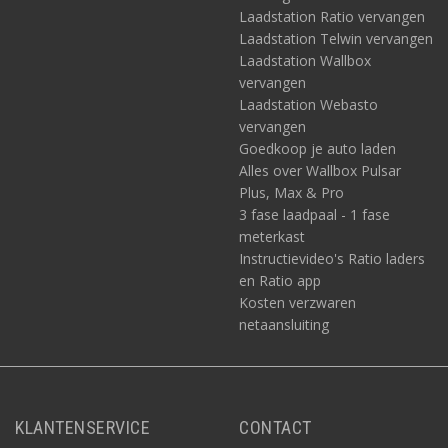
Laadstation Ratio vervangen
Alle producten zijn natuurlijk ook afzonderlijk te koop.
Laadstation Telwin vervangen
Laadstation Wallbox
vervangen
Disclaimer
Laadstation Webasto
Ondanks een grote mate van zorgvuldigheid in het vervaardigen
vervangen
van de content op deze pagina, is Acculaders.nl niet
Goedkoop je auto laden
aansprakelijk voor onverhoopte fouten, onvolledigheid of
Alles over Wallbox Pulsar
andere tekortkomingen van deze uitleg. Noch kan Acculaders.nl,
zijnde wederverkoper en géén installateur, aansprakelijk worden
Plus, Max & Pro
gesteld voor enig foutief gebruik van de via ons gekochte
3 fase laadpaal - 1 fase
producten en eventuele negatieve gevolgen daarvan. Lees altijd
meterkast
de gebruiksaanwijzing, ken de van toepassing zijnde wet- en
Instructievideo's Ratio laders
regelgeving en win bij twijfel altijd verder informatie in. Zie ook
en Ratio app
onze
disclaimer
: 4.b Content en aansprakelijkheid.
Kosten verzwaren
netaansluiting
KLANTENSERVICE
CONTACT