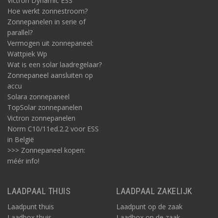
Victron Dynamic ESS
Op Acculaders.nl zijn
complete mobiele energiesets
te koop
Hoe werkt zonnestroom?
zoals van
Mastervolt
. Zoals voor een systeem met 3500W
Zonnepanelen in serie of
vermogen; zie de huidige pagina.
parallel?
Maar we bieden ook totaalpakketten voor DC-DC mobiele
Vermogen uit zonnepaneel:
systemen voor de volgende capaciteiten:
Wattpiek Wp
Wat is een solar laadregelaar?
MASTERVOLT ECO DUTY SET
Zonnepaneel aansluiten op
Omvormer AC Master
12V/300W
accu
Zekeringhouder ANL
Solara zonnepaneel
Zekering ANL 40A
TopSolar zonnepanelen
Stekker adapter C14 naar Schuko
Victron zonnepanelen
Norm C10/11ed.2.2 voor ESS
MASTERVOLT LIGHT DUTY SET
in België
Omvormer AC Master
12V/700W
>>> Zonnepaneel kopen:
Zekeringhouder ANL
méér info!
Zekering ANL 100A
Accu AGM 12V/130Ah
MAC Plus DC lader 12V/12V 50A
LAADPAAL THUIS
LAADPAAL ZAKELIJK
Zekeringhouder MAXI 30-80A
Laadpunt thuis
Laadpunt op de zaak
Zekering 60A MAXI
Laadbox thuis
Laadbox op de zaak