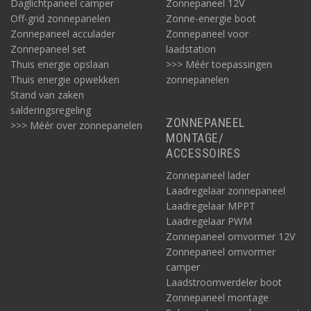
Daglichtpaneel camper
Zonnepaneel 12V
Zekeringen, zekeringhouders en overig
Off-grid zonnepanelen
Zonne-energie boot
Tot slot zijn er diverse aanvullende accessoires via Acculaders.nl
Zonnepaneel acculader
Zonnepaneel voor
te koop voor een mobiel DC-DC systeem: deels noodzakelijk,
Zonnepaneel set
laadstation
deels indien gewenst, zoals voor optimalisatie en monitoring.
Thuis energie opslaan
>>> Méér toepassingen
Denk aan zekeringen, zekeringhouders en bijvoorbeeld
deze
Thuis energie opwekken
zonnepanelen
Mastervolt accu-monitors
.
Stand van zaken
salderingsregeling
ZONNEPANEEL
>>> Méér over zonnepanelen
MONTAGE/
ACCESSOIRES
Zonnepaneel lader
Laadregelaar zonnepaneel
Laadregelaar MPPT
Laadregelaar PWM
Zonnepaneel omvormer 12V
Zonnepaneel omvormer
Mobiel DC-DC laden aanvullen met solar?
camper
Hierboven hebben we een Mastervolt mobiel DC-DC 230V
Laadstroomverdeler boot
stroomsysteem beschreven voor een vermogen van 3500W. Dit
Zonnepaneel montage
op basis van traditionele motoraandrijving en dynamo, met een