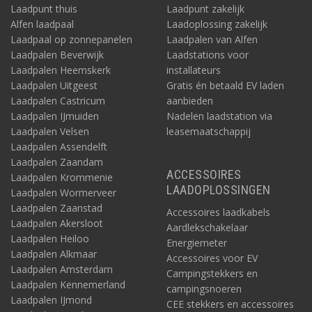
Laadpunt thuis
Laadpunt zakelijk
Alfen laadpaal
Laadoplossing zakelijk
Laadpaal op zonnepanelen
Laadpalen van Alfen
Laadpalen Beverwijk
Laadstations voor
Laadpalen Heemskerk
installateurs
Laadpalen Uitgeest
Gratis én betaald EV laden
Laadpalen Castricum
aanbieden
Laadpalen IJmuiden
Nadelen laadstation via
Laadpalen Velsen
leasemaatschappij
Laadpalen Assendelft
Laadpalen Zaandam
ACCESSOIRES
Laadpalen Krommenie
LAADOPLOSSINGEN
Laadpalen Wormerveer
Laadpalen Zaanstad
Accessoires laadkabels
Laadpalen Akersloot
Aardlekschakelaar
Laadpalen Heiloo
Energiemeter
Laadpalen Alkmaar
Accessoires voor EV
Laadpalen Amsterdam
Campingstekkers en
Laadpalen Kennemerland
campingsnoeren
Laadpalen IJmond
CEE stekkers en accessoires