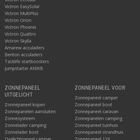
Victron EasySolar
Victron MultiPlus
Victron Orion
Victron Phoenix
Victron Quattro
Victron Skylla
Amarew acculaders
Benton acculaders
Tacklife startboosters
Jumpstarter ANWB
ZONNEPANEEL
ZONNEPANEEL VOOR
UITGELICHT
Zonnepaneel camper
Zonnepaneel kopen
Zonnepaneel boot
Zonnepanelen aansluiten
Zonnepaneel caravan
Zonnesysteem
Zonnepanelen camping
Zonnelader camping
Zonnepaneel tuinhuis
Zonnelader boot
Zonnepaneel strandhuis
Daglichtpaneel camper
Zonnepaneel 12V