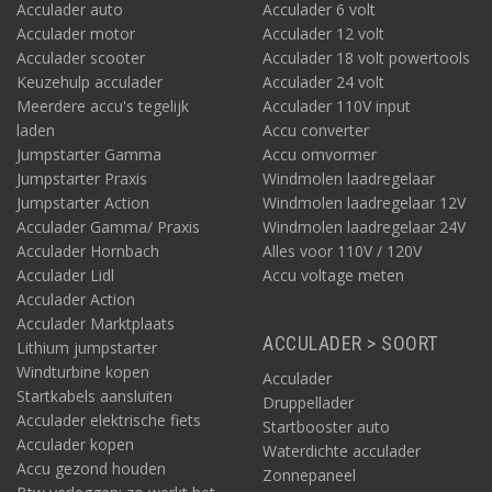
Acculader auto
Acculader 6 volt
Kies hieronder het model van Mitsubishi en u vindt
Acculader motor
Acculader 12 volt
de meeste geschikte laadstations!
Acculader scooter
Acculader 18 volt powertools
Keuzehulp acculader
Acculader 24 volt
Meerdere accu's tegelijk
Acculader 110V input
laden
Accu converter
Jumpstarter Gamma
Accu omvormer
Jumpstarter Praxis
Windmolen laadregelaar
Jumpstarter Action
Windmolen laadregelaar 12V
Acculader Gamma/ Praxis
Windmolen laadregelaar 24V
Acculader Hornbach
Alles voor 110V / 120V
Acculader Lidl
Accu voltage meten
Acculader Action
Acculader Marktplaats
ACCULADER > SOORT
Lithium jumpstarter
Windturbine kopen
Acculader
Startkabels aansluiten
Druppellader
Acculader elektrische fiets
Startbooster auto
Acculader kopen
Waterdichte acculader
Accu gezond houden
Zonnepaneel