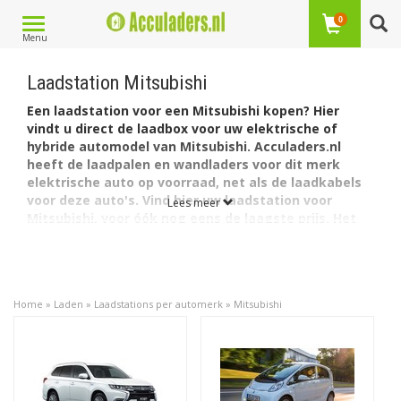
Toggle
0
Menu
navigation
Laadstation Mitsubishi
Een laadstation voor een Mitsubishi kopen? Hier
vindt u direct de laadbox voor uw elektrische of
hybride automodel van Mitsubishi. Acculaders.nl
heeft de laadpalen en wandladers voor dit merk
elektrische auto op voorraad, net als de laadkabels
voor deze auto's. Vind hier uw laadstation voor
Lees meer
Mitsubishi, voor óók nog eens de laagste prijs. Het
onderstaande overzicht leidt u snel en doeltreffend
naar het juiste model.
Per model auto vindt u de daarvoor meest geschikte
laadstations. Zo heeft Mitsubishi één plug-in hybride auto:
Home
»
Laden
»
Laadstations per automerk
»
Mitsubishi
de Outlander. De Mitsubishi Outlander heeft ook een
nieuwer model vanaf 2020. De Outlander is van een Type 1
naar Type 2 stekker gegaan. Daarnaast heeft Mitsubishi
ook een volledig elektrische auto de i-MiEV.
De
Mitsubishi Outlander PHEV (tot 2019)
heeft