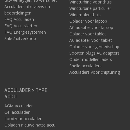
Btw verleggen: zo werkt het
Windturbine voor thuis
Acculaders.nl reviews en
Windturbine particulier
beoordelingen
Windmolen thuis
FAQ Accu laden
Oplader voor laptop
FAQ Accu starten
AC adapter voor laptop
FAQ Energiesystemen
Oplader voor tablet
Sale / uitverkoop
AC adapter voor tablet
Oplader voor gereedschap
Soorten plugs AC adapters
Ouder modellen laders
Snelle acculaders
Acculaders voor chiptuning
ACCULADER > TYPE
ACCU
AGM acculader
Gel acculader
Loodzuur acculader
Opladen nieuwe natte accu