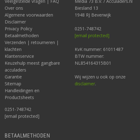
Veelgestelde vragen | FAQ
Media 73 B.V. / Acculaders.nl
Over ons
Biesland 13
Algemene voorwaarden
1948 RJ Beverwijk
Disclaimer
Privacy Policy
0251-748742
Betaalmethoden
[email protected]
Verzenden | retourneren |
klachten
KvK nummer: 61011487
Klantenservice
BTW nummer:
Keuzehulp meest gangbare
NL854164315B01
acculaders
Garantie
Wij wijzen u ook op onze
Sitemap
disclaimer
.
Handleidingen en
Productsheets
0251-748742
[email protected]
BETAALMETHODEN