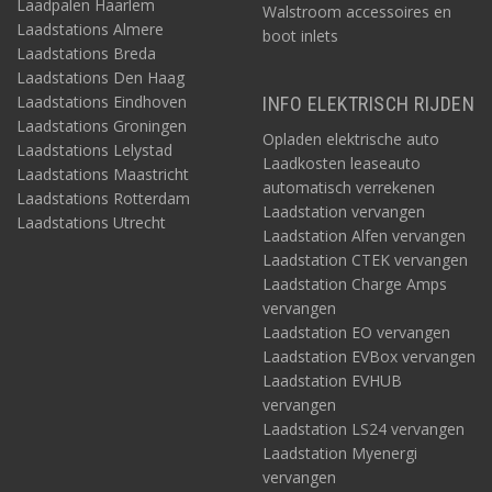
Laadpalen Haarlem
Walstroom accessoires en
Laadstations Almere
boot inlets
Laadstations Breda
Laadstations Den Haag
Laadstations Eindhoven
INFO ELEKTRISCH RIJDEN
Laadstations Groningen
Opladen elektrische auto
Laadstations Lelystad
Laadkosten leaseauto
Laadstations Maastricht
automatisch verrekenen
Laadstations Rotterdam
Laadstation vervangen
Laadstations Utrecht
Laadstation Alfen vervangen
Laadstation CTEK vervangen
Laadstation Charge Amps
vervangen
Laadstation EO vervangen
Laadstation EVBox vervangen
Laadstation EVHUB
vervangen
Laadstation LS24 vervangen
Laadstation Myenergi
vervangen