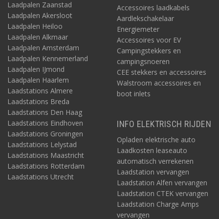
Laadpalen Zaanstad
Accessoires laadkabels
Laadpalen Akersloot
Aardlekschakelaar
Laadpalen Heiloo
Energiemeter
Laadpalen Alkmaar
Accessoires voor EV
Laadpalen Amsterdam
Campingstekkers en
Laadpalen Kennemerland
campingsnoeren
Laadpalen IJmond
CEE stekkers en accessoires
Laadpalen Haarlem
Walstroom accessoires en
Laadstations Almere
boot inlets
Laadstations Breda
Laadstations Den Haag
Laadstations Eindhoven
INFO ELEKTRISCH RIJDEN
Laadstations Groningen
Opladen elektrische auto
Laadstations Lelystad
Laadkosten leaseauto
Laadstations Maastricht
automatisch verrekenen
Laadstations Rotterdam
Laadstation vervangen
Laadstations Utrecht
Laadstation Alfen vervangen
Laadstation CTEK vervangen
Laadstation Charge Amps
vervangen