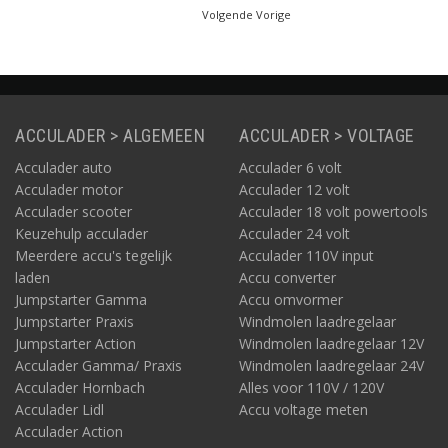
uw elektrische auto.
Volgende Vorige
ACCULADER > ALGEMEEN
ACCULADER > VOLTAGE
Acculader auto
Acculader 6 volt
Acculader motor
Acculader 12 volt
Acculader scooter
Acculader 18 volt powertools
Keuzehulp acculader
Acculader 24 volt
Meerdere accu's tegelijk
Acculader 110V input
laden
Accu converter
Jumpstarter Gamma
Accu omvormer
Jumpstarter Praxis
Windmolen laadregelaar
Jumpstarter Action
Windmolen laadregelaar 12V
Acculader Gamma/ Praxis
Windmolen laadregelaar 24V
Acculader Hornbach
Alles voor 110V / 120V
Acculader Lidl
Accu voltage meten
Acculader Action