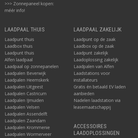
>>> Zonnepaneel kopen:
méér info!
LAADPAAL THUIS
LAADPAAL ZAKELIJK
Laadpunt thuis
Laadpunt op de zaak
Laadbox thuis
Laadbox op de zaak
Laadpunt thuis
Laadpunt zakelijk
Alfen laadpaal
Laadoplossing zakelijk
Laadpaal op zonnepanelen
Laadpalen van Alfen
Laadpalen Beverwijk
Laadstations voor
Laadpalen Heemskerk
installateurs
Laadpalen Uitgeest
Gratis én betaald EV laden
Laadpalen Castricum
aanbieden
Laadpalen IJmuiden
Nadelen laadstation via
Laadpalen Velsen
leasemaatschappij
Laadpalen Assendelft
Laadpalen Zaandam
ACCESSOIRES
Laadpalen Krommenie
LAADOPLOSSINGEN
Laadpalen Wormerveer