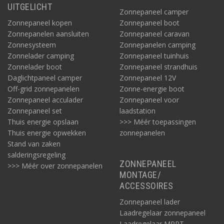
UITGELICHT
Zonnepaneel camper
Zonnepaneel kopen
Zonnepaneel boot
Zonnepanelen aansluiten
Zonnepaneel caravan
Zonnesysteem
Zonnepanelen camping
Zonnelader camping
Zonnepaneel tuinhuis
Zonnelader boot
Zonnepaneel strandhuis
Daglichtpaneel camper
Zonnepaneel 12V
Off-grid zonnepanelen
Zonne-energie boot
Zonnepaneel acculader
Zonnepaneel voor
Zonnepaneel set
laadstation
Thuis energie opslaan
>>> Méér toepassingen
Thuis energie opwekken
zonnepanelen
Stand van zaken
salderingsregeling
ZONNEPANEEL
>>> Méér over zonnepanelen
MONTAGE/
ACCESSOIRES
Zonnepaneel lader
Laadregelaar zonnepaneel
Laadregelaar MPPT