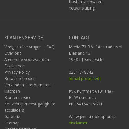
Kosten verzwaren
netaansluiting
KLANTENSERVICE
CONTACT
Veelgestelde vragen | FAQ
Media 73 B.V. / Acculaders.nl
Over ons
Biesland 13
Algemene voorwaarden
1948 RJ Beverwijk
Disclaimer
Privacy Policy
0251-748742
Betaalmethoden
[email protected]
Verzenden | retourneren |
klachten
KvK nummer: 61011487
Klantenservice
BTW nummer:
Keuzehulp meest gangbare
NL854164315B01
acculaders
Garantie
Wij wijzen u ook op onze
Sitemap
disclaimer
.