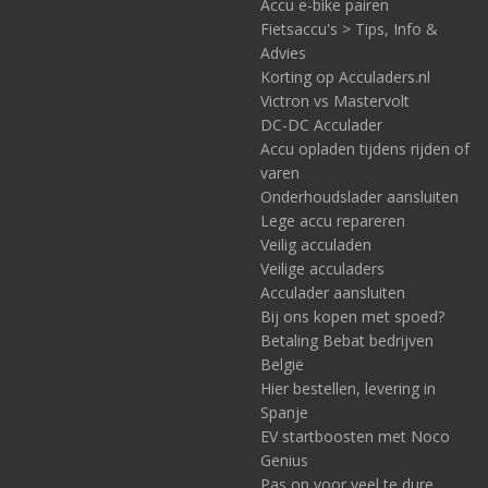
Accu e-bike pairen
Fietsaccu's > Tips, Info &
Advies
Korting op Acculaders.nl
Victron vs Mastervolt
DC-DC Acculader
Accu opladen tijdens rijden of
varen
Onderhoudslader aansluiten
Lege accu repareren
Veilig acculaden
Veilige acculaders
Acculader aansluiten
Bij ons kopen met spoed?
Betaling Bebat bedrijven
België
Hier bestellen, levering in
Spanje
EV startboosten met Noco
Genius
Pas op voor veel te dure