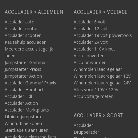
ACCULADER > ALGEMEEN
ACCULADER > VOLTAGE
Acculader auto
Acculader 6 volt
Acculader motor
Acculader 12 volt
Acculader scooter
Acculader 18 volt powertools
Keuzehulp acculader
Acculader 24 volt
Meerdere accu's tegelijk
Acculader 110V input
laden
Accu converter
Jumpstarter Gamma
Accu omvormer
Jumpstarter Praxis
Windmolen laadregelaar
Jumpstarter Action
Windmolen laadregelaar 12V
Acculader Gamma/ Praxis
Windmolen laadregelaar 24V
Acculader Hornbach
Alles voor 110V / 120V
Acculader Lidl
Accu voltage meten
Acculader Action
Acculader Marktplaats
ACCULADER > SOORT
Lithium jumpstarter
Windturbine kopen
Acculader
Startkabels aansluiten
Druppellader
Acculader elektrische fiets