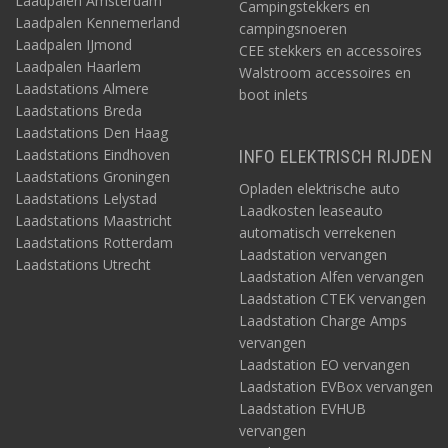
Laadpalen Amsterdam
Campingstekkers en
Laadpalen Kennemerland
campingsnoeren
Laadpalen IJmond
CEE stekkers en accessoires
Laadpalen Haarlem
Walstroom accessoires en
Laadstations Almere
boot inlets
Laadstations Breda
Laadstations Den Haag
Laadstations Eindhoven
INFO ELEKTRISCH RIJDEN
Laadstations Groningen
Opladen elektrische auto
Laadstations Lelystad
Laadkosten leaseauto
Laadstations Maastricht
automatisch verrekenen
Laadstations Rotterdam
Laadstation vervangen
Laadstations Utrecht
Laadstation Alfen vervangen
Laadstation CTEK vervangen
Laadstation Charge Amps
vervangen
Laadstation EO vervangen
Laadstation EVBox vervangen
Laadstation EVHUB
vervangen