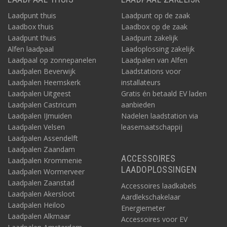
Laadpunt thuis
Laadpunt op de zaak
Laadbox thuis
Laadbox op de zaak
Laadpunt thuis
Laadpunt zakelijk
Alfen laadpaal
Laadoplossing zakelijk
Laadpaal op zonnepanelen
Laadpalen van Alfen
Laadpalen Beverwijk
Laadstations voor
Laadpalen Heemskerk
installateurs
Laadpalen Uitgeest
Gratis én betaald EV laden
Laadpalen Castricum
aanbieden
Laadpalen IJmuiden
Nadelen laadstation via
Laadpalen Velsen
leasemaatschappij
Laadpalen Assendelft
Laadpalen Zaandam
ACCESSOIRES
Laadpalen Krommenie
LAADOPLOSSINGEN
Laadpalen Wormerveer
Laadpalen Zaanstad
Accessoires laadkabels
Laadpalen Akersloot
Aardlekschakelaar
Laadpalen Heiloo
Energiemeter
Laadpalen Alkmaar
Accessoires voor EV