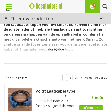
Toggle
0
Menu
navigation
Laadkabels voor de Smart EQ ForFour
Filter uw producten
Een laadkabel kopen voor uw Smart EQ ForFour? Vind hier
de juiste lader of mobiele thuislader, naast toelichting
op de eigenschappen van de oplaadkabel in combinatie
met dit model elektrische auto van het merk Smart. Zo
vindt u snel de (overigens zeer voordelig geprijsde) juiste
kabel of thuislader voor de EQ ForFour.
Lees meer
De accu van de Smart EQ ForFour heeft een capaciteit van 17,6
kWh. De lader in de auto laadt via 3 fase met maximaal 32A (3 x
7,4kW = 22kW).
Welk type laadkabel voor de Smart EQ ForFour?
Laagste prijs
1
2
3
4
Volgende Vorige
De Smart EQ ForFour heeft aan autozijde een aansluiting Type
2 en kan laden via 3 fase met 32 ampère. Hiervoor is een EV
laadkabel Type 2, 3 fase, 32A geschikt.
Voldt Laadkabel type
2 - 3 fase 16A - 2
Op zoek naar een oplaadkabel voor een andere Smart?
€104,00
meter
Laadkabel type 2 - 3
Zie dan ons overzicht met
alle laadkabels voor Smart
. Op
fase 16A - geschikt voor
zoek naar een kabel voor een ander merk dan Smart? Maak dan
Informatie
elektrische auto’s met