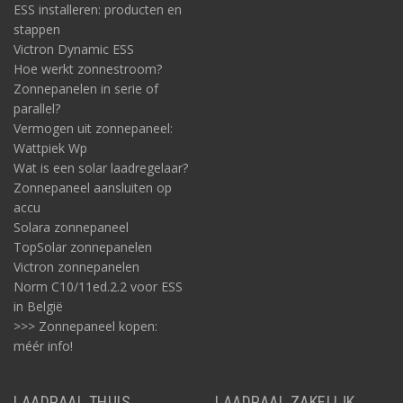
ESS installeren: producten en
stappen
Victron Dynamic ESS
Hoe werkt zonnestroom?
Zonnepanelen in serie of
parallel?
Vermogen uit zonnepaneel:
Wattpiek Wp
Wat is een solar laadregelaar?
Zonnepaneel aansluiten op
accu
Solara zonnepaneel
TopSolar zonnepanelen
Victron zonnepanelen
Norm C10/11ed.2.2 voor ESS
in België
>>> Zonnepaneel kopen:
méér info!
LAADPAAL THUIS
LAADPAAL ZAKELIJK