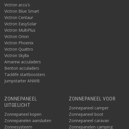
Victron accu's
Victron Blue Smart
Victron Centaur
Victron EasySolar
Victron MultiPlus
Victron Orion
Victron Phoenix
Victron Quattro
Victron Skylla
Amarew acculaders
Benton acculaders
Tacklife startboosters
Jumpstarter ANWB
ZONNEPANEEL
ZONNEPANEEL VOOR
UITGELICHT
Zonnepaneel camper
Zonnepaneel kopen
Zonnepaneel boot
Zonnepanelen aansluiten
Zonnepaneel caravan
Zonnesysteem
Zonnepanelen camping