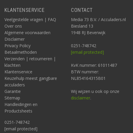
KLANTENSERVICE
CONTACT
Veelgestelde vragen | FAQ
Media 73 B.V. / Acculaders.nl
Over ons
Biesland 13
Algemene voorwaarden
1948 RJ Beverwijk
Disclaimer
Privacy Policy
0251-748742
Betaalmethoden
[email protected]
Verzenden | retourneren |
klachten
KvK nummer: 61011487
Klantenservice
BTW nummer:
Keuzehulp meest gangbare
NL854164315B01
acculaders
Garantie
Wij wijzen u ook op onze
Sitemap
disclaimer
.
Handleidingen en
Productsheets
0251-748742
[email protected]