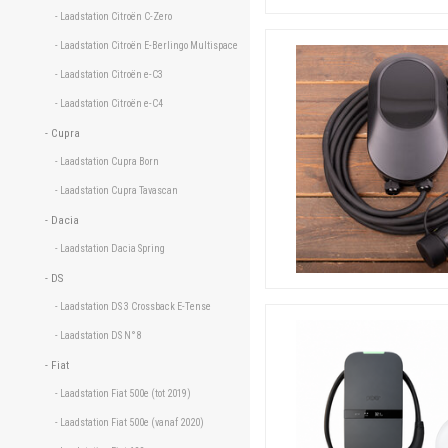
- Laadstation Citroën C-Zero 
- Laadstation Citroën E-Berlingo Multispace 
- Laadstation Citroën e-C3 
- Laadstation Citroën e-C4 
- Cupra 
- Laadstation Cupra Born 
- Laadstation Cupra Tavascan 
- Dacia 
- Laadstation Dacia Spring 
- DS 
- Laadstation DS 3 Crossback E-Tense 
- Laadstation DS N°8 
- Fiat 
- Laadstation Fiat 500e (tot 2019) 
- Laadstation Fiat 500e (vanaf 2020) 