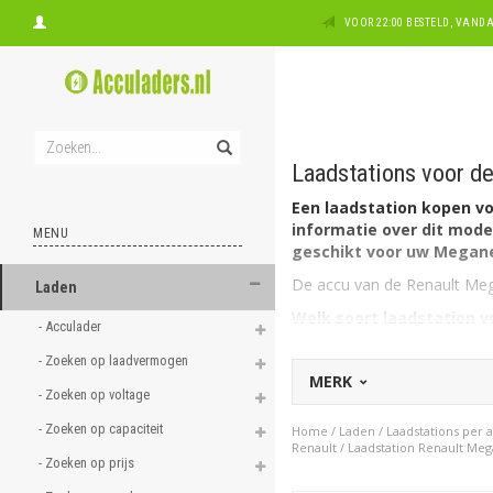
VOOR 22:00 BESTELD, VAN
Laadstations voor d
Een laadstation kopen vo
informatie over dit model
MENU
geschikt voor uw Megane
De accu van de Renault Mega
Laden
Welk soort laadstation 
- Acculader 
De Renault Megane E-Tech he
EV box Type 2, 3 fase, 32A g
- Zoeken op laadvermogen 
MERK
Op zoek naar een laadpa
- Zoeken op voltage 
laadstation voor een ander
- Zoeken op capaciteit 
Home
/
Laden
/
Laadstations per
kijk als vermeld direct hier
Renault
/
Laadstation Renault Me
- Zoeken op prijs 