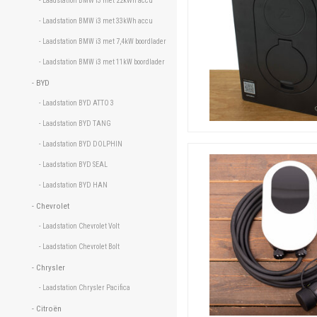
- Laadstation BMW i3 met 22kWh accu 
- Laadstation BMW i3 met 33kWh accu 
- Laadstation BMW i3 met 7,4kW boordlader 
- Laadstation BMW i3 met 11kW boordlader 
- BYD 
- Laadstation BYD ATTO 3 
- Laadstation BYD TANG 
- Laadstation BYD DOLPHIN 
- Laadstation BYD SEAL 
- Laadstation BYD HAN 
- Chevrolet 
- Laadstation Chevrolet Volt 
- Laadstation Chevrolet Bolt 
- Chrysler 
- Laadstation Chrysler Pacifica 
- Citroën 