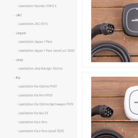
- Laadstation Hyundai IONIQ 6 
- JAC 
- Laadstation JAC iEV7s 
- Jaguar 
- Laadstation Jaguar I-Pace 
- Laadstation Jaguar I-Pace (vanaf juli 2020) 
- Jeep 
- Laadstation Jeep Avenger Electric 
- Kia 
- Laadstation Kia Optima PHEV 
- Laadstation Kia Niro PHEV 
- Laadstation Kia Optima Sportswagon PHEV 
- Laadstation Kia Soul EV 
- Laadstation Kia e-Niro 
- Laadstation Kia e-Niro (vanaf 2020) 