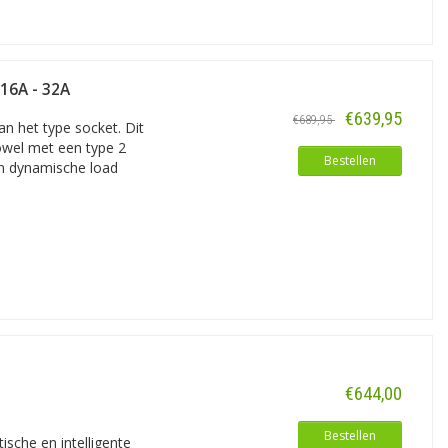
 16A - 32A
€639,95
€689,95
an het type socket. Dit
zowel met een type 2
Bestellen
an dynamische load
€644,00
Bestellen
sche en intelligente