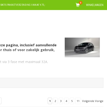
0
WINKELWAGEN
RATIS PAKKETVERZENDING VANAF €75,-
ze pagina, inclusief aanvullende
 thuis of voor zakelijk gebruik,
t via 3 fase met maximaal 32A.
 laden met 16 ampère. Hiervoor is een
ations voor Renault
. Op zoek naar een
 met
laadboxen voor alle automerken
. Of
Tech
.
1
2
3
4
5
11
Volgende Vorige