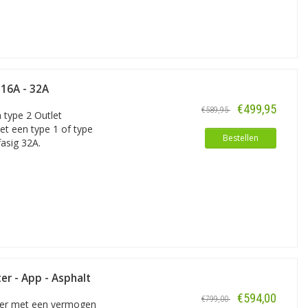
 16A - 32A
€499,95
€589,95
 type 2 Outlet
et een type 1 of type
Bestellen
asig 32A.
r - App - Asphalt
€594,00
€799,00
der met een vermogen