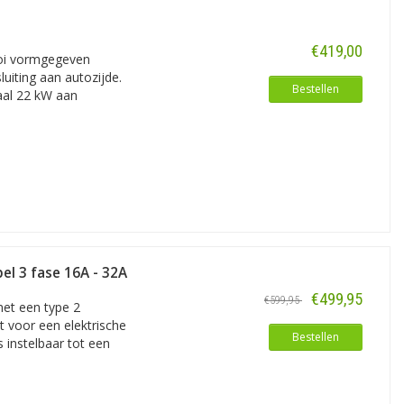
€419,00
oi vormgegeven
uiting aan autozijde.
Bestellen
aal 22 kW aan
el 3 fase 16A - 32A
€499,95
€599,95
met een type 2
kt voor een elektrische
Bestellen
 instelbaar tot een