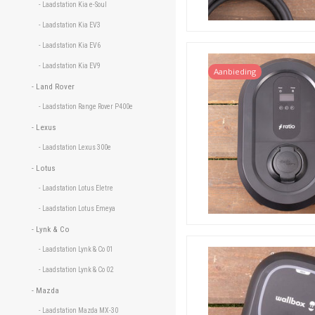
- Laadstation Kia e-Soul 
- Laadstation Kia EV3 
- Laadstation Kia EV6 
- Laadstation Kia EV9 
Aanbieding
- Land Rover 
- Laadstation Range Rover P400e 
- Lexus 
- Laadstation Lexus 300e 
- Lotus 
- Laadstation Lotus Eletre 
- Laadstation Lotus Emeya 
- Lynk & Co 
- Laadstation Lynk & Co 01 
- Laadstation Lynk & Co 02 
- Mazda 
- Laadstation Mazda MX-30 