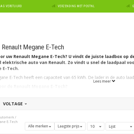
DAAG VERSTUURD
VERZENDING MET POSTNL
G
e Renault Megane E-Tech
or uw Renault Megane E-Tech? U vindt de juiste laadbox op de
 elektrische auto van Renault. Zo vindt u snel de laadpaal voor
 E-Tech.
ne E-Tech heeft een capaciteit van 65 kWh. De lader in de auto laad
Lees meer
voor de Renault Megane E-Tech?
eft aan autozijde een aansluiting Type 2 en kan als gezegd 3-fasig
eschikt.
VOLTAGE
al voor een andere Renault?
Zie dan ons overzicht met alle
laadst
 merk dan Renault? Maak dan uw keuze bij ons uitgebreide overzicht
 automerk
/
onder voor alle laadboxen die geschikt zijn voor het model
Megane E-
gane E-Tech
Alle merken
Laagste prijs