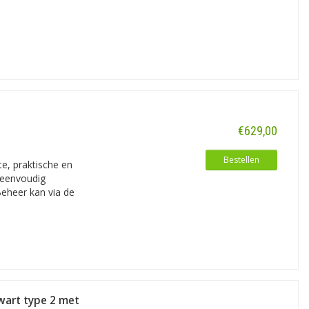
€629,00
Bestellen
e, praktische en
s eenvoudig
Beheer kan via de
wart type 2 met