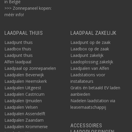
in België
>>> Zonnepaneel kopen:
méér info!
LAADPAAL THUIS
LAADPAAL ZAKELIJK
Laadpunt thuis
Laadpunt op de zaak
Laadbox thuis
Laadbox op de zaak
Laadpunt thuis
Laadpunt zakelijk
Alfen laadpaal
Laadoplossing zakelijk
Laadpaal op zonnepanelen
Laadpalen van Alfen
Laadpalen Beverwijk
Laadstations voor
Laadpalen Heemskerk
installateurs
Laadpalen Uitgeest
Gratis én betaald EV laden
Laadpalen Castricum
aanbieden
Laadpalen IJmuiden
Nadelen laadstation via
Laadpalen Velsen
leasemaatschappij
Laadpalen Assendelft
Laadpalen Zaandam
ACCESSOIRES
Laadpalen Krommenie
LAADOPLOSSINGEN