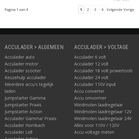
opbergkoffer. De CTEK
MXS 3.8 is een
Pagina 1 van 4
1
2
3
4
Volgende Vorige
geavanceerde,
processorgestuurde
acculader voor accu’s
van 1,2Ah tot en met
85Ah.
ACCULADER > ALGEMEEN
ACCULADER > VOLTAGE
Acculader auto
Acculader 6 volt
Acculader motor
Acculader 12 volt
Acculader scooter
Acculader 18 volt powertools
Keuzehulp acculader
Acculader 24 volt
Meerdere accu's tegelijk
Acculader 110V input
laden
Accu converter
Jumpstarter Gamma
Accu omvormer
Jumpstarter Praxis
Windmolen laadregelaar
Jumpstarter Action
Windmolen laadregelaar 12V
Acculader Gamma/ Praxis
Windmolen laadregelaar 24V
Acculader Hornbach
Alles voor 110V / 120V
Acculader Lidl
Accu voltage meten
Acculader Action