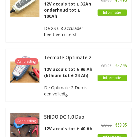
€54,95
€59,95
12V accu's tot ± 32Ah
is geschikt voor alle
onderhoud tot ±
soorten loodzuur accu's
Informatie
100Ah
en tevens voor lithium
accu's.
De XS 0.8 acculader
heeft een uiterst
geavanceerde techniek
en is perfect voor het
opladen van kleinere
Tecmate Optimate 2
12V accu’s
Aanbieding
Duo
(motorfietsen, jetski’s,
€57,95
€69,95
12V accu's tot ± 96 Ah
ATV’s en gazonmaaiers).
(lithium tot ± 24 Ah)
De XS 0.8 is de kleinste
Informatie
12V lader van CTEK.
De Optimate 2 Duo is
een volledig
automatische accu-
onderhoudslader. De
OptiMate 2 verlengt de
SHIDO DC 1.0 Duo
levensduur en verbetert
Aanbieding
Acculader/
de prestaties van uw
€59,95
€79,95
Druppellader
12V accu's tot ± 40 Ah
accu. De Optimate 2
Duo is ideaal voor 12V