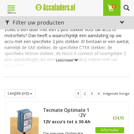
Toggle
0
Menu
navigation
Acculaders met een 2 pins stekker
Filter uw producten
Zoekt u een lader met een 2 pins stekker voor uw accu of
motorfiets? Dan heeft u waarschijnlijk een aansluiting op uw
accu met een specifieke 2 pins stekker. Er bestaan er een aantal,
namelijk de SAE stekker, de specifieke CTEK stekker, de
specifieke Victron stekker, de Noco X connect of soortgelijke 2
pins aansluitingen die een vaste verbinding maken met uw
Lees meer
accupolen.
Dit soort 2 pins aansluitingen zijn meestal geschikt voor
acculaders die een laadvermogen bieden tot 10A. Daarom
tonen we in deze categorie laders met een beperkt
Laagste prijs
1
2
3
4
Volgende Vorige
laadvermogen en geschikt voor aansluiting met een 2 pins
stekker (veelal merkspecifiek dus).
Tecmate Optimate 1
VoltMatic 6V & 12V
€34,95
12V accu's tot ± 30 Ah
Informatie
De nieuwe Optimate