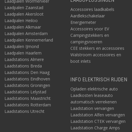
Laadpalen Wormerveer
Laadpalen Zaanstad
Accessoires laadkabels
Laadpalen Akersloot
Aardlekschakelaar
Laadpalen Heiloo
Energiemeter
Laadpalen Alkmaar
Accessoires voor EV
Laadpalen Amsterdam
Campingstekkers en
Laadpalen Kennemerland
campingsnoeren
Laadpalen IJmond
CEE stekkers en accessoires
Laadpalen Haarlem
Walstroom accessoires en
Laadstations Almere
boot inlets
Laadstations Breda
Laadstations Den Haag
Laadstations Eindhoven
INFO ELEKTRISCH RIJDEN
Laadstations Groningen
Opladen elektrische auto
Laadstations Lelystad
Laadkosten leaseauto
Laadstations Maastricht
automatisch verrekenen
Laadstations Rotterdam
Laadstation vervangen
Laadstations Utrecht
Laadstation Alfen vervangen
Laadstation CTEK vervangen
Laadstation Charge Amps