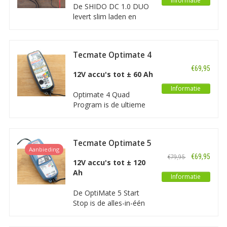
Informatie
De SHIDO DC 1.0 DUO
loodzuur accu's en 12.8V
levert slim laden en
/ 13.2V lithium LFP
onderhoud voor 12 V-
(LiFePO4) accu's.
accu’s. Een volledig
automatische lader voor
Tecmate Optimate 4
alle types 12 V-
Quad Program
loodzuuraccu’s en
€69,95
12V accu's tot ± 60 Ah
Lithium (LiFePO4)
accu's.
Informatie
Optimate 4 Quad
Program is de ultieme
alles-in-één acculader
om thuis uw 12 V-accu
te onderhouden. De
Tecmate Optimate 5
verbeterde Optimate 4
Aanbieding
initialiseert,
€69,95
€79,95
12V accu's tot ± 120
diagnostiseert, herstelt,
Ah
laadt, test en
Informatie
onderhoudt uw accu.
De OptiMate 5 Start
Stop is de alles-in-één
gereedschap voor 12 V-
accuonderhoud voor