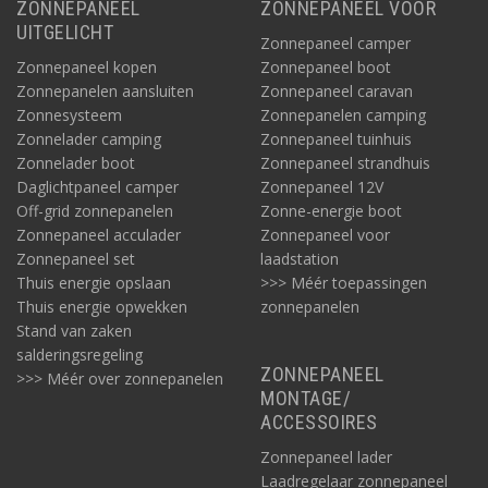
ZONNEPANEEL
ZONNEPANEEL VOOR
UITGELICHT
Zonnepaneel camper
Zonnepaneel kopen
Zonnepaneel boot
Zonnepanelen aansluiten
Zonnepaneel caravan
Zonnesysteem
Zonnepanelen camping
Zonnelader camping
Zonnepaneel tuinhuis
Zonnelader boot
Zonnepaneel strandhuis
Daglichtpaneel camper
Zonnepaneel 12V
Off-grid zonnepanelen
Zonne-energie boot
Zonnepaneel acculader
Zonnepaneel voor
Zonnepaneel set
laadstation
Thuis energie opslaan
>>> Méér toepassingen
Thuis energie opwekken
zonnepanelen
Stand van zaken
salderingsregeling
ZONNEPANEEL
>>> Méér over zonnepanelen
MONTAGE/
ACCESSOIRES
Zonnepaneel lader
Laadregelaar zonnepaneel