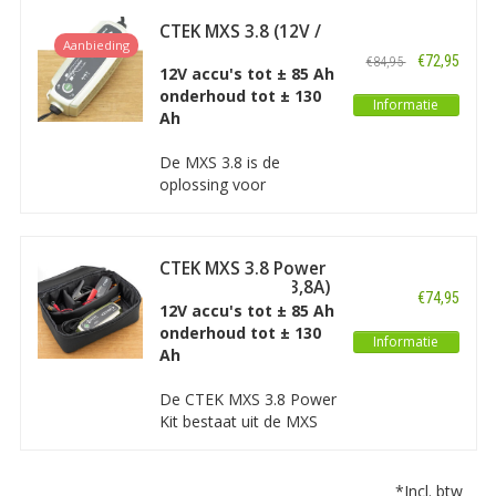
medium tot grote
CTEK MXS 3.8 (12V /
accu’s. De Optimate 5
Aanbieding
0,8A - 3,8A)
voert zaken als
€72,95
€84,95
12V accu's tot ± 85 Ah
diagnose, herstel, laden,
onderhoud tot ± 130
tests en optimaal
Informatie
Ah
onderhoud automatisch
uit.
De MXS 3.8 is de
oplossing voor
uiteenlopende
accuproblemen en is de
ideale acculader voor
CTEK MXS 3.8 Power
dagelijks gebruik. De
Kit (12V / 0,8A - 3,8A)
MXS 3.8 is een
€74,95
12V accu's tot ± 85 Ah
geavanceerde,
onderhoud tot ± 130
processorgestuurde
Informatie
Ah
acculader met
gepatenteerd
De CTEK MXS 3.8 Power
FLOAT/PULSE-
Kit bestaat uit de MXS
onderhoud voor accu’s
3.8 lader, een 5000 mAh
van 1,2Ah tot en met
powerbank en een
85Ah.
handige softcase
*Incl. btw