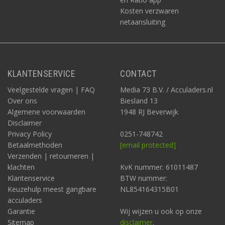
Kosten verzwaren
netaansluiting
KLANTENSERVICE
CONTACT
Veelgestelde vragen | FAQ
Media 73 B.V. / Acculaders.nl
Over ons
Biesland 13
Algemene voorwaarden
1948 RJ Beverwijk
Disclaimer
Privacy Policy
0251-748742
Betaalmethoden
[email protected]
Verzenden | retourneren |
klachten
KvK nummer: 61011487
Klantenservice
BTW nummer:
Keuzehulp meest gangbare
NL854164315B01
acculaders
Garantie
Wij wijzen u ook op onze
Sitemap
disclaimer
.