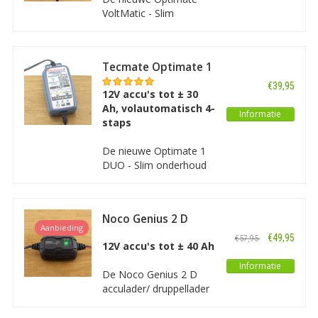
VoltMatic - Slim
onderhoud van 6V en
12V loodzuuraccu’s. Een
volledig automatische
Tecmate Optimate 1
lader voor alle types 6V
DUO
en 12V loodzuuraccu’s,
€39,95
12V accu's tot ± 30
met 4-staps
Ah, volautomatisch 4-
laadprogramma.
Informatie
staps
De nieuwe Optimate 1
DUO - Slim onderhoud
van 12 V-accu’s. Een
volledig automatische
lader voor alle types 12
Noco Genius 2 D
V-loodzuuraccu’s en
Aanbieding
Acculader/
Lithium accu's, met 4-
€49,95
€57,95
Druppellader
12V accu's tot ± 40 Ah
staps laadprogramma.
Informatie
De Noco Genius 2 D
acculader/ druppellader
is een geavanceerde,
processorgestuurde