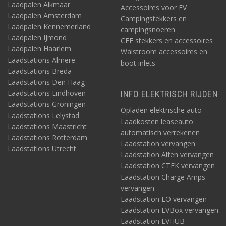
Laadpalen Alkmaar
Accessoires voor EV
Laadpalen Amsterdam
Campingstekkers en
Laadpalen Kennemerland
campingsnoeren
Laadpalen IJmond
CEE stekkers en accessoires
Laadpalen Haarlem
Walstroom accessoires en
Laadstations Almere
boot inlets
Laadstations Breda
Laadstations Den Haag
Laadstations Eindhoven
INFO ELEKTRISCH RIJDEN
Laadstations Groningen
Opladen elektrische auto
Laadstations Lelystad
Laadkosten leaseauto
Laadstations Maastricht
automatisch verrekenen
Laadstations Rotterdam
Laadstation vervangen
Laadstations Utrecht
Laadstation Alfen vervangen
Laadstation CTEK vervangen
Laadstation Charge Amps
vervangen
Laadstation EO vervangen
Laadstation EVBox vervangen
Laadstation EVHUB