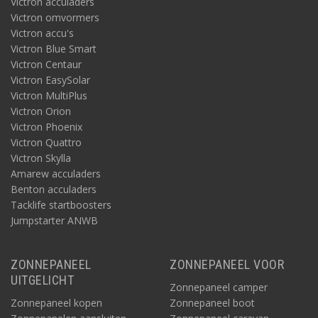
Victron acculaders
Victron omvormers
Victron accu's
Victron Blue Smart
Victron Centaur
Victron EasySolar
Victron MultiPlus
Victron Orion
Victron Phoenix
Victron Quattro
Victron Skylla
Amarew acculaders
Benton acculaders
Tacklife startboosters
Jumpstarter ANWB
ZONNEPANEEL
ZONNEPANEEL VOOR
UITGELICHT
Zonnepaneel camper
Zonnepaneel kopen
Zonnepaneel boot