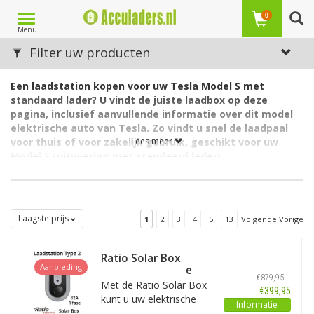
Toggle
0
Menu
navigation
Laadstations voor de Tesla Model S met
Filter uw producten
standaard lader
Een laadstation kopen voor uw Tesla Model S met
standaard lader? U vindt de juiste laadbox op deze
pagina, inclusief aanvullende informatie over dit model
elektrische auto van Tesla. Zo vindt u snel de laadpaal
voor thuis of voor zakelijk gebruik, geschikt voor uw
Lees meer
Model S (uitvoering met standaard lader).
Accu's van de Tesla Model S met standaard lader zijn er met
capaciteiten van 60 tot 90 kWh. De lader in de auto laadt via 3
fasen met maximaal 16A.
Laagste prijs
1
2
3
4
5
13
Volgende Vorige
Welk soort laadstation voor de Tesla Model S (variant
standaard lader)?
De Tesla Model S met standaard lader heeft aan autozijde een
Ratio Solar Box
Aanbieding
aansluiting Type 2 en kan als gezegd 3-fasig laden met 16
Outlet 32A 1 fase
€879,95
ampère. Hiervoor is een EV box Type 2, 3 fase, 16A geschikt.
Met de Ratio Solar Box
€399,95
kunt u uw elektrische
Op zoek naar een laadpaal voor een andere Tesla?
Zie dan
Informatie
auto opladen met 100%