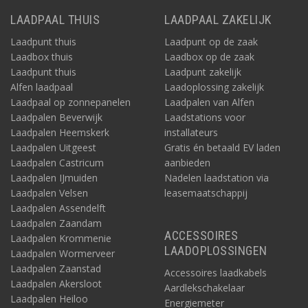
LAADPAAL THUIS
LAADPAAL ZAKELIJK
Laadpunt thuis
Laadpunt op de zaak
Laadbox thuis
Laadbox op de zaak
Laadpunt thuis
Laadpunt zakelijk
Alfen laadpaal
Laadoplossing zakelijk
Laadpaal op zonnepanelen
Laadpalen van Alfen
Laadpalen Beverwijk
Laadstations voor
Laadpalen Heemskerk
installateurs
Laadpalen Uitgeest
Gratis én betaald EV laden
Laadpalen Castricum
aanbieden
Laadpalen IJmuiden
Nadelen laadstation via
Laadpalen Velsen
leasemaatschappij
Laadpalen Assendelft
Laadpalen Zaandam
ACCESSOIRES
Laadpalen Krommenie
LAADOPLOSSINGEN
Laadpalen Wormerveer
Laadpalen Zaanstad
Accessoires laadkabels
Laadpalen Akersloot
Aardlekschakelaar
Laadpalen Heiloo
Energiemeter