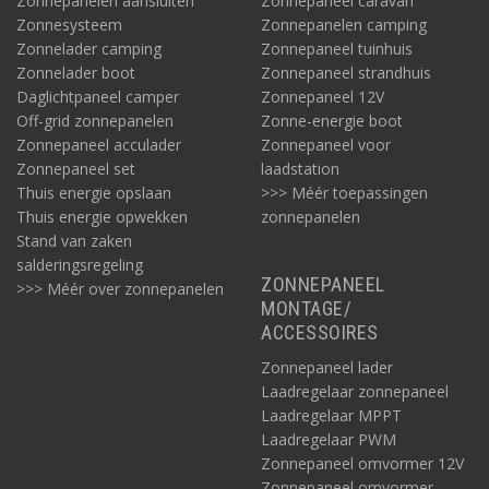
Zonnepanelen aansluiten
Zonnepaneel caravan
Zonnesysteem
Zonnepanelen camping
Zonnelader camping
Zonnepaneel tuinhuis
Zonnelader boot
Zonnepaneel strandhuis
Daglichtpaneel camper
Zonnepaneel 12V
Off-grid zonnepanelen
Zonne-energie boot
Zonnepaneel acculader
Zonnepaneel voor
Zonnepaneel set
laadstation
Thuis energie opslaan
>>> Méér toepassingen
Thuis energie opwekken
zonnepanelen
Stand van zaken
salderingsregeling
ZONNEPANEEL
>>> Méér over zonnepanelen
MONTAGE/
ACCESSOIRES
Zonnepaneel lader
Laadregelaar zonnepaneel
Laadregelaar MPPT
Laadregelaar PWM
Zonnepaneel omvormer 12V
Zonnepaneel omvormer