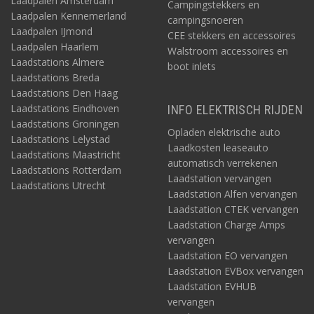
Laadpalen Amsterdam
Campingstekkers en
Laadpalen Kennemerland
campingsnoeren
Laadpalen IJmond
CEE stekkers en accessoires
Laadpalen Haarlem
Walstroom accessoires en
Laadstations Almere
boot inlets
Laadstations Breda
Laadstations Den Haag
Laadstations Eindhoven
INFO ELEKTRISCH RIJDEN
Laadstations Groningen
Opladen elektrische auto
Laadstations Lelystad
Laadkosten leaseauto
Laadstations Maastricht
automatisch verrekenen
Laadstations Rotterdam
Laadstation vervangen
Laadstations Utrecht
Laadstation Alfen vervangen
Laadstation CTEK vervangen
Laadstation Charge Amps
vervangen
Laadstation EO vervangen
Laadstation EVBox vervangen
Laadstation EVHUB
vervangen