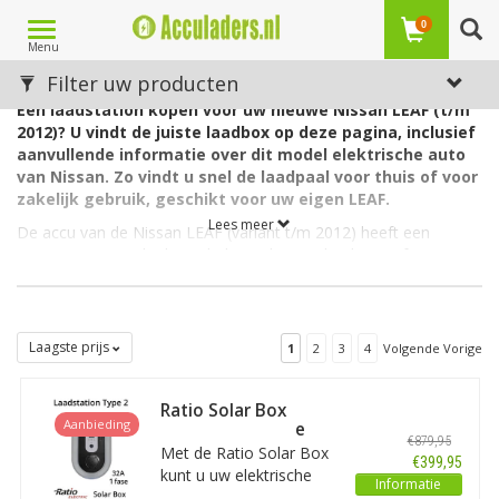
Toggle
0
Menu
navigation
Laadstations voor de Nissan LEAF (t/m 2012)
Filter uw producten
Een laadstation kopen voor uw nieuwe Nissan LEAF (t/m
2012)? U vindt de juiste laadbox op deze pagina, inclusief
aanvullende informatie over dit model elektrische auto
van Nissan. Zo vindt u snel de laadpaal voor thuis of voor
zakelijk gebruik, geschikt voor uw eigen LEAF.
Lees meer
De accu van de Nissan LEAF (variant t/m 2012) heeft een
capaciteit van 24 kWh. De lader in de auto laadt via 1 fase met
maximaal 16A.
Welk soort laadstation voor de Nissan LEAF (uitvoering
t/m 2012)?
Laagste prijs
1
2
3
4
Volgende Vorige
Deze Nissan heeft aan autozijde een aansluiting Type 1 en kan
als gezegd 1-fasig laden met 16 ampère. Hiervoor is een EV box
Type 1, 1 fase, 16A geschikt.
Ratio Solar Box
Aanbieding
Outlet 32A 1 fase
Op zoek naar een laadpaal voor een andere Nissan?
Zie
€879,95
Met de Ratio Solar Box
dan ons overzicht met alle
laadstations voor Nissan
. Op zoek
€399,95
kunt u uw elektrische
naar een laadstation voor een ander merk dan Nissan? Maak
Informatie
auto opladen met 100%