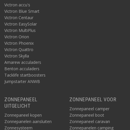
Victron accu's
Victron Blue Smart
Victron Centaur
Victron EasySolar
Victron MultiPlus
Victron Orion
Victron Phoenix
Victron Quattro
Victron Skylla
Amarew acculaders
Benton acculaders
Tacklife startboosters
Jumpstarter ANWB
ZONNEPANEEL
ZONNEPANEEL VOOR
UITGELICHT
Zonnepaneel camper
Zonnepaneel kopen
Zonnepaneel boot
Zonnepanelen aansluiten
Zonnepaneel caravan
Zonnesysteem
Zonnepanelen camping