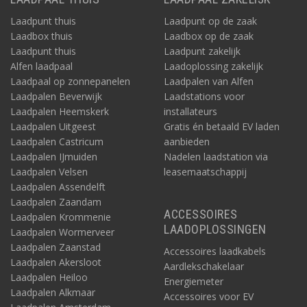
Laadpunt thuis
Laadpunt op de zaak
Laadbox thuis
Laadbox op de zaak
Laadpunt thuis
Laadpunt zakelijk
Alfen laadpaal
Laadoplossing zakelijk
Laadpaal op zonnepanelen
Laadpalen van Alfen
Laadpalen Beverwijk
Laadstations voor
Laadpalen Heemskerk
installateurs
Laadpalen Uitgeest
Gratis én betaald EV laden
Laadpalen Castricum
aanbieden
Laadpalen IJmuiden
Nadelen laadstation via
Laadpalen Velsen
leasemaatschappij
Laadpalen Assendelft
Laadpalen Zaandam
ACCESSOIRES
Laadpalen Krommenie
LAADOPLOSSINGEN
Laadpalen Wormerveer
Laadpalen Zaanstad
Accessoires laadkabels
Laadpalen Akersloot
Aardlekschakelaar
Laadpalen Heiloo
Energiemeter
Laadpalen Alkmaar
Accessoires voor EV