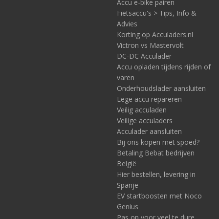
Accu e-bike pairen
Fietsaccu's > Tips, Info &
Advies
Korting op Acculaders.nl
Victron vs Mastervolt
DC-DC Acculader
Accu opladen tijdens rijden of
varen
Onderhoudslader aansluiten
Lege accu repareren
Veilig acculaden
Veilige acculaders
Acculader aansluiten
Bij ons kopen met spoed?
Betaling Bebat bedrijven
België
Hier bestellen, levering in
Spanje
EV startboosten met Noco
Genius
Pas op voor veel te dure