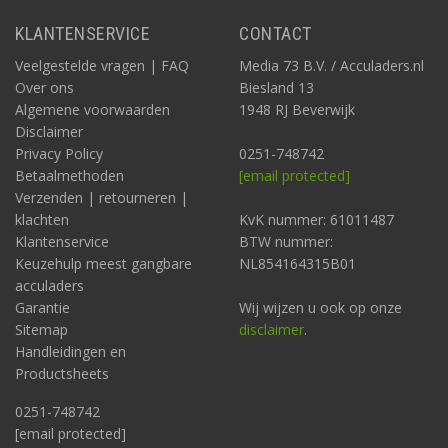
KLANTENSERVICE
CONTACT
Veelgestelde vragen | FAQ
Media 73 B.V. / Acculaders.nl
Over ons
Biesland 13
Algemene voorwaarden
1948 RJ Beverwijk
Disclaimer
Privacy Policy
0251-748742
Betaalmethoden
[email protected]
Verzenden | retourneren |
klachten
KvK nummer: 61011487
Klantenservice
BTW nummer:
Keuzehulp meest gangbare
NL854164315B01
acculaders
Garantie
Wij wijzen u ook op onze
Sitemap
disclaimer
.
Handleidingen en
Productsheets
0251-748742
[email protected]