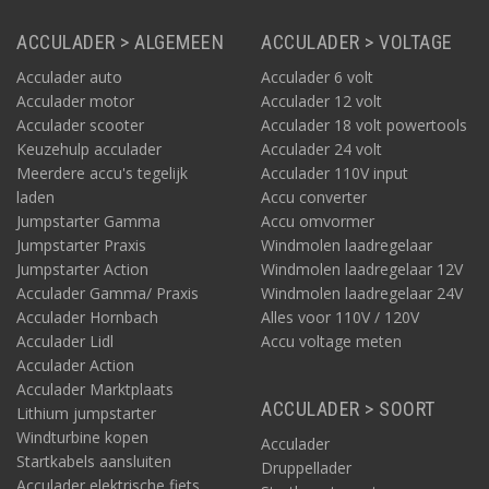
energie.
ACCULADER > ALGEMEEN
ACCULADER > VOLTAGE
Acculader auto
Acculader 6 volt
Acculader motor
Acculader 12 volt
Acculader scooter
Acculader 18 volt powertools
Keuzehulp acculader
Acculader 24 volt
Meerdere accu's tegelijk
Acculader 110V input
laden
Accu converter
Jumpstarter Gamma
Accu omvormer
Jumpstarter Praxis
Windmolen laadregelaar
Jumpstarter Action
Windmolen laadregelaar 12V
Acculader Gamma/ Praxis
Windmolen laadregelaar 24V
Acculader Hornbach
Alles voor 110V / 120V
Acculader Lidl
Accu voltage meten
Acculader Action
Acculader Marktplaats
ACCULADER > SOORT
Lithium jumpstarter
Windturbine kopen
Acculader
Startkabels aansluiten
Druppellader
Acculader elektrische fiets