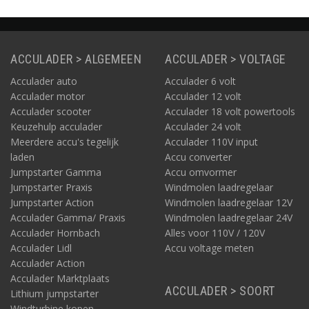
kortstondig leveren van
hoge stromen.
ACCULADER > ALGEMEEN
ACCULADER > VOLTAGE
Acculader auto
Acculader 6 volt
Acculader motor
Acculader 12 volt
Acculader scooter
Acculader 18 volt powertools
Keuzehulp acculader
Acculader 24 volt
Meerdere accu's tegelijk
Acculader 110V input
laden
Accu converter
Jumpstarter Gamma
Accu omvormer
Jumpstarter Praxis
Windmolen laadregelaar
Jumpstarter Action
Windmolen laadregelaar 12V
Acculader Gamma/ Praxis
Windmolen laadregelaar 24V
Acculader Hornbach
Alles voor 110V / 120V
Acculader Lidl
Accu voltage meten
Acculader Action
Acculader Marktplaats
ACCULADER > SOORT
Lithium jumpstarter
Windturbine kopen