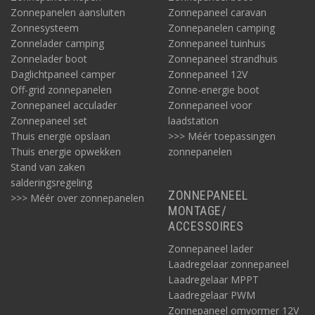
Zonnepanelen aansluiten
Zonnepaneel caravan
Zonnesysteem
Zonnepanelen camping
Zonnelader camping
Zonnepaneel tuinhuis
Zonnelader boot
Zonnepaneel strandhuis
Daglichtpaneel camper
Zonnepaneel 12V
Off-grid zonnepanelen
Zonne-energie boot
Zonnepaneel acculader
Zonnepaneel voor
Zonnepaneel set
laadstation
Thuis energie opslaan
>>> Méér toepassingen
Thuis energie opwekken
zonnepanelen
Stand van zaken
salderingsregeling
ZONNEPANEEL
>>> Méér over zonnepanelen
MONTAGE/
ACCESSOIRES
Zonnepaneel lader
Laadregelaar zonnepaneel
Laadregelaar MPPT
Laadregelaar PWM
Zonnepaneel omvormer 12V