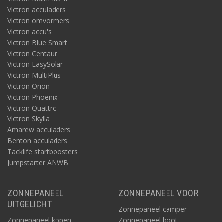
Victron acculaders
Victron omvormers
Victron accu's
Victron Blue Smart
Victron Centaur
Victron EasySolar
Victron MultiPlus
Victron Orion
Victron Phoenix
Victron Quattro
Victron Skylla
Amarew acculaders
Benton acculaders
Tacklife startboosters
Jumpstarter ANWB
ZONNEPANEEL
ZONNEPANEEL VOOR
UITGELICHT
Zonnepaneel camper
Zonnepaneel kopen
Zonnepaneel boot