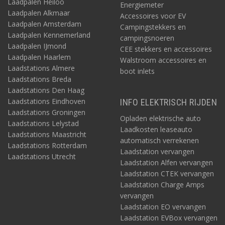
Laadpalen Heiloo
Energiemeter
Laadpalen Alkmaar
Accessoires voor EV
Laadpalen Amsterdam
Campingstekkers en
Laadpalen Kennemerland
campingsnoeren
Laadpalen IJmond
CEE stekkers en accessoires
Laadpalen Haarlem
Walstroom accessoires en
Laadstations Almere
boot inlets
Laadstations Breda
Laadstations Den Haag
Laadstations Eindhoven
INFO ELEKTRISCH RIJDEN
Laadstations Groningen
Opladen elektrische auto
Laadstations Lelystad
Laadkosten leaseauto
Laadstations Maastricht
automatisch verrekenen
Laadstations Rotterdam
Laadstation vervangen
Laadstations Utrecht
Laadstation Alfen vervangen
Laadstation CTEK vervangen
Laadstation Charge Amps
vervangen
Laadstation EO vervangen
Laadstation EVBox vervangen