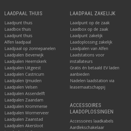
LAADPAAL THUIS
LAADPAAL ZAKELIJK
Laadpunt thuis
Laadpunt op de zaak
Laadbox thuis
Laadbox op de zaak
Laadpunt thuis
Laadpunt zakelijk
Alfen laadpaal
Laadoplossing zakelijk
Laadpaal op zonnepanelen
Laadpalen van Alfen
Laadpalen Beverwijk
Laadstations voor
Laadpalen Heemskerk
installateurs
Laadpalen Uitgeest
Gratis én betaald EV laden
Laadpalen Castricum
aanbieden
Laadpalen IJmuiden
Nadelen laadstation via
Laadpalen Velsen
leasemaatschappij
Laadpalen Assendelft
Laadpalen Zaandam
ACCESSOIRES
Laadpalen Krommenie
LAADOPLOSSINGEN
Laadpalen Wormerveer
Laadpalen Zaanstad
Accessoires laadkabels
Laadpalen Akersloot
Aardlekschakelaar