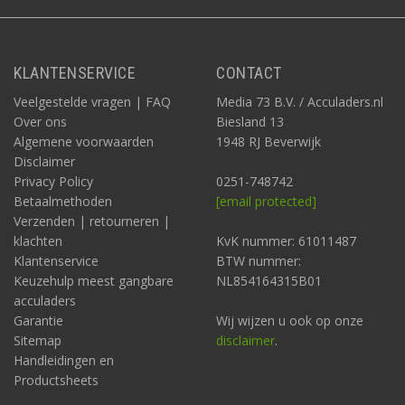
KLANTENSERVICE
CONTACT
Veelgestelde vragen | FAQ
Media 73 B.V. / Acculaders.nl
Over ons
Biesland 13
Algemene voorwaarden
1948 RJ Beverwijk
Disclaimer
Privacy Policy
0251-748742
Betaalmethoden
[email protected]
Verzenden | retourneren |
klachten
KvK nummer: 61011487
Klantenservice
BTW nummer:
Keuzehulp meest gangbare
NL854164315B01
acculaders
Garantie
Wij wijzen u ook op onze
Sitemap
disclaimer
.
Handleidingen en
Productsheets