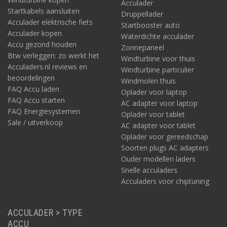
Acculader
Startkabels aansluiten
Druppellader
Acculader elektrische fiets
Startbooster auto
Acculader kopen
Waterdichte acculader
Accu gezond houden
Zonnepaneel
Btw verleggen: zo werkt het
Windturbine voor thuis
Acculaders.nl reviews en
Windturbine particulier
beoordelingen
Windmolen thuis
FAQ Accu laden
Oplader voor laptop
FAQ Accu starten
AC adapter voor laptop
FAQ Energiesystemen
Oplader voor tablet
Sale / uitverkoop
AC adapter voor tablet
Oplader voor gereedschap
Soorten plugs AC adapters
Ouder modellen laders
Snelle acculaders
Acculaders voor chiptuning
ACCULADER > TYPE
ACCU