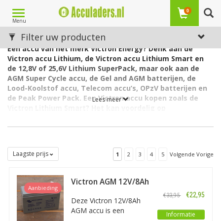
Toggle
0
Menu
navigation
Victron accu
Filter uw producten
Een accu van het merk Victron Energy? Denk aan de
Victron accu Lithium, de Victron accu Lithium Smart en
de 12,8V of 25,6V Lithium SuperPack, maar ook aan de
AGM Super Cycle accu, de Gel and AGM batterijen, de
Lood-Koolstof accu, Telecom accu’s, OPzV batterijen en
de Peak Power Pack. Een Victron accu kopen zoals de
Lees meer
Victron Lithium Smart? Het kan voordelig op
Acculaders.nl.
Laagste prijs
1
2
3
4
5
Volgende Vorige
Victron AGM 12V/8Ah
Aanbieding
Deep Cycle Accu
€22,95
€33,95
Deze Victron 12V/8Ah
AGM accu is een
Informatie
gesloten accu met een