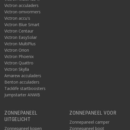
Victron acculaders
Victron omvormers
Victron accu's
Victron Blue Smart
Victron Centaur
Victron EasySolar
Victron MultiPlus
Victron Orion
Victron Phoenix
Victron Quattro
Victron Skylla
Amarew acculaders
Benton acculaders
Tacklife startboosters
Jumpstarter ANWB
ZONNEPANEEL
ZONNEPANEEL VOOR
UITGELICHT
Zonnepaneel camper
Zonnepaneel kopen
Zonnepaneel boot