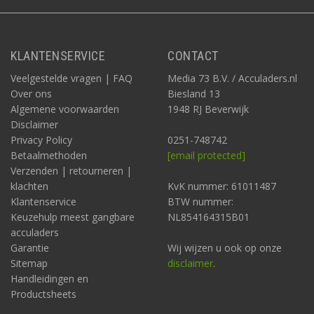
KLANTENSERVICE
CONTACT
Veelgestelde vragen | FAQ
Media 73 B.V. / Acculaders.nl
Over ons
Biesland 13
Algemene voorwaarden
1948 RJ Beverwijk
Disclaimer
Privacy Policy
0251-748742
Betaalmethoden
[email protected]
Verzenden | retourneren |
klachten
KvK nummer: 61011487
Klantenservice
BTW nummer:
Keuzehulp meest gangbare
NL854164315B01
acculaders
Garantie
Wij wijzen u ook op onze
Sitemap
disclaimer
.
Handleidingen en
Productsheets