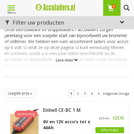
Toggle
0
Menu
navigation
Acculaders 6 Volt
Filter uw producten
Onze betrouwbare 6V druppelladers / acculaders zorgen
jarenlang voor een soepele start van bijvoorbeeld uw brommer
of oldtimer. We hebben een ruim assortiment laders voor accu’s
op 6 volt. U vindt ze op deze pagina. U kunt eenvoudig filteren
en sorteren, zodat u in een paar tellen terechtkomt bij de
acculader of druppellader die u wenst. Zo kunt u ook een keuze
Lees meer
maken uit ons ruime aanbod aan eveneens zeer betrouwbare
en in alle omstandigheden sterke
12 volt
of
24 volt
laders.
Topmerken
Onze laders voor zowel 6V, 12V als 24V accu’s kenmerken zich
Laagste prijs
1
2
3
4
5
Volgende Vorige
door een mooie, gunstige verhouding prijs-kwaliteit.
Acculaders.nl heeft meerdere topmerken in huis:
Telwin
,
Tecmate
Optimate
en
CTEK
.
Einhell CE-BC 1 M
Aanbieding
Acculader /
€20,95
€29,95
Advies over uw acculader?
Druppellader
6V en 12V accu's tot ±
U treft bij ons de beste acculaders, die doorgaans geschikt zijn
40Ah
Informatie
voor bijna alle soorten loodaccu’s (NAT, MF, Ca/Ca, AGM en