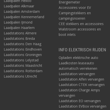
Laadpalen Heiloo
Energiemeter
Laadpalen Alkmaar
Accessoires voor EV
Laadpalen Amsterdam
Campingstekkers en
Laadpalen Kennemerland
campingsnoeren
Laadpalen IJmond
CEE stekkers en accessoires
Laadpalen Haarlem
Walstroom accessoires en
Laadstations Almere
boot inlets
Laadstations Breda
Laadstations Den Haag
Laadstations Eindhoven
INFO ELEKTRISCH RIJDEN
Laadstations Groningen
Opladen elektrische auto
Laadstations Lelystad
Laadkosten leaseauto
Laadstations Maastricht
automatisch verrekenen
Laadstations Rotterdam
Laadstation vervangen
Laadstations Utrecht
Laadstation Alfen vervangen
Laadstation CTEK vervangen
Laadstation Charge Amps
vervangen
Laadstation EO vervangen
Laadstation EVBox vervangen