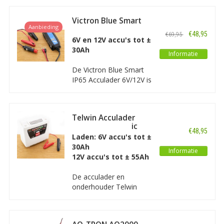
auto's, boten, caravans
en 12V Lithium accu's.
Victron Blue Smart
Deze Absaar acculader
Aanbieding
IP65 Acculader
is volledig automatisch
€48,95
€69,95
6V/12V
6V en 12V accu's tot ±
met een vermogen van
30Ah
maximaal 4A.
Informatie
De Victron Blue Smart
IP65 Acculader 6V/12V is
een intelligente
acculader met een
spatwaterdichte
Telwin Acculader
behuizing. De lader is
Touring 11 Tronic
aan te sluiten met
€48,95
Laden: 6V accu's tot ±
accuklemmen, eyelets
30Ah
of via de
Informatie
12V accu's tot ± 55Ah
sigarettenaansteker
ingang.
De acculader en
onderhouder Telwin
Touring 11 Tronic is
geschikt voor het laden
van WET, GEL, Pb-Ca,