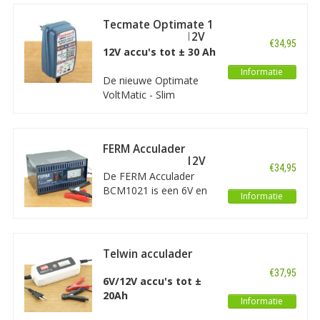
accu's van auto, motor
Tecmate Optimate 1
en scooter met een
VoltMatic 6V & 12V
laadsnelheid van
€34,95
12V accu's tot ± 30 Ah
maximaal 1A. Dit is een
eenvoudige en
Informatie
De nieuwe Optimate
praktische lader zonder
VoltMatic - Slim
poespas.
onderhoud van 6V en
12V loodzuuraccu’s. Een
volledig automatische
FERM Acculader
lader voor alle types 6V
BCM1021 - 6V / 12V
en 12V loodzuuraccu’s,
€34,95
De FERM Acculader
met 4-staps
BCM1021 is een 6V en
laadprogramma.
Informatie
12V acculader met
automatische beveiliging
tegen overbelasting,
kortsluiting en ompoling.
Telwin acculader
De ampèremeter laat
Defender 12
€37,95
zien hoeveel stroom er
6V/12V accu's tot ±
naar de batterij gaat.
20Ah
Informatie
Het laadvermogen
bedraagt 5A.