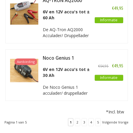
AQ-TRON AQ2000
AGM, MF, EFB 6V accu’s
Acculader/
tot een capaciteit van
€49,95
Druppellader 6V en
6V en 12V accu's tot ±
30Ah en 12V accu's tot
12V
60 Ah
55Ah. Onderhouden tot
Informatie
respectievelijk 60/110Ah.
De AQ-Tron AQ2000
Voor scooter, tractor,
Acculader/ Druppellader
auto.
is een geavanceerde,
processorgestuurde
acculader bedoeld voor
Noco Genius 1
accu’s van 10Ah tot en
Aanbieding
Acculader/
met 60Ah. De AQ2000 is
€49,95
€54,95
Druppellader
6V en 12V accu's tot ±
geschikt voor alle
30 Ah
soorten 6V en 12V
Informatie
loodzuur accu's en
De Noco Genius 1
tevens 12V lithium
acculader/ druppellader
accu's.
is een geavanceerde,
processorgestuurde
acculader bedoeld voor
*Incl. btw
accu’s van 2Ah tot en
met 30Ah. De Genius 1
Pagina 1 van 5
1
2
3
4
5
Volgende Vorige
is geschikt voor alle