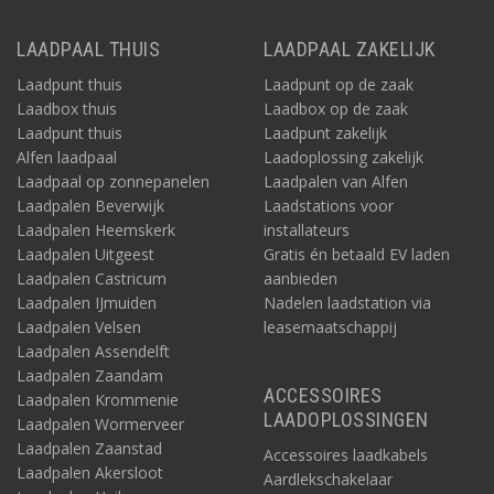
LAADPAAL THUIS
LAADPAAL ZAKELIJK
Laadpunt thuis
Laadpunt op de zaak
Laadbox thuis
Laadbox op de zaak
Laadpunt thuis
Laadpunt zakelijk
Alfen laadpaal
Laadoplossing zakelijk
Laadpaal op zonnepanelen
Laadpalen van Alfen
Laadpalen Beverwijk
Laadstations voor
Laadpalen Heemskerk
installateurs
Laadpalen Uitgeest
Gratis én betaald EV laden
Laadpalen Castricum
aanbieden
Laadpalen IJmuiden
Nadelen laadstation via
Laadpalen Velsen
leasemaatschappij
Laadpalen Assendelft
Laadpalen Zaandam
ACCESSOIRES
Laadpalen Krommenie
LAADOPLOSSINGEN
Laadpalen Wormerveer
Laadpalen Zaanstad
Accessoires laadkabels
Laadpalen Akersloot
Aardlekschakelaar