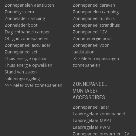
Zonnepanelen aansluiten
Zonnepaneel caravan
Zonnesysteem
Zonnepanelen camping
Zonnelader camping
Zonnepaneel tuinhuis
Zonnelader boot
Zonnepaneel strandhuis
Daglichtpaneel camper
Zonnepaneel 12V
Off-grid zonnepanelen
Zonne-energie boot
Zonnepaneel acculader
Zonnepaneel voor
Zonnepaneel set
laadstation
Thuis energie opslaan
>>> Méér toepassingen
Thuis energie opwekken
zonnepanelen
Stand van zaken
salderingsregeling
ZONNEPANEEL
>>> Méér over zonnepanelen
MONTAGE/
ACCESSOIRES
Zonnepaneel lader
Laadregelaar zonnepaneel
Laadregelaar MPPT
Laadregelaar PWM
Zonnepaneel omvormer 12V