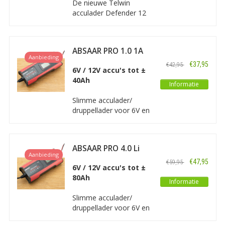
De nieuwe Telwin
acculader Defender 12
is een intelligente
acculader en
onderhoudslader met
ABSAAR PRO 1.0 1A
elektronische regeling
Aanbieding
6/12V
van de laadstroom en
€37,95
€42,95
6V / 12V accu's tot ±
automatische
40Ah
onderbreking en herstart
Informatie
(TRONIC) voor het
Slimme acculader/
opladen van all types 6V
druppellader voor 6V en
en 12V loodzuur accu’s.
12V accu's van motoren
en kleinere auto's. Deze
Absaar acculader is
ABSAAR PRO 4.0 Li
volledig automatisch
Aanbieding
met een vermogen van
€47,95
€59,95
6V / 12V accu's tot ±
maximaal 1A.
80Ah
Informatie
Slimme acculader/
druppellader voor 6V en
12V accu's van motoren,