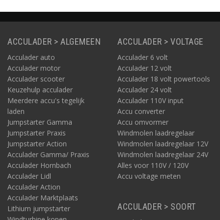
soorten loodzuur accu's
en tevens voor lithium
accu's.
ACCULADER > ALGEMEEN
ACCULADER > VOLTAGE
Acculader auto
Acculader 6 volt
Acculader motor
Acculader 12 volt
Acculader scooter
Acculader 18 volt powertools
Keuzehulp acculader
Acculader 24 volt
Meerdere accu's tegelijk
Acculader 110V input
laden
Accu converter
Jumpstarter Gamma
Accu omvormer
Jumpstarter Praxis
Windmolen laadregelaar
Jumpstarter Action
Windmolen laadregelaar 12V
Acculader Gamma/ Praxis
Windmolen laadregelaar 24V
Acculader Hornbach
Alles voor 110V / 120V
Acculader Lidl
Accu voltage meten
Acculader Action
Acculader Marktplaats
ACCULADER > SOORT
Lithium jumpstarter
Windturbine kopen