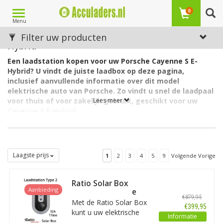
Toggle
0
Menu
navigation
Laadstations voor de Porsche Cayenne S E-
Filter uw producten
Hybrid
Een laadstation kopen voor uw Porsche Cayenne S E-
Hybrid? U vindt de juiste laadbox op deze pagina,
inclusief aanvullende informatie over dit model
elektrische auto van Porsche. Zo vindt u snel de laadpaal
voor thuis of voor zakelijk gebruik, geschikt voor uw
Lees meer
Cayenne S E-Hybrid.
De accu van de Porsche Cayenne S E-Hybrid heeft een
capaciteit van 10,8 kWh. De lader in de auto laadt via 1 fase met
maximaal 16A.
Laagste prijs
1
2
3
4
5
9
Volgende Vorige
Welk soort laadstation voor de Porsche Cayenne S E-
Hybrid?
De Porsche Cayenne S E-Hybrid heeft aan autozijde een
Ratio Solar Box
Aanbieding
aansluiting Type 2 en kan als gezegd 1-fasig laden met 16
Outlet 32A 1 fase
€879,95
ampère. Hiervoor is een EV box Type 2, 1 fase, 16A geschikt.
Met de Ratio Solar Box
€399,95
kunt u uw elektrische
Op zoek naar een laadpaal voor een andere Porsche?
Zie
Informatie
auto opladen met 100%