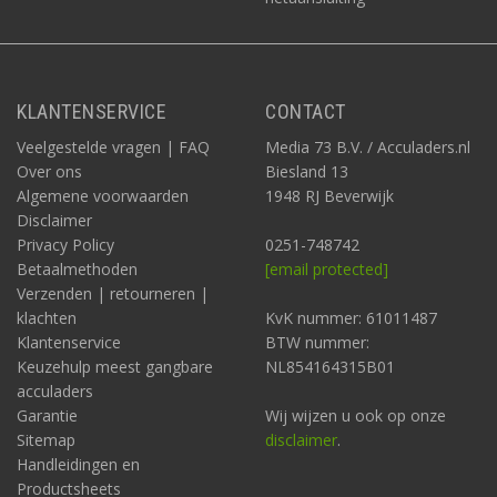
KLANTENSERVICE
CONTACT
Veelgestelde vragen | FAQ
Media 73 B.V. / Acculaders.nl
Over ons
Biesland 13
Algemene voorwaarden
1948 RJ Beverwijk
Disclaimer
Privacy Policy
0251-748742
Betaalmethoden
[email protected]
Verzenden | retourneren |
klachten
KvK nummer: 61011487
Klantenservice
BTW nummer:
Keuzehulp meest gangbare
NL854164315B01
acculaders
Garantie
Wij wijzen u ook op onze
Sitemap
disclaimer
.
Handleidingen en
Productsheets