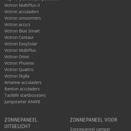
Victron MultiPlus-II
Victron acculaders
Victron omvormers
Victron accu's
Victron Blue Smart
Victron Centaur
Victron EasySolar
Victron MultiPlus
Victron Orion
Victron Phoenix
Victron Quattro
Victron Skylla
Amarew acculaders
Benton acculaders
Tacklife startboosters
Jumpstarter ANWB
ZONNEPANEEL
ZONNEPANEEL VOOR
UITGELICHT
Zonnepaneel camper