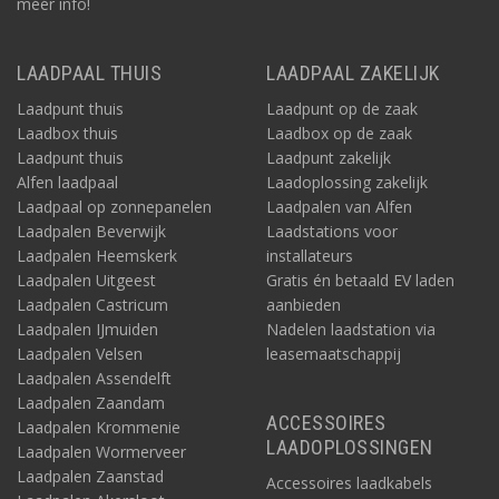
méér info!
LAADPAAL THUIS
LAADPAAL ZAKELIJK
Laadpunt thuis
Laadpunt op de zaak
Laadbox thuis
Laadbox op de zaak
Laadpunt thuis
Laadpunt zakelijk
Alfen laadpaal
Laadoplossing zakelijk
Laadpaal op zonnepanelen
Laadpalen van Alfen
Laadpalen Beverwijk
Laadstations voor
Laadpalen Heemskerk
installateurs
Laadpalen Uitgeest
Gratis én betaald EV laden
Laadpalen Castricum
aanbieden
Laadpalen IJmuiden
Nadelen laadstation via
Laadpalen Velsen
leasemaatschappij
Laadpalen Assendelft
Laadpalen Zaandam
ACCESSOIRES
Laadpalen Krommenie
LAADOPLOSSINGEN
Laadpalen Wormerveer
Laadpalen Zaanstad
Accessoires laadkabels