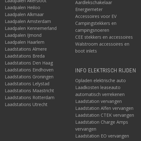
Laadpalen Akersloot
Aardlekschakelaar
Laadpalen Heiloo
Energiemeter
Laadpalen Alkmaar
Accessoires voor EV
Laadpalen Amsterdam
Campingstekkers en
Laadpalen Kennemerland
campingsnoeren
Laadpalen IJmond
CEE stekkers en accessoires
Laadpalen Haarlem
Walstroom accessoires en
Laadstations Almere
boot inlets
Laadstations Breda
Laadstations Den Haag
Laadstations Eindhoven
INFO ELEKTRISCH RIJDEN
Laadstations Groningen
Opladen elektrische auto
Laadstations Lelystad
Laadkosten leaseauto
Laadstations Maastricht
automatisch verrekenen
Laadstations Rotterdam
Laadstation vervangen
Laadstations Utrecht
Laadstation Alfen vervangen
Laadstation CTEK vervangen
Laadstation Charge Amps
vervangen
Laadstation EO vervangen