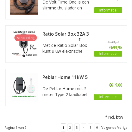
De Volt Time One is een
loadbalancing, RFID en
slimme thuislader en
Informatie
OCPP.
ontwikkelt met de
laatste technieken en
bomvol functionaliteiten.
Duidelijke display, 7
Ratio Solar Box 32A 3
meter lange vaste
Aanbieding
fase met 5 meter
€949,95
laadkabel, dynamische
vaste laadkabel type
Met de Ratio Solar Box
€599,95
2
loadbalancing, RFID en
kunt u uw elektrische
Informatie
OCPP.
auto opladen met 100%
gratis opgewekte
energie van uw
zonnepanelen. De Solar
Peblar Home 11kW 5
Box past verder het
meter vaste
€619,00
maximum
laadkabel + Gratis
De Peblar Home met 5
HomeWizard P1
laadvermogen voor uw
meter Type 2 laadkabel
Informatie
auto automatisch aan
is een compact en slim
op de beschikbare
laadstation voor
stroom in uw net.
thuisgebruik, met
*Incl. btw
ondersteuning voor load
balancing en slim laden.
Pagina 1 van 9
1
2
3
4
5
9
Volgende Vorige