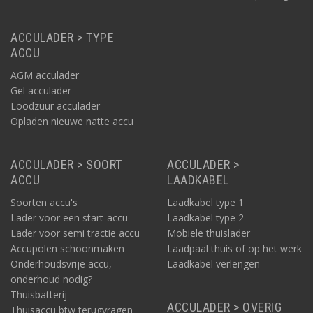
ACCULADER > TYPE
ACCU
AGM acculader
Gel acculader
Loodzuur acculader
Opladen nieuwe natte accu
ACCULADER > SOORT
ACCULADER >
ACCU
LAADKABEL
Soorten accu's
Laadkabel type 1
Lader voor een start-accu
Laadkabel type 2
Lader voor semi tractie accu
Mobiele thuislader
Accupolen schoonmaken
Laadpaal thuis of op het werk
Onderhoudsvrije accu,
Laadkabel verlengen
onderhoud nodig?
Thuisbatterij
ACCULADER > OVERIG
Thuisaccu btw terugvragen