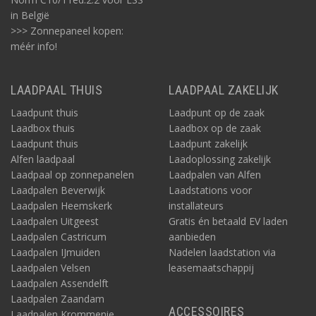
in België
>>> Zonnepaneel kopen:
méér info!
LAADPAAL THUIS
LAADPAAL ZAKELIJK
Laadpunt thuis
Laadpunt op de zaak
Laadbox thuis
Laadbox op de zaak
Laadpunt thuis
Laadpunt zakelijk
Alfen laadpaal
Laadoplossing zakelijk
Laadpaal op zonnepanelen
Laadpalen van Alfen
Laadpalen Beverwijk
Laadstations voor
Laadpalen Heemskerk
installateurs
Laadpalen Uitgeest
Gratis én betaald EV laden
Laadpalen Castricum
aanbieden
Laadpalen IJmuiden
Nadelen laadstation via
Laadpalen Velsen
leasemaatschappij
Laadpalen Assendelft
Laadpalen Zaandam
ACCESSOIRES
Laadpalen Krommenie