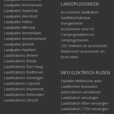
LAADOPLOSSINGEN
Laadpalen Wormerveer
Laadpalen Zaanstad
Accessoires laadkabels
Laadpalen Akersloot
Aardlekschakelaar
Laadpalen Heiloo
Energiemeter
Laadpalen Alkmaar
Accessoires voor EV
Laadpalen Amsterdam
Campingstekkers en
Laadpalen Kennemerland
campingsnoeren
Laadpalen IJmond
CEE stekkers en accessoires
Laadpalen Haarlem
Walstroom accessoires en
Laadstations Almere
boot inlets
Laadstations Breda
Laadstations Den Haag
Laadstations Eindhoven
INFO ELEKTRISCH RIJDEN
Laadstations Groningen
Opladen elektrische auto
Laadstations Lelystad
Laadkosten leaseauto
Laadstations Maastricht
automatisch verrekenen
Laadstations Rotterdam
Laadstation vervangen
Laadstations Utrecht
Laadstation Alfen vervangen
Laadstation CTEK vervangen