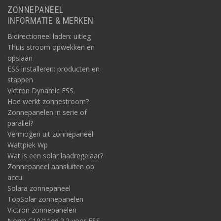
ZONNEPANEEL
INFORMATIE & MERKEN
Bidirectioneel laden: uitleg
Thuis stroom opwekken en
opslaan
ESS installeren: producten en
stappen
Victron Dynamic ESS
Hoe werkt zonnestroom?
Zonnepanelen in serie of
parallel?
Vermogen uit zonnepaneel:
Wattpiek Wp
Wat is een solar laadregelaar?
Zonnepaneel aansluiten op
accu
Solara zonnepaneel
TopSolar zonnepanelen
Victron zonnepanelen
Norm C10/11ed.2.2 voor ESS