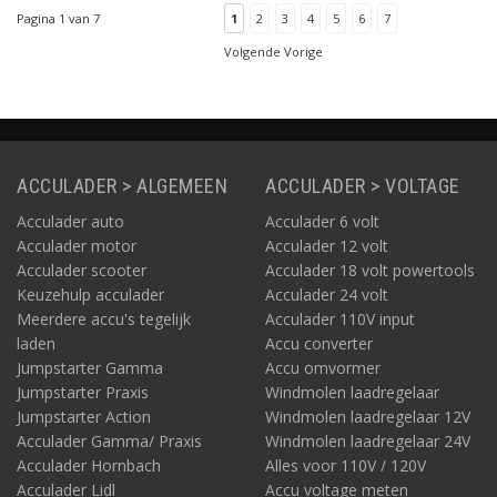
SB kan via wifi, ethernet
hoog. Dat maakt u minder van de leasemaatschappij
Pagina 1 van 7
1
2
3
4
5
6
7
of Bluetooth. De Copper
afhankelijk. Vanzelfsprekend is dit niet wat de leasemaatschappij
SB is geschikt voor
Volgende Vorige
u zal adviseren. Dat neemt niet weg dat precies datgene wat de
particulier, zakelijk en
leasemaatschappij u aanbiedt, u ook zelf kunt regelen. Dat
publiek gebruik.
verschaft u allerlei flexibele mogelijkheden, met keuze uit een
scala aan nieuwe laadstations die al zijn voorbereid op een
abonnement zoals e-flux. Kwestie van even rustig uitzoeken,
bestellen, installeren... inpluggen en klaar.
ACCULADER > ALGEMEEN
ACCULADER > VOLTAGE
Acculader auto
Acculader 6 volt
Acculader motor
Acculader 12 volt
Acculader scooter
Acculader 18 volt powertools
Keuzehulp acculader
Acculader 24 volt
Meerdere accu's tegelijk
Acculader 110V input
laden
Accu converter
Jumpstarter Gamma
Accu omvormer
Jumpstarter Praxis
Windmolen laadregelaar
Jumpstarter Action
Windmolen laadregelaar 12V
Acculader Gamma/ Praxis
Windmolen laadregelaar 24V
Acculader Hornbach
Alles voor 110V / 120V
Acculader Lidl
Accu voltage meten