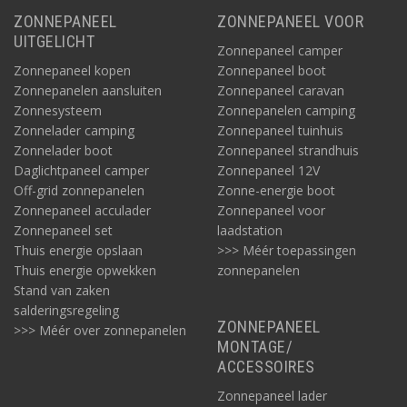
ZONNEPANEEL
ZONNEPANEEL VOOR
UITGELICHT
Zonnepaneel camper
Zonnepaneel kopen
Zonnepaneel boot
Zonnepanelen aansluiten
Zonnepaneel caravan
Zonnesysteem
Zonnepanelen camping
Zonnelader camping
Zonnepaneel tuinhuis
Zonnelader boot
Zonnepaneel strandhuis
Daglichtpaneel camper
Zonnepaneel 12V
Off-grid zonnepanelen
Zonne-energie boot
Zonnepaneel acculader
Zonnepaneel voor
Zonnepaneel set
laadstation
Thuis energie opslaan
>>> Méér toepassingen
Thuis energie opwekken
zonnepanelen
Stand van zaken
salderingsregeling
ZONNEPANEEL
>>> Méér over zonnepanelen
MONTAGE/
ACCESSOIRES
Zonnepaneel lader