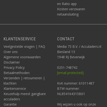
en Ratio app
Kosten verzwaren
netaansluiting
KLANTENSERVICE
CONTACT
Veelgestelde vragen | FAQ
Media 73 B.V. / Acculaders.nl
Over ons
Biesland 13
Algemene voorwaarden
1948 RJ Beverwijk
Disclaimer
Privacy Policy
0251-748742
Betaalmethoden
[email protected]
Verzenden | retourneren |
klachten
KvK nummer: 61011487
Klantenservice
BTW nummer:
Keuzehulp meest gangbare
NL854164315B01
acculaders
Garantie
Wij wijzen u ook op onze