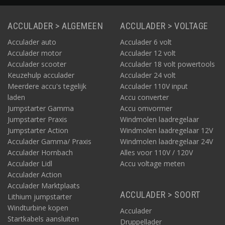
Laadstations voor Lotus
ACCULADER > ALGEMEEN
De
Lotus Eletre
heeft een type 2 aansluiting aan
ACCULADER > VOLTAGE
autozijde en kan laden via 3 fase met 32A. Hiervoor is een
Acculader auto
Acculader 6 volt
laadstation type 2, 3 fase, 32A geschikt.
Acculader motor
Acculader 12 volt
De
Lotus Emeya
heeft een type 2 aansluiting aan
Acculader scooter
Acculader 18 volt powertools
autozijde en kan laden via 3 fase met 32A. Hiervoor is een
Keuzehulp acculader
Acculader 24 volt
laadstation type 2, 3 fase, 32A geschikt.
Meerdere accu's tegelijk
Acculader 110V input
Kies hieronder het model van Lotus en u vindt de meeste
laden
Accu converter
geschikte laadstations!
Jumpstarter Gamma
Accu omvormer
Jumpstarter Praxis
Windmolen laadregelaar
Jumpstarter Action
Windmolen laadregelaar 12V
Acculader Gamma/ Praxis
Windmolen laadregelaar 24V
Acculader Hornbach
Alles voor 110V / 120V
Acculader Lidl
Accu voltage meten
Acculader Action
Acculader Marktplaats
ACCULADER > SOORT
Lithium jumpstarter
Windturbine kopen
Acculader
Startkabels aansluiten
Druppellader