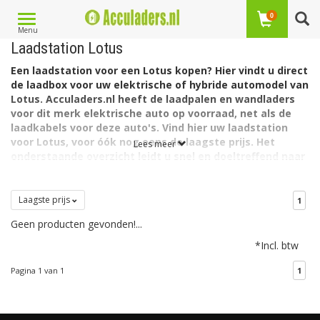
Toggle
0
Menu
navigation
Laadstation Lotus
Een laadstation voor een Lotus kopen? Hier vindt u direct
de laadbox voor uw elektrische of hybride automodel van
Lotus. Acculaders.nl heeft de laadpalen en wandladers
voor dit merk elektrische auto op voorraad, net als de
laadkabels voor deze auto's. Vind hier uw laadstation
voor Lotus, voor óók nog eens de laagste prijs. Het
Lees meer
onderstaande overzicht leidt u snel en doeltreffend naar
het juiste model.
Per model auto vindt u de daarvoor meest geschikte
Laagste prijs
1
laadstations. Zo heeft Lotus twee elektrische auto's: de Lotus
Eletre en de Lotus Emeya
Geen producten gevonden!...
De
Lotus Eletre
heeft een accu met een capaciteit van
*Incl. btw
111 kWh. De lader in de auto laadt via 3 fase met
maximaal 32A.
Pagina 1 van 1
1
De
Lotus Emeya
heeft een accu met een capaciteit van
102 kWh. De lader in de auto laadt via 3 fase met
maximaal 32A.