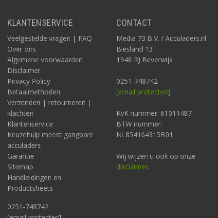
KLANTENSERVICE
CONTACT
Veelgestelde vragen | FAQ
Media 73 B.V. / Acculaders.nl
Over ons
Biesland 13
Algemene voorwaarden
1948 RJ Beverwijk
Disclaimer
Privacy Policy
0251-748742
Betaalmethoden
[email protected]
Verzenden | retourneren |
klachten
KvK nummer: 61011487
Klantenservice
BTW nummer:
Keuzehulp meest gangbare
NL854164315B01
acculaders
Garantie
Wij wijzen u ook op onze
Sitemap
disclaimer
.
Handleidingen en
Productsheets
0251-748742
[email protected]