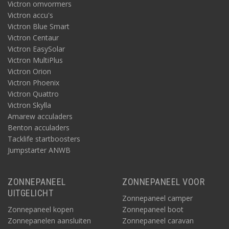
Victron omvormers
Victron accu's
Victron Blue Smart
Victron Centaur
Victron EasySolar
Victron MultiPlus
Victron Orion
Victron Phoenix
Victron Quattro
Victron Skylla
Amarew acculaders
Benton acculaders
Tacklife startboosters
Jumpstarter ANWB
ZONNEPANEEL
ZONNEPANEEL VOOR
UITGELICHT
Zonnepaneel camper
Zonnepaneel kopen
Zonnepaneel boot
Zonnepanelen aansluiten
Zonnepaneel caravan