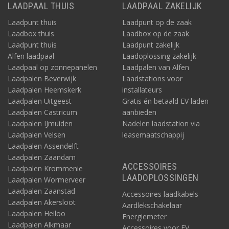
LAADPAAL THUIS
LAADPAAL ZAKELIJK
Laadpunt thuis
Laadpunt op de zaak
Laadbox thuis
Laadbox op de zaak
Laadpunt thuis
Laadpunt zakelijk
Alfen laadpaal
Laadoplossing zakelijk
Laadpaal op zonnepanelen
Laadpalen van Alfen
Laadpalen Beverwijk
Laadstations voor
Laadpalen Heemskerk
installateurs
Laadpalen Uitgeest
Gratis én betaald EV laden
Laadpalen Castricum
aanbieden
Laadpalen IJmuiden
Nadelen laadstation via
Laadpalen Velsen
leasemaatschappij
Laadpalen Assendelft
Laadpalen Zaandam
ACCESSOIRES
Laadpalen Krommenie
LAADOPLOSSINGEN
Laadpalen Wormerveer
Laadpalen Zaanstad
Accessoires laadkabels
Laadpalen Akersloot
Aardlekschakelaar
Laadpalen Heiloo
Energiemeter
Laadpalen Alkmaar
Accessoires voor EV