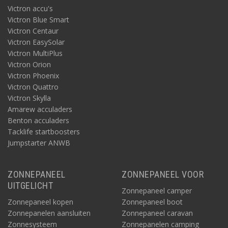
Victron accu's
Victron Blue Smart
Victron Centaur
Victron EasySolar
Victron MultiPlus
Victron Orion
Victron Phoenix
Victron Quattro
Victron Skylla
Amarew acculaders
Benton acculaders
Tacklife startboosters
Jumpstarter ANWB
ZONNEPANEEL
ZONNEPANEEL VOOR
UITGELICHT
Zonnepaneel camper
Zonnepaneel kopen
Zonnepaneel boot
Zonnepanelen aansluiten
Zonnepaneel caravan
Zonnesysteem
Zonnepanelen camping