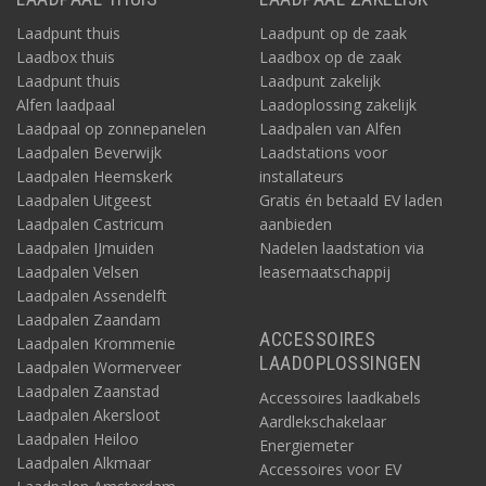
Laadpunt thuis
Laadpunt op de zaak
Laadbox thuis
Laadbox op de zaak
Laadpunt thuis
Laadpunt zakelijk
Alfen laadpaal
Laadoplossing zakelijk
Laadpaal op zonnepanelen
Laadpalen van Alfen
Laadpalen Beverwijk
Laadstations voor
Laadpalen Heemskerk
installateurs
Laadpalen Uitgeest
Gratis én betaald EV laden
Laadpalen Castricum
aanbieden
Laadpalen IJmuiden
Nadelen laadstation via
Laadpalen Velsen
leasemaatschappij
Laadpalen Assendelft
Laadpalen Zaandam
ACCESSOIRES
Laadpalen Krommenie
LAADOPLOSSINGEN
Laadpalen Wormerveer
Laadpalen Zaanstad
Accessoires laadkabels
Laadpalen Akersloot
Aardlekschakelaar
Laadpalen Heiloo
Energiemeter
Laadpalen Alkmaar
Accessoires voor EV