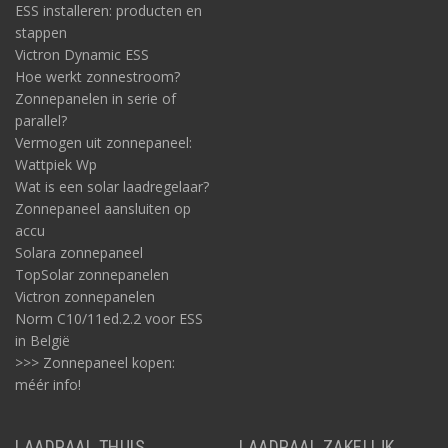
ESS installeren: producten en
stappen
Victron Dynamic ESS
Hoe werkt zonnestroom?
Zonnepanelen in serie of
parallel?
Vermogen uit zonnepaneel:
Wattpiek Wp
Wat is een solar laadregelaar?
Zonnepaneel aansluiten op
accu
Solara zonnepaneel
TopSolar zonnepanelen
Victron zonnepanelen
Norm C10/11ed.2.2 voor ESS
in België
>>> Zonnepaneel kopen:
méér info!
LAADPAAL THUIS
LAADPAAL ZAKELIJK