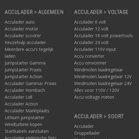
ACCULADER > ALGEMEEN
ACCULADER > VOLTAGE
Acculader auto
Acculader 6 volt
Acculader motor
Acculader 12 volt
Acculader scooter
Acculader 18 volt powertools
Keuzehulp acculader
Acculader 24 volt
Meerdere accu's tegelijk
Acculader 110V input
laden
Accu converter
Jumpstarter Gamma
Accu omvormer
Jumpstarter Praxis
Windmolen laadregelaar
Jumpstarter Action
Windmolen laadregelaar 12V
Acculader Gamma/ Praxis
Windmolen laadregelaar 24V
Acculader Hornbach
Alles voor 110V / 120V
Acculader Lidl
Accu voltage meten
Acculader Action
Acculader Marktplaats
ACCULADER > SOORT
Lithium jumpstarter
Windturbine kopen
Acculader
Startkabels aansluiten
Druppellader
Acculader elektrische fiets