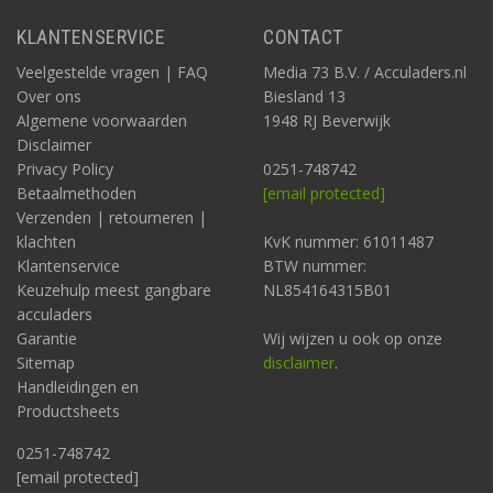
KLANTENSERVICE
CONTACT
Veelgestelde vragen | FAQ
Media 73 B.V. / Acculaders.nl
Over ons
Biesland 13
Algemene voorwaarden
1948 RJ Beverwijk
Disclaimer
Privacy Policy
0251-748742
Betaalmethoden
[email protected]
Verzenden | retourneren |
klachten
KvK nummer: 61011487
Klantenservice
BTW nummer:
Keuzehulp meest gangbare
NL854164315B01
acculaders
Garantie
Wij wijzen u ook op onze
Sitemap
disclaimer
.
Handleidingen en
Productsheets
0251-748742
[email protected]