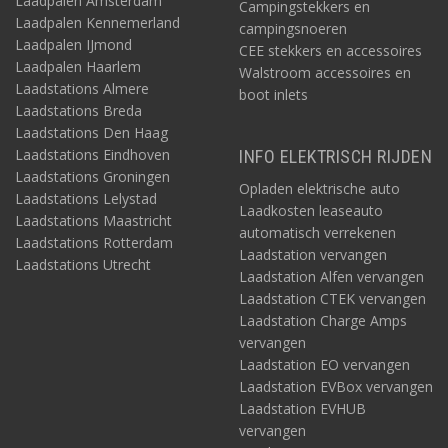
Laadpalen Amsterdam
Campingstekkers en
Laadpalen Kennemerland
campingsnoeren
Laadpalen IJmond
CEE stekkers en accessoires
Laadpalen Haarlem
Walstroom accessoires en
Laadstations Almere
boot inlets
Laadstations Breda
Laadstations Den Haag
Laadstations Eindhoven
INFO ELEKTRISCH RIJDEN
Laadstations Groningen
Opladen elektrische auto
Laadstations Lelystad
Laadkosten leaseauto
Laadstations Maastricht
automatisch verrekenen
Laadstations Rotterdam
Laadstation vervangen
Laadstations Utrecht
Laadstation Alfen vervangen
Laadstation CTEK vervangen
Laadstation Charge Amps
vervangen
Laadstation EO vervangen
Laadstation EVBox vervangen
Laadstation EVHUB
vervangen