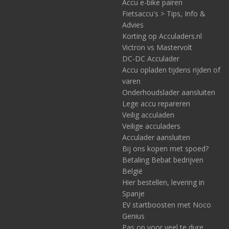
Accu e-bike pairen
Fietsaccu's > Tips, Info &
Advies
Korting op Acculaders.nl
Victron vs Mastervolt
DC-DC Acculader
Accu opladen tijdens rijden of
varen
Onderhoudslader aansluiten
Lege accu repareren
Veilig acculaden
Veilige acculaders
Acculader aansluiten
Bij ons kopen met spoed?
Betaling Bebat bedrijven
België
Hier bestellen, levering in
Spanje
EV startboosten met Noco
Genius
Pas op voor veel te dure