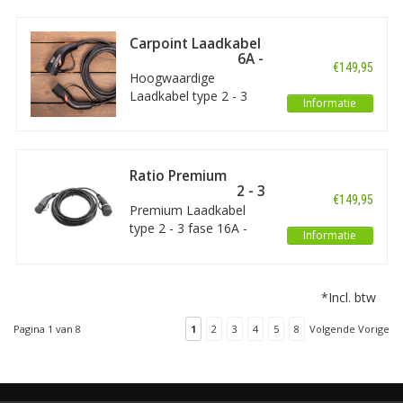
een Type 2 aansluiting
aan autozijde. De lengte
Carpoint Laadkabel
van deze kabel is 5
type 2 - 3 fase 16A -
€149,95
meter.
6 meter
Hoogwaardige
Laadkabel type 2 - 3
Informatie
fase 16A - geschikt voor
elektrische auto’s met
een Type 2 aansluiting
aan autozijde. Dit is een
Ratio Premium
kabel met een lengte
Laadkabel type 2 - 3
€149,95
van 6 meter.
fase 16A - 4 meter
Premium Laadkabel
type 2 - 3 fase 16A -
Informatie
geschikt voor elektrische
auto’s met een Type 2
aansluiting aan
*Incl. btw
autozijde.
Pagina 1 van 8
1
2
3
4
5
8
Volgende Vorige