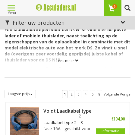
Toggle
0
Menu
navigation
Laadkabels voor de DS N°8
Filter uw producten
Een laadkabel kopen voor uw DS N°8? Vind hier de juiste
lader of mobiele thuislader, naast toelichting op de
eigenschappen van de oplaadkabel in combinatie met dit
model elektrische auto van het merk DS. Zo vindt u snel
de (overigens zeer voordelig geprijsde) juiste kabel of
thuislader voor de DS N°8.
Lees meer
De accu van de DS N°8 heeft een capaciteit van 74 kWh. De
lader in de auto laadt via 3 fase met maximaal 16A (3 x 3,7kW =
11kW).
De lader in de DS N°8 kan ook laden via 1 fase met maximaal
Laagste prijs
1
2
3
4
5
8
Volgende Vorige
32A (1 x 7,4kW= 7,4kW).
Welk type laadkabel voor de DS N°8?
Voldt Laadkabel type
De DS N°8 heeft aan autozijde een aansluiting Type 2 en kan
2 - 3 fase 16A - 2
laden via 3 fase met 16 ampère. Hiervoor is een EV laadkabel
€104,00
meter
Laadkabel type 2 - 3
Type 2, 3 fase, 16A geschikt.
fase 16A - geschikt voor
Informatie
Heeft u een 1 fasige aansluiting thuis of op de zaak? In dat geval
elektrische auto’s met