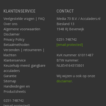
KLANTENSERVICE
CONTACT
Veelgestelde vragen | FAQ
Media 73 B.V. / Acculaders.nl
Over ons
Biesland 13
Algemene voorwaarden
1948 RJ Beverwijk
Disclaimer
Privacy Policy
0251-748742
Betaalmethoden
[email protected]
Verzenden | retourneren |
klachten
KvK nummer: 61011487
Klantenservice
BTW nummer:
Keuzehulp meest gangbare
NL854164315B01
acculaders
Garantie
Wij wijzen u ook op onze
Sitemap
disclaimer
.
Handleidingen en
Productsheets
0251-748742
[email protected]