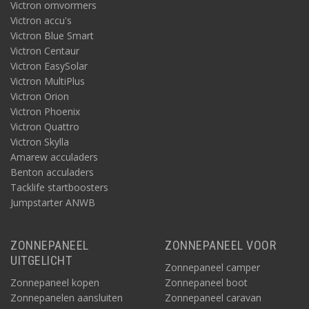
Victron omvormers
Victron accu's
Victron Blue Smart
Victron Centaur
Victron EasySolar
Victron MultiPlus
Victron Orion
Victron Phoenix
Victron Quattro
Victron Skylla
Amarew acculaders
Benton acculaders
Tacklife startboosters
Jumpstarter ANWB
ZONNEPANEEL
ZONNEPANEEL VOOR
UITGELICHT
Zonnepaneel camper
Zonnepaneel kopen
Zonnepaneel boot
Zonnepanelen aansluiten
Zonnepaneel caravan