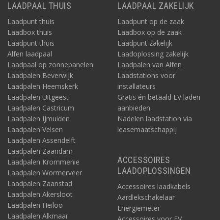
LAADPAAL THUIS
LAADPAAL ZAKELIJK
Laadpunt thuis
Laadpunt op de zaak
Laadbox thuis
Laadbox op de zaak
Laadpunt thuis
Laadpunt zakelijk
Alfen laadpaal
Laadoplossing zakelijk
Laadpaal op zonnepanelen
Laadpalen van Alfen
Laadpalen Beverwijk
Laadstations voor
Laadpalen Heemskerk
installateurs
Laadpalen Uitgeest
Gratis én betaald EV laden
Laadpalen Castricum
aanbieden
Laadpalen IJmuiden
Nadelen laadstation via
Laadpalen Velsen
leasemaatschappij
Laadpalen Assendelft
Laadpalen Zaandam
ACCESSOIRES
Laadpalen Krommenie
LAADOPLOSSINGEN
Laadpalen Wormerveer
Laadpalen Zaanstad
Accessoires laadkabels
Laadpalen Akersloot
Aardlekschakelaar
Laadpalen Heiloo
Energiemeter
Laadpalen Alkmaar
Accessoires voor EV